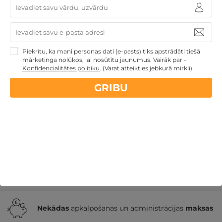
Salons specializējas tradicionālajās taizemiešu
masāžās un eksotiskos SPA rituālos, kā arī piedāvā
profesionālu sejas kosmetoloģiju un endosfēras
aparātprocedūras ķermenim.
Piekrītu, ka mani personas dati (e-pasts) tiks apstrādāti tiešā
mārketinga nolūkos, lai nosūtītu jaunumus. Vairāk par -
Konfidencialitātes politiku
.
(Varat atteikties jebkurā mirklī)
Kas veic procedūras masāžas salonā Orchid SPA
Riga?
GRIBU
Kur atrodas salons Orchid SPA Riga un kāds ir tā
darba laiks?
Vai masāžas salonā Orchid SPA Riga tiek
piedāvāti pakalpojumi arī vīriešiem?
Nekādas
apkalpošanas un administrācijas
maksas