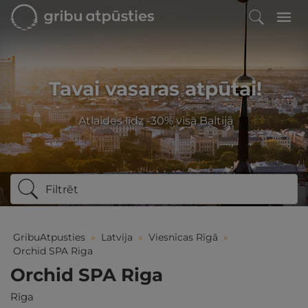
Tavai vasaras atpūtai!
Atlaides līdz -30% visā Baltijā
Filtrēt
GribuAtpusties
»
Latvija
»
Viesnīcas Rīgā
»
Orchid SPA Riga
Orchid SPA Riga
Rīga