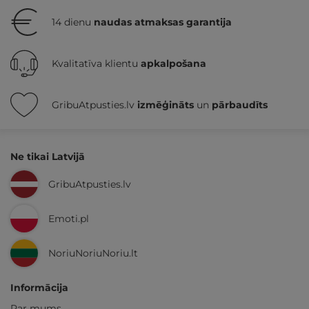
14 dienu
naudas atmaksas garantija
Kvalitatīva klientu
apkalpošana
GribuAtpusties.lv
izmēģināts
un
pārbaudīts
Ne tikai Latvijā
GribuAtpusties.lv
Emoti.pl
NoriuNoriuNoriu.lt
Informācija
Par mums