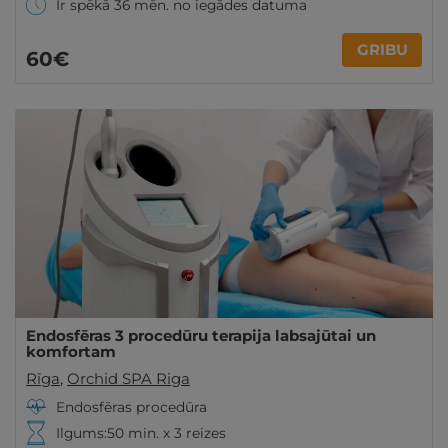
Ir spēkā 36 mēn. no iegādes datuma
GRIBU
60€
Endosfēras 3 procedūru terapija labsajūtai un
komfortam
Rīga
,
Orchid SPA Riga
Endosfēras procedūra
Ilgums:50 min. x 3 reizes