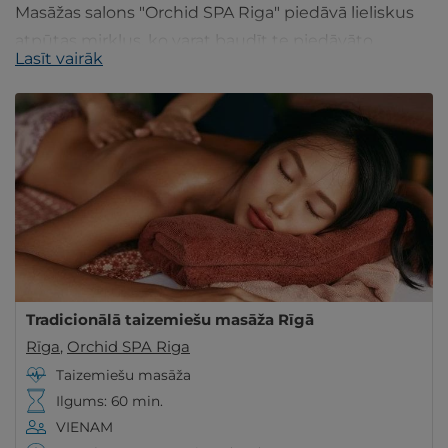
Masāžas salons "Orchid SPA Riga" piedāvā lieliskus
atpūtas mirkļus, ko varat baudīt te piedāvāto
Lasīt vairāk
procedūru laikā.
Tradicionālā taizemiešu masāža Rīgā
Rīga
,
Orchid SPA Riga
Taizemiešu masāža
Ilgums: 60 min.
VIENAM