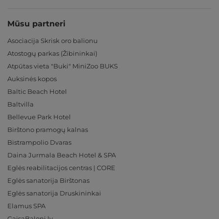
Mūsu partneri
Asociacija Skrisk oro balionu
Atostogų parkas (Žibininkai)
Atpūtas vieta "Buki" MiniZoo BUKS
Auksinės kopos
Baltic Beach Hotel
Baltvilla
Bellevue Park Hotel
Birštono pramogų kalnas
Bistrampolio Dvaras
Daina Jurmala Beach Hotel & SPA
Eglės reabilitacijos centras | CORE
Eglės sanatorija Birštonas
Eglės sanatorija Druskininkai
Elamus SPA
GaisaBaloni.lv