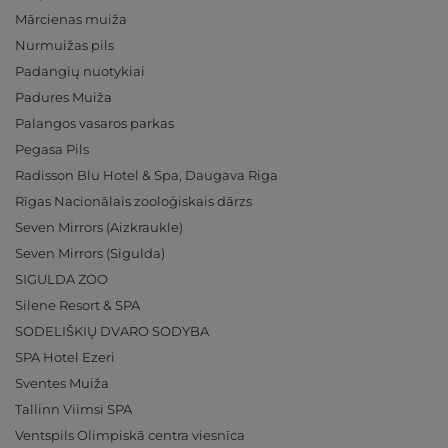
Mārcienas muiža
Nurmuižas pils
Padangių nuotykiai
Padures Muiža
Palangos vasaros parkas
Pegasa Pils
Radisson Blu Hotel & Spa, Daugava Riga
Rīgas Nacionālais zooloģiskais dārzs
Seven Mirrors (Aizkraukle)
Seven Mirrors (Sigulda)
SIGULDA ZOO
Silene Resort & SPA
SODELIŠKIŲ DVARO SODYBA
SPA Hotel Ezeri
Sventes Muiža
Tallinn Viimsi SPA
Ventspils Olimpiskā centra viesnīca