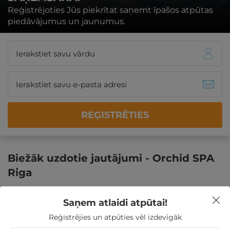
Reģistrējoties Jūs piekrītat saņemt īpašos atpūtas
piedāvājumus un jaunumus.
REĢISTRĒTIES
Biežāk uzdotie jautājumi - Orchid SPA
Riga
Saņem atlaidi atpūtai!
Kādi pakalpojumi ir pieejami masāžas salonā
Reģistrējies un atpūties vēl izdevīgāk
Orchid SPA Riga?