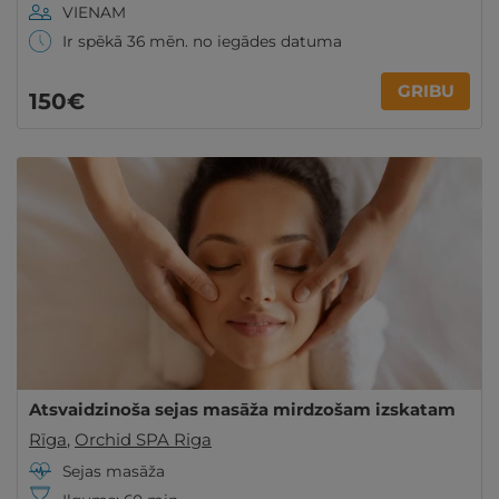
VIENAM
Ir spēkā 36 mēn. no iegādes datuma
GRIBU
150€
Atsvaidzinoša sejas masāža mirdzošam izskatam
Rīga
,
Orchid SPA Riga
Sejas masāža