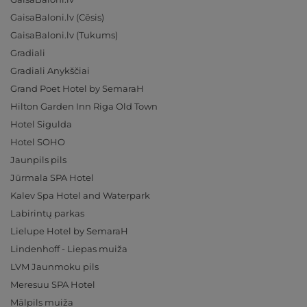
GaisaBaloni.lv (Cēsis)
GaisaBaloni.lv (Tukums)
Gradiali
Gradiali Anykščiai
Grand Poet Hotel by SemaraH
Hilton Garden Inn Riga Old Town
Hotel Sigulda
Hotel SOHO
Jaunpils pils
Jūrmala SPA Hotel
Kalev Spa Hotel and Waterpark
Labirintų parkas
Lielupe Hotel by SemaraH
Lindenhoff - Liepas muiža
LVM Jaunmoku pils
Meresuu SPA Hotel
Mālpils muiža