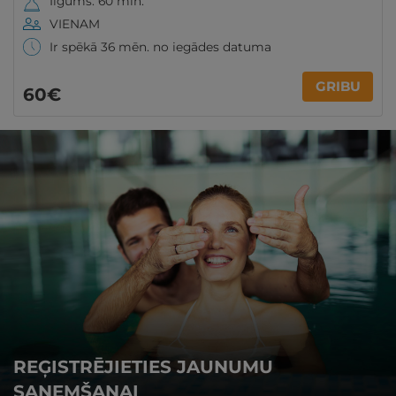
Ilgums: 60 min.
VIENAM
Ir spēkā 36 mēn. no iegādes datuma
GRIBU
60€
REĢISTRĒJIETIES JAUNUMU
SAŅEMŠANAI