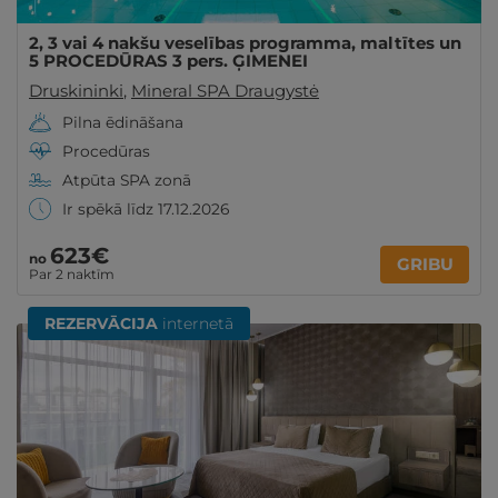
2, 3 vai 4 nakšu veselības programma, maltītes un
5 PROCEDŪRAS 3 pers. ĢIMENEI
Druskininki
,
Mineral SPA Draugystė
Pilna ēdināšana
Procedūras
Atpūta SPA zonā
Ir spēkā līdz 17.12.2026
623€
no
GRIBU
Par 2 naktīm
REZERVĀCIJA
internetā