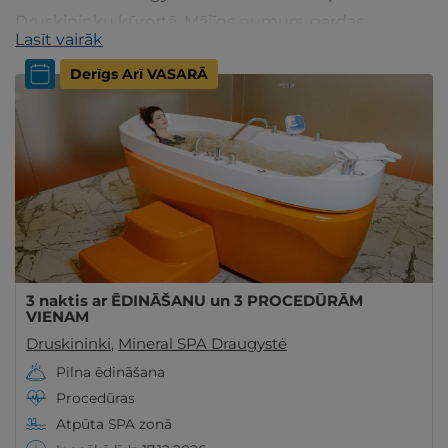
Druskininku kūrortā. Mājīgs numurs, gardas
Lasīt vairāk
maltītes, SPA atpūta un dažādas procedūras.
Derīgs Arī VASARĀ
Ieskaties!
3 naktis ar ĒDINĀŠANU un 3 PROCEDŪRĀM
VIENAM
Druskininki
,
Mineral SPA Draugystė
Pilna ēdināšana
Procedūras
Atpūta SPA zonā