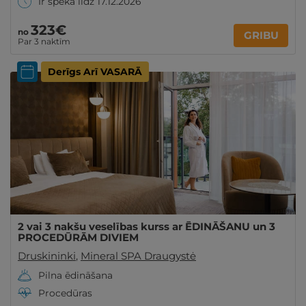
Ir spēkā līdz 17.12.2026
323€
no
GRIBU
Par 3 naktīm
Derīgs Arī VASARĀ
2 vai 3 nakšu veselības kurss ar ĒDINĀŠANU un 3
PROCEDŪRĀM DIVIEM
Druskininki
,
Mineral SPA Draugystė
Pilna ēdināšana
Procedūras