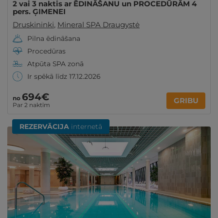
2 vai 3 naktis ar ĒDINĀŠANU un PROCEDŪRĀM 4
pers. ĢIMENEI
Druskininki
,
Mineral SPA Draugystė
Pilna ēdināšana
Procedūras
Atpūta SPA zonā
Ir spēkā līdz 17.12.2026
694€
no
GRIBU
Par 2 naktīm
REZERVĀCIJA
internetā