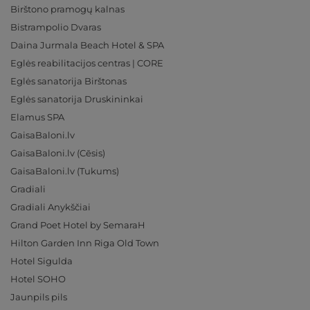
Birštono pramogų kalnas
Bistrampolio Dvaras
Daina Jurmala Beach Hotel & SPA
Eglės reabilitacijos centras | CORE
Eglės sanatorija Birštonas
Eglės sanatorija Druskininkai
Elamus SPA
GaisaBaloni.lv
GaisaBaloni.lv (Cēsis)
GaisaBaloni.lv (Tukums)
Gradiali
Gradiali Anykščiai
Grand Poet Hotel by SemaraH
Hilton Garden Inn Riga Old Town
Hotel Sigulda
Hotel SOHO
Jaunpils pils