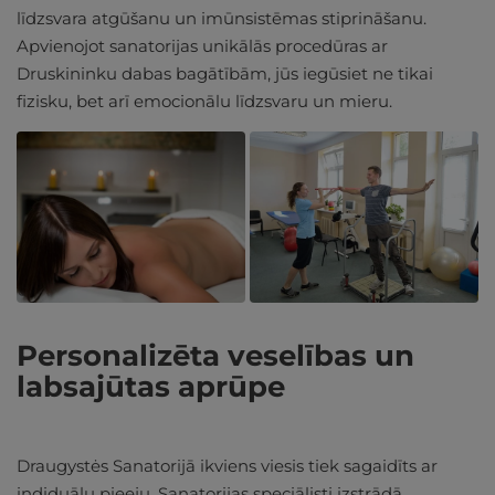
līdzsvara atgūšanu un imūnsistēmas stiprināšanu.
Apvienojot sanatorijas unikālās procedūras ar
Druskininku dabas bagātībām, jūs iegūsiet ne tikai
fizisku, bet arī emocionālu līdzsvaru un mieru.
Personalizēta veselības un
labsajūtas aprūpe
Draugystės Sanatorijā ikviens viesis tiek sagaidīts ar
indiduālu pieeju. Sanatorijas speciālisti izstrādā