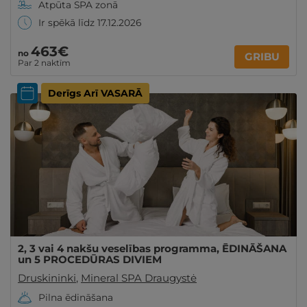
Atpūta SPA zonā
Ir spēkā līdz 17.12.2026
463€
no
GRIBU
Par 2 naktīm
Derīgs Arī VASARĀ
2, 3 vai 4 nakšu veselības programma, ĒDINĀŠANA
un 5 PROCEDŪRAS DIVIEM
Druskininki
,
Mineral SPA Draugystė
Pilna ēdināšana