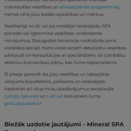
individuālas veselības un
atveseļošanās programmas
,
ņemot vērā jūsu īpašās vajadzības un mērķus.
Neatkarīgi no tā, vai jūs meklējat relaksējošu SPA
pieredzi vai ilgtermiņa veselības uzlabošanas
risinājumus, Draugystės Sanatorija nodrošinās jums
vislabāko aprūpi. Katrs viesis saņem detalizētu veselības
pārbaudi un konsultācijas ar speciālistiem, lai izstrādātu
efektīvu ārstniecības plānu, kas Jums nepieciešams.
Šī pieeja garantē, ka jūsu veselības un labsajūtas
ceļojums būs efektīvs, patīkams un relaksējošs.
Apskatiet arī citus mūsu piedāvājumus sanatorijās
Latvijā
,
Igaunijā
un
Lietuvā
tieši priekš Jums
gribuatpusties.lv
!
Biežāk uzdotie jautājumi - Mineral SPA