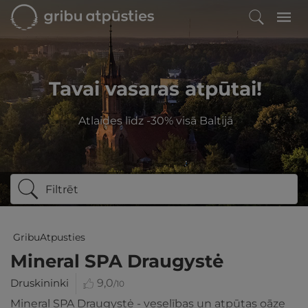
Tavai vasaras atpūtai!
Atlaides līdz -30% visā Baltijā
Filtrēt
GribuAtpusties
Mineral SPA Draugystė
Druskininki
9,0
/10
Mineral SPA Draugystė - veselības un atpūtas oāze