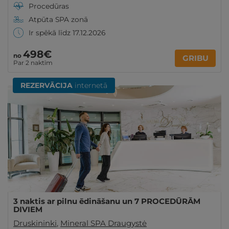
Procedūras
Atpūta SPA zonā
Ir spēkā līdz 17.12.2026
498€
no
GRIBU
Par 2 naktīm
REZERVĀCIJA
internetā
3 naktis ar pilnu ēdināšanu un 7 PROCEDŪRĀM
DIVIEM
Druskininki
,
Mineral SPA Draugystė