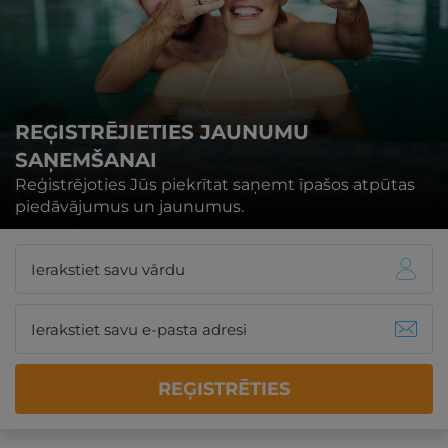
REĢISTRĒJIETIES JAUNUMU
SAŅEMŠANAI
Reģistrējoties Jūs piekrītat saņemt īpašos atpūtas
piedāvājumus un jaunumus.
REĢISTRĒTIES