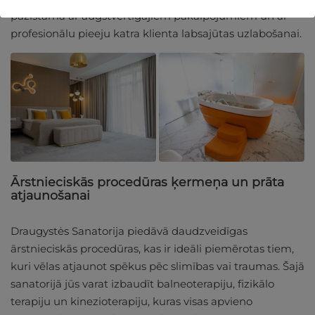
pazīstama ar augstvērtīgajiem pakalpojumiem un ar
profesionālu pieeju katra klienta labsajūtas uzlabošanai.
Ārstnieciskās procedūras ķermeņa un prāta
atjaunošanai
Draugystės Sanatorija piedāvā daudzveidīgas
ārstnieciskās procedūras, kas ir ideāli piemērotas tiem,
kuri vēlas atjaunot spēkus pēc slimības vai traumas. Šajā
sanatorijā jūs varat izbaudīt balneoterapiju, fizikālo
terapiju un kinezioterapiju, kuras visas apvieno