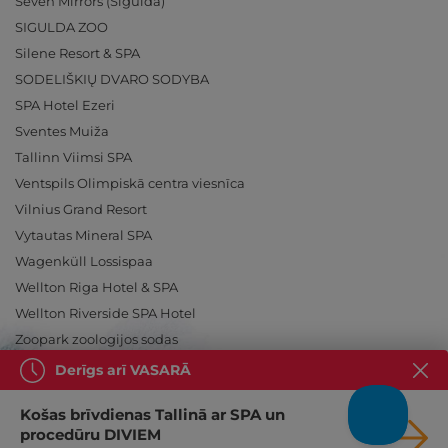
Seven Mirrors (Sigulda)
SIGULDA ZOO
Silene Resort & SPA
SODELIŠKIŲ DVARO SODYBA
SPA Hotel Ezeri
Sventes Muiža
Tallinn Viimsi SPA
Ventspils Olimpiskā centra viesnīca
Vilnius Grand Resort
Vytautas Mineral SPA
Wagenküll Lossispaa
Wellton Riga Hotel & SPA
Wellton Riverside SPA Hotel
Zoopark zoologijos sodas
Derīgs arī VASARĀ
Košas brīvdienas Tallinā ar SPA un
procedūru DIVIEM
Ieslēdz atpūtu!