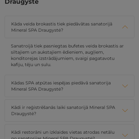
Draugystė
Kāda veida brokastis tiek piedāvātas sanatorijā
Mineral SPA Draugystė?
Sanatroijā tiek pasniegtas bufetes veida brokastis ar
siltajiem un aukstajiem ēdieniem, augļiem,
konditorejas izstrādājumiem, svaigi pagatavotu
kafiju, tēju un sulu.
Kādas SPA atpūtas iespējas piedāvā sanatorija
Mineral SPA Draugystė?
Kādi ir reģistrēšanās laiki sanatorijā Mineral SPA
Draugystė?
Kādi restorāni un izklaides vietas atrodas netālu
no sanatorijas Mineral SPA Draugystė?