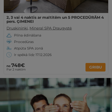
2, 3 vai 4 naktis ar maltītēm un 5 PROCEDŪRĀM 4
pers. ĢIMENEI
Druskininki
,
Mineral SPA Draugystė
Pilna ēdināšana
Procedūras
Atpūta SPA zonā
Ir spēkā līdz 17.12.2026
748€
no
GRIBU
Par 2 naktīm