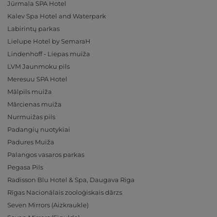
Jūrmala SPA Hotel
Kalev Spa Hotel and Waterpark
Labirintų parkas
Lielupe Hotel by SemaraH
Lindenhoff - Liepas muiža
LVM Jaunmoku pils
Meresuu SPA Hotel
Mālpils muiža
Mārcienas muiža
Nurmuižas pils
Padangių nuotykiai
Padures Muiža
Palangos vasaros parkas
Pegasa Pils
Radisson Blu Hotel & Spa, Daugava Riga
Rīgas Nacionālais zooloģiskais dārzs
Seven Mirrors (Aizkraukle)