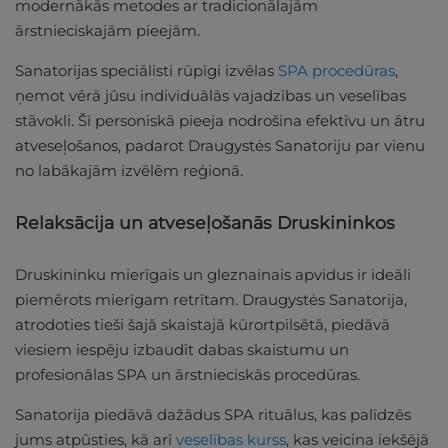
modernākās metodes ar tradicionālajām
ārstnieciskajām pieejām.
Sanatorijas speciālisti rūpīgi izvēlas
SPA procedūras
,
ņemot vērā jūsu individuālās vajadzības un veselības
stāvokli. Šī personiskā pieeja nodrošina efektīvu un ātru
atveseļošanos, padarot Draugystės Sanatoriju par vienu
no labākajām izvēlēm reģionā.
Relaksācija un atveseļošanās Druskininkos
Druskininku mierīgais un gleznainais apvidus ir ideāli
piemērots mierīgam retrītam. Draugystės Sanatorija,
atrodoties tieši šajā skaistajā kūrortpilsētā, piedāvā
viesiem iespēju izbaudīt dabas skaistumu un
profesionālas SPA un ārstnieciskās procedūras.
Sanatorija piedāvā dažādus SPA rituālus, kas palīdzēs
jums atpūsties, kā arī
veselības kurss
, kas veicina iekšējā