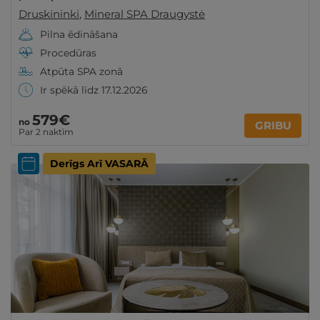
Druskininki
,
Mineral SPA Draugystė
Pilna ēdināšana
Procedūras
Atpūta SPA zonā
Ir spēkā līdz 17.12.2026
579€
no
GRIBU
Par 2 naktīm
Derīgs Arī VASARĀ