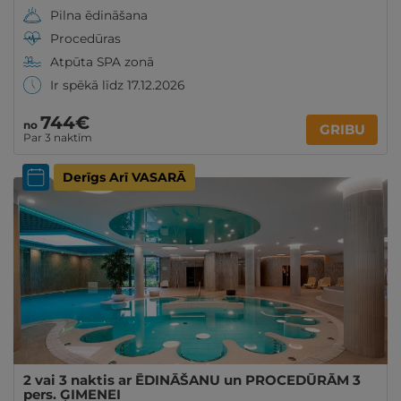
Pilna ēdināšana
Procedūras
Atpūta SPA zonā
Ir spēkā līdz 17.12.2026
744€
no
GRIBU
Par 3 naktīm
Derīgs Arī VASARĀ
2 vai 3 naktis ar ĒDINĀŠANU un PROCEDŪRĀM 3
pers. ĢIMENEI