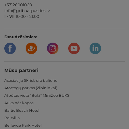
+37126001060
info@gribuatpusties.lv
I - VII
10:00 - 21:00
Draudzēsimies:
Mūsu partneri
Asociacija Skrisk oro balionu
Atostogų parkas (Žibininkai)
Atpūtas vieta "Buki" MiniZoo BUKS
Auksinės kopos
Baltic Beach Hotel
Baltvilla
Bellevue Park Hotel