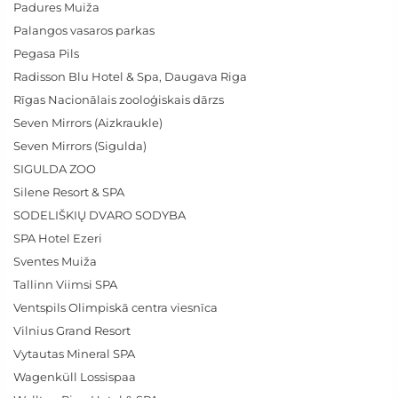
Padures Muiža
Palangos vasaros parkas
Pegasa Pils
Radisson Blu Hotel & Spa, Daugava Riga
Rīgas Nacionālais zooloģiskais dārzs
Seven Mirrors (Aizkraukle)
Seven Mirrors (Sigulda)
SIGULDA ZOO
Silene Resort & SPA
SODELIŠKIŲ DVARO SODYBA
SPA Hotel Ezeri
Sventes Muiža
Tallinn Viimsi SPA
Ventspils Olimpiskā centra viesnīca
Vilnius Grand Resort
Vytautas Mineral SPA
Wagenküll Lossispaa