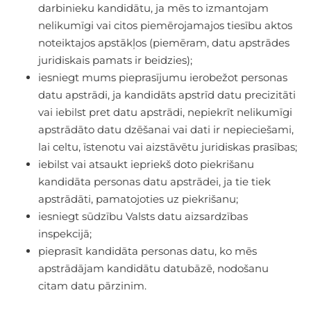
darbinieku kandidātu, ja mēs to izmantojam
nelikumīgi vai citos piemērojamajos tiesību aktos
noteiktajos apstākļos (piemēram, datu apstrādes
juridiskais pamats ir beidzies);
iesniegt mums pieprasījumu ierobežot personas
datu apstrādi, ja kandidāts apstrīd datu precizitāti
vai iebilst pret datu apstrādi, nepiekrīt nelikumīgi
apstrādāto datu dzēšanai vai dati ir nepieciešami,
lai celtu, īstenotu vai aizstāvētu juridiskas prasības;
iebilst vai atsaukt iepriekš doto piekrišanu
kandidāta personas datu apstrādei, ja tie tiek
apstrādāti, pamatojoties uz piekrišanu;
iesniegt sūdzību Valsts datu aizsardzības
inspekcijā;
pieprasīt kandidāta personas datu, ko mēs
apstrādājam kandidātu datubāzē, nodošanu
citam datu pārzinim.