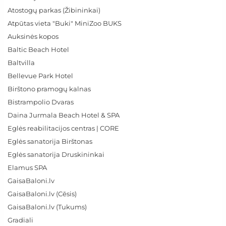
Atostogų parkas (Žibininkai)
Atpūtas vieta "Buki" MiniZoo BUKS
Auksinės kopos
Baltic Beach Hotel
Baltvilla
Bellevue Park Hotel
Birštono pramogų kalnas
Bistrampolio Dvaras
Daina Jurmala Beach Hotel & SPA
Eglės reabilitacijos centras | CORE
Eglės sanatorija Birštonas
Eglės sanatorija Druskininkai
Elamus SPA
GaisaBaloni.lv
GaisaBaloni.lv (Cēsis)
GaisaBaloni.lv (Tukums)
Gradiali