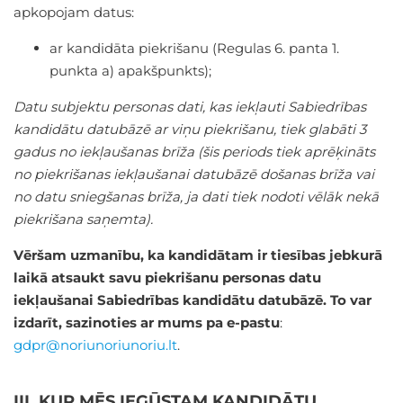
apkopojam datus:
ar kandidāta piekrišanu (Regulas 6. panta 1.
punkta a) apakšpunkts);
Datu subjektu personas dati, kas iekļauti Sabiedrības
kandidātu datubāzē ar viņu piekrišanu, tiek glabāti 3
gadus no iekļaušanas brīža (šis periods tiek aprēķināts
no piekrišanas iekļaušanai datubāzē došanas brīža vai
no datu sniegšanas brīža, ja dati tiek nodoti vēlāk nekā
piekrišana saņemta).
Vēršam uzmanību, ka kandidātam ir tiesības jebkurā
laikā atsaukt savu piekrišanu personas datu
iekļaušanai Sabiedrības kandidātu datubāzē. To var
izdarīt, sazinoties ar mums pa e-pastu
:
gdpr@noriunoriunoriu.lt
.
III. KUR MĒS IEGŪSTAM KANDIDĀTU