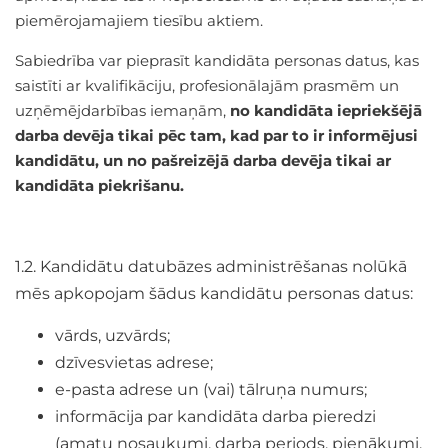
piemērojamajiem tiesību aktiem.
Sabiedrība var pieprasīt kandidāta personas datus, kas
saistīti ar kvalifikāciju, profesionālajām prasmēm un
uzņēmējdarbības iemaņām,
no kandidāta iepriekšējā
darba devēja tikai pēc tam, kad par to ir informējusi
kandidātu, un no pašreizējā darba devēja tikai ar
kandidāta piekrišanu.
1.2. Kandidātu datubāzes administrēšanas nolūkā
mēs apkopojam šādus kandidātu personas datus:
vārds, uzvārds;
dzīvesvietas adrese;
e-pasta adrese un (vai) tālruņa numurs;
informācija par kandidāta darba pieredzi
(amatu nosaukumi, darba periods, pienākumi,