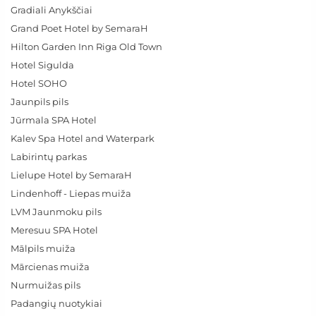
Gradiali Anykščiai
Grand Poet Hotel by SemaraH
Hilton Garden Inn Riga Old Town
Hotel Sigulda
Hotel SOHO
Jaunpils pils
Jūrmala SPA Hotel
Kalev Spa Hotel and Waterpark
Labirintų parkas
Lielupe Hotel by SemaraH
Lindenhoff - Liepas muiža
LVM Jaunmoku pils
Meresuu SPA Hotel
Mālpils muiža
Mārcienas muiža
Nurmuižas pils
Padangių nuotykiai