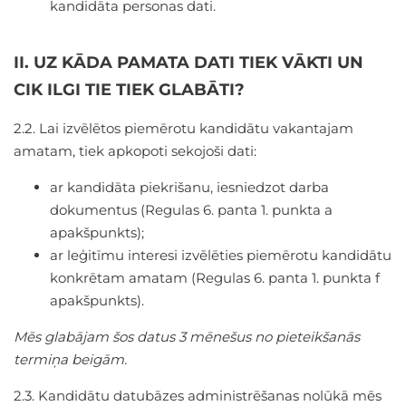
kandidāta personas dati.
II. UZ KĀDA PAMATA DATI TIEK VĀKTI UN
CIK ILGI TIE TIEK GLABĀTI?
2.2. Lai izvēlētos piemērotu kandidātu vakantajam
amatam, tiek apkopoti sekojoši dati:
ar kandidāta piekrišanu, iesniedzot darba
dokumentus (Regulas 6. panta 1. punkta a
apakšpunkts);
ar leģitīmu interesi izvēlēties piemērotu kandidātu
konkrētam amatam (Regulas 6. panta 1. punkta f
apakšpunkts).
Mēs glabājam šos datus 3 mēnešus no pieteikšanās
termiņa beigām.
2.3. Kandidātu datubāzes administrēšanas nolūkā mēs