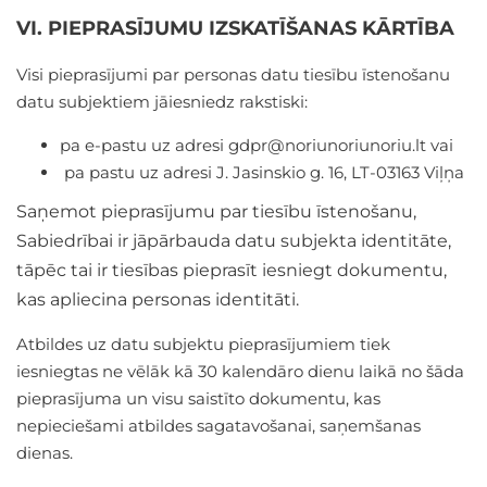
VI. PIEPRASĪJUMU IZSKATĪŠANAS KĀRTĪBA
Visi pieprasījumi par personas datu tiesību īstenošanu
datu subjektiem jāiesniedz rakstiski:
pa e-pastu uz adresi
gdpr@noriunoriunoriu.lt
vai
pa pastu uz adresi J. Jasinskio g. 16, LT-03163 Viļņa
Saņemot pieprasījumu par tiesību īstenošanu,
Sabiedrībai ir jāpārbauda datu subjekta identitāte,
tāpēc tai ir tiesības pieprasīt iesniegt dokumentu,
kas apliecina personas identitāti.
Atbildes uz datu subjektu pieprasījumiem tiek
iesniegtas ne vēlāk kā 30 kalendāro dienu laikā no šāda
pieprasījuma un visu saistīto dokumentu, kas
nepieciešami atbildes sagatavošanai, saņemšanas
dienas.