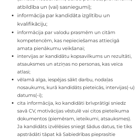
atbildība un (vai) sasniegumi);
informācija par kandidāta izglītību un
kvalifikāciju;
i
nformācija par valodu prasmēm un citām
kompetencēm, kas nepieciešamas attiecīgā
amata pienākumu veikšanai;
intervijas ar kandidātu kopsavilkums un rezultāti,
atsauksmes un atziņas no personas, kas veica
atlasi;
vēlamā alga, iespējas sākt darbu, nodaļas
nosaukums, kurā kandidāts pieteicās, intervijas(-u)
datums(-i);
cita informācija, ko kandidāti brīvprātīgi sniedz
savā CV, motivācijas vēstulē vai citos pieteikuma
dokumentos (piemēram, ieteikumi, atsauksmes).
Ja kandidāts izvēlēsies sniegt šādus datus, tie tiks
apstrādāti tāpat kā Sabiedrības pieprasītie