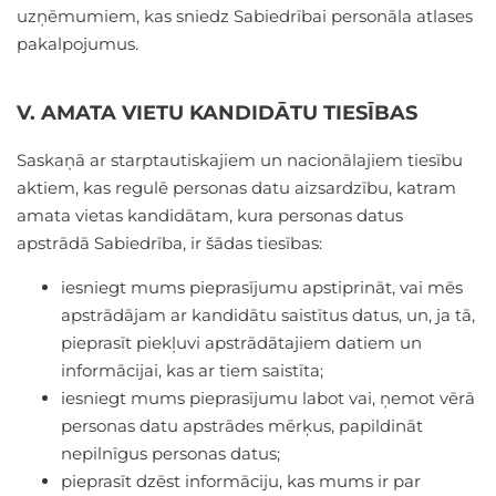
uzņēmumiem, kas sniedz Sabiedrībai personāla atlases
pakalpojumus.
V. AMATA VIETU KANDIDĀTU TIESĪBAS
Saskaņā ar starptautiskajiem un nacionālajiem tiesību
aktiem, kas regulē personas datu aizsardzību, katram
amata vietas kandidātam, kura personas datus
apstrādā Sabiedrība, ir šādas tiesības:
iesniegt mums pieprasījumu apstiprināt, vai mēs
apstrādājam ar kandidātu saistītus datus, un, ja tā,
pieprasīt piekļuvi apstrādātajiem datiem un
informācijai, kas ar tiem saistīta;
iesniegt mums pieprasījumu labot vai, ņemot vērā
personas datu apstrādes mērķus, papildināt
nepilnīgus personas datus;
pieprasīt dzēst informāciju, kas mums ir par