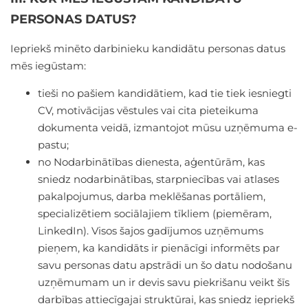
PERSONAS DATUS?
Iepriekš minēto darbinieku kandidātu personas datus
mēs iegūstam:
tieši no pašiem kandidātiem, kad tie tiek iesniegti
CV, motivācijas vēstules vai cita pieteikuma
dokumenta veidā, izmantojot mūsu uzņēmuma e-
pastu;
no Nodarbinātības dienesta, aģentūrām, kas
sniedz nodarbinātības, starpniecības vai atlases
pakalpojumus, darba meklēšanas portāliem,
specializētiem sociālajiem tīkliem (piemēram,
LinkedIn). Visos šajos gadījumos uzņēmums
pieņem, ka kandidāts ir pienācīgi informēts par
savu personas datu apstrādi un šo datu nodošanu
uzņēmumam un ir devis savu piekrišanu veikt šīs
darbības attiecīgajai struktūrai, kas sniedz iepriekš