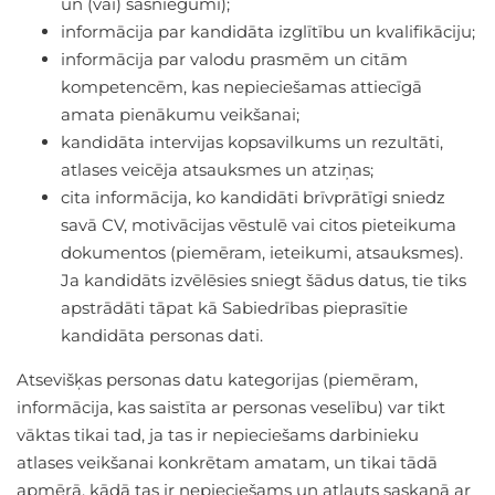
un (vai) sasniegumi);
informācija par kandidāta izglītību un kvalifikāciju;
informācija par valodu prasmēm un citām
kompetencēm, kas nepieciešamas attiecīgā
amata pienākumu veikšanai;
kandidāta intervijas kopsavilkums un rezultāti,
atlases veicēja atsauksmes un atziņas;
cita informācija, ko kandidāti brīvprātīgi sniedz
savā CV, motivācijas vēstulē vai citos pieteikuma
dokumentos (piemēram, ieteikumi, atsauksmes).
Ja kandidāts izvēlēsies sniegt šādus datus, tie tiks
apstrādāti tāpat kā Sabiedrības pieprasītie
kandidāta personas dati.
Atsevišķas personas datu kategorijas (piemēram,
informācija, kas saistīta ar personas veselību) var tikt
vāktas tikai tad, ja tas ir nepieciešams darbinieku
atlases veikšanai konkrētam amatam, un tikai tādā
apmērā, kādā tas ir nepieciešams un atļauts saskaņā ar