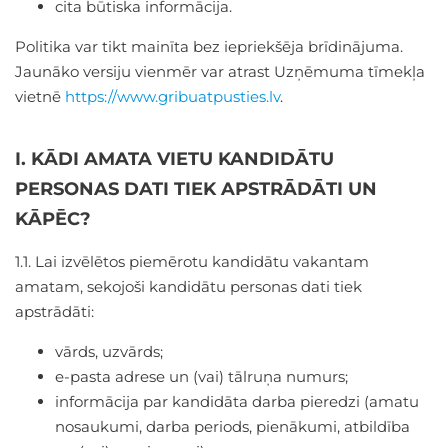
cita būtiska informācija.
Politika var tikt mainīta bez iepriekšēja brīdinājuma.
Jaunāko versiju vienmēr var atrast Uzņēmuma tīmekļa
vietnē
https://www.gribuatpusties.lv
.
I. KĀDI AMATA VIETU KANDIDĀTU
PERSONAS DATI TIEK APSTRĀDĀTI UN
KĀPĒC?
1.1. Lai izvēlētos piemērotu kandidātu vakantam
amatam, sekojoši kandidātu personas dati tiek
apstrādāti:
vārds, uzvārds;
e-pasta adrese un (vai) tālruņa numurs;
informācija par kandidāta darba pieredzi (amatu
nosaukumi, darba periods, pienākumi, atbildība