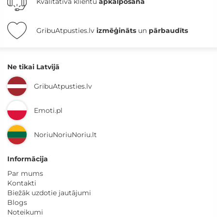
Kvalitatīva klientu
apkalpošana
GribuAtpusties.lv
izmēģināts
un
pārbaudīts
Ne tikai Latvijā
GribuAtpusties.lv
Emoti.pl
NoriuNoriuNoriu.lt
Informācija
Par mums
Kontakti
Biežāk uzdotie jautājumi
Blogs
Noteikumi