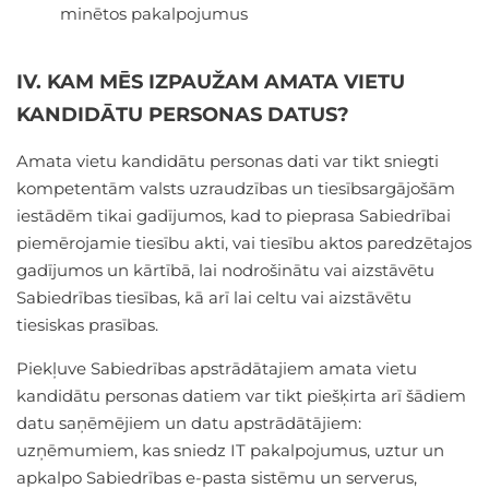
minētos pakalpojumus
IV. KAM MĒS IZPAUŽAM AMATA VIETU
KANDIDĀTU PERSONAS DATUS?
Amata vietu kandidātu personas dati var tikt sniegti
kompetentām valsts uzraudzības un tiesībsargājošām
iestādēm tikai gadījumos, kad to pieprasa Sabiedrībai
piemērojamie tiesību akti, vai tiesību aktos paredzētajos
gadījumos un kārtībā, lai nodrošinātu vai aizstāvētu
Sabiedrības tiesības, kā arī lai celtu vai aizstāvētu
tiesiskas prasības.
Piekļuve Sabiedrības apstrādātajiem amata vietu
kandidātu personas datiem var tikt piešķirta arī šādiem
datu saņēmējiem un datu apstrādātājiem:
uzņēmumiem, kas sniedz IT pakalpojumus, uztur un
apkalpo Sabiedrības e-pasta sistēmu un serverus,