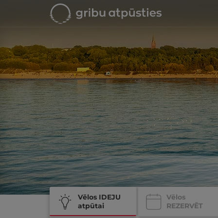
Vēlos IDEJU
Vēlos
atpūtai
REZERVĒT