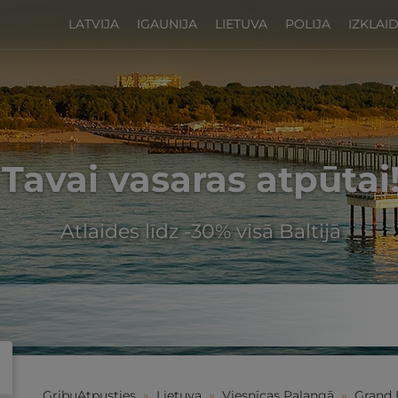
LATVIJA
IGAUNIJA
LIETUVA
POLIJA
IZKLAI
Tavai vasaras atpūtai
Atlaides līdz -30% visā Baltijā
GribuAtpusties
»
Lietuva
»
Viesnīcas Palangā
»
Grand 