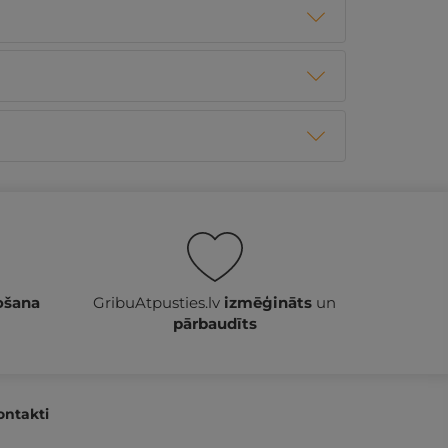
ošana
GribuAtpusties.lv
izmēģināts
un
pārbaudīts
ontakti