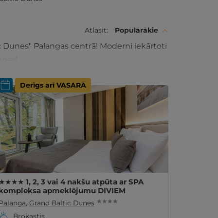
Atlasīt:
Populārākie
 Dunes" Palangas centrā! Moderni iekārtoti
enas!
Derīgs arī VASARĀ
★★★★ 1, 2, 3 vai 4 nakšu atpūta ar SPA
kompleksa apmeklējumu DIVIEM
★ ★ ★ ★
Palanga
,
Grand Baltic Dunes
Brokastis