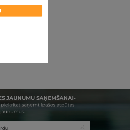
U
IES JAUNUMU SAŅEMŠANAI
s piekrītat saņemt īpašos atpūtas
 jaunumus.