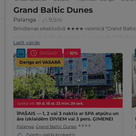
Grand Baltic Dunes
Palanga
9,5
/10
Brīvdienas ekskluzīvā ★★★★ viesnīcā "Grand Baltic
numuriņi. Ar GribuAtpusties.lv - vienmēr labākās c
Lasīt vairāk
ĪPAŠAIS!
- 10%
Derīgs arī VASARĀ
Spēkā vēl:
09
d.
16
st.
22
min.
27
sek.
ĪPAŠAIS — 1, 2 vai 3 naktis ar SPA atpūtu un
āra izklaidēm DIVIEM vai 3 pers. ĢIMENEI
★ ★ ★ ★
Palanga
,
Grand Baltic Dunes
Zviedru galda brokastis