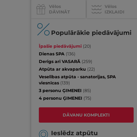
Vēlos
Vēlos
DĀVINĀT
IZKLAIDI
Populārākie piedāvājumi
Īpašie piedāvājumi
(
20
)
Dienas SPA
(
136
)
Derīgs arī VASARĀ
(
259
)
Atpūta ar akvaparku
(
22
)
Veselības atpūta - sanatorijas, SPA
viesnīcas
(
139
)
3 personu ĢIMENEI
(
85
)
4 personu ĢIMENEI
(
75
)
DĀVANU KOMPLEKTI
Ieslēdz atpūtu