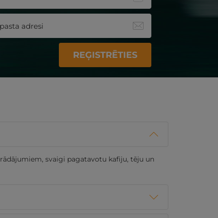
REĢISTRĒTIES
trādājumiem, svaigi pagatavotu kafiju, tēju un