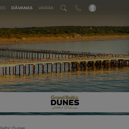
DES
DĀVANAS
VAIRĀK
!
Baltic Dunes