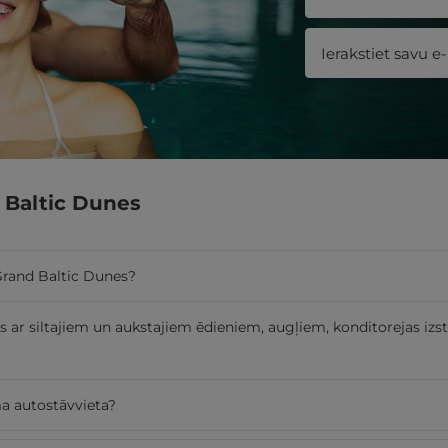
d Baltic Dunes
 Grand Baltic Dunes?
is ar siltajiem un aukstajiem ēdieniem, augļiem, konditorejas izs
ma autostāvvieta?