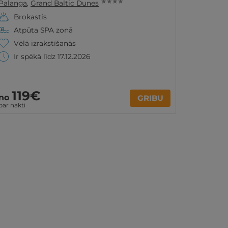
★ ★ ★ ★
Palanga
,
Grand Baltic Dunes
Brokastis
Atpūta SPA zonā
Vēlā izrakstīšanās
Ir spēkā līdz 17.12.2026
119€
no
GRIBU
par nakti