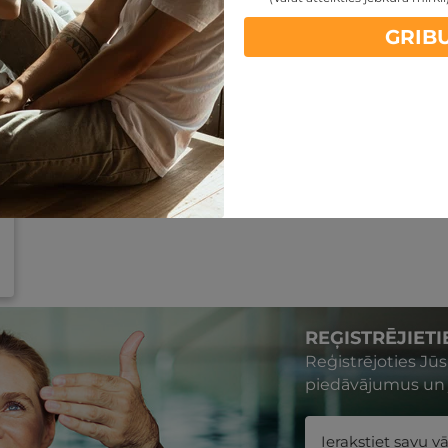
GRIB
REĢISTRĒJIET
Reģistrējoties Jū
piedāvājumus un