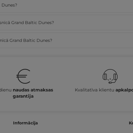
ic Dunes?
esnīcā Grand Baltic Dunes?
snīcā Grand Baltic Dunes?
 dienu
naudas atmaksas
Kvalitatīva klientu
apkalp
garantija
Informācija
K