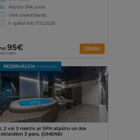
Atpūta SPA zonā
Vēlā izrakstīšanās
Ir spēkā līdz 17.12.2026
95€
no
GRIBU
par nakti
REZERVĀCIJA
internetā
1, 2 vai 3 naktis ar SPA atpūtu un āra
izklaidēm 3 pers. ĢIMENEI