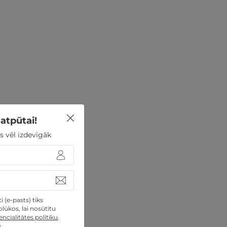
atpūtai!
s vēl izdevīgāk
 (e-pasts) tiks
lūkos, lai nosūtītu
ncialitātes politiku
.
)