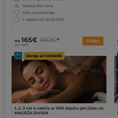
Atpūta SPA zonā
Vēlā izrakstīšanās
Ir spēkā līdz 26.09.2026
165€
190€
?
no
GRIBU
par nakti
Derīgs arī VASARĀ
1, 2, 3 vai 4 naktis ar SPA atpūtu pie jūras un
MASĀŽA DIVIEM