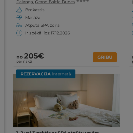
★ ★ ★ ★
Palanga
,
Grand Baltic Dunes
Brokastis
Masāža
Atpūta SPA zonā
Ir spēkā līdz 17.12.2026
205€
no
GRIBU
par nakti
REZERVĀCIJA
internetā
1, 2 vai 3 naktis ar SPA atpūtu un āra