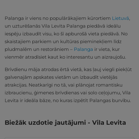
Palanga ir viens no populārākajiem kūrortiem
Lietuvā
,
un uzturēšanās Vila Levita Palanga piedāvā ideālu
iespēju izbaudīt visu, ko šī apburošā vieta piedāvā. No
skaistajiem parkiem un kultūras pieminekļiem līdz
pludmalēm un restorāniem –
Palanga
ir vieta, kur
vienmēr atradīsiet kaut ko interesantu un aizraujošu.
Brīvdienu māja atrodas ērtā vietā, kas ļauj viegli piekļūt
galvenajām apskates vietām un izbaudīt vietējās
atrakcijas. Neatkarīgi no tā, vai plānojat romantisku
izbraucienu, ģimenes brīvdienas vai solo ceļojumu, Vila
Levita ir ideāla bāze, no kuras izpētīt Palangas burvību.
Biežāk uzdotie jautājumi - Vila Levita