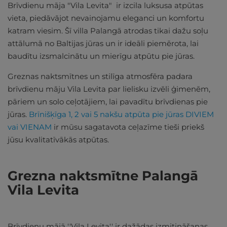
Brīvdienu māja "Vila Levita" ir izcila luksusa atpūtas
vieta, piedāvājot nevainojamu eleganci un komfortu
katram viesim. Šī villa Palangā atrodas tikai dažu soļu
attālumā no Baltijas jūras un ir ideāli piemērota, lai
baudītu izsmalcinātu un mierīgu atpūtu pie jūras.
Greznas naktsmītnes un stilīga atmosfēra padara
brīvdienu māju Vila Levita par lielisku izvēli ģimenēm,
pāriem un solo ceļotājiem, lai pavadītu brīvdienas pie
jūras.
Brīnišķīga 1, 2 vai 5 nakšu atpūta pie jūras DIVIEM
vai VIENAM
ir mūsu sagatavota ceļazīme tieši priekš
jūsu kvalitatīvākās atpūtas.
Grezna naktsmītne Palangā
Vila Levita
Brīvdienu mājā ''Vila Levita'' ir dažādas izmitināšanas