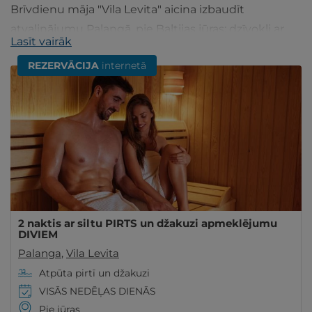
Brīvdienu māja "Vila Levita" aicina izbaudīt
atvaļinājumu Palangā, pie Baltijas jūras: dzīvokļi ar
Lasīt vairāk
visām ērtībām, pirts zonu un kafejnīcu.
REZERVĀCIJA
internetā
2 naktis ar siltu PIRTS un džakuzi apmeklējumu
DIVIEM
Palanga
,
Vila Levita
Atpūta pirtī un džakuzi
VISĀS NEDĒĻAS DIENĀS
Pie jūras