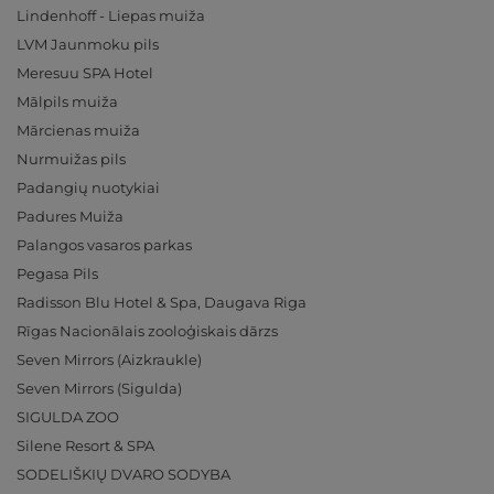
Lindenhoff - Liepas muiža
LVM Jaunmoku pils
Meresuu SPA Hotel
Mālpils muiža
Mārcienas muiža
Nurmuižas pils
Padangių nuotykiai
Padures Muiža
Palangos vasaros parkas
Pegasa Pils
Radisson Blu Hotel & Spa, Daugava Riga
Rīgas Nacionālais zooloģiskais dārzs
Seven Mirrors (Aizkraukle)
Seven Mirrors (Sigulda)
SIGULDA ZOO
Silene Resort & SPA
SODELIŠKIŲ DVARO SODYBA