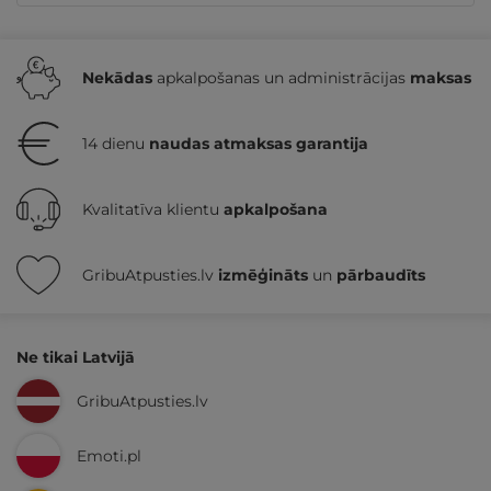
Nekādas
apkalpošanas un administrācijas
maksas
14 dienu
naudas atmaksas garantija
Kvalitatīva klientu
apkalpošana
GribuAtpusties.lv
izmēģināts
un
pārbaudīts
Ne tikai Latvijā
GribuAtpusties.lv
Emoti.pl