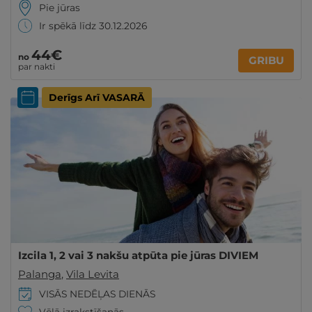
Pie jūras
Ir spēkā līdz 30.12.2026
44€
no
GRIBU
par nakti
Derīgs Arī VASARĀ
Izcila 1, 2 vai 3 nakšu atpūta pie jūras DIVIEM
Palanga
,
Vila Levita
VISĀS NEDĒĻAS DIENĀS