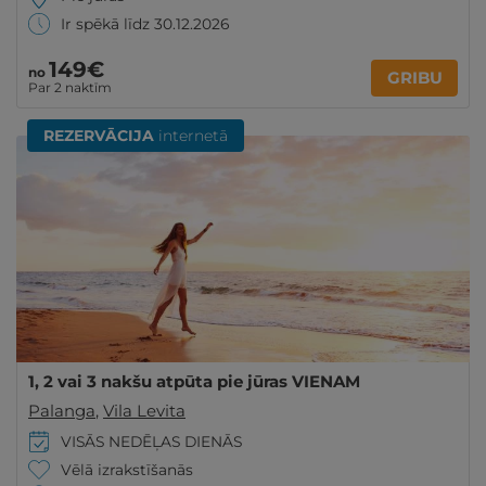
Ir spēkā līdz 30.12.2026
149€
no
GRIBU
Par 2 naktīm
REZERVĀCIJA
internetā
1, 2 vai 3 nakšu atpūta pie jūras VIENAM
Palanga
,
Vila Levita
VISĀS NEDĒĻAS DIENĀS
Vēlā izrakstīšanās