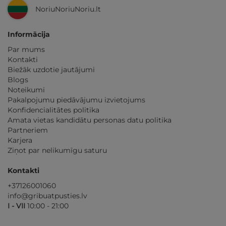
NoriuNoriuNoriu.lt
Informācija
Par mums
Kontakti
Biežāk uzdotie jautājumi
Blogs
Noteikumi
Pakalpojumu piedāvājumu izvietojums
Konfidencialitātes politika
Amata vietas kandidātu personas datu politika
Partneriem
Karjera
Ziņot par nelikumīgu saturu
Kontakti
+37126001060
info@gribuatpusties.lv
I - VII
10:00 - 21:00