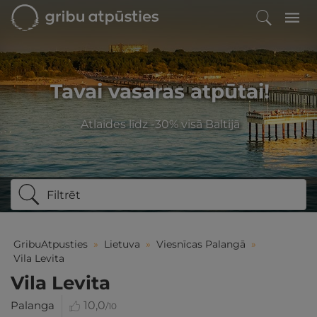
Tavai vasaras atpūtai!
Atlaides līdz -30% visā Baltijā
Filtrēt
GribuAtpusties
»
Lietuva
»
Viesnīcas Palangā
»
Vila Levita
Vila Levita
Palanga
10,0
/10