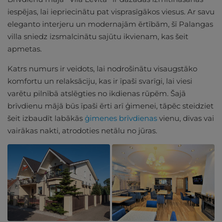
iespējas, lai iepriecinātu pat visprasīgākos viesus. Ar savu
eleganto interjeru un modernajām ērtībām, šī Palangas
villa sniedz izsmalcinātu sajūtu ikvienam, kas šeit
apmetas.
Katrs numurs ir veidots, lai nodrošinātu visaugstāko
komfortu un relaksāciju, kas ir īpaši svarīgi, lai viesi
varētu pilnībā atslēgties no ikdienas rūpēm. Šajā
brīvdienu mājā būs īpaši ērti arī ģimenei, tāpēc steidziet
šeit izbaudīt labākās
ģimenes brīvdienas
vienu, divas vai
vairākas nakti, atrodoties netālu no jūras.