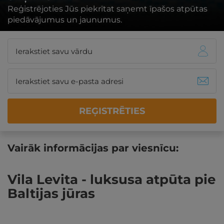
Reģistrējoties Jūs piekrītat saņemt īpašos atpūtas
piedāvājumus un jaunumus.
REĢISTRĒTIES
Vairāk informācijas par viesnīcu:
Vila Levita - luksusa atpūta pie
Baltijas jūras