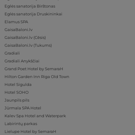
Eglės sanatorija Birštonas
Eglės sanatorija Druskininkai
Elamus SPA
GaisaBaloni.lv
GaisaBaloni.lv (Cēsis)
GaisaBaloni.lv (Tukums)
Gradiali
Gradiali Anykščiai
Grand Poet Hotel by SemaraH
Hilton Garden Inn Riga Old Town
Hotel Sigulda
Hotel SOHO
Jaunpils pils
Jūrmala SPA Hotel
Kalev Spa Hotel and Waterpark
Labirintų parkas
Lielupe Hotel by SemaraH