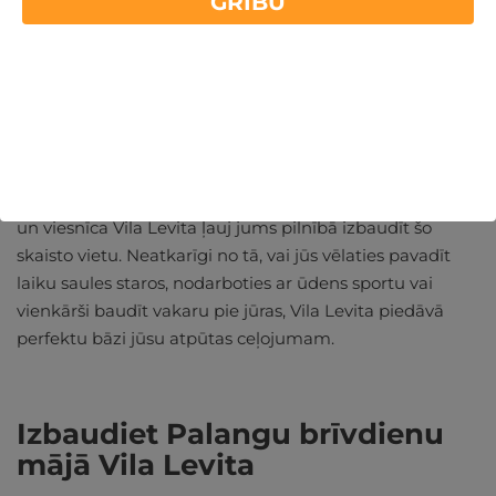
GRIBU
Šī brīvdienu māja atrodas tikai īsas pastaigas attālumā
no pludmales, kas ļauj viegli un ātri piekļūt jūras
krastam jebkurā laikā. Atpūta pie jūras nekad nav bijusi
tik pievilcīga, kā paliekot šajā elegantajā villā.
Palanga ir pazīstama ar savām plašajām pludmalēm,
un viesnīca Vila Levita ļauj jums pilnībā izbaudīt šo
skaisto vietu. Neatkarīgi no tā, vai jūs vēlaties pavadīt
laiku saules staros, nodarboties ar ūdens sportu vai
vienkārši baudīt vakaru pie jūras, Vila Levita piedāvā
perfektu bāzi jūsu atpūtas ceļojumam.
Izbaudiet Palangu brīvdienu
mājā Vila Levita