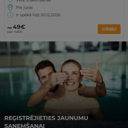
Vēlā izrakstīšanās
Pie jūras
Ir spēkā līdz 30.12.2026
49€
no
GRIBU
par nakti
REĢISTRĒJIETIES JAUNUMU
SAŅEMŠANAI