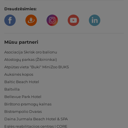
Draudzēsimies:
Mūsu partneri
Asociacija Skrisk oro balionu
Atostogų parkas (Žibininkai)
Atpūtas vieta "Buki" MiniZoo BUKS
Auksinės kopos
Baltic Beach Hotel
Baltvilla
Bellevue Park Hotel
Birštono pramogų kalnas
Bistrampolio Dvaras
Daina Jurmala Beach Hotel & SPA
Eglės reabilitacijos centras | CORE