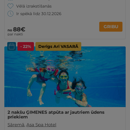
Vēlā izrakstīšanās
Ir spēkā līdz 30.12.2026
GRIBU
88€
no
par nakti
- 22%
Derīgs Arī VASARĀ
2 nakšu ĢIMENES atpūta ar jautriem ūdens
priekiem
Sāremā
,
Asa Spa Hotel