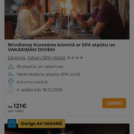
Brīvdienas Kuresāres kūrortā ar SPA atpūtu un
VAKARIŅĀM DIVIEM
Sāremā
,
Johan SPA Hotell
★ ★ ★ ★
Brokastis un vakariņas
Neierobežota atpūta SPA zonā
Kūrorta centrā
Ir spēkā līdz 18.12.2026
GRIBU
121€
no
par nakti
Derīgs Arī VASARĀ