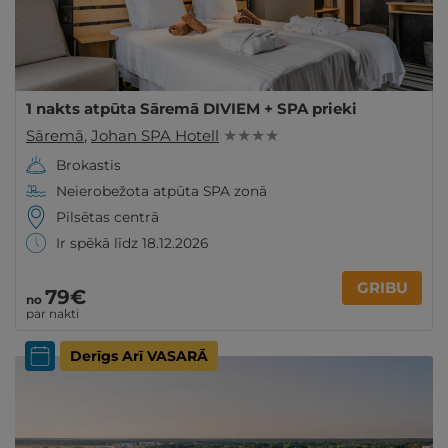
1 nakts atpūta Sāremā DIVIEM + SPA prieki
Sāremā
,
Johan SPA Hotell
★ ★ ★ ★
Brokastis
Neierobežota atpūta SPA zonā
Pilsētas centrā
Ir spēkā līdz 18.12.2026
GRIBU
79€
no
par nakti
Derīgs Arī VASARĀ