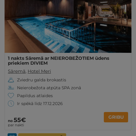
1 nakts Sāremā ar NEIEROBEŽOTIEM ūdens
priekiem DIVIEM
Sāremā
,
Hotel Meri
Zviedru galda brokastis
Neierobežota atpūta SPA zonā
Papildus atlaides
Ir spēkā līdz 17.12.2026
GRIBU
55€
no
par nakti