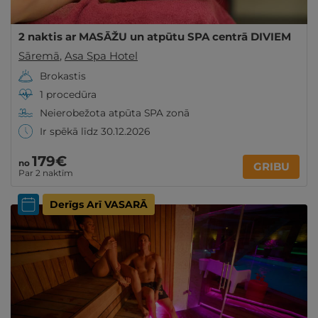
2 naktis ar MASĀŽU un atpūtu SPA centrā DIVIEM
Sāremā
,
Asa Spa Hotel
Brokastis
1 procedūra
Neierobežota atpūta SPA zonā
Ir spēkā līdz 30.12.2026
179€
no
GRIBU
Par 2 naktīm
Derīgs Arī VASARĀ