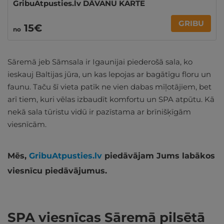
GribuAtpusties.lv DĀVANU KARTE
GRIBU
15€
no
Sāremā jeb Sāmsala ir Igaunijai piederošā sala, ko
ieskauj Baltijas jūra, un kas lepojas ar bagātīgu floru un
faunu. Taču šī vieta patīk ne vien dabas mīļotājiem, bet
arī tiem, kuri vēlas izbaudīt komfortu un SPA atpūtu. Kā
nekā sala tūristu vidū ir pazīstama ar brīnišķīgām
viesnīcām.
Mēs,
GribuAtpusties.lv
piedāvājam Jums labākos
viesnīcu piedāvājumus.
SPA viesnīcas Sāremā pilsētā