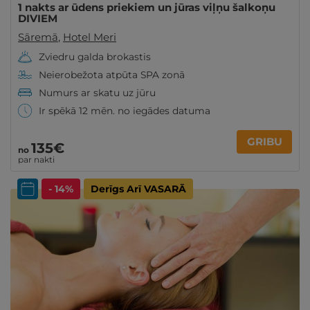
1 nakts ar ūdens priekiem un jūras viļņu šalkoņu
DIVIEM
Sāremā
,
Hotel Meri
Zviedru galda brokastis
Neierobežota atpūta SPA zonā
Numurs ar skatu uz jūru
Ir spēkā 12 mēn. no iegādes datuma
GRIBU
135€
no
par nakti
- 14%
Derīgs Arī VASARĀ