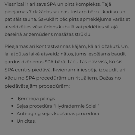
Viesnīcai ir arī savs SPA un pirts komplekss. Tajā
pieejamas 7 dažādas saunas, tostarp bērzu, kadiķu un
pat sāls sauna. Savukārt pēc pirts apmeklējuma varēsiet
atveldzēties vēsa ūdens kubulā vai peldēties siltajā
baseinā ar zemūdens masāžas strūklu.
Pieejamas arī kontrastvannas kājām, kā arī džakuzi. Un,
lai atpūtas laikā atsvaidzinātos, jums iespējams baudīt
gardus dzērienus SPA bārā.
Taču tas nav viss, ko šis
SPA centrs piedāvā. Ikvienam ir iespēja izbaudīt arī
kādu no SPA procedūrām un rituāliem. Dažas no
piedāvātajām procedūrām:
Ķermeņa pīlings
Sejas procedūra “Hydradermie Soleil”
Anti-aging sejas kopšanas procedūra
Un citas.