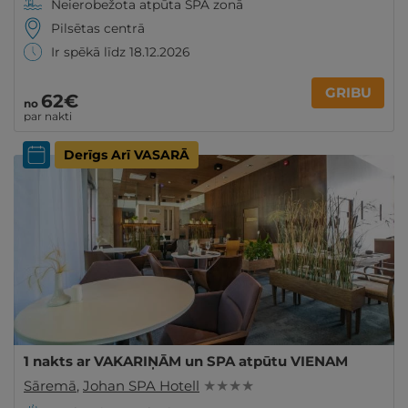
Neierobežota atpūta SPA zonā
Pilsētas centrā
Ir spēkā līdz 18.12.2026
GRIBU
62€
no
par nakti
Derīgs Arī VASARĀ
1 nakts ar VAKARIŅĀM un SPA atpūtu VIENAM
Sāremā
,
Johan SPA Hotell
★ ★ ★ ★