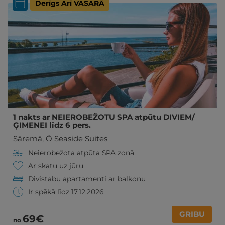
Derīgs Arī VASARĀ
1 nakts ar NEIEROBEŽOTU SPA atpūtu DIVIEM/
ĢIMENEI līdz 6 pers.
Sāremā
,
Ö Seaside Suites
Neierobežota atpūta SPA zonā
Ar skatu uz jūru
Divistabu apartamenti ar balkonu
Ir spēkā līdz 17.12.2026
GRIBU
69€
no