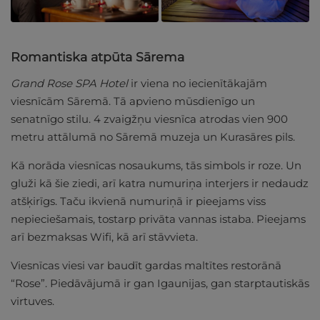
Romantiska atpūta Sārema
Grand Rose SPA Hotel
ir viena no iecienītākajām
viesnīcām Sāremā. Tā apvieno mūsdienīgo un
senatnīgo stilu. 4 zvaigžņu viesnīca atrodas vien 900
metru attālumā no Sāremā muzeja un Kurasāres pils.
Kā norāda viesnīcas nosaukums, tās simbols ir roze. Un
gluži kā šie ziedi, arī katra numuriņa interjers ir nedaudz
atšķirīgs. Taču ikvienā numuriņā ir pieejams viss
nepieciešamais, tostarp privāta vannas istaba. Pieejams
arī bezmaksas Wifi, kā arī stāvvieta.
Viesnīcas viesi var baudīt gardas maltītes restorānā
“Rose”. Piedāvājumā ir gan Igaunijas, gan starptautiskās
virtuves.