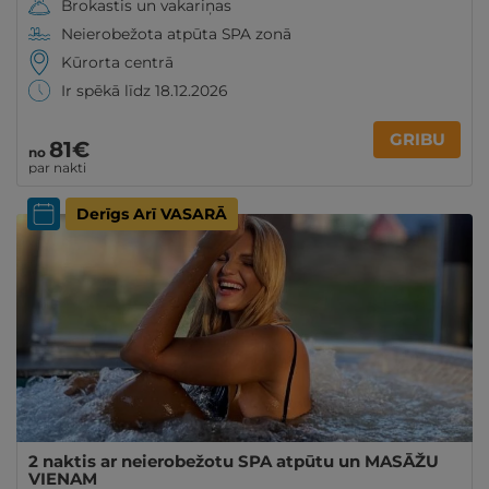
Brokastis un vakariņas
Neierobežota atpūta SPA zonā
Kūrorta centrā
Ir spēkā līdz 18.12.2026
GRIBU
81€
no
par nakti
Derīgs Arī VASARĀ
2 naktis ar neierobežotu SPA atpūtu un MASĀŽU
VIENAM