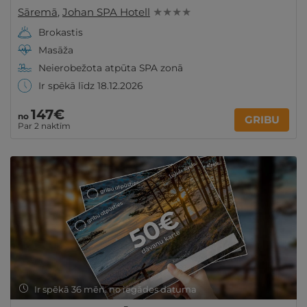
Sāremā
,
Johan SPA Hotell
★ ★ ★ ★
Brokastis
Masāža
Neierobežota atpūta SPA zonā
Ir spēkā līdz 18.12.2026
147€
no
GRIBU
Par 2 naktīm
Ir spēkā 36 mēn. no iegādes datuma