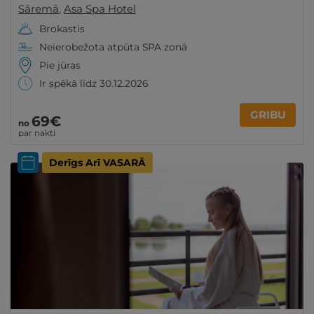
Sāremā
,
Asa Spa Hotel
Brokastis
Neierobežota atpūta SPA zonā
Pie jūras
Ir spēkā līdz 30.12.2026
GRIBU
69€
no
par nakti
Derīgs Arī VASARĀ