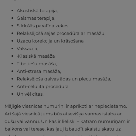
Akustiskā terapija,
Gaismas terapija,
Sildošās parafīna zeķes
Relaksējošā sejas procedūra ar masāžu,
Uzacu korekcija un krāsošana
Vaksācija,
·Klasiskā masāža
Tibetiešu masāša,
Anti-stresa masāža,
Relaksējoša galvas ādas un plecu masāža,
Anti-celulīta procedūra
Un vēl citas.
Mājīgie viesnīcas numuriņi ir aprīkoti ar nepieciešamo.
Arī šajā viesnīcā jums būs atsevišķa vannas istaba ar
dušu vai vannu. Un kas ir lieliski – katram numuriņam ir
balkons vai terase, kas ļauj izbaudīt skaistu skatu uz