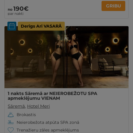
GRIBU
190€
no
par nakti
Derīgs Arī VASARĀ
1 nakts Sāremā ar NEIEROBEŽOTU SPA
apmeklējumu VIENAM
Sāremā
,
Hotel Meri
Brokastis
Neierobežota atpūta SPA zonā
Trenažieru zāles apmeklējums