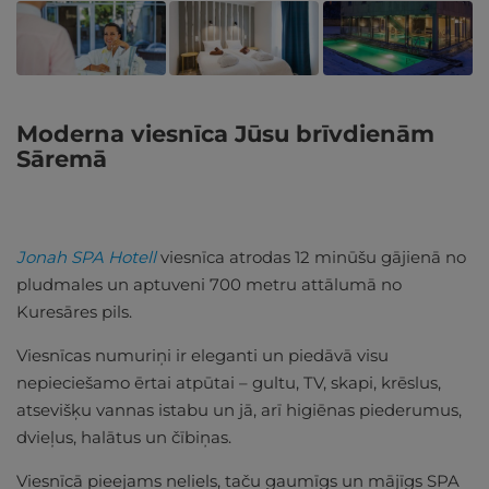
Moderna viesnīca Jūsu brīvdienām
Sāremā
Jonah SPA Hotell
viesnīca atrodas 12 minūšu gājienā no
pludmales un aptuveni 700 metru attālumā no
Kuresāres pils.
Viesnīcas numuriņi ir eleganti un piedāvā visu
nepieciešamo ērtai atpūtai – gultu, TV, skapi, krēslus,
atsevišķu vannas istabu un jā, arī higiēnas piederumus,
dvieļus, halātus un čībiņas.
Viesnīcā pieejams neliels, taču gaumīgs un mājīgs SPA