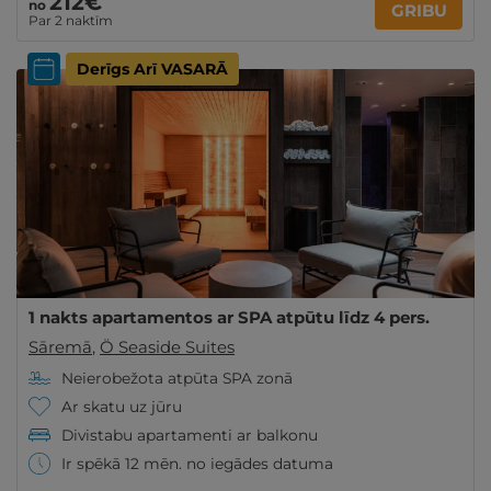
212€
no
GRIBU
Par 2 naktīm
Derīgs Arī VASARĀ
1 nakts apartamentos ar SPA atpūtu līdz 4 pers.
Sāremā
,
Ö Seaside Suites
Neierobežota atpūta SPA zonā
Ar skatu uz jūru
Divistabu apartamenti ar balkonu
Ir spēkā 12 mēn. no iegādes datuma