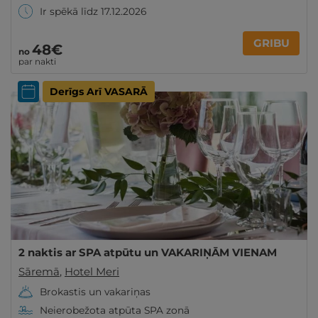
Ir spēkā līdz 17.12.2026
GRIBU
48€
no
par nakti
Derīgs Arī VASARĀ
2 naktis ar SPA atpūtu un VAKARIŅĀM VIENAM
Sāremā
,
Hotel Meri
Brokastis un vakariņas
Neierobežota atpūta SPA zonā