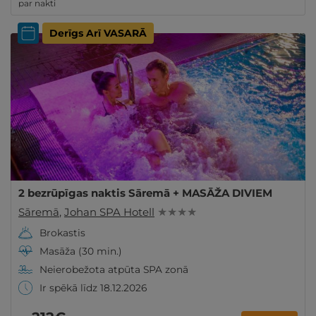
par nakti
Derīgs Arī VASARĀ
2 bezrūpīgas naktis Sāremā + MASĀŽA DIVIEM
Sāremā
,
Johan SPA Hotell
★ ★ ★ ★
Brokastis
Masāža (30 min.)
Neierobežota atpūta SPA zonā
Ir spēkā līdz 18.12.2026