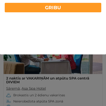
Labākie atpūtas piedāvājumi viesnīcās Sāremā ar
GRIBU
SPA. Labas cenas, vienkārša rezervēšana.
Lasīt vairāk
Iegādājieties ceļazīmi no GribuAtpusties.lv un
izbaudiet atpūtu!
Derīgs Arī VASARĀ
2 naktis ar VAKARIŅĀM un atpūtu SPA centrā
DIVIEM
Sāremā
,
Asa Spa Hotel
Brokastis un 2 ēdienu vakariņas
Neierobežota atpūta SPA zonā