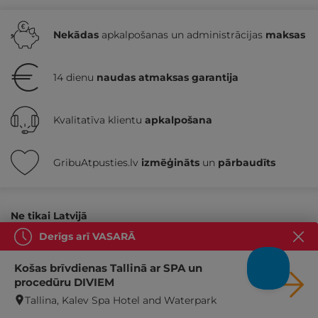
Nekādas
apkalpošanas un administrācijas
maksas
14 dienu
naudas atmaksas garantija
Kvalitatīva klientu
apkalpošana
GribuAtpusties.lv
izmēģināts
un
pārbaudīts
Ne tikai Latvijā
Derīgs arī VASARĀ
GribuAtpusties.lv
Košas brīvdienas Tallinā ar SPA un
Emoti.pl
procedūru DIVIEM
Tallina, Kalev Spa Hotel and Waterpark
NoriuNoriuNoriu.lt