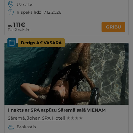
Uz salas
Ir spēkā līdz 17.12.2026
111€
no
GRIBU
Par 2 naktīm
Derīgs Arī VASARĀ
1 nakts ar SPA atpūtu Sāremā salā VIENAM
Sāremā
,
Johan SPA Hotell
★ ★ ★ ★
Brokastis