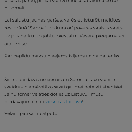
pilsētas parku, pili vai vien 5 minūšu attālumā esošo
pludmali.
Lai sajustu jaunas garšas, varēsiet ieturēt maltītes
restorānā “Sabba”, no kura arī paveras skaists skats
uz pils parku un jahtu piestātni. Vasarā pieejama arī
āra terase.
Par papildu maksu pieejams biljards un galda teniss.
Šīs ir tikai dažas no viesnīcām Sārēmā, taču viens ir
skaidrs – piemērotāko savai gaumei noteikti atradīsiet.
Ja nu tomēr vēlaties doties uz Lietuvu, mūsu
piedāvājumā ir arī
viesnīcas Lietuvā
!
Vēlam patīkamu atpūtu!