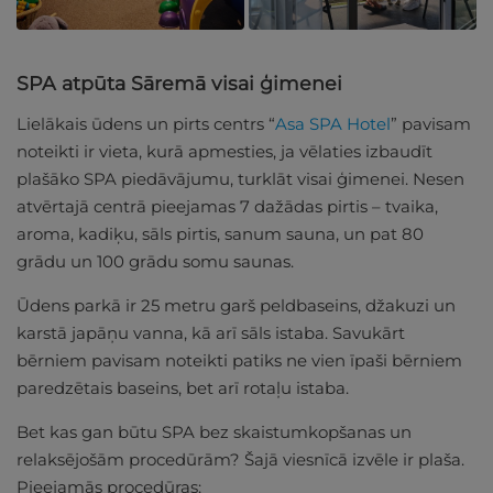
SPA atpūta Sāremā visai ģimenei
Lielākais ūdens un pirts centrs “
Asa SPA Hotel
” pavisam
noteikti ir vieta, kurā apmesties, ja vēlaties izbaudīt
plašāko SPA piedāvājumu, turklāt visai ģimenei. Nesen
atvērtajā centrā pieejamas 7 dažādas pirtis – tvaika,
aroma, kadiķu, sāls pirtis, sanum sauna, un pat 80
grādu un 100 grādu somu saunas.
Ūdens parkā ir 25 metru garš peldbaseins, džakuzi un
karstā japāņu vanna, kā arī sāls istaba. Savukārt
bērniem pavisam noteikti patiks ne vien īpaši bērniem
paredzētais baseins, bet arī rotaļu istaba.
Bet kas gan būtu SPA bez skaistumkopšanas un
relaksējošām procedūrām? Šajā viesnīcā izvēle ir plaša.
Pieejamās procedūras: