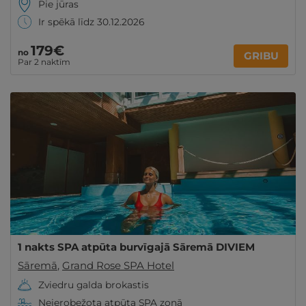
Pie jūras
Ir spēkā līdz 30.12.2026
179€
no
GRIBU
Par 2 naktīm
1 nakts SPA atpūta burvīgajā Sāremā DIVIEM
Sāremā
,
Grand Rose SPA Hotel
Zviedru galda brokastis
Neierobežota atpūta SPA zonā