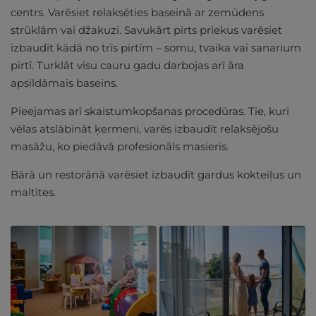
centrs. Varēsiet relaksēties baseinā ar zemūdens
strūklām vai džakuzi. Savukārt pirts priekus varēsiet
izbaudīt kādā no trīs pirtīm – somu, tvaika vai sanarium
pirtī. Turklāt visu cauru gadu darbojas arī āra
apsildāmais baseins.
Pieejamas arī skaistumkopšanas procedūras. Tie, kuri
vēlas atslābināt ķermeni, varēs izbaudīt relaksējošu
masāžu, ko piedāvā profesionāls masieris.
Bārā un restorānā varēsiet izbaudīt gardus kokteiļus un
maltītes.