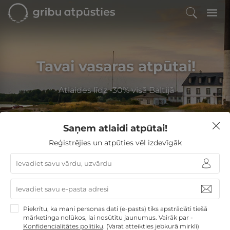
Tavai vasaras atpūtai!
Atlaides līdz -30% visā Baltijā
Saņem atlaidi atpūtai!
Filtrēt
Reģistrējies un atpūties vēl izdevīgāk
GribuAtpusties
»
Igaunija
»
Viesnīcas Sāremā
Viesnīcas Sāremā
Izvēlieties no
19
GribuAtpusties.lv atpūtas
Piekrītu, ka mani personas dati (e-pasts) tiks apstrādāti tiešā
mārketinga nolūkos, lai nosūtītu jaunumus. Vairāk par -
piedāvājumiem
Konfidencialitātes politiku
.
(Varat atteikties jebkurā mirklī)