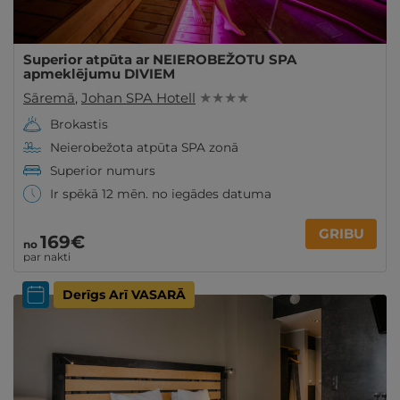
Superior atpūta ar NEIEROBEŽOTU SPA
apmeklējumu DIVIEM
Sāremā
,
Johan SPA Hotell
★ ★ ★ ★
Brokastis
Neierobežota atpūta SPA zonā
Superior numurs
Ir spēkā 12 mēn. no iegādes datuma
GRIBU
169€
no
par nakti
Derīgs Arī VASARĀ