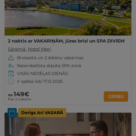
2 naktis ar VAKARIŅĀM, jūras brīzi un SPA DIVIEM
Sāremā
,
Hotel Meri
Brokastis un 2 ēdienu vakariņas
Neierobežota atpūta SPA zonā
VISĀS NEDĒĻAS DIENĀS
Ir spēkā līdz 17.12.2026
149€
no
GRIBU
Par 2 naktīm
Derīgs Arī VASARĀ