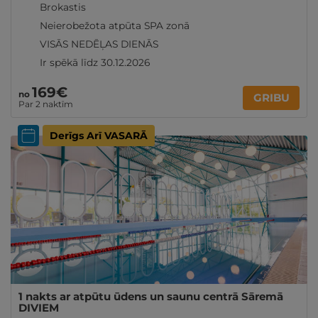
Brokastis
Neierobežota atpūta SPA zonā
VISĀS NEDĒĻAS DIENĀS
Ir spēkā līdz 30.12.2026
169€
no
GRIBU
Par 2 naktīm
Derīgs Arī VASARĀ
1 nakts ar atpūtu ūdens un saunu centrā Sāremā
DIVIEM