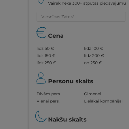
Vairāk nekā 300+ atpūtas piedāvājumu
Cena
līdz 50 €
līdz 100 €
līdz 150 €
līdz 200 €
līdz 250 €
no 250 €
Personu skaits
Divām pers.
Ģimenei
Vienai pers.
Lielākai kompānijai
Nakšu skaits