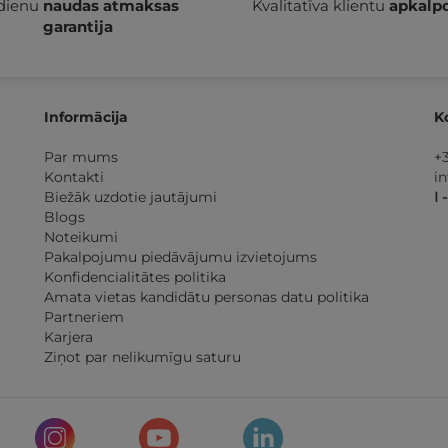
 dienu
naudas atmaksas
Kvalitatīva klientu
apkalp
garantija
Informācija
K
Par mums
+
Kontakti
i
Biežāk uzdotie jautājumi
I 
Blogs
Noteikumi
Pakalpojumu piedāvājumu izvietojums
Konfidencialitātes politika
Amata vietas kandidātu personas datu politika
Partneriem
Karjera
Ziņot par nelikumīgu saturu