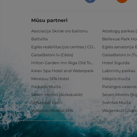
Mūsu partneri
Asociacija Skrisk oro balionu
Atostogų parkas (
Baltvilla
Bellevue Park Ho
Eglės reabilitacijos centras | CORE
Eglės sanatorija 
GaisaBaloni.lv (Cēsis)
GaisaBaloni.lv (
Hilton Garden Inn Riga Old Town
Hotel Sigulda
Kalev Spa Hotel and Waterpark
Labirintų parkas
Meresuu SPA Hotel
Mālpils muiža
Padures Muiža
Palangos vasaros
Seven Mirrors (Aizkraukle)
Seven Mirrors (Si
SPA Hotel Ezeri
Sventes Muiža
Vytautas Mineral SPA
Wagenküll Lossi