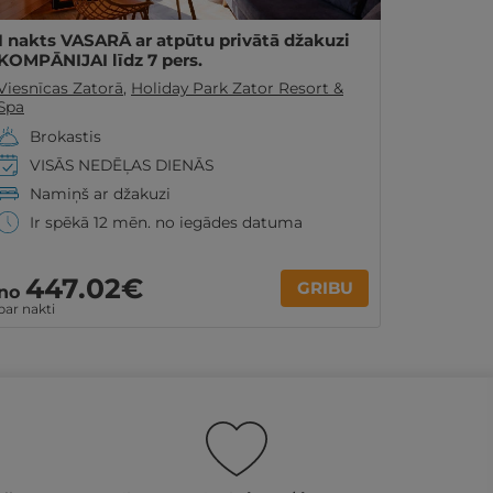
1 nakts VASARĀ ar atpūtu privātā džakuzi
KOMPĀNIJAI līdz 7 pers.
Viesnīcas Zatorā
,
Holiday Park Zator Resort &
Spa
Brokastis
VISĀS NEDĒĻAS DIENĀS
Namiņš ar džakuzi
Ir spēkā 12 mēn. no iegādes datuma
447
.02
€
GRIBU
no
par nakti