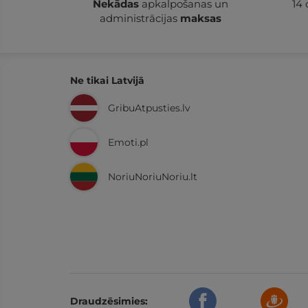
Nekādas
apkalpošanas un
14
administrācijas
maksas
Ne tikai Latvijā
GribuAtpusties.lv
Emoti.pl
NoriuNoriuNoriu.lt
Draudzēsimies: