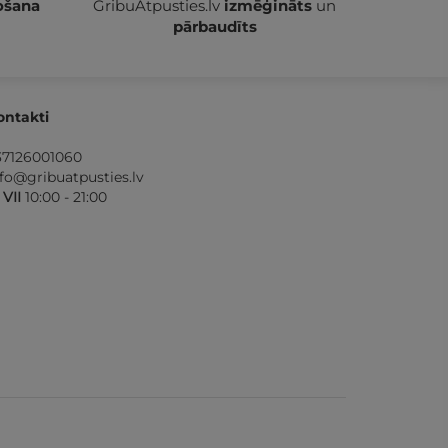
ošana
GribuAtpusties.lv
izmēģināts
un
pārbaudīts
ontakti
37126001060
nfo@gribuatpusties.lv
- VII
10:00 - 21:00