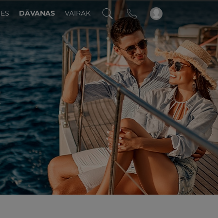
DES
DĀVANAS
VAIRĀK
!