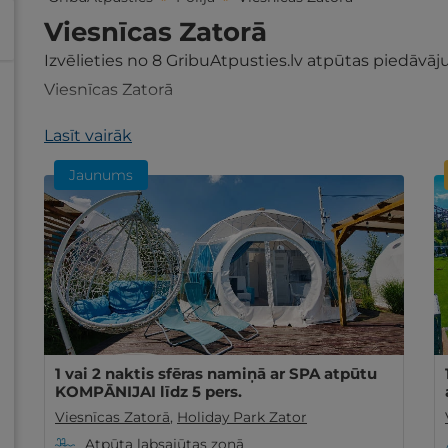
Viesnīcas Zatorā
Izvēlieties no
8
GribuAtpusties.lv atpūtas piedāvā
Viesnīcas Zatorā
Lasīt vairāk
Jaunums
1 vai 2 naktis sfēras namiņā ar SPA atpūtu
KOMPĀNIJAI līdz 5 pers.
Viesnīcas Zatorā
,
Holiday Park Zator
Atpūta labsajūtas zonā