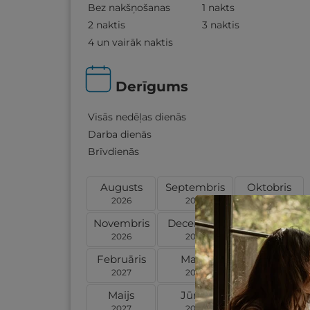
Bez nakšņošanas
1 nakts
2 naktis
3 naktis
4 un vairāk naktis
Derīgums
Visās nedēļas dienās
Darba dienās
Brīvdienās
Augusts
Septembris
Oktobris
2026
2026
2026
Novembris
Decembris
Janvāris
2026
2026
2027
Februāris
Marts
Aprīlis
2027
2027
2027
Maijs
Jūnijs
Jūlijs
2027
2027
2027