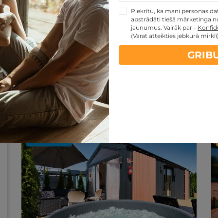
apmeklējumu DIVIEM
Piekrītu, ka mani personas dati
apstrādāti tiešā mārketinga no
Viesnīcas Zatorā
,
Holiday Park Zator Resort &
jaunumus. Vairāk par -
Konfide
Spa
(Varat atteikties jebkurā mirklī
Brokastis
GRIB
Atpūta labsajūtas zonā
VISĀS NEDĒĻAS DIENĀS
Ir spēkā 12 mēn. no iegādes datuma
164
.54
€
GRIBU
no
par nakti
Jaunums