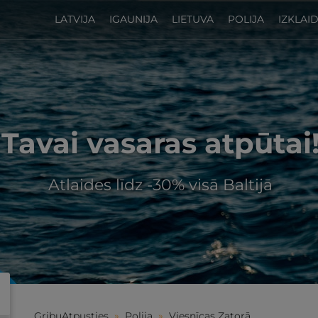
LATVIJA
IGAUNIJA
LIETUVA
POLIJA
IZKLAI
Tavai vasaras atpūtai
Atlaides līdz -30% visā Baltijā
GribuAtpusties
»
Polija
»
Viesnīcas Zatorā