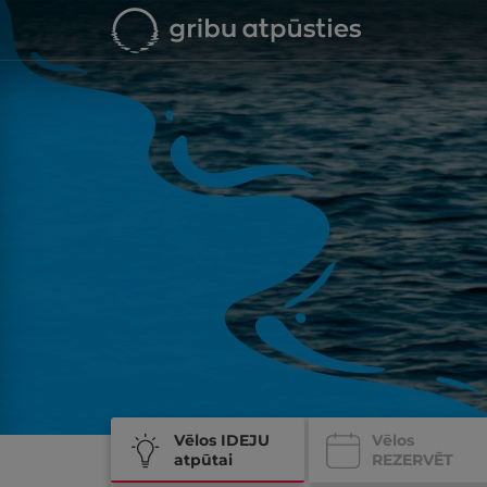
Vēlos IDEJU
Vēlos
atpūtai
REZERVĒT