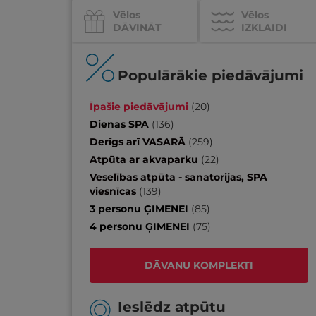
Vēlos
Vēlos
DĀVINĀT
IZKLAIDI
Populārākie piedāvājumi
Īpašie piedāvājumi
(
20
)
Dienas SPA
(
136
)
Derīgs arī VASARĀ
(
259
)
Atpūta ar akvaparku
(
22
)
Veselības atpūta - sanatorijas, SPA
viesnīcas
(
139
)
3 personu ĢIMENEI
(
85
)
4 personu ĢIMENEI
(
75
)
DĀVANU KOMPLEKTI
Ieslēdz atpūtu