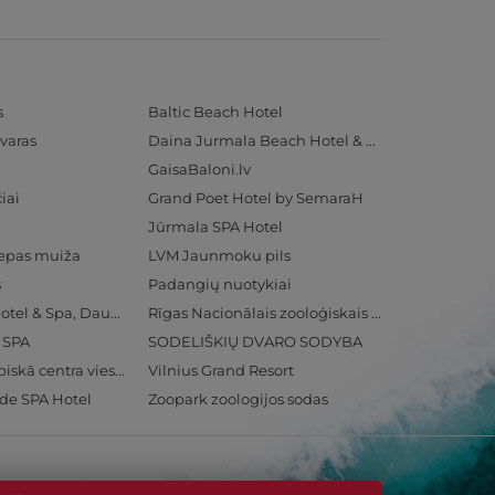
s
Baltic Beach Hotel
varas
Daina Jurmala Beach Hotel & SPA
GaisaBaloni.lv
iai
Grand Poet Hotel by SemaraH
Jūrmala SPA Hotel
iepas muiža
LVM Jaunmoku pils
s
Padangių nuotykiai
Radisson Blu Hotel & Spa, Daugava Riga
Rīgas Nacionālais zooloģiskais dārzs
& SPA
SODELIŠKIŲ DVARO SODYBA
Ventspils Olimpiskā centra viesnīca
Vilnius Grand Resort
ide SPA Hotel
Zoopark zoologijos sodas