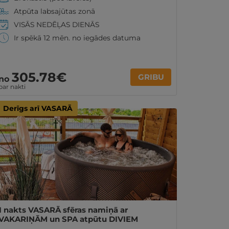
Atpūta labsajūtas zonā
VISĀS NEDĒĻAS DIENĀS
Ir spēkā 12 mēn. no iegādes datuma
305
.78
€
GRIBU
no
par nakti
Derīgs arī VASARĀ
1 nakts VASARĀ sfēras namiņā ar
VAKARIŅĀM un SPA atpūtu DIVIEM