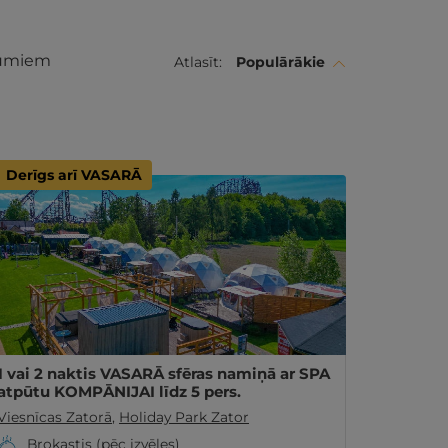
jumiem
Atlasīt:
Populārākie
Derīgs arī VASARĀ
1 vai 2 naktis VASARĀ sfēras namiņā ar SPA
atpūtu KOMPĀNIJAI līdz 5 pers.
Viesnīcas Zatorā
,
Holiday Park Zator
Brokastis (pēc izvēles)