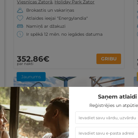
Viesnīcas Zatorā
,
Holiday Park Zator
Brokastis un vakariņas
Atlaides ieejai "Energylandia"
Namiņš ar džakuzi
Ir spēkā 12 mēn. no iegādes datuma
352
.86
€
GRIBU
par nakti
Jaunums
Saņem atlaidi 
Reģistrējies un atpūtie
1 nakts ekskluzīvā namiņā ar SPA zonas