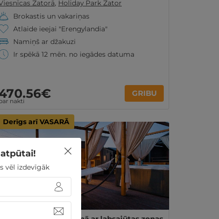
Viesnīcas Zatorā
,
Holiday Park Zator
Brokastis un vakariņas
Atlaide ieejai "Erengylandia"
Namiņš ar džakuzi
Ir spēkā 12 mēn. no iegādes datuma
470
.56
€
GRIBU
par nakti
Derīgs arī VASARĀ
atpūtai!
s vēl izdevīgāk
1 nakts VASARĀ namiņā ar labsajūtas zonas