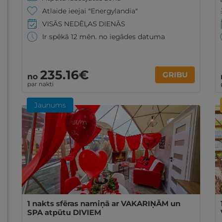
Atlaide ieejai "Energylandia"
VISĀS NEDĒĻAS DIENĀS
Ir spēkā 12 mēn. no iegādes datuma
235
.16
€
GRIBU
no
par nakti
Jaunums
1 nakts sfēras namiņā ar VAKARIŅĀM un
SPA atpūtu DIVIEM