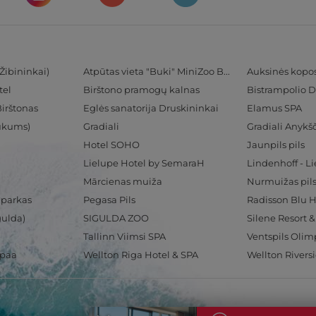
Žibininkai)
Atpūtas vieta "Buki" MiniZoo BUKS
Auksinės kopo
tel
Birštono pramogų kalnas
Bistrampolio D
Birštonas
Eglės sanatorija Druskininkai
Elamus SPA
Tukums)
Gradiali
Gradiali Anykšč
Hotel SOHO
Jaunpils pils
Lielupe Hotel by SemaraH
Lindenhoff - L
Mārcienas muiža
Nurmuižas pil
 parkas
Pegasa Pils
gulda)
SIGULDA ZOO
Silene Resort 
Tallinn Viimsi SPA
spaa
Wellton Riga Hotel & SPA
Wellton Rivers