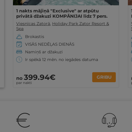
1 nakts mājiņā "Exclusive" ar atpūtu
privātā džakuzi KOMPĀNIJAI līdz 7 pers.
Viesnīcas Zatorā
,
Holiday Park Zator Resort &
Spa
Brokastis
VISĀS NEDĒĻAS DIENĀS
Namiņš ar džakuzi
Ir spēkā 12 mēn. no iegādes datuma
399
.94
€
GRIBU
no
par nakti