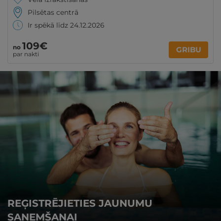
Pilsētas centrā
Ir spēkā līdz 24.12.2026
109€
no
GRIBU
par nakti
REĢISTRĒJIETIES JAUNUMU
SAŅEMŠANAI