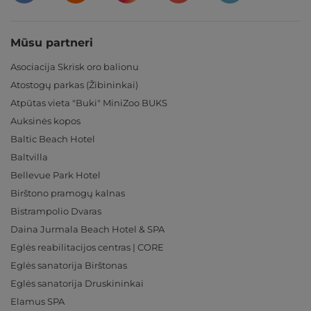
Mūsu partneri
Asociacija Skrisk oro balionu
Atostogų parkas (Žibininkai)
Atpūtas vieta "Buki" MiniZoo BUKS
Auksinės kopos
Baltic Beach Hotel
Baltvilla
Bellevue Park Hotel
Birštono pramogų kalnas
Bistrampolio Dvaras
Daina Jurmala Beach Hotel & SPA
Eglės reabilitacijos centras | CORE
Eglės sanatorija Birštonas
Eglės sanatorija Druskininkai
Elamus SPA