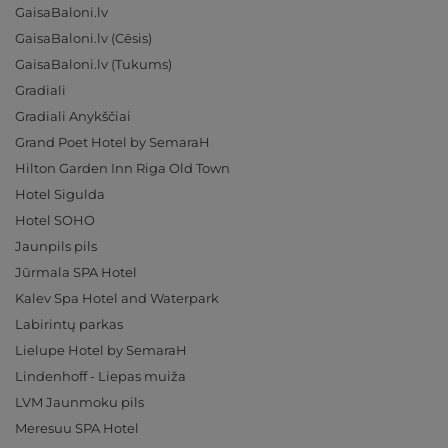
GaisaBaloni.lv
GaisaBaloni.lv (Cēsis)
GaisaBaloni.lv (Tukums)
Gradiali
Gradiali Anykščiai
Grand Poet Hotel by SemaraH
Hilton Garden Inn Riga Old Town
Hotel Sigulda
Hotel SOHO
Jaunpils pils
Jūrmala SPA Hotel
Kalev Spa Hotel and Waterpark
Labirintų parkas
Lielupe Hotel by SemaraH
Lindenhoff - Liepas muiža
LVM Jaunmoku pils
Meresuu SPA Hotel