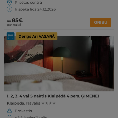
Pilsētas centrā
Ir spēkā līdz 24.12.2026
85€
no
GRIBU
par nakti
Derīgs Arī VASARĀ
1, 2, 3, 4 vai 5 naktis Klaipēdā 4 pers. ĢIMENEI
Klaipēda
,
Navalis
★ ★ ★ ★
Brokastis
Vēlā izrakstīšanās