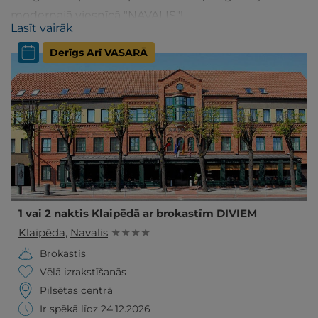
modernajā viesnīcā "NAVALIS"!
Lasīt vairāk
Derīgs Arī VASARĀ
1 vai 2 naktis Klaipēdā ar brokastīm DIVIEM
Klaipēda
,
Navalis
★ ★ ★ ★
Brokastis
Vēlā izrakstīšanās
Pilsētas centrā
Ir spēkā līdz 24.12.2026