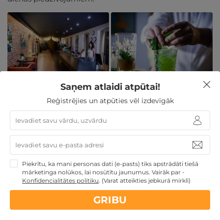
Saņem atlaidi atpūtai!
Reģistrējies un atpūties vēl izdevīgāk
Klaipēdas burvība tepat aiz
loga
Pati viesnīcas atrašanās vieta ir milzīga priekšrocība –
Piekrītu, ka mani personas dati (e-pasts) tiks apstrādāti tiešā
mārketinga nolūkos, lai nosūtītu jaunumus. Vairāk par -
"Navalis" atrodas pašā pilsētas sirdī, kur viss ir ērti
Konfidencialitātes politiku
.
(Varat atteikties jebkurā mirklī)
sasniedzams. Pastaigas attālumā atradīsiet gan
muzejus, gan populāras ēstuves, kur var iepazīt vietējo
GRIBU
virtuvi.