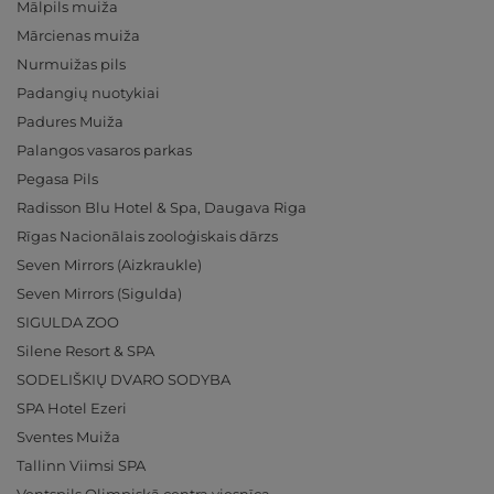
Mālpils muiža
Mārcienas muiža
Nurmuižas pils
Padangių nuotykiai
Padures Muiža
Palangos vasaros parkas
Pegasa Pils
Radisson Blu Hotel & Spa, Daugava Riga
Rīgas Nacionālais zooloģiskais dārzs
Seven Mirrors (Aizkraukle)
Seven Mirrors (Sigulda)
SIGULDA ZOO
Silene Resort & SPA
SODELIŠKIŲ DVARO SODYBA
SPA Hotel Ezeri
Sventes Muiža
Tallinn Viimsi SPA
Ventspils Olimpiskā centra viesnīca