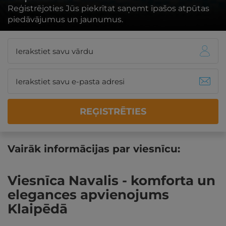
Reģistrējoties Jūs piekrītat saņemt īpašos atpūtas
piedāvājumus un jaunumus.
REĢISTRĒTIES
Vairāk informācijas par viesnīcu:
Viesnīca Navalis - komforta un
elegances apvienojums
Klaipēdā