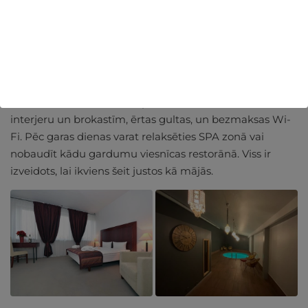
Pludmale? Arī tā nav tālu – ideāls plāns saulainai dienai.
Komforta un ērtību oāze Navalis viesnīcā
Lai uzturēšanās būtu maksimāli patīkama, viesnīca
"Navalis" piedāvā numuriņus ar mājīgu, bet modernu
interjeru un brokastīm, ērtas gultas, un bezmaksas Wi-
Fi. Pēc garas dienas varat relaksēties SPA zonā vai
nobaudīt kādu gardumu viesnīcas restorānā. Viss ir
izveidots, lai ikviens šeit justos kā mājās.