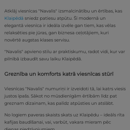
Atklāj viesnīcas "Navalis" izsmalcinātību un ērtības, kas
Klaipēdā
sniedz patiesu atpūtu. Šī modernā un
elegantā viesnīca ir ideāla izvēle gan tiem, kas vēlas
relaksēties pie jūras, gan biznesa ceļotājiem, kuri
novērtē augstas klases servisu.
"Navalis" apvieno stilu ar praktiskumu, radot vidi, kur var
pilnībā izbaudīt savu laiku Klaipēdā.
Greznība un komforts katrā viesnīcas stūrī
Viesnīcas "Navalis" numuriņi ir izveidoti tā, lai katrs viesis
justos īpašs. Sākot no mūsdienīgām ērtībām līdz pat
greznam dizainam, kas palīdz atpūsties un atslābt.
No logiem paveras skaists skats uz Klaipēdu – ideāls rīta
kafijas baudīšanai, vai, varbūt, vakara mieram pēc
dienas piedzīvojumiem.