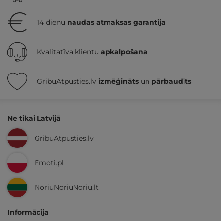
14 dienu
naudas atmaksas garantija
Kvalitatīva klientu
apkalpošana
GribuAtpusties.lv
izmēģināts
un
pārbaudīts
Ne tikai Latvijā
GribuAtpusties.lv
Emoti.pl
NoriuNoriuNoriu.lt
Informācija