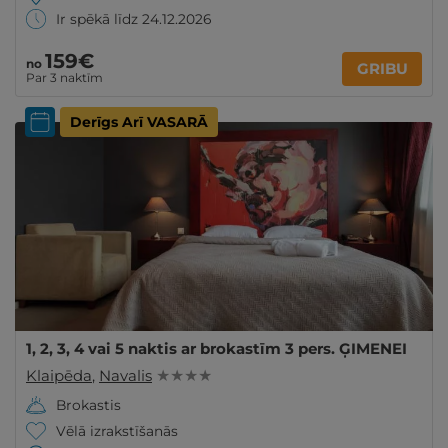
Ir spēkā līdz 24.12.2026
159€
no
GRIBU
Par 3 naktīm
Derīgs Arī VASARĀ
1, 2, 3, 4 vai 5 naktis ar brokastīm 3 pers. ĢIMENEI
Klaipēda
,
Navalis
★ ★ ★ ★
Brokastis
Vēlā izrakstīšanās