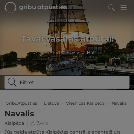
Tavai vasaras atpūtai!
Atlaides līdz -30% visā Baltijā
Filtrēt
GribuAtpusties
»
Lietuva
»
Viesnīcas Klaipēdā
»
Navalis
Navalis
Klaipēda
7,4
/10
Jūs gaida atpūta Klaipēdas centrā, elegantajā un