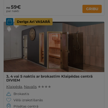
59€
no
GRIBU
par nakti
Derīgs Arī VASARĀ
3, 4 vai 5 naktis ar brokastīm Klaipēdas centrā
DIVIEM
Klaipēda
,
Navalis
★ ★ ★ ★
Brokastis
Vēlā izrakstīšanās
Pilsētas centrā