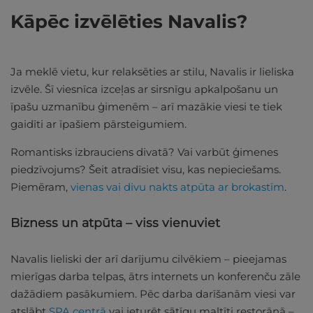
Kāpēc izvēlēties Navalis?
Ja meklē vietu, kur relaksēties ar stilu, Navalis ir lieliska
izvēle. Šī viesnīca izceļas ar sirsnīgu apkalpošanu un
īpašu uzmanību ģimenēm – arī mazākie viesi te tiek
gaidīti ar īpašiem pārsteigumiem.
Romantisks izbrauciens divatā? Vai varbūt ģimenes
piedzīvojums? Šeit atradīsiet visu, kas nepieciešams.
Piemēram,
vienas vai divu nakts atpūta ar brokastīm
.
Bizness un atpūta – viss vienuviet
Navalis lieliski der arī darījumu cilvēkiem – pieejamas
mierīgas darba telpas, ātrs internets un konferenču zāle
dažādiem pasākumiem. Pēc darba darīšanām viesi var
atslābt
SPA centrā
vai ieturēt sātīgu maltīti restorānā –