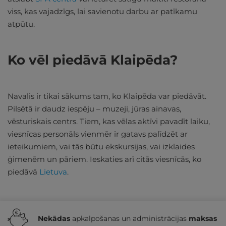
viss, kas vajadzīgs, lai savienotu darbu ar patīkamu
atpūtu.
Ko vēl piedāvā Klaipēda?
Navalis ir tikai sākums tam, ko Klaipēda var piedāvāt.
Pilsētā ir daudz iespēju – muzeji, jūras ainavas,
vēsturiskais centrs. Tiem, kas vēlas aktīvi pavadīt laiku,
viesnīcas personāls vienmēr ir gatavs palīdzēt ar
ieteikumiem, vai tās būtu ekskursijas, vai izklaides
ģimenēm un pāriem. Ieskaties arī citās viesnīcās, ko
piedāvā
Lietuva
.
Nekādas
apkalpošanas un administrācijas
maksas