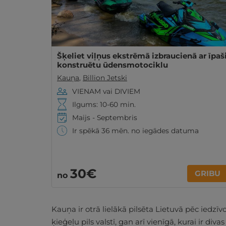
Šķeliet viļņus ekstrēmā izbraucienā ar īpaš
konstruētu ūdensmotociklu
Kauņa
,
Billion Jetski
VIENAM vai DIVIEM
Ilgums: 10-60 min.
Maijs - Septembris
Ir spēkā 36 mēn. no iegādes datuma
30€
GRIBU
no
Kauņa ir otrā lielākā pilsēta Lietuvā pēc iedzī
ķieģeļu pils valstī, gan arī vienīgā, kurai ir div