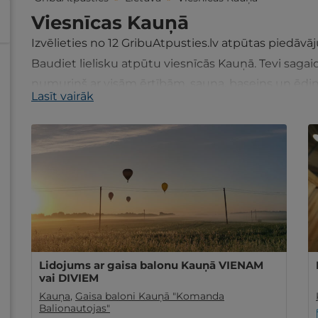
Viesnīcas Kauņā
Izvēlieties no
12
GribuAtpusties.lv atpūtas piedāv
Baudiet lielisku atpūtu viesnīcās Kauņā. Tevi sag
numuriņš ar visām ērtībām, sauna, baseins un ēdin
Lasīt vairāk
izdevīgos piedāvājumus šeit!
Lidojums ar gaisa balonu Kauņā VIENAM
vai DIVIEM
Kauņa
,
Gaisa baloni Kauņā "Komanda
Balionautojas"