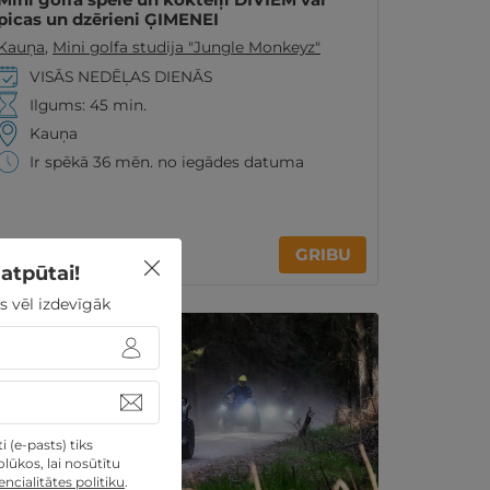
picas un dzērieni ĢIMENEI
Kauņa
,
Mini golfa studija "Jungle Monkeyz"
VISĀS NEDĒĻAS DIENĀS
Ilgums: 45 min.
Kauņa
Ir spēkā 36 mēn. no iegādes datuma
39€
GRIBU
no
atpūtai!
s vēl izdevīgāk
 (e-pasts) tiks
lūkos, lai nosūtītu
ncialitātes politiku
.