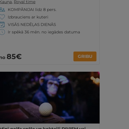
Kauņa
,
Royal time
KOMPĀNIJAI līdz 8 pers.
Izbrauciens ar kuteri
VISĀS NEDĒĻAS DIENĀS
Ir spēkā 36 mēn. no iegādes datuma
85€
GRIBU
no
Mini golfa spēle un kokteiļi DIVIEM vai