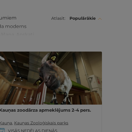
ājumiem
Atlasīt:
Populārākie
aida moderns
āšana. Apskati
Kauņas zoodārza apmeklējums 2-4 pers.
Kauņa
,
Kauņas Zooloģiskais parks
VISĀS NEDĒĻAS DIENĀS