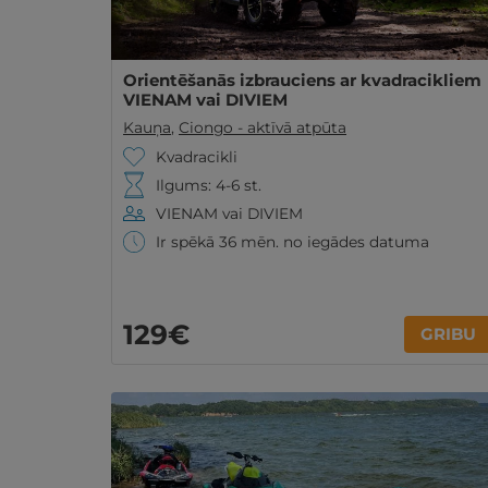
Orientēšanās izbrauciens ar kvadracikliem
VIENAM vai DIVIEM
Kauņa
,
Ciongo - aktīvā atpūta
Kvadracikli
Ilgums: 4-6 st.
VIENAM vai DIVIEM
Ir spēkā 36 mēn. no iegādes datuma
129€
GRIBU