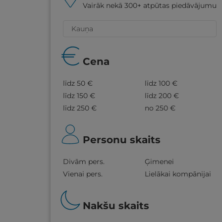
Vairāk nekā 300+ atpūtas piedāvājumu
Cena
līdz 50 €
līdz 100 €
līdz 150 €
līdz 200 €
līdz 250 €
no 250 €
Personu skaits
Divām pers.
Ģimenei
Vienai pers.
Lielākai kompānijai
Nakšu skaits