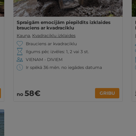
Spraigām emocijām piepildīts izklaides
brauciens ar kvadraciklu
Kauņa
,
Kvadraciklu izklaides
Brauciens ar kvadraciklu
Ilgums pēc izvēles: 1, 2 vai 3 st.
VIENAM - DIVIEM
Ir spēkā 36 mēn. no iegādes datuma
58€
GRIBU
no