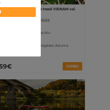
)
Kvadraciklu tūre meža trasē VIENAM vai
U
DIVIEM
Kauņa
,
Ciongo - aktīvā atpūta
Ilgums: 1 st.
Izbrauciens ar kvadraciklu
Kauņa
Ir spēkā 36 mēn. no iegādes datuma
59€
GRIBU