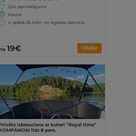
Zoo apmeklējums
Kauņa
Ir spēkā 36 mēn. no iegādes datuma
19€
GRIBU
no
Privāts izbrauciens ar kuteri "Royal time"
KOMPĀNIJAI līdz 8 pers.