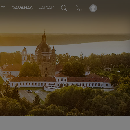
DES
DĀVANAS
VAIRĀK
!