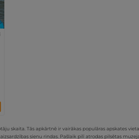
i
votāju skaita. Tās apkārtnē ir vairākas populāras apskates vie
as aizsardzības sienu rindas. Pašlaik pilī atrodas pilsētas muze