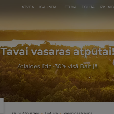
LATVIJA
IGAUNIJA
LIETUVA
POLIJA
IZKLAI
Tavai vasaras atpūtai
Atlaides līdz -30% visā Baltijā
GribuAtpusties
»
Lietuva
»
Viesnīcas Kauņā