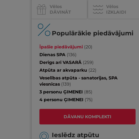
Vēlos
Vēlos
DĀVINĀT
IZKLAIDI
Populārākie piedāvājumi
Īpašie piedāvājumi
(
20
)
Dienas SPA
(
136
)
Derīgs arī VASARĀ
(
259
)
Atpūta ar akvaparku
(
22
)
Veselības atpūta - sanatorijas, SPA
viesnīcas
(
139
)
3 personu ĢIMENEI
(
85
)
4 personu ĢIMENEI
(
75
)
DĀVANU KOMPLEKTI
Ieslēdz atpūtu