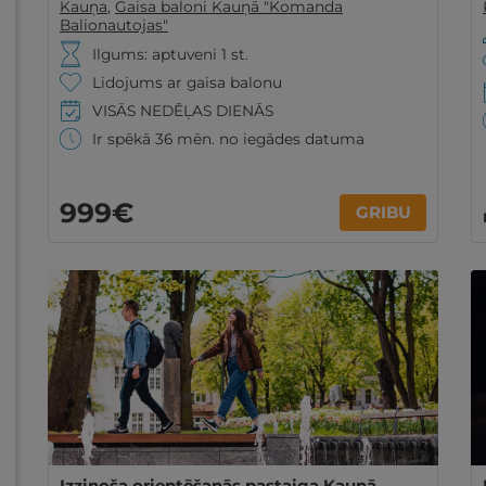
Kauņa
,
Gaisa baloni Kauņā "Komanda
Balionautojas"
Ilgums: aptuveni 1 st.
Lidojums ar gaisa balonu
VISĀS NEDĒĻAS DIENĀS
Ir spēkā 36 mēn. no iegādes datuma
999€
GRIBU
Izzinoša orientēšanās pastaiga Kauņā