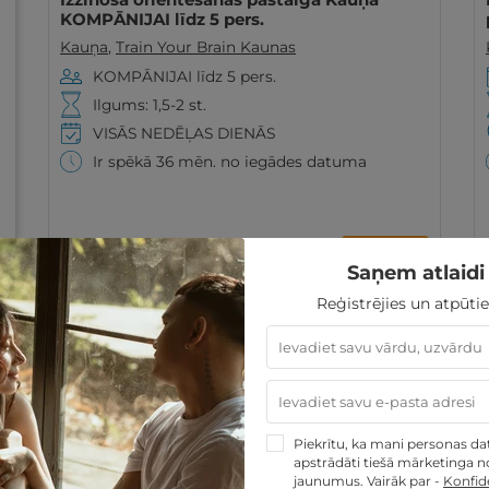
KOMPĀNIJAI līdz 5 pers.
Kauņa
,
Train Your Brain Kaunas
KOMPĀNIJAI līdz 5 pers.
Ilgums: 1,5-2 st.
VISĀS NEDĒĻAS DIENĀS
Ir spēkā 36 mēn. no iegādes datuma
50€
GRIBU
Saņem atlaidi 
Reģistrējies un atpūtie
Piekrītu, ka mani personas dati
apstrādāti tiešā mārketinga no
jaunumus. Vairāk par -
Konfide