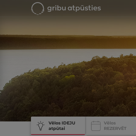
Vēlos IDEJU
Vēlos
atpūtai
REZERVĒT