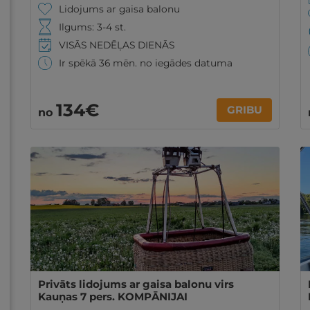
Lidojums ar gaisa balonu
Ilgums: 3-4 st.
VISĀS NEDĒĻAS DIENĀS
Ir spēkā 36 mēn. no iegādes datuma
134€
GRIBU
no
Privāts lidojums ar gaisa balonu virs
Kauņas 7 pers. KOMPĀNIJAI