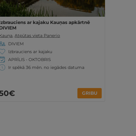
Izbrauciens ar kajaku Kauņas apkārtnē
DIVIEM
Kauņa
,
Atpūtas vieta Panerio
DIVIEM
Izbrauciens ar kajaku
APRĪLIS - OKTOBRIS
Ir spēkā 36 mēn. no iegādes datuma
50€
GRIBU