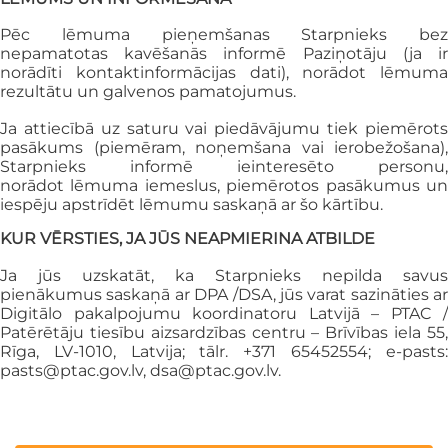
Pēc lēmuma pieņemšanas Starpnieks bez
nepamatotas kavēšanās informē
Paziņotāju (ja i
norādīti kontaktinformācijas dati), norādot lēmuma
rezultātu un
galvenos pamatojumus.
Ja attiecībā uz saturu vai piedāvājumu tiek piemērots
pasākums (piemēram,
noņemšana vai ierobežošana),
Starpnieks informē ieinteresēto personu,
norādot
lēmuma iemeslus, piemērotos pasākumus u
iespēju apstrīdēt lēmumu saskaņā ar
šo kārtību.
KUR VĒRSTIES, JA JŪS NEAPMIERINA ATBILDE
Ja jūs uzskatāt, ka Starpnieks nepilda savus
pienākumus saskaņā ar DPA /DSA, jūs
varat sazināties ar
Digitālo pakalpojumu koordinatoru Latvijā – PTAC /
Patērētāju
tiesību aizsardzības centru – Brīvības iela 55
Rīga, LV-1010, Latvija; tālr. +371
65452554; e-pasts
pasts@ptac.gov.lv
,
dsa@ptac.gov.lv
.