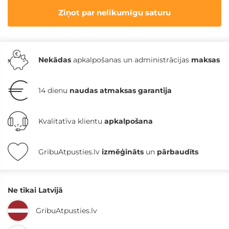
Ziņot par nelikumīgu saturu
Nekādas
apkalpošanas un administrācijas
maksas
14 dienu
naudas atmaksas garantija
Kvalitatīva klientu
apkalpošana
GribuAtpusties.lv
izmēģināts
un
pārbaudīts
Ne tikai Latvijā
GribuAtpusties.lv