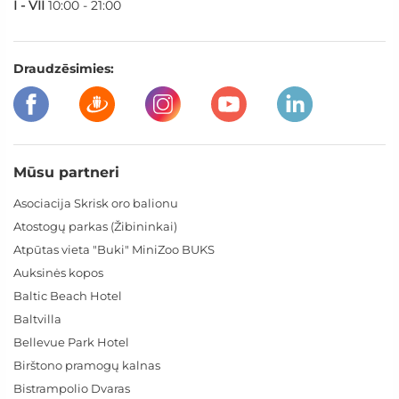
I - VII
10:00 - 21:00
Draudzēsimies:
Mūsu partneri
Asociacija Skrisk oro balionu
Atostogų parkas (Žibininkai)
Atpūtas vieta "Buki" MiniZoo BUKS
Auksinės kopos
Baltic Beach Hotel
Baltvilla
Bellevue Park Hotel
Birštono pramogų kalnas
Bistrampolio Dvaras