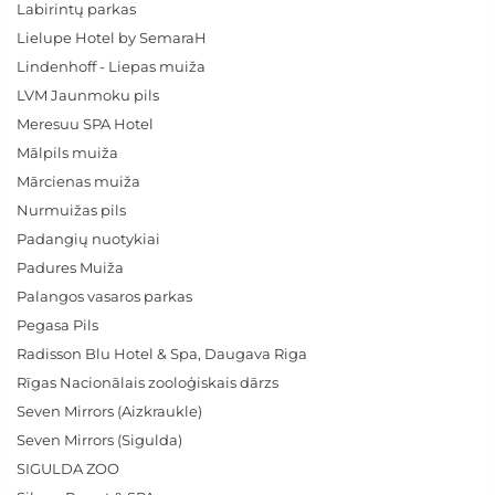
Labirintų parkas
Lielupe Hotel by SemaraH
Lindenhoff - Liepas muiža
LVM Jaunmoku pils
Meresuu SPA Hotel
Mālpils muiža
Mārcienas muiža
Nurmuižas pils
Padangių nuotykiai
Padures Muiža
Palangos vasaros parkas
Pegasa Pils
Radisson Blu Hotel & Spa, Daugava Riga
Rīgas Nacionālais zooloģiskais dārzs
Seven Mirrors (Aizkraukle)
Seven Mirrors (Sigulda)
SIGULDA ZOO