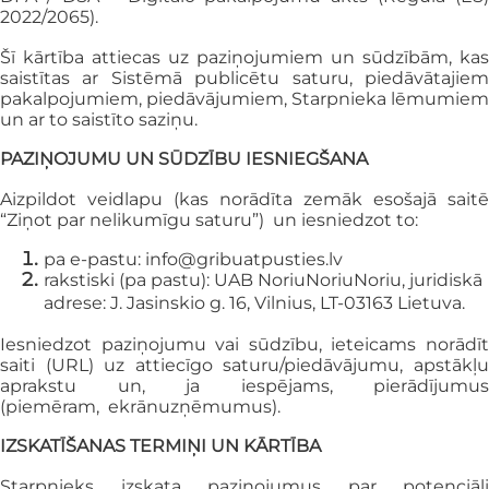
2022/2065).
Šī kārtība attiecas uz paziņojumiem un sūdzībām, kas
saistītas ar Sistēmā publicētu
saturu, piedāvātajie
pakalpojumiem, piedāvājumiem, Starpnieka lēmumiem
un ar
to saistīto saziņu.
PAZIŅOJUMU UN SŪDZĪBU IESNIEGŠANA
Aizpildot veidlapu (kas norādīta zemāk esošajā saitē
“Ziņot par nelikumīgu saturu”)
un iesniedzot to:
pa e-pastu:
info@gribuatpusties.lv
rakstiski (pa pastu): UAB NoriuNoriuNoriu, juridiskā
adrese: J. Jasinskio g. 16, Vilnius, LT-03163 Lietuva.
Iesniedzot paziņojumu vai sūdzību, ieteicams norādīt
saiti (URL) uz attiecīgo
saturu/piedāvājumu, apstākļ
aprakstu un, ja iespējams, pierādījumus
(piemēram,
ekrānuzņēmumus).
IZSKATĪŠANAS TERMIŅI UN KĀRTĪBA
Starpnieks izskata paziņojumus par potenciāli