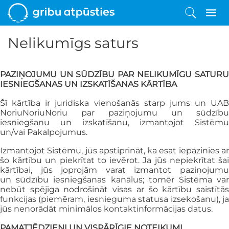
Nelikumīgs saturs
PAZIŅOJUMU UN SŪDZĪBU PAR NELIKUMĪGU SATURU
IESNIEGŠANAS UN
IZSKATĪŠANAS KĀRTĪBA
Šī kārtība ir juridiska vienošanās starp jums un UAB
NoriuNoriuNoriu par
paziņojumu un sūdzību
iesniegšanu un izskatīšanu, izmantojot Sistēmu
un/vai
Pakalpojumus.
Izmantojot Sistēmu, jūs apstiprināt, ka esat iepazinies ar
šo kārtību un piekrītat to
ievērot. Ja jūs nepiekrītat ša
kārtībai, jūs joprojām varat izmantot paziņojumu
un
sūdzību iesniegšanas kanālus; tomēr Sistēma va
nebūt spējīga nodrošināt visas ar
šo kārtību saistītā
funkcijas (piemēram, iesnieguma statusa izsekošanu), ja
jūs
nenorādāt minimālos kontaktinformācijas datus.
PAMATJĒDZIENI UN VISPĀRĪGIE NOTEIKUMI