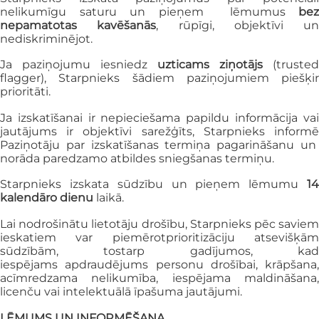
nelikumīgu saturu un pieņem
lēmumus
bez
nepamatotas kavēšanās
, rūpīgi, objektīvi un
nediskriminējot.
Ja paziņojumu iesniedz
uzticams ziņotājs
(trusted
flagger), Starpnieks šādiem
paziņojumiem piešķir
prioritāti.
Ja izskatīšanai ir nepieciešama papildu informācija vai
jautājums ir objektīvi
sarežģīts, Starpnieks inform
Paziņotāju par izskatīšanas termiņa pagarināšanu un
norāda paredzamo atbildes sniegšanas termiņu.
Starpnieks izskata sūdzību un pieņem lēmumu
14
kalendāro dienu
laikā.
Lai nodrošinātu lietotāju drošību, Starpnieks pēc saviem
ieskatiem var piemērot
prioritizāciju atsevišķā
sūdzībām, tostarp gadījumos, kad
iespējams
apdraudējums personu drošībai, krāpšana,
acīmredzama nelikumība, iespējama
maldināšana,
licenču vai intelektuālā īpašuma jautājumi.
LĒMUMS UN INFORMĒŠANA