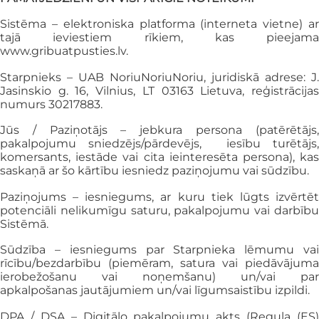
Sistēma – elektroniska platforma (interneta vietne) ar
tajā ieviestiem rīkiem, kas
pieejama
www.gribuatpusties.lv.
Starpnieks – UAB NoriuNoriuNoriu, juridiskā adrese: J.
Jasinskio g. 16, Vilnius, LT
03163 Lietuva, reģistrācija
numurs 30217883.
Jūs / Paziņotājs – jebkura persona (patērētājs,
pakalpojumu sniedzējs/pārdevējs,
iesību turētājs,
komersants, iestāde vai cita ieinteresēta persona), kas
saskaņā ar
šo kārtību iesniedz paziņojumu vai sūdzību.
Paziņojums – iesniegums, ar kuru tiek lūgts izvērtēt
potenciāli nelikumīgu saturu,
pakalpojumu vai darbīb
Sistēmā.
Sūdzība – iesniegums par Starpnieka lēmumu vai
rīcību/bezdarbību (piemēram,
satura vai piedāvājuma
ierobežošanu vai noņemšanu) un/vai par
apkalpošanas
jautājumiem un/vai līgumsaistību izpildi.
DPA / DSA – Digitālo pakalpojumu akts (Regula (ES)