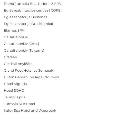
Daina Jurmala Beach Hotel & SPA
Eglės reabilitacijos centras | CORE
Eglės sanatorija Birštonas
Eglės sanatorija Druskininkai
Elamus SPA
GaisaBaloni.lv
GaisaBaloni.lv (Cēsis)
GaisaBaloni.lv (Tukums)
Gradiali
Gradiali Anykščiai
Grand Poet Hotel by SemaraH
Hilton Garden Inn Riga Old Town
Hotel Sigulda
Hotel SOHO
Jaunpils pils
Jūrmala SPA Hotel
Kalev Spa Hotel and Waterpark