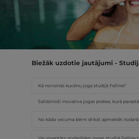
Biežāk uzdotie jautājumi - Studi
Kā norisinās kucēnu joga studijā Felline?
Salīdzinoši inovatīva jogas prakse, kurā parast
No kāda vecuma bērni drīkst apmeklēt nodarbīb
Vai inventārs nodarībām jogas studijā Felline t