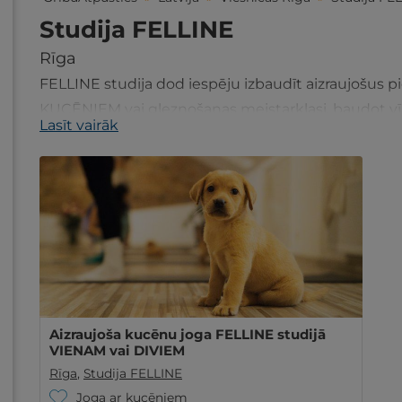
Studija FELLINE
Rīga
FELLINE studija dod iespēju izbaudīt aizraujošus p
KUCĒNIEM vai gleznošanas meistarklasi, baudot vī
Lasīt vairāk
Aizraujoša kucēnu joga FELLINE studijā
VIENAM vai DIVIEM
Rīga
,
Studija FELLINE
Joga ar kucēniem