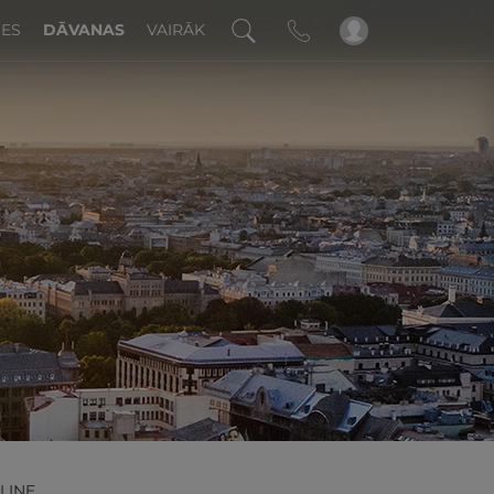
DES
DĀVANAS
VAIRĀK
!
LLINE