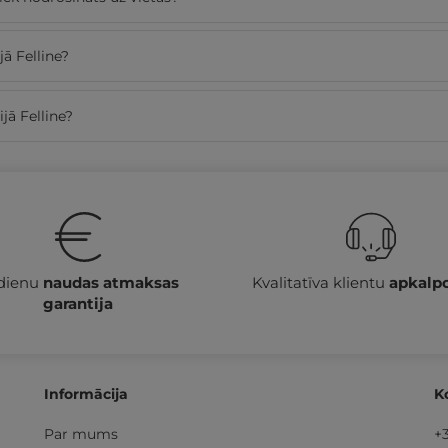
jā Felline?
jā Felline?
 dienu
naudas atmaksas
Kvalitatīva klientu
apkalp
garantija
Informācija
K
Par mums
+