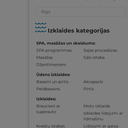
Izklaides kategorijas
SPA, masāžas un skaistums
:
SPA programmas
Sejas procedūras
Masāžas
Sāls istaba
Džentlmeņiem
Ūdens izklaides
:
Baseini un pirtis
Akvaparki
Peldbaseins
Pirtis
Izklaides
:
Braucieni ar
Moto izklaide
superauto
Izklaides lidojumi ar
lidmašīnu
Kvestu istabas
Lidojumi ar gaisa