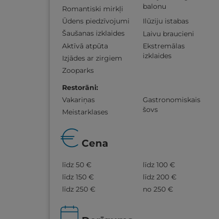
balonu
Romantiski mirkļi
Ūdens piedzīvojumi
Ilūziju istabas
Šaušanas izklaides
Laivu braucieni
Aktīvā atpūta
Ekstremālas
izklaides
Izjādes ar zirgiem
Zooparks
Restorāni
:
Vakariņas
Gastronomiskais
šovs
Meistarklases
Cena
līdz 50 €
līdz 100 €
līdz 150 €
līdz 200 €
līdz 250 €
no 250 €