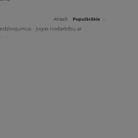
Atlasīt:
Populārākie
iedzīvojumus - jogas nodarbību ar
nu!