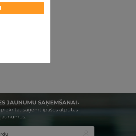
U
IES JAUNUMU SAŅEMŠANAI
s piekrītat saņemt īpašos atpūtas
 jaunumus.