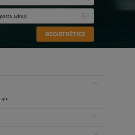
REĢISTRĒTIES
iju.