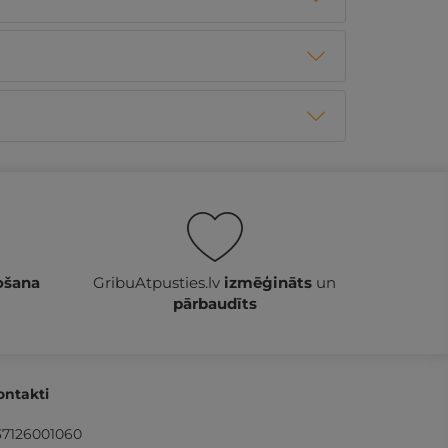
ošana
GribuAtpusties.lv
izmēģināts
un
pārbaudīts
ontakti
37126001060