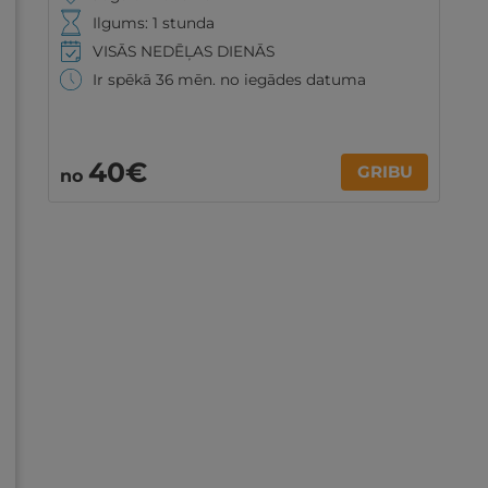
Ilgums: 1 stunda
VISĀS NEDĒĻAS DIENĀS
Ir spēkā 36 mēn. no iegādes datuma
40€
GRIBU
no