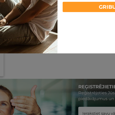
GRIB
REĢISTRĒJIET
Reģistrējoties Jū
piedāvājumus un