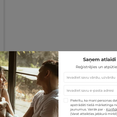
Saņem atlaidi 
Reģistrējies un atpūtie
Piekrītu, ka mani personas dati
apstrādāti tiešā mārketinga no
jaunumus. Vairāk par -
Konfide
(Varat atteikties jebkurā mirklī