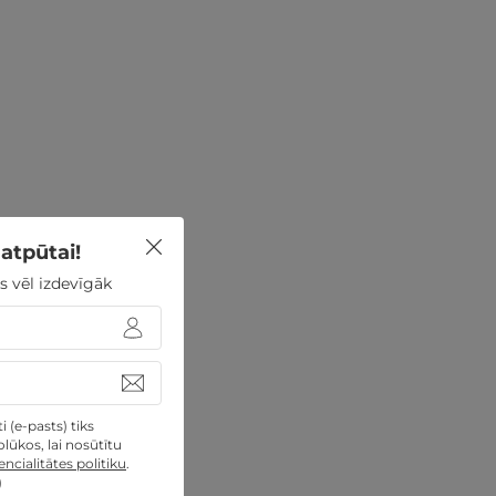
atpūtai!
s vēl izdevīgāk
 (e-pasts) tiks
lūkos, lai nosūtītu
ncialitātes politiku
.
)