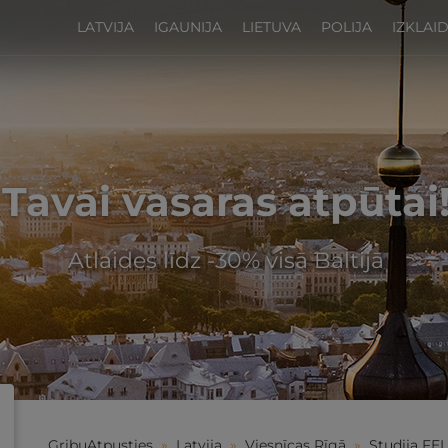
LATVIJA
IGAUNIJA
LIETUVA
POLIJA
IZKLAI
Tavai vasaras atpūtai
Atlaides līdz -30% visā Baltijā
GribuAtpusties
»
Latvija
»
Viesnīcas Rīgā
»
Studija FE