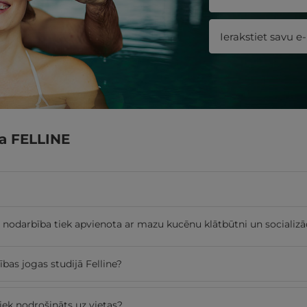
ja FELLINE
ā nodarbība tiek apvienota ar mazu kucēnu klātbūtni un socializāc
as jogas studijā Felline?
iek nodrošināts uz vietas?