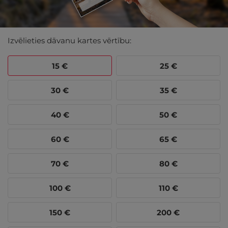
Izvēlieties dāvanu kartes vērtību:
15
€
25
€
30
€
35
€
40
€
50
€
60
€
65
€
70
€
80
€
100
€
110
€
150
€
200
€