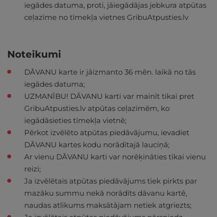
iegādes datuma, proti, jāiegādājas jebkura atpūtas
ceļazīme no tīmekļa vietnes GribuAtpusties.lv
Noteikumi
DĀVANU karte ir jāizmanto 36 mēn. laikā no tās
iegādes datuma;
UZMANĪBU! DĀVANU karti var mainīt tikai pret
GribuAtpusties.lv atpūtas ceļazīmēm, ko
iegādāsieties tīmekļa vietnē;
Pērkot izvēlēto atpūtas piedāvājumu, ievadiet
DĀVANU kartes kodu norādītajā lauciņā;
Ar vienu DĀVANU karti var norēķināties tikai vienu
reizi;
Ja izvēlētais atpūtas piedāvājums tiek pirkts par
mazāku summu nekā norādīts dāvanu kartē,
naudas atlikums maksātājam netiek atgriezts;