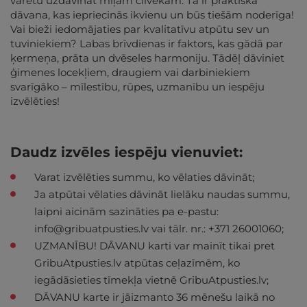
varētu uzdāvināt mīļam cilvēkam. Tā ir praktiska
dāvana, kas iepriecinās ikvienu un būs tiešām noderīga!
Vai bieži iedomājaties par kvalitatīvu atpūtu sev un
tuviniekiem? Labas brīvdienas ir faktors, kas gādā par
ķermeņa, prāta un dvēseles harmoniju. Tādēļ dāviniet
ģimenes locekļiem, draugiem vai darbiniekiem
svarīgāko – mīlestību, rūpes, uzmanību un iespēju
izvēlēties!
Daudz izvēles iespēju vienuviet:
Varat izvēlēties summu, ko vēlaties dāvināt;
Ja atpūtai vēlaties dāvināt lielāku naudas summu,
laipni aicinām sazināties pa e-pastu:
info@gribuatpusties.lv
vai tālr. nr.: +371 26001060;
UZMANĪBU! DĀVANU karti var mainīt tikai pret
GribuAtpusties.lv atpūtas ceļazīmēm, ko
iegādāsieties tīmekļa vietnē GribuAtpusties.lv;
DĀVANU karte ir jāizmanto 36 mēnešu laikā no