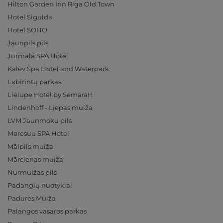
Hilton Garden Inn Riga Old Town
Hotel Sigulda
Hotel SOHO
Jaunpils pils
Jūrmala SPA Hotel
Kalev Spa Hotel and Waterpark
Labirintų parkas
Lielupe Hotel by SemaraH
Lindenhoff - Liepas muiža
LVM Jaunmoku pils
Meresuu SPA Hotel
Mālpils muiža
Mārcienas muiža
Nurmuižas pils
Padangių nuotykiai
Padures Muiža
Palangos vasaros parkas