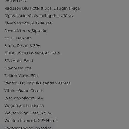
Pegasa Pils
Radisson Blu Hotel & Spa, Daugava Riga
Rīgas Nacionālais zooloģiskais dārzs
Seven Mirrors (Aizkraukle)
Seven Mirrors (Sigulda)
SIGULDA ZOO
Silene Resort & SPA
SODELIŠKIŲ DVARO SODYBA
SPA Hotel Ezeri
Sventes Muiža
Tallinn Viimsi SPA
Ventspils Olimpiskā centra viesnīca
Vilnius Grand Resort
Vytautas Mineral SPA
Wagenküll Lossispaa
Wellton Riga Hotel & SPA
Wellton Riverside SPA Hotel
Zoopark zoologijos sodas