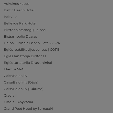
Auksinės kopos
Baltic Beach Hotel
Baltvilla
Bellevue Park Hotel
Birštono pramogų kalnas
Bistrampolio Dvaras
Daina Jurmala Beach Hotel & SPA
Eglės reabilitacijos centras | CORE
Eglės sanatorija Birštonas
Eglės sanatorija Druskininkai
Elamus SPA
GaisaBaloni.lv
GaisaBaloni.lv (Cēsis)
GaisaBaloni.lv (Tukums)
Gradiali
Gradiali Anykščiai
Grand Poet Hotel by SemaraH