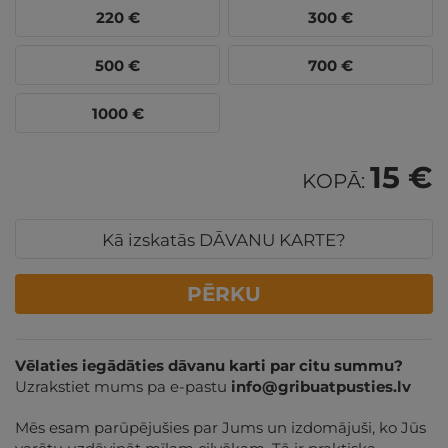
220
€
300
€
500
€
700
€
1000
€
15 €
KOPĀ:
Kā izskatās DĀVANU KARTE?
PĒRKU
Vēlaties iegādāties dāvanu karti par citu summu?
Uzrakstiet mums pa e-pastu
info@gribuatpusties.lv
Mēs esam parūpējušies par Jums un izdomājuši, ko Jūs