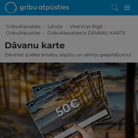
GribuAtpusties
»
Latvija
»
Viesnīcas Rīgā
»
GribuAtpusties
»
GribuAtpusties.lv DĀVANU KARTE
Dāvanu karte
Dāviniet izvēles brīvību, atpūtu un vēlmju piepildījumu!