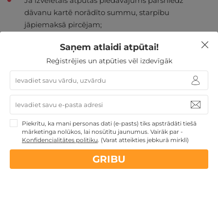
Ja izvēlētais atpūtas piedāvājums pārsniedz
dāvanu kartē norādīto summu, starpību
jāpiemaksā pircējam;
DĀVANU nav iespējams atgriezt un mainīt pret
Saņem atlaidi atpūtai!
naudu;
Jautājumu gadījumā laipni lūdzam sazināties ar
Reģistrējies un atpūties vēl izdevīgāk
mums, rakstot uz e-pastu:
info@gribuatpusties.lv
vai zvanot pa tālr. +371 2600 10 60;
Piekrītu, ka mani personas dati (e-pasts) tiks apstrādāti tiešā
mārketinga nolūkos, lai nosūtītu jaunumus. Vairāk par -
Nekādas
apkalpošanas un administrācijas
maksas
Konfidencialitātes politiku
.
(Varat atteikties jebkurā mirklī)
GRIBU
14 dienu
naudas atmaksas garantija
Kvalitatīva klientu
apkalpošana