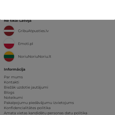
GribuAtpusties.lv
izmēģināts
un
pārbaudīts
Ne tikai Latvijā
GribuAtpusties.lv
Emoti.pl
NoriuNoriuNoriu.lt
Informācija
Par mums
Kontakti
Biežāk uzdotie jautājumi
Blogs
Noteikumi
Pakalpojumu piedāvājumu izvietojums
Konfidencialitātes politika
Amata vietas kandidātu personas datu politika