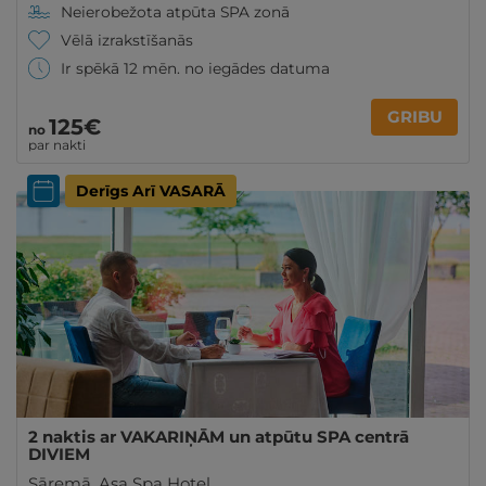
Neierobežota atpūta SPA zonā
Vēlā izrakstīšanās
Ir spēkā 12 mēn. no iegādes datuma
GRIBU
125€
no
par nakti
Derīgs Arī VASARĀ
2 naktis ar VAKARIŅĀM un atpūtu SPA centrā
DIVIEM
Sāremā
,
Asa Spa Hotel