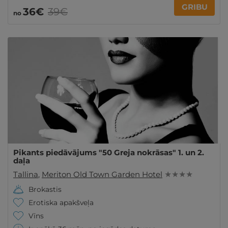
GRIBU
36€
39€
no
Pikants piedāvājums "50 Greja nokrāsas" 1. un 2.
daļa
Tallina
,
Meriton Old Town Garden Hotel
★ ★ ★ ★
Brokastis
Erotiska apakšveļa
Vīns