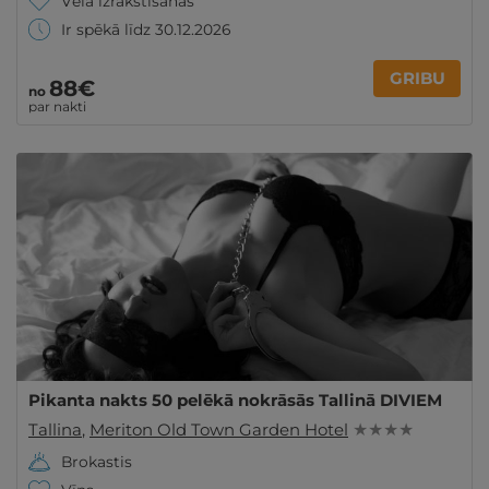
Vēlā izrakstīšanās
Ir spēkā līdz 30.12.2026
GRIBU
88€
no
par nakti
Pikanta nakts 50 pelēkā nokrāsās Tallinā DIVIEM
Tallina
,
Meriton Old Town Garden Hotel
★ ★ ★ ★
Brokastis