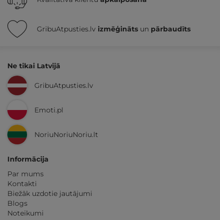
GribuAtpusties.lv
izmēģināts
un
pārbaudīts
Ne tikai Latvijā
GribuAtpusties.lv
Emoti.pl
NoriuNoriuNoriu.lt
Informācija
Par mums
Kontakti
Biežāk uzdotie jautājumi
Blogs
Noteikumi