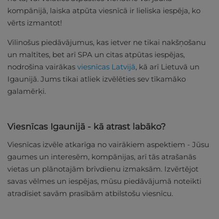
kompānijā, laiska atpūta viesnīcā ir lieliska iespēja, ko
vērts izmantot!
Vilinošus piedāvājumus, kas ietver ne tikai nakšņošanu
un maltītes, bet arī SPA un citas atpūtas iespējas,
nodrošina vairākas
viesnīcas Latvijā
, kā arī Lietuvā un
Igaunijā. Jums tikai atliek izvēlēties sev tīkamāko
galamērķi.
Viesnīcas Igaunijā - kā atrast labāko?
Viesnīcas izvēle atkarīga no vairākiem aspektiem - Jūsu
gaumes un interesēm, kompānijas, arī tās atrašanās
vietas un plānotajām brīvdienu izmaksām. Izvērtējot
savas vēlmes un iespējas, mūsu piedāvājumā noteikti
atradīsiet savām prasībām atbilstošu viesnīcu.