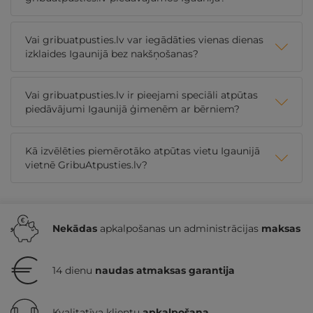
Vai gribuatpusties.lv var iegādāties vienas dienas
izklaides Igaunijā bez nakšņošanas?
Vai gribuatpusties.lv ir pieejami speciāli atpūtas
piedāvājumi Igaunijā ģimenēm ar bērniem?
Kā izvēlēties piemērotāko atpūtas vietu Igaunijā
vietnē GribuAtpusties.lv?
Nekādas
apkalpošanas un administrācijas
maksas
14 dienu
naudas atmaksas garantija
Kvalitatīva klientu
apkalpošana