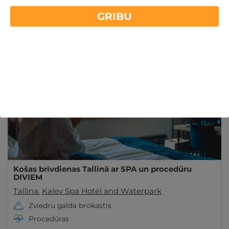
Vai plānojat nelielu ceļojumu un vēlaties izbaudīt
GRIBU
SPA Igaunijā? GribuAtpusties.lv piedāvā atpūtu
Lasīt vairāk
labākajās viesnīcās Igaunijā. Iegādājies ceļazīmi šeit!
- 44%
Derīgs Arī VASARĀ
Košas brīvdienas Tallinā ar SPA un procedūru
DIVIEM
Tallina
,
Kalev Spa Hotel and Waterpark
Zviedru galda brokastis
Procedūras