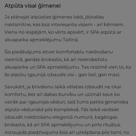
Atpūta visai ģimenei
Ja plānojat atpūsties ģimenes lokā, jāizvēlas
naktsmītne, kas būs interesanta visiem - arī bērniem.
Viena no iespējām, ko vērts apsvērt, ir SPA atpūta ar
akvaparka apmeklējumu Tallinā.
Šis piedāvājums ietver komfortablu nakšņošanu
viesnīcā, gardas brokastis, kā arī neierobežotu
akvaparka un SPA apmeklējumu. Tas nozīmē vien to, ka
šo atpūtu Igaunijā izbaudīs visi - gan lieli, gan mazi.
Savukārt, ja brīvdienu laikā vēlaties izbaudīt ne tikai
komfortu, bet arī dabas burvību un uzzināt kaut ko
vairāk par Igaunijas vēsturi, tad Jums patiks ģimeniska
atpūta vēsturiskā pils kompleksā. Tās laikā varēsiet
izbaudīt nakšņošanu elegantā numurā, bagātīgas
brokastis, kā arī SPA apmeklējumu un pirts rituālus.
Aizraujošs piedzīvojums būs arī uzkāpšana pils tornī, no