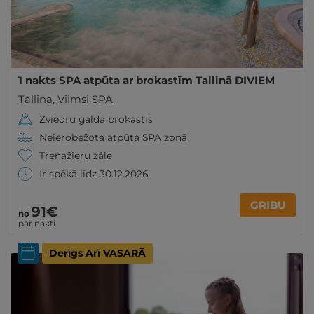
1 nakts SPA atpūta ar brokastīm Tallinā DIVIEM
Tallina
,
Viimsi SPA
Zviedru galda brokastis
Neierobežota atpūta SPA zonā
Trenažieru zāle
Ir spēkā līdz 30.12.2026
GRIBU
91€
no
par nakti
Derīgs Arī VASARĀ