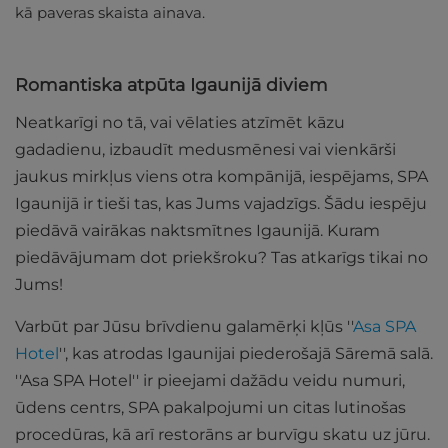
kā paveras skaista ainava.
Romantiska atpūta Igaunijā diviem
Neatkarīgi no tā, vai vēlaties atzīmēt kāzu
gadadienu, izbaudīt medusmēnesi vai vienkārši
jaukus mirkļus viens otra kompānijā, iespējams, SPA
Igaunijā ir tieši tas, kas Jums vajadzīgs. Šādu iespēju
piedāvā vairākas naktsmītnes Igaunijā. Kuram
piedāvājumam dot priekšroku? Tas atkarīgs tikai no
Jums!
Varbūt par Jūsu brīvdienu galamērķi kļūs ''
Asa SPA
Hotel
'', kas atrodas Igaunijai piederošajā Sāremā salā.
''Asa SPA Hotel'' ir pieejami dažādu veidu numuri,
ūdens centrs, SPA pakalpojumi un citas lutinošas
procedūras, kā arī restorāns ar burvīgu skatu uz jūru.