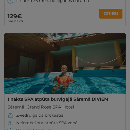
Ir spēkā 36 mēn. no iegādes datuma
GRIBU
129€
par nakti
1 nakts SPA atpūta burvīgajā Sāremā DIVIEM
Sāremā
,
Grand Rose SPA Hotel
Zviedru galda brokastis
Neierobežota atpūta SPA zonā