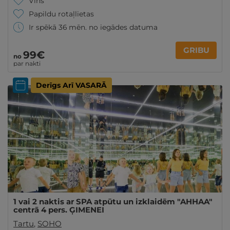
Vīns
Papildu rotaļlietas
Ir spēkā 36 mēn. no iegādes datuma
GRIBU
99€
no
par nakti
Derīgs Arī VASARĀ
1 vai 2 naktis ar SPA atpūtu un izklaidēm "AHHAA"
centrā 4 pers. ĢIMENEI
Tartu
,
SOHO