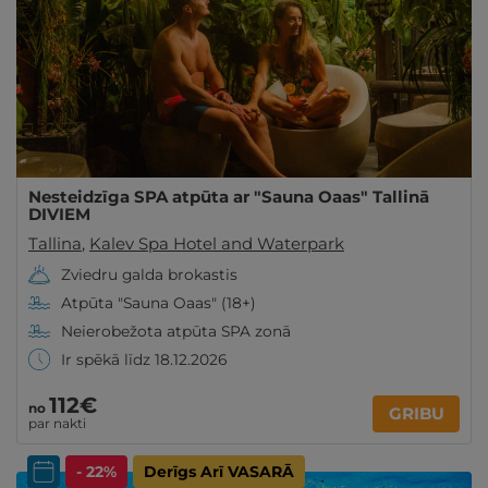
Nesteidzīga SPA atpūta ar "Sauna Oaas" Tallinā
DIVIEM
Tallina
,
Kalev Spa Hotel and Waterpark
Zviedru galda brokastis
Atpūta "Sauna Oaas" (18+)
Neierobežota atpūta SPA zonā
Ir spēkā līdz 18.12.2026
112€
no
GRIBU
par nakti
- 22%
Derīgs Arī VASARĀ