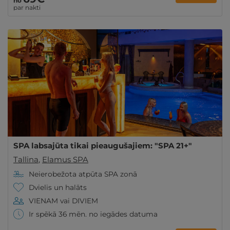
no
par nakti
SPA labsajūta tikai pieaugušajiem: "SPA 21+"
Tallina
,
Elamus SPA
Neierobežota atpūta SPA zonā
Dvielis un halāts
VIENAM vai DIVIEM
Ir spēkā 36 mēn. no iegādes datuma