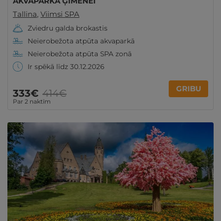
AKVAPARKĀ ĢIMENEI
Tallina
,
Viimsi SPA
Zviedru galda brokastis
Neierobežota atpūta akvaparkā
Neierobežota atpūta SPA zonā
Ir spēkā līdz 30.12.2026
GRIBU
333€
414€
Par 2 naktīm