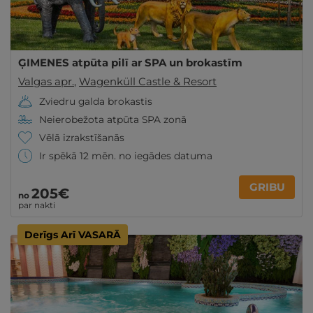
ĢIMENES atpūta pilī ar SPA un brokastīm
Valgas apr.
,
Wagenküll Castle & Resort
Zviedru galda brokastis
Neierobežota atpūta SPA zonā
Vēlā izrakstīšanās
Ir spēkā 12 mēn. no iegādes datuma
GRIBU
205€
no
par nakti
Derīgs Arī VASARĀ