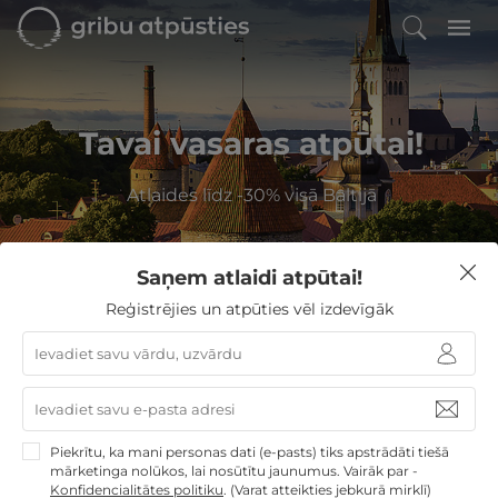
Tavai vasaras atpūtai!
Atlaides līdz -30% visā Baltijā
Saņem atlaidi atpūtai!
Filtrēt
Reģistrējies un atpūties vēl izdevīgāk
GribuAtpusties
»
Igaunija
Igaunija
Izvēlieties no
53
GribuAtpusties.lv atpūtas
Piekrītu, ka mani personas dati (e-pasts) tiks apstrādāti tiešā
mārketinga nolūkos, lai nosūtītu jaunumus. Vairāk par -
piedāvājumiem
Konfidencialitātes politiku
.
(Varat atteikties jebkurā mirklī)