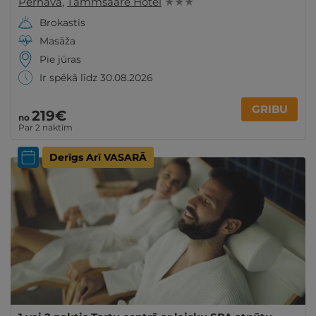
Pērnava
,
Tammsaare Hotel
★ ★ ★
Brokastis
Masāža
Pie jūras
Ir spēkā līdz 30.08.2026
GRIBU
219€
no
Par 2 naktīm
Derīgs Arī VASARĀ