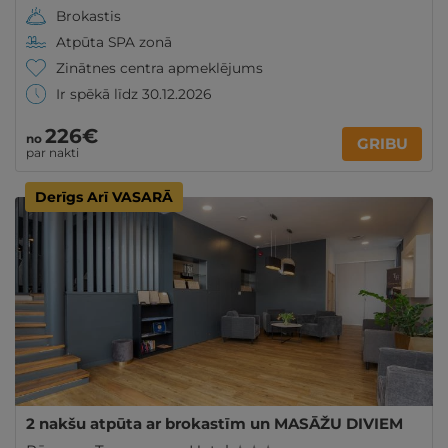
Brokastis
Atpūta SPA zonā
Zinātnes centra apmeklējums
Ir spēkā līdz 30.12.2026
226€
no
GRIBU
par nakti
Derīgs Arī VASARĀ
2 nakšu atpūta ar brokastīm un MASĀŽU DIVIEM