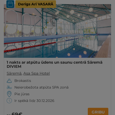
Derīgs Arī VASARĀ
1 nakts ar atpūtu ūdens un saunu centrā Sāremā
DIVIEM
Sāremā
,
Asa Spa Hotel
Brokastis
Neierobežota atpūta SPA zonā
Pie jūras
Ir spēkā līdz 30.12.2026
GRIBU
69€