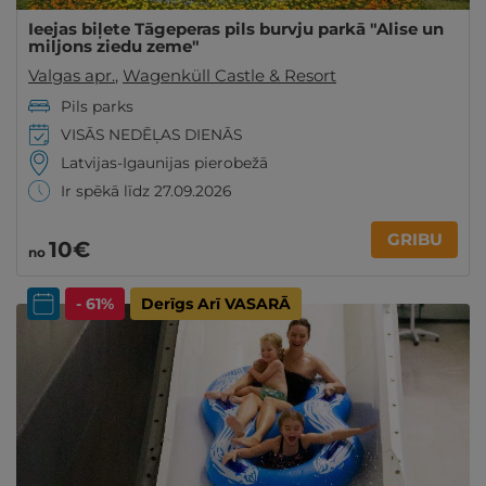
Ieejas biļete Tāgeperas pils burvju parkā "Alise un
miljons ziedu zeme"
Valgas apr.
,
Wagenküll Castle & Resort
Pils parks
VISĀS NEDĒĻAS DIENĀS
Latvijas-Igaunijas pierobežā
Ir spēkā līdz 27.09.2026
GRIBU
10€
no
- 61%
Derīgs Arī VASARĀ