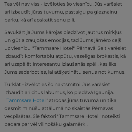
Tas vēl nav viss - izvēloties šo viesnīcu, Jūs varēsiet
arī izbaudīt jūras tuvumu, pastaigu pa gleznainu
parku, kā arī apskatīt senu pili.
Savukārt ja Jums kārojas piedzīvot jautrus mirkļus
un gūt aizraujošas emocijas, tad Jums jāmēro ceļš
uz viesnīcu ''Tammsare Hotel'' Pērnavā. Šeit varēsiet
izbaudīt komfortablu atpūtu, veselīgas brokastis, kā
arī uzspēlēt interesantu izlaušanās spēli, kas liks
Jums sadarboties, lai atšķetinātu senus notikumus.
Turklāt - izvēloties šo naktsmītni, Jūs varēsiet
izbaudīt arī citus labumus, ko piedāvā Igaunija.
''
Tammsare Hotel
'' atrodas jūras tuvumā un tikai
desmit minūšu attālumā no skaistās Pērnavas
vecpilsētas. Šie faktori ''Tammsare Hotel'' noteikti
padara par vēl vilinošāku galamērķi.