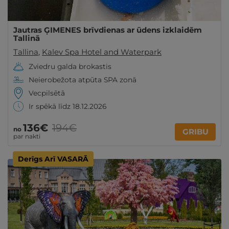
Jautras ĢIMENES brīvdienas ar ūdens izklaidēm
Tallinā
Tallina
,
Kalev Spa Hotel and Waterpark
Zviedru galda brokastis
Neierobežota atpūta SPA zonā
Vecpilsētā
Ir spēkā līdz 18.12.2026
136€
194€
no
GRIBU
par nakti
Derīgs Arī VASARĀ