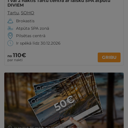
1 vai 2 naktis Tartu centrā ar laisku SPA atpūtu
DIVIEM
Tartu
,
SOHO
Brokastis
Atpūta SPA zonā
Pilsētas centrā
Ir spēkā līdz 30.12.2026
110€
no
GRIBU
par nakti