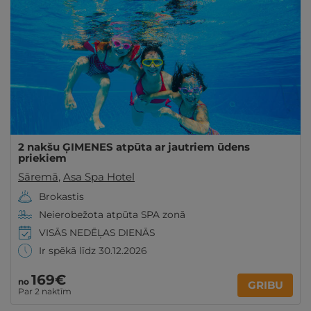
2 nakšu ĢIMENES atpūta ar jautriem ūdens
priekiem
Sāremā
,
Asa Spa Hotel
Brokastis
Neierobežota atpūta SPA zonā
VISĀS NEDĒĻAS DIENĀS
Ir spēkā līdz 30.12.2026
169€
no
GRIBU
Par 2 naktīm