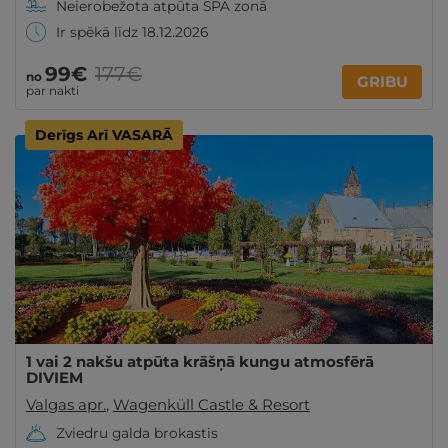
Neierobežota atpūta SPA zonā
Ir spēkā līdz 18.12.2026
99€
177€
no
GRIBU
par nakti
Derīgs Arī VASARĀ
1 vai 2 nakšu atpūta krāšņā kungu atmosfērā
DIVIEM
Valgas apr.
,
Wagenküll Castle & Resort
Zviedru galda brokastis