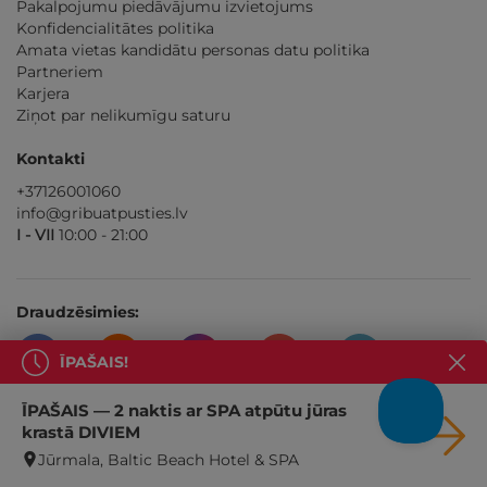
Pakalpojumu piedāvājumu izvietojums
Konfidencialitātes politika
Amata vietas kandidātu personas datu politika
Partneriem
Karjera
Ziņot par nelikumīgu saturu
Kontakti
+37126001060
info@gribuatpusties.lv
I - VII
10:00 - 21:00
Draudzēsimies:
ĪPAŠAIS!
ĪPAŠAIS — 2 naktis ar SPA atpūtu jūras
krastā DIVIEM
Mūsu partneri
Jūrmala, Baltic Beach Hotel & SPA
Asociacija Skrisk oro balionu