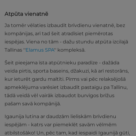
Atpūta vienatnē
Ja tomēr vēlaties izbaudīt brīvdienu vienatnē, bez
kompānijas, arī tad šeit atradīsiet piemērotas
iespējas. Viena no tām - dažu stundu atpūta izcilajā
Tallinas ''
Elamus SPA
'' kompleksā.
Šeit pieejama īsta atpūtnieku paradīze - dažāda
veida pirtis, sporta baseins, džakuzi, kā arī restorāns,
kur ieturēt gardu maltīti. Pirms vai pēc relaksējošā
apmeklējuma varēsiet izbaudīt pastaigu pa Tallinu,
tādā veidā vēl vairāk izbaudot burvīgos brīžus
pašam savā kompānijā.
Igaunija lutina ar daudzām lieliskām brīvdienu
iespējām - katrs var piemeklēt savām vēlmēm
atbilstošāko! Un, pēc tam, kad iespaidi Igaunijā gūti,