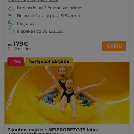
Brokastis un 2 ēdienu vakariņas
Neierobežota atpūta SPA zonā
Pie jūras
Ir spēkā līdz 30.12.2026
179€
no
GRIBU
Par 2 naktīm
- 19%
Derīgs Arī VASARĀ
2 jautras naktis + NEIEROBEŽOTS laiks