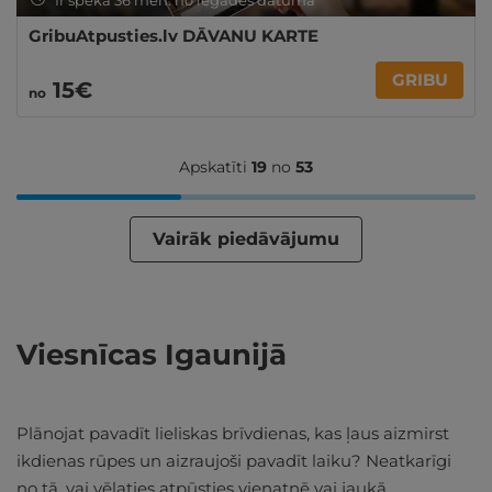
Ir spēkā 36 mēn. no iegādes datuma
GribuAtpusties.lv DĀVANU KARTE
GRIBU
15€
no
Apskatīti
19
no
53
Vairāk piedāvājumu
Viesnīcas Igaunijā
Plānojat pavadīt lieliskas brīvdienas, kas ļaus aizmirst
ikdienas rūpes un aizraujoši pavadīt laiku? Neatkarīgi
no tā, vai vēlaties atpūsties vienatnē vai jaukā