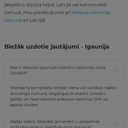
jāieplāno atpūta tepat Latvijā vai kaimiņvalstī
Lietuvā. Mūs piedāvājumā arī
lieliskas viesnīcas
Lietuvā
un Latvijā!
Biežāk uzdotie jautājumi - Igaunija
Kas ir iekļauts Igaunijas viesnīcu ceļazīmju cenā
DIVIEM?
Standarta komplektā ietilpst viena vai vairākas naktis
divvietīgā numurā, bagātīgas brokastis (zviedru
galds) un neierobežota piekļuve viesnīcas SPA un
sporta zonām.
Kādas ūdens izklaides ģimenēm ir pieejamas
gribuatpusties.lv piedāvājumos Igaunijā?