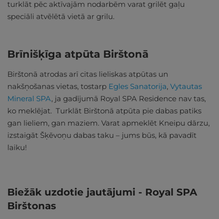
turklāt pēc aktīvajām nodarbēm varat grilēt gaļu
speciāli atvēlētā vietā ar grilu.
Brīnišķīga atpūta Birštonā
Birštonā atrodas arī citas lieliskas atpūtas un
nakšņošanas vietas, tostarp
Egles Sanatorija
,
Vytautas
Mineral SPA
, ja gadījumā Royal SPA Residence nav tas,
ko meklējat. Turklāt Birštonā atpūta pie dabas patiks
gan lieliem, gan maziem. Varat apmeklēt Kneipu dārzu,
izstaigāt Šķēvoņu dabas taku – jums būs, kā pavadīt
laiku!
Biežāk uzdotie jautājumi - Royal SPA
Birštonas