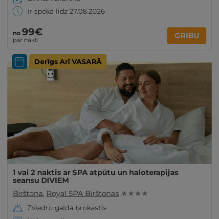
Ir spēkā līdz 27.08.2026
99€
no
GRIBU
par nakti
Derīgs Arī VASARĀ
1 vai 2 naktis ar SPA atpūtu un haloterapijas
seansu DIVIEM
Birštona
,
Royal SPA Birštonas
★ ★ ★ ★
Zviedru galda brokastis