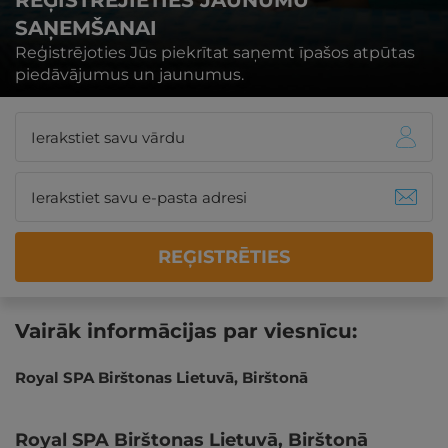
REĢISTRĒJIETIES JAUNUMU
SAŅEMŠANAI
Reģistrējoties Jūs piekrītat saņemt īpašos atpūtas
piedāvājumus un jaunumus.
REĢISTRĒTIES
Vairāk informācijas par viesnīcu:
Royal SPA Birštonas Lietuvā, Birštonā
Royal SPA Birštonas Lietuvā, Birštonā