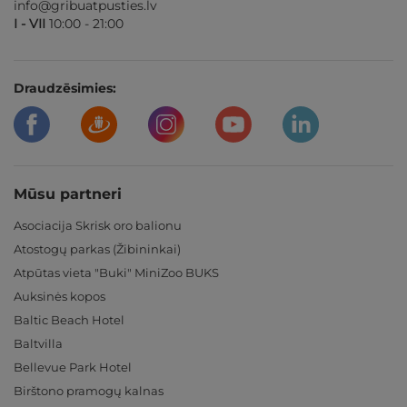
info@gribuatpusties.lv
I - VII
10:00 - 21:00
Draudzēsimies:
Mūsu partneri
Asociacija Skrisk oro balionu
Atostogų parkas (Žibininkai)
Atpūtas vieta "Buki" MiniZoo BUKS
Auksinės kopos
Baltic Beach Hotel
Baltvilla
Bellevue Park Hotel
Birštono pramogų kalnas