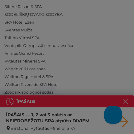
Silene Resort & SPA
SODELIŠKIŲ DVARO SODYBA
SPA Hotel Ezeri
Sventes Muiža
Tallinn Viimsi SPA
Ventspils Olimpiskā centra viesnīca
Vilnius Grand Resort
Vytautas Mineral SPA
Wagenküll Lossispaa
Wellton Riga Hotel & SPA
Wellton Riverside SPA Hotel
Zoopark zoologijos sodas
ĪPAŠAIS!
ĪPAŠAIS — 1, 2 vai 3 naktis ar
NEIEROBEŽOTU SPA atpūtu DIVIEM
Ieslēdz atpūtu!
Birštona, Vytautas Mineral SPA