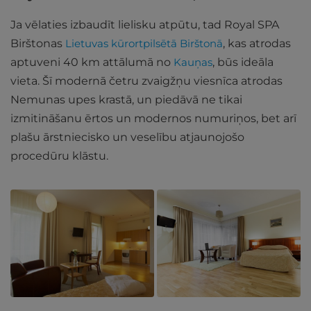
Ja vēlaties izbaudīt lielisku atpūtu, tad Royal SPA
Birštonas
Lietuvas kūrortpilsētā Birštonā
, kas atrodas
aptuveni 40 km attālumā no
Kauņas
, būs ideāla
vieta. Šī modernā četru zvaigžņu viesnīca atrodas
Nemunas upes krastā, un piedāvā ne tikai
izmitināšanu ērtos un modernos numuriņos, bet arī
plašu ārstniecisko un veselību atjaunojošo
procedūru klāstu.