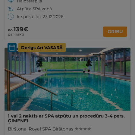
Haloterapija
Atpūta SPA zonā
Ir spēkā līdz 23.12.2026
139€
no
GRIBU
par nakti
Derīgs Arī VASARĀ
1 vai 2 naktis ar SPA atpūtu un procedūru 3-4 pers.
ĢIMENEI
Birštona
,
Royal SPA Birštonas
★ ★ ★ ★