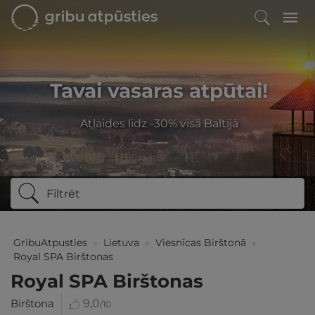
Tavai vasaras atpūtai!
Atlaides līdz -30% visā Baltijā
Filtrēt
GribuAtpusties
»
Lietuva
»
Viesnīcas Birštonā
»
Royal SPA Birštonas
Royal SPA Birštonas
Birštona
9,0
/10