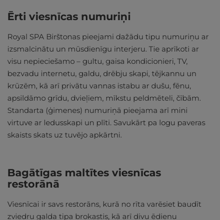
Ērti viesnīcas numuriņi
Royal SPA Birštonas pieejami dažādu tipu numuriņu ar
izsmalcinātu un mūsdienīgu interjeru. Tie aprīkoti ar
visu nepieciešamo – gultu, gaisa kondicionieri, TV,
bezvadu internetu, galdu, drēbju skapi, tējkannu un
krūzēm, kā arī privātu vannas istabu ar dušu, fēnu,
apsildāmo grīdu, dvieļiem, mīkstu peldmēteli, čībām.
Standarta (ģimenes) numuriņā pieejama arī mini
virtuve ar ledusskapi un plīti. Savukārt pa logu paveras
skaists skats uz tuvējo apkārtni.
Bagātīgas maltītes viesnīcas
restorānā
Viesnīcai ir savs restorāns, kurā no rīta varēsiet baudīt
zviedru galda tipa brokastis, kā arī divu ēdienu