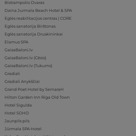
Bistrampolio Dvaras
Daina Jurmala Beach Hotel & SPA
Eglės reabilitacijos centras | CORE
Eglės sanatorija Birštonas
Eglės sanatorija Druskininkai
Elamus SPA
GaisaBaloni.lv
GaisaBaloni.lv (Cēsis)
GaisaBaloni.lv (Tukums)
Gradiali
Gradiali Anykščiai
Grand Poet Hotel by SemaraH
Hilton Garden Inn Riga Old Town
Hotel Sigulda
Hotel SOHO
Jaunpils pils
Jūrmala SPA Hotel