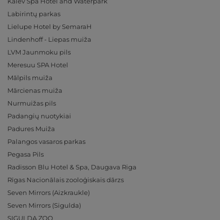
Kalev Spa Hotel and Waterpark
Labirintų parkas
Lielupe Hotel by SemaraH
Lindenhoff - Liepas muiža
LVM Jaunmoku pils
Meresuu SPA Hotel
Mālpils muiža
Mārcienas muiža
Nurmuižas pils
Padangių nuotykiai
Padures Muiža
Palangos vasaros parkas
Pegasa Pils
Radisson Blu Hotel & Spa, Daugava Riga
Rīgas Nacionālais zooloģiskais dārzs
Seven Mirrors (Aizkraukle)
Seven Mirrors (Sigulda)
SIGULDA ZOO