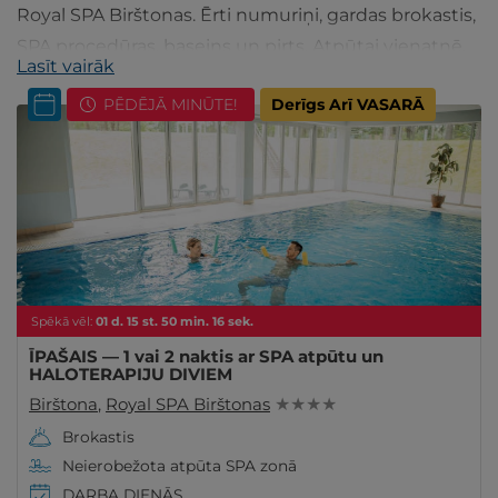
Royal SPA Birštonas. Ērti numuriņi, gardas brokastis,
SPA procedūras, baseins un pirts. Atpūtai vienatnē,
Lasīt vairāk
divatā vai ar visu ģimeni. Ieskaties!
PĒDĒJĀ MINŪTE!
Derīgs Arī VASARĀ
Spēkā vēl:
01
d.
15
st.
50
min.
15
sek.
ĪPAŠAIS — 1 vai 2 naktis ar SPA atpūtu un
HALOTERAPIJU DIVIEM
Birštona
,
Royal SPA Birštonas
★ ★ ★ ★
Brokastis
Neierobežota atpūta SPA zonā
DARBA DIENĀS