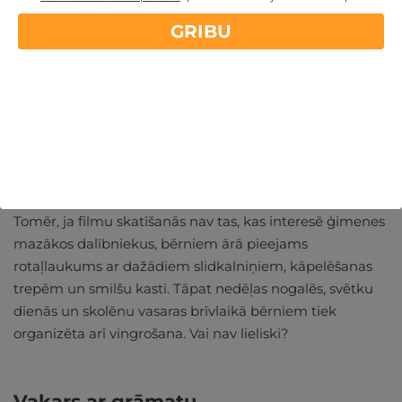
GRIBU
Bērnu programmas nedēļas nogalē
Tomēr, ja filmu skatīšanās nav tas, kas interesē ģimenes
mazākos dalībniekus, bērniem ārā pieejams
rotaļlaukums ar dažādiem slidkalniņiem, kāpelēšanas
trepēm un smilšu kasti. Tāpat nedēļas nogalēs, svētku
dienās un skolēnu vasaras brīvlaikā bērniem tiek
organizēta arī vingrošana. Vai nav lieliski?
Vakars ar grāmatu