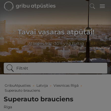
Tavai vasaras atpūtai!
Atlaides līdz -30% visā Baltijā
Filtrēt
GribuAtpusties
»
Latvija
»
Viesnīcas Rīgā
»
Superauto brauciens
Superauto brauciens
Rīga