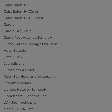
GaisaBaloni.lv
GaisaBaloni.lv (Cēsis)
GaisaBaloni.lv (Tukums)
Gradiali
Gradiali Anykščiai
Grand Poet Hotel by SemaraH
Hilton Garden Inn Riga Old Town
Hotel Sigulda
Hotel SOHO
Jaunpils pils
Jūrmala SPA Hotel
Kalev Spa Hotel and Waterpark
Labirintų parkas
Lielupe Hotel by SemaraH
Lindenhoff - Liepas muiža
LVM Jaunmoku pils
Meresuu SPA Hotel