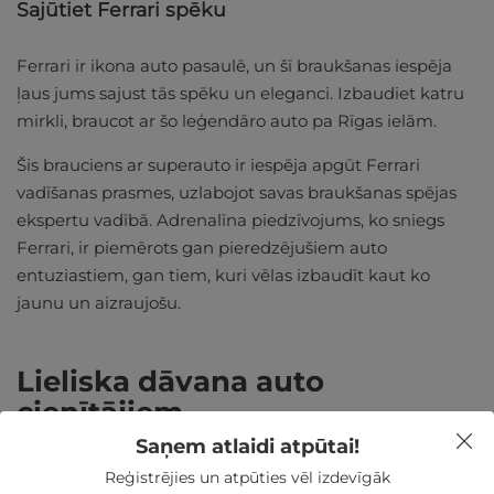
Sajūtiet Ferrari spēku
Ferrari ir ikona auto pasaulē, un šī braukšanas iespēja
ļaus jums sajust tās spēku un eleganci. Izbaudiet katru
mirkli, braucot ar šo leģendāro auto pa Rīgas ielām.
Šis brauciens ar superauto ir iespēja apgūt Ferrari
vadīšanas prasmes, uzlabojot savas braukšanas spējas
ekspertu vadībā. Adrenalīna piedzīvojums, ko sniegs
Ferrari, ir piemērots gan pieredzējušiem auto
entuziastiem, gan tiem, kuri vēlas izbaudīt kaut ko
jaunu un aizraujošu.
Lieliska dāvana auto
cienītājiem
Saņem atlaidi atpūtai!
Reģistrējies un atpūties vēl izdevīgāk
Ja meklējat ideālu dāvanu auto cienītājam, Ferrari