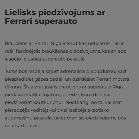
Lielisks piedzīvojums ar
Ferrari superauto
Brauciens ar Ferrari Rīgā ir kaut kas neticams! Tas ir
reāli fascinējošs braukšanas piedzīvojums, kas sniedz
iespēju iejusties superauto pasaulē.
Jums būs iespēja sajust adrenalīna pieplūdumu, kad
piespiedīsiet gāzes pedāli un dzirdēsiet Ferrari motora
rēkoņu. Šis aizraujošais brauciens ar superauto Rīgā
piedāvā neatkārtojamu pieredzi, kuru diez vai
piedzīvosiet kautkur citur. Neatkarīgi no tā, vai esat
pieredzējis vadītājs vai tikai iesācējs eksotisko
automašīnu pasaulē, ticiet man šis piedzīvojums būs
neatkārtojams.