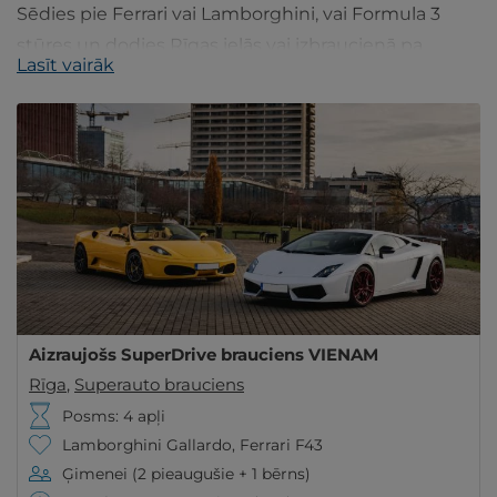
Sēdies pie Ferrari vai Lamborghini, vai Formula 3
stūres un dodies Rīgas ielās vai izbraucienā pa
Lasīt vairāk
Biķernieku trasi! Piedzīvojums īstam sporta mašīnu
fanam!
Aizraujošs SuperDrive brauciens VIENAM
Rīga
,
Superauto brauciens
Posms: 4 apļi
Lamborghini Gallardo, Ferrari F43
Ģimenei (2 pieaugušie + 1 bērns)