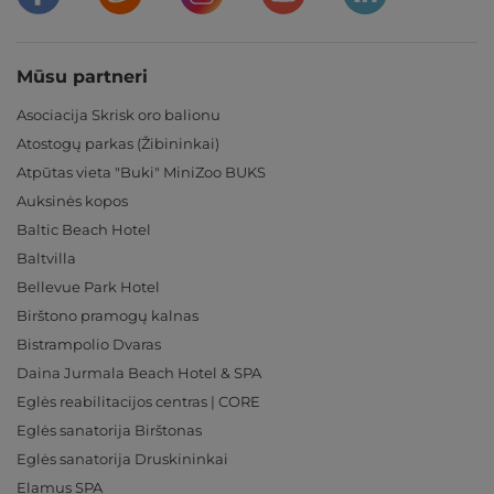
Mūsu partneri
Asociacija Skrisk oro balionu
Atostogų parkas (Žibininkai)
Atpūtas vieta "Buki" MiniZoo BUKS
Auksinės kopos
Baltic Beach Hotel
Baltvilla
Bellevue Park Hotel
Birštono pramogų kalnas
Bistrampolio Dvaras
Daina Jurmala Beach Hotel & SPA
Eglės reabilitacijos centras | CORE
Eglės sanatorija Birštonas
Eglės sanatorija Druskininkai
Elamus SPA