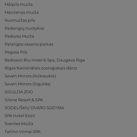
Mālpils muiža
Mārcienas muiža
Nurmuižas pils
Padangių nuotykiai
Padures Muiža
Palangos vasaros parkas
Pegasa Pils
Radisson Blu Hotel & Spa, Daugava Riga
Rīgas Nacionālais zooloģiskais dārzs
Seven Mirrors (Aizkraukle)
Seven Mirrors (Sigulda)
SIGULDA ZOO
Silene Resort & SPA
SODELIŠKIŲ DVARO SODYBA
SPA Hotel Ezeri
Sventes Muiža
Tallinn Viimsi SPA