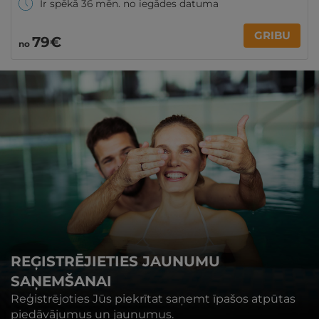
Ir spēkā 36 mēn. no iegādes datuma
GRIBU
79€
no
REĢISTRĒJIETIES JAUNUMU
SAŅEMŠANAI
Reģistrējoties Jūs piekrītat saņemt īpašos atpūtas
piedāvājumus un jaunumus.