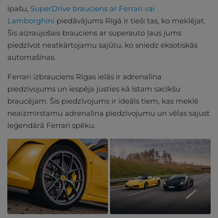
īpašu,
SuperDrive brauciens ar Ferrari vai
Lamborghini
piedāvājums Rīgā ir tieši tas, ko meklējat.
Šis aizraujošais brauciens ar superauto ļaus jums
piedzīvot neatkārtojamu sajūtu, ko sniedz eksotiskās
automašīnas.
Ferrari izbrauciens Rīgas ielās ir adrenalīna
piedzīvojums un iespēja justies kā īstam sacīkšu
braucējam. Šis piedzīvojums ir ideāls tiem, kas meklē
neaizmirstamu adrenalīna piedzīvojumu un vēlas sajust
leģendārā Ferrari spēku.