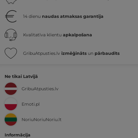
14 dienu
naudas atmaksas garantija
Kvalitatīva klientu
apkalpošana
GribuAtpusties.lv
izmēģināts
un
pārbaudīts
Ne tikai Latvijā
GribuAtpusties.lv
Emoti.pl
NoriuNoriuNoriu.lt
Informācija