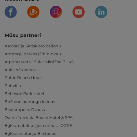
Mūsu partneri
Asociacija Skrisk oro balionu
Atostogų parkas (Žibininkai)
Atpūtas vieta "Buki" MiniZoo BUKS
Auksinės kopos
Baltic Beach Hotel
Baltvilla
Bellevue Park Hotel
Birštono pramogų kalnas
Bistrampolio Dvaras
Daina Jurmala Beach Hotel & SPA
Eglės reabilitacijos centras | CORE
Eglės sanatorija Birštonas