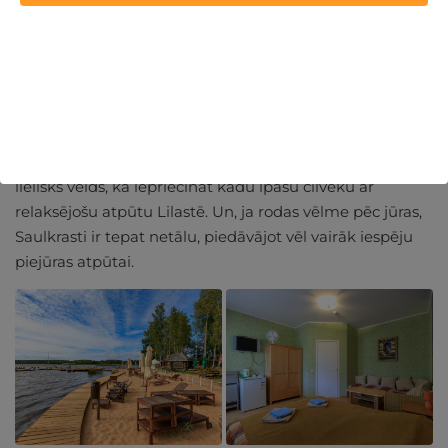
Šī viesnīca ir īstā vieta, ja meklē mieru un skaistus dabas
skatus ezera krastā. Atpūtas komplekss Lilaste piedāvā
dažādas iespējas atpūtai un piedzīvojumiem – vari
doties laivu izbraucienā
, izstaigāt apkārtnes dabas takas
vai vienkārši baudīt mierīgu laiku svaigā gaisā.
Lilastē iespējams iegādāties arī
dāvanu kartes
, kas ir
lielisks veids, kā iepriecināt kādu īpašu cilvēku ar
relaksējošu atpūtu Lilastē. Un, ja rodas vēlme pēc jūras,
Saulkrasti ir tepat netālu, piedāvājot vēl vairāk iespēju
piejūras atpūtai.