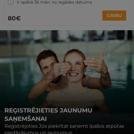
Ir spēkā 36 mēn. no iegādes datuma
GRIBU
80€
REĢISTRĒJIETIES JAUNUMU
SAŅEMŠANAI
Reģistrējoties Jūs piekrītat saņemt īpašos atpūtas
piedāvājumus un jaunumus.