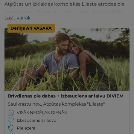
Atpūtas un izklaides komplekss Lilaste atrodas pie
pasakaina meža ezera ar dzidru ūdeni un smilšainu
Lasīt vairāk
pludmali. Nakšņošana, izklaides un komforts pie
Derīgs Arī VASARĀ
dabas.
Brīvdienas pie dabas + izbrauciens ar laivu DIVIEM
Saulkrastu nov.
,
Atpūtas komplekss "Lilaste"
VISĀS NEDĒĻAS DIENĀS
Izbrauciens ar laivu
Pie ezera