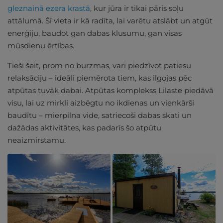
gleznainā ezera krastā
, kur jūra ir tikai pāris soļu
attālumā. Šī vieta ir kā radīta, lai varētu atslābt un atgūt
enerģiju, baudot gan dabas klusumu, gan visas
mūsdienu ērtības.
Tieši šeit, prom no burzmas, vari piedzīvot patiesu
relaksāciju – ideāli piemērota tiem, kas ilgojas pēc
atpūtas tuvāk dabai. Atpūtas komplekss Lilaste piedāvā
visu, lai uz mirkli aizbēgtu no ikdienas un vienkārši
baudītu – mierpilna vide, satriecoši dabas skati un
dažādas aktivitātes, kas padarīs šo atpūtu
neaizmirstamu.