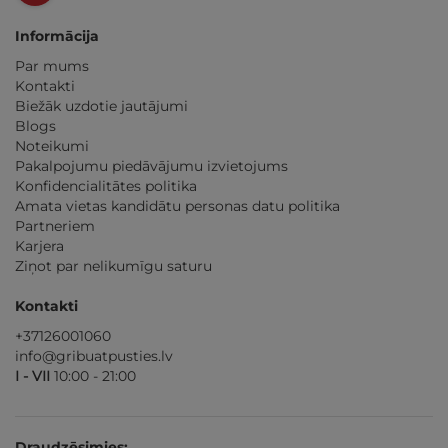
Informācija
Par mums
Kontakti
Biežāk uzdotie jautājumi
Blogs
Noteikumi
Pakalpojumu piedāvājumu izvietojums
Konfidencialitātes politika
Amata vietas kandidātu personas datu politika
Partneriem
Karjera
Ziņot par nelikumīgu saturu
Kontakti
+37126001060
info@gribuatpusties.lv
I - VII
10:00 - 21:00
Draudzēsimies: