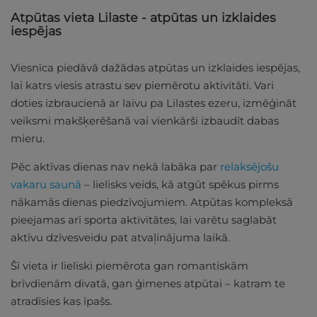
Atpūtas vieta Lilaste - atpūtas un izklaides
iespējas
Viesnīca piedāvā dažādas atpūtas un izklaides iespējas,
lai katrs viesis atrastu sev piemērotu aktivitāti. Vari
doties izbraucienā ar laivu pa Lilastes ezeru, izmēģināt
veiksmi makšķerēšanā vai vienkārši izbaudīt dabas
mieru.
Pēc aktīvas dienas nav nekā labāka par
relaksējošu
vakaru saunā
– lielisks veids, kā atgūt spēkus pirms
nākamās dienas piedzīvojumiem. Atpūtas kompleksā
pieejamas arī sporta aktivitātes, lai varētu saglabāt
aktīvu dzīvesveidu pat atvaļinājuma laikā.
Šī vieta ir lieliski piemērota gan romantiskām
brīvdienām divatā, gan ģimenes atpūtai – katram te
atradīsies kas īpašs.