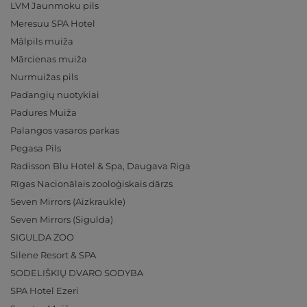
LVM Jaunmoku pils
Meresuu SPA Hotel
Mālpils muiža
Mārcienas muiža
Nurmuižas pils
Padangių nuotykiai
Padures Muiža
Palangos vasaros parkas
Pegasa Pils
Radisson Blu Hotel & Spa, Daugava Riga
Rīgas Nacionālais zooloģiskais dārzs
Seven Mirrors (Aizkraukle)
Seven Mirrors (Sigulda)
SIGULDA ZOO
Silene Resort & SPA
SODELIŠKIŲ DVARO SODYBA
SPA Hotel Ezeri