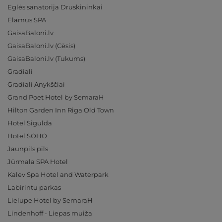
Eglės sanatorija Druskininkai
Elamus SPA
GaisaBaloni.lv
GaisaBaloni.lv (Cēsis)
GaisaBaloni.lv (Tukums)
Gradiali
Gradiali Anykščiai
Grand Poet Hotel by SemaraH
Hilton Garden Inn Riga Old Town
Hotel Sigulda
Hotel SOHO
Jaunpils pils
Jūrmala SPA Hotel
Kalev Spa Hotel and Waterpark
Labirintų parkas
Lielupe Hotel by SemaraH
Lindenhoff - Liepas muiža