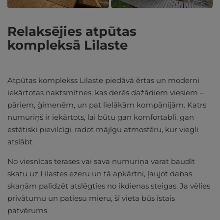
Relaksējies atpūtas
kompleksā Lilaste
Atpūtas komplekss Lilaste piedāvā ērtas un moderni
iekārtotas naktsmītnes, kas derēs dažādiem viesiem –
pāriem, ģimenēm, un pat lielākām kompānijām. Katrs
numuriņš ir iekārtots, lai būtu gan komfortabli, gan
estētiski pievilcīgi, radot mājīgu atmosfēru, kur viegli
atslābt.
No viesnīcas terases vai sava numuriņa varat baudīt
skatu uz Lilastes ezeru un tā apkārtni, ļaujot dabas
skaņām palīdzēt atslēgties no ikdienas steigas. Ja vēlies
privātumu un patiesu mieru, šī vieta būs īstais
patvērums.