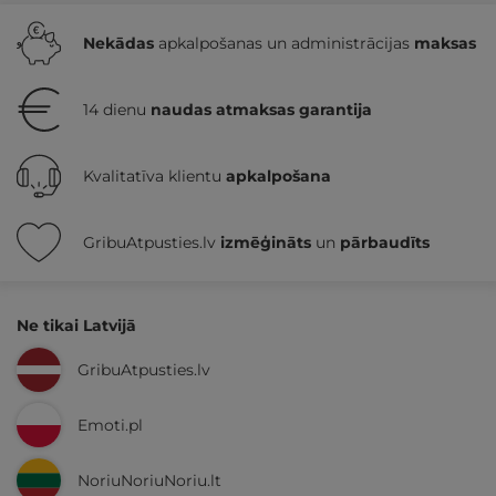
Nekādas
apkalpošanas un administrācijas
maksas
14 dienu
naudas atmaksas garantija
Kvalitatīva klientu
apkalpošana
GribuAtpusties.lv
izmēģināts
un
pārbaudīts
Ne tikai Latvijā
GribuAtpusties.lv
Emoti.pl
NoriuNoriuNoriu.lt