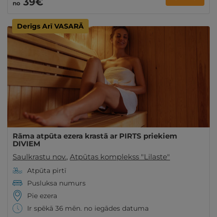
39€
no
Derīgs Arī VASARĀ
Rāma atpūta ezera krastā ar PIRTS priekiem
DIVIEM
Saulkrastu nov.
,
Atpūtas komplekss "Lilaste"
Atpūta pirtī
Pusluksa numurs
Pie ezera
Ir spēkā 36 mēn. no iegādes datuma