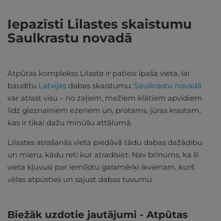
Iepazīsti Lilastes skaistumu
Saulkrastu novadā
Atpūtas komplekss Lilaste ir patiesi īpaša vieta, lai
baudītu
Latvijas
dabas skaistumu.
Saulkrastu novadā
var atrast visu – no zaļiem, mežiem klātiem apvidiem
līdz gleznainiem ezeriem un, protams, jūras krastam,
kas ir tikai dažu minūšu attālumā.
Lilastes atrašanās vieta piedāvā tādu dabas dažādību
un mieru, kādu reti kur atradīsiet. Nav brīnums, ka šī
vieta kļuvusi par iemīļotu galamērķi ikvienam, kurš
vēlas atpūsties un sajust dabas tuvumu.
Biežāk uzdotie jautājumi - Atpūtas