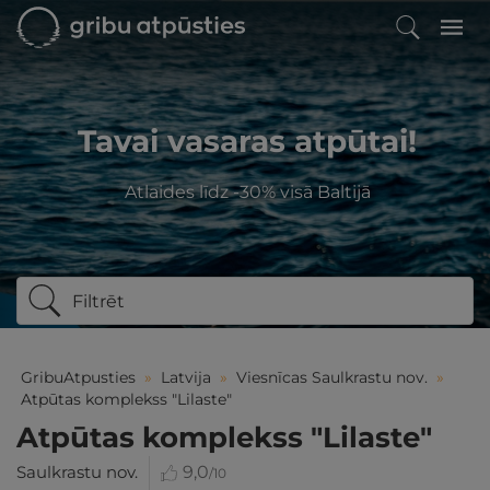
Tavai vasaras atpūtai!
Atlaides līdz -30% visā Baltijā
Filtrēt
GribuAtpusties
»
Latvija
»
Viesnīcas Saulkrastu nov.
»
Atpūtas komplekss "Lilaste"
Atpūtas komplekss "Lilaste"
Saulkrastu nov.
9,0
/10