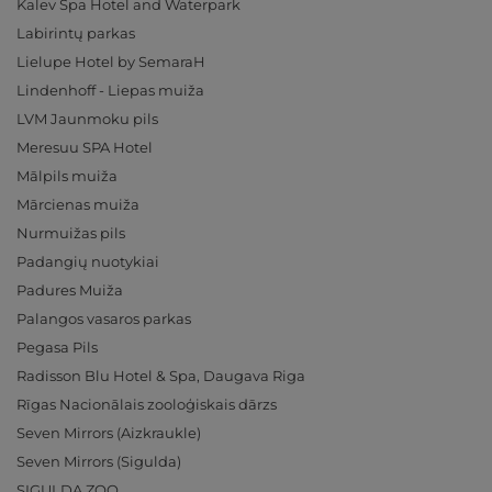
Kalev Spa Hotel and Waterpark
Labirintų parkas
Lielupe Hotel by SemaraH
Lindenhoff - Liepas muiža
LVM Jaunmoku pils
Meresuu SPA Hotel
Mālpils muiža
Mārcienas muiža
Nurmuižas pils
Padangių nuotykiai
Padures Muiža
Palangos vasaros parkas
Pegasa Pils
Radisson Blu Hotel & Spa, Daugava Riga
Rīgas Nacionālais zooloģiskais dārzs
Seven Mirrors (Aizkraukle)
Seven Mirrors (Sigulda)
SIGULDA ZOO