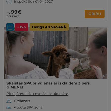
Ir spēkā līdz 01.04.2027
99€
no
GRIBU
par nakti
- 15%
Derīgs Arī VASARĀ
Skaistas SPA brīvdienas ar izklaidēm 3 pers.
ĢIMENEI
Birži
,
Sodelišku muižas lauku sēta
Brokastis
Atpūta SPA zonā