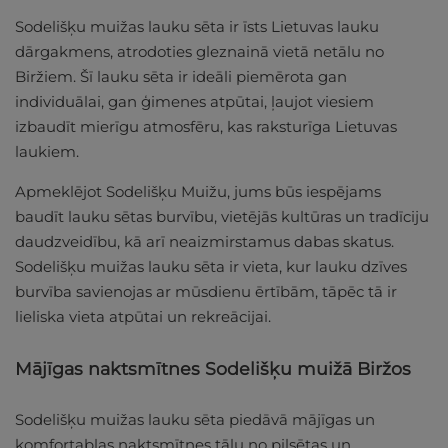
Sodelišķu muižas lauku sēta ir īsts Lietuvas lauku
dārgakmens, atrodoties gleznainā vietā netālu no
Biržiem. Šī lauku sēta ir ideāli piemērota gan
individuālai, gan ģimenes atpūtai, ļaujot viesiem
izbaudīt mierīgu atmosfēru, kas raksturīga Lietuvas
laukiem.
Apmeklējot Sodelišķu Muižu, jums būs iespējams
baudīt lauku sētas burvību, vietējās kultūras un tradīciju
daudzveidību, kā arī neaizmirstamus dabas skatus.
Sodelišķu muižas lauku sēta ir vieta, kur lauku dzīves
burvība savienojas ar mūsdienu ērtībām, tāpēc tā ir
lieliska vieta atpūtai un rekreācijai.
Mājīgas naktsmītnes Sodelišķu muižā Biržos
Sodelišķu muižas lauku sēta piedāvā mājīgas un
komfortablas naktsmītnes tālu no pilsētas un