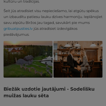
kultūru un tradīcijas.
Šeit jūs atradīsiet visu nepieciešamo, lai atgūtu spēkus
un izbaudītu patiesu lauku dzīves harmoniju. Ieplānojiet
savu atpūtu Biržos jau tagad, savukārt pie mums
gribuatpusties.lv
jūs atradīsiet izdevīgākos
piedāvājumus.
Biežāk uzdotie jautājumi - Sodelišku
muižas lauku sēta