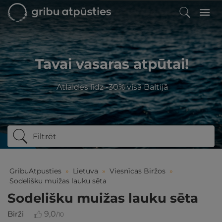
Tavai vasaras atpūtai!
Atlaides līdz -30% visā Baltijā
Filtrēt
GribuAtpusties
»
Lietuva
»
Viesnīcas Biržos
»
Sodelišku muižas lauku sēta
Sodelišku muižas lauku sēta
Birži
9,0
/10