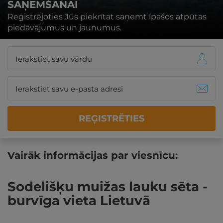
SAŅEMŠANAI
Reģistrējoties Jūs piekrītat saņemt īpašos atpūtas
piedāvājumus un jaunumus.
REĢISTRĒTIES
Vairāk informācijas par viesnīcu:
Sodelišķu muižas lauku sēta -
burvīga vieta Lietuvā