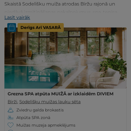
Skaistā Sodelišku muiža atrodas Biržu rajonā un
piedāvā izmitināšanas pakalpojumus, spa, tenisa
Lasīt vairāk
kortus, bērnu rotaļu istabu, ir muzejs un citas
Derīgs Arī VASARĀ
izklaides.
Grezna SPA atpūta MUIŽĀ ar izklaidēm DIVIEM
Birži
,
Sodelišku muižas lauku sēta
Zviedru galda brokastis
Atpūta SPA zonā
Muižas muzeja apmeklējums