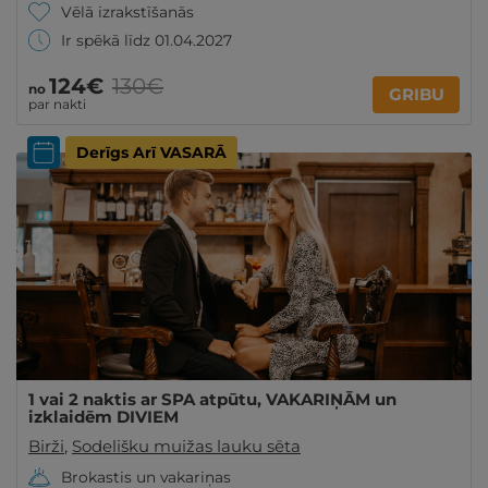
Vēlā izrakstīšanās
Ir spēkā līdz 01.04.2027
124€
130€
no
GRIBU
par nakti
Derīgs Arī VASARĀ
1 vai 2 naktis ar SPA atpūtu, VAKARIŅĀM un
izklaidēm DIVIEM
Birži
,
Sodelišku muižas lauku sēta
Brokastis un vakariņas