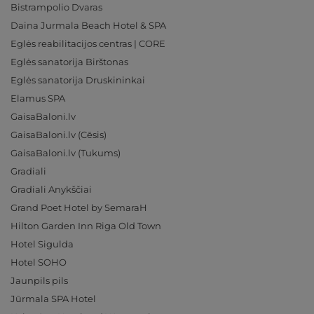
Bistrampolio Dvaras
Daina Jurmala Beach Hotel & SPA
Eglės reabilitacijos centras | CORE
Eglės sanatorija Birštonas
Eglės sanatorija Druskininkai
Elamus SPA
GaisaBaloni.lv
GaisaBaloni.lv (Cēsis)
GaisaBaloni.lv (Tukums)
Gradiali
Gradiali Anykščiai
Grand Poet Hotel by SemaraH
Hilton Garden Inn Riga Old Town
Hotel Sigulda
Hotel SOHO
Jaunpils pils
Jūrmala SPA Hotel