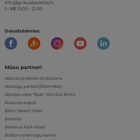
info@gribuatpusties.lv
I - VII
10:00 - 21:00
Draudzēsimies:
Mūsu partneri
Asociacija Skrisk oro balionu
Atostogų parkas (Žibininkai)
Atpūtas vieta "Buki" MiniZoo BUKS
Auksinės kopos
Baltic Beach Hotel
Baltvilla
Bellevue Park Hotel
Birštono pramogų kalnas