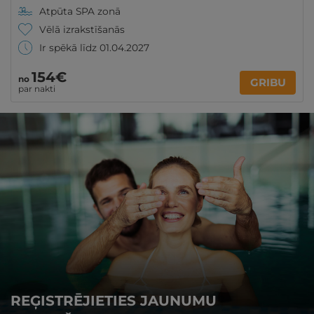
Atpūta SPA zonā
Vēlā izrakstīšanās
Ir spēkā līdz 01.04.2027
154€
no
GRIBU
par nakti
REĢISTRĒJIETIES JAUNUMU