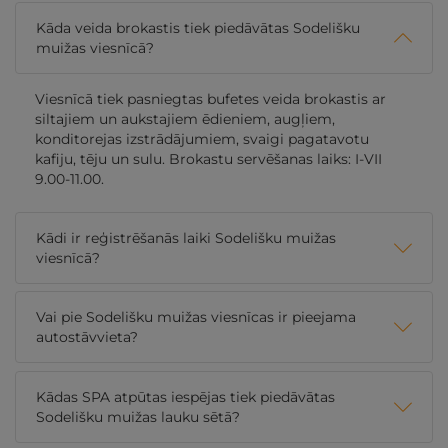
Kāda veida brokastis tiek piedāvātas Sodelišku
muižas viesnīcā?
Viesnīcā tiek pasniegtas bufetes veida brokastis ar
siltajiem un aukstajiem ēdieniem, augļiem,
konditorejas izstrādājumiem, svaigi pagatavotu
kafiju, tēju un sulu. Brokastu servēšanas laiks: I-VII
9.00-11.00.
Kādi ir reģistrēšanās laiki Sodelišku muižas
viesnīcā?
Vai pie Sodelišku muižas viesnīcas ir pieejama
autostāvvieta?
Kādas SPA atpūtas iespējas tiek piedāvātas
Sodelišku muižas lauku sētā?