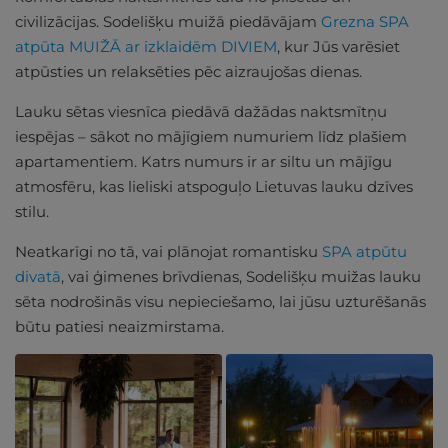
civilizācijas. Sodelišķu muižā piedāvājam
Grezna SPA
atpūta MUIŽĀ ar izklaidēm DIVIEM
, kur Jūs varēsiet
atpūsties un relaksēties pēc aizraujošas dienas.
Lauku sētas viesnīca piedāvā dažādas naktsmītņu
iespējas – sākot no mājīgiem numuriem līdz plašiem
apartamentiem. Katrs numurs ir ar siltu un mājīgu
atmosfēru, kas lieliski atspoguļo Lietuvas lauku dzīves
stilu.
Neatkarīgi no tā, vai plānojat romantisku
SPA atpūtu
divatā
, vai ģimenes brīvdienas, Sodelišķu muižas lauku
sēta nodrošinās visu nepieciešamo, lai jūsu uzturēšanās
būtu patiesi neaizmirstama.