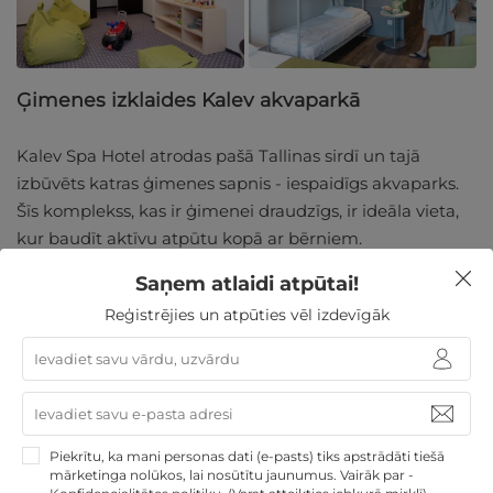
Ģimenes izklaides Kalev akvaparkā
Kalev Spa Hotel atrodas pašā Tallinas sirdī un tajā
izbūvēts katras ģimenes sapnis - iespaidīgs akvaparks.
Šīs komplekss, kas ir ģimenei draudzīgs, ir ideāla vieta,
kur baudīt aktīvu atpūtu kopā ar bērniem.
Saņem atlaidi atpūtai!
Tallinas akvaparkā ir daudz dažādu atrakciju un ūdens
prieku piemērotu visiem vecumiem. Bērni būs sajūsmā
Reģistrējies un atpūties vēl izdevīgāk
par akvaparka piedāvātajām atrakcijām, bet vecāki
varēs baudīt mierīgu peldi vai atpūtu saunā un džakūzī.
Kalev Spa Hotel piedāvā arī īpašas ģimenes
piedāvājumu ceļazīmes, kas padara šo viesnīcu par
Piekrītu, ka mani personas dati (e-pasts) tiks apstrādāti tiešā
labāko izvēli, plānojot atpūtu ar ģimeni.
mārketinga nolūkos, lai nosūtītu jaunumus. Vairāk par -