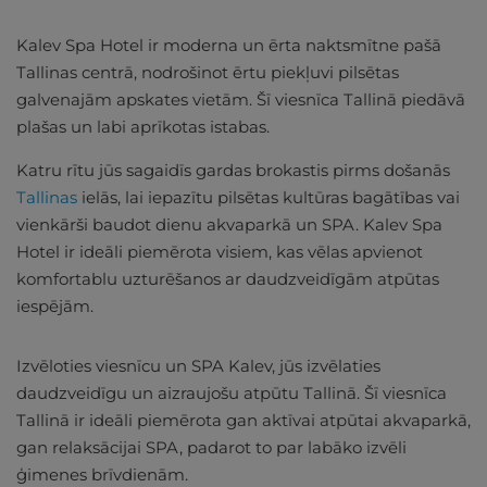
Kalev Spa Hotel ir moderna un ērta naktsmītne pašā
Tallinas centrā, nodrošinot ērtu piekļuvi pilsētas
galvenajām apskates vietām. Šī viesnīca Tallinā piedāvā
plašas un labi aprīkotas istabas.
Katru rītu jūs sagaidīs gardas brokastis pirms došanās
Tallinas
ielās, lai iepazītu pilsētas kultūras bagātības vai
vienkārši baudot dienu akvaparkā un SPA. Kalev Spa
Hotel ir ideāli piemērota visiem, kas vēlas apvienot
komfortablu uzturēšanos ar daudzveidīgām atpūtas
iespējām.
Izvēloties viesnīcu un SPA Kalev, jūs izvēlaties
daudzveidīgu un aizraujošu atpūtu Tallinā. Šī viesnīca
Tallinā ir ideāli piemērota gan aktīvai atpūtai akvaparkā,
gan relaksācijai SPA, padarot to par labāko izvēli
ģimenes brīvdienām.