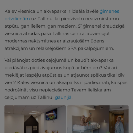
Kalev viesnīca un akvaparks ir ideāla izvēle
ģimenes
brīvdienām
uz Tallinu, lai piedzīvotu neaizmirstamu
atpūtu gan lieliem, gan maziem. Šī ģimenei draudzīgā
viesnīca atrodas pašā Tallinas centrā, apvienojot
modernas naktsmītnes ar aizraujošām ūdens
atrakcijām un relaksējošiem SPA pakalpojumiem.
Vai plānojat doties ceļojumā un baudīt akvaparka
piedāvātos piedzīvojumus kopā ar bērniem? Vai arī
meklējat iespēju atpūsties un atjaunot spēkus tikai divi
vien? Kalev viesnīca un akvaparks ir pārliecināti, ka spēs
nodrošināt visu nepieciešamo Tavam lieliskajam
ceļojumam uz Tallinu
Igaunijā
.