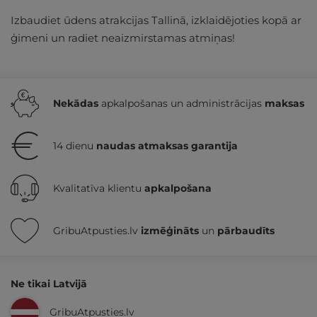
Izbaudiet ūdens atrakcijas Tallinā, izklaidējoties kopā ar
ģimeni un radiet neaizmirstamas atmiņas!
Nekādas
apkalpošanas un administrācijas
maksas
14 dienu
naudas atmaksas garantija
Kvalitatīva klientu
apkalpošana
GribuAtpusties.lv
izmēģināts
un
pārbaudīts
Ne tikai Latvijā
GribuAtpusties.lv