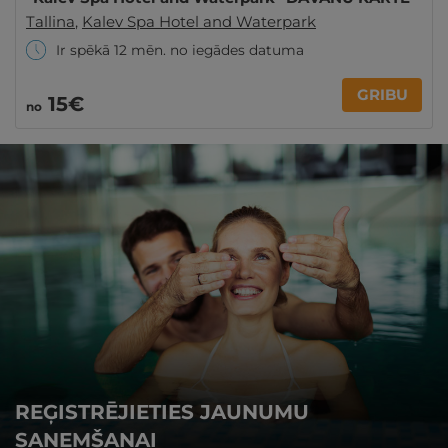
Tallina
,
Kalev Spa Hotel and Waterpark
Ir spēkā 12 mēn. no iegādes datuma
GRIBU
15€
no
REĢISTRĒJIETIES JAUNUMU
SAŅEMŠANAI