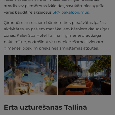
atradīs sev piemērotas izklaides, savukārt pieaugušie
varēs baudīt relaksējošus
SPA pakalpojumus
.
Ģimenēm ar maziem bērniem tiek piedāvātas īpašas
aktivitātes un pašiem mazākajiem bērniem draudzīgas
zonas. Kalev Spa Hotel Tallinā ir ģimenei draudzīga
naktsmītne, nodrošinot visu nepieciešamo ikvienam
ģimenes loceklim priekš neaizmirstamas atpūtas.
Ērta uzturēšanās Tallinā