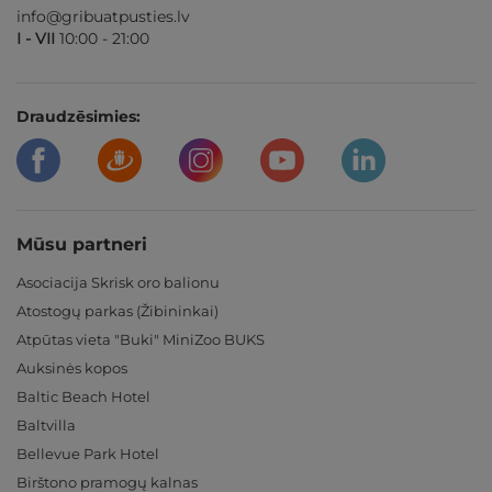
info@gribuatpusties.lv
I - VII
10:00 - 21:00
Draudzēsimies:
Mūsu partneri
Asociacija Skrisk oro balionu
Atostogų parkas (Žibininkai)
Atpūtas vieta "Buki" MiniZoo BUKS
Auksinės kopos
Baltic Beach Hotel
Baltvilla
Bellevue Park Hotel
Birštono pramogų kalnas