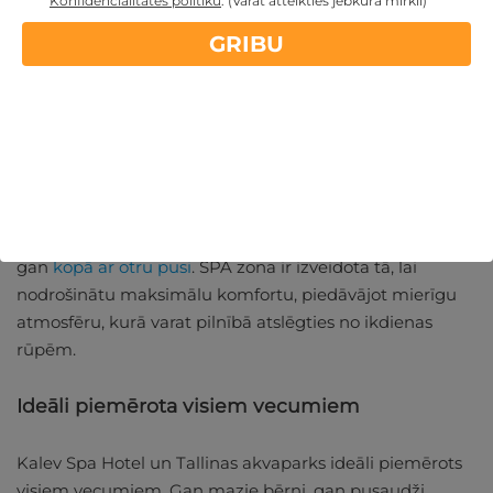
Konfidencialitātes politiku
.
(Varat atteikties jebkurā mirklī)
Relaksējoši SPA pakalpojumi
GRIBU
Kalev Spa Hotel Tallinā piedāvā ne tikai izklaides
akvaparkā, bet arī augstākās klases SPA pakalpojumus
atpūtai un spēku atjaunošanai. SPA viesnīca Tallinā
piedāvā dažāda veida masāžas, sejas kopšanas
procedūras un relaksējošas vannas.
Kalev SPA ir ideāla vieta, kur pavadīt laiku gan vienatnē,
gan
kopā ar otru pusi
. SPA zona ir izveidota tā, lai
nodrošinātu maksimālu komfortu, piedāvājot mierīgu
atmosfēru, kurā varat pilnībā atslēgties no ikdienas
rūpēm.
Ideāli piemērota visiem vecumiem
Kalev Spa Hotel un Tallinas akvaparks ideāli piemērots
visiem vecumiem. Gan mazie bērni, gan pusaudži