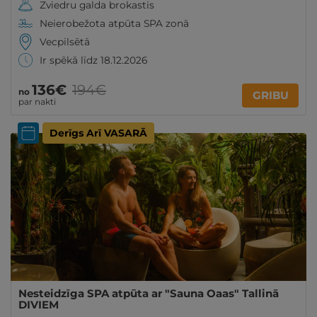
Zviedru galda brokastis
Neierobežota atpūta SPA zonā
Vecpilsētā
Ir spēkā līdz 18.12.2026
136€
194€
no
GRIBU
par nakti
Derīgs Arī VASARĀ
Nesteidzīga SPA atpūta ar "Sauna Oaas" Tallinā
DIVIEM