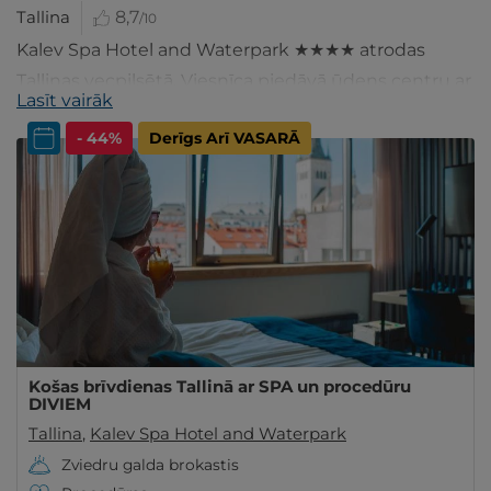
Tallina
8,7
/10
Kalev Spa Hotel and Waterpark ★★★★ atrodas
Tallinas vecpilsētā. Viesnīca piedāvā ūdens centru ar
Lasīt vairāk
50 metru garu iekštelpu baseinu, SPA un
- 44%
Derīgs Arī VASARĀ
skaistumkopšanas centru, kā arī veselības centru.
Košas brīvdienas Tallinā ar SPA un procedūru
DIVIEM
Tallina
,
Kalev Spa Hotel and Waterpark
Zviedru galda brokastis