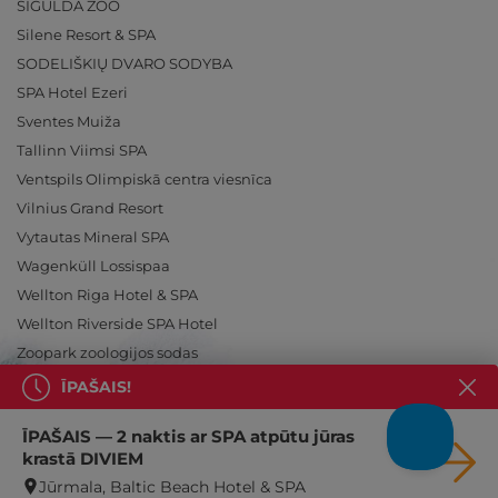
SIGULDA ZOO
Silene Resort & SPA
SODELIŠKIŲ DVARO SODYBA
SPA Hotel Ezeri
Sventes Muiža
Tallinn Viimsi SPA
Ventspils Olimpiskā centra viesnīca
Vilnius Grand Resort
Vytautas Mineral SPA
Wagenküll Lossispaa
Wellton Riga Hotel & SPA
Wellton Riverside SPA Hotel
Zoopark zoologijos sodas
ĪPAŠAIS!
ĪPAŠAIS — 2 naktis ar SPA atpūtu jūras
krastā DIVIEM
Ieslēdz atpūtu!
Jūrmala, Baltic Beach Hotel & SPA