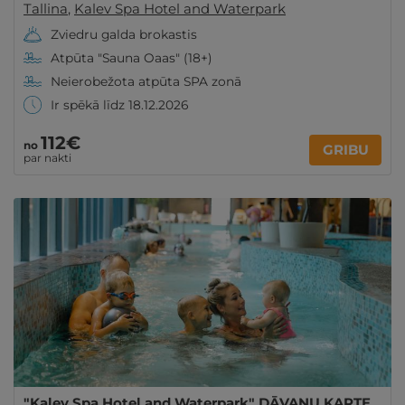
Tallina
,
Kalev Spa Hotel and Waterpark
Zviedru galda brokastis
Atpūta "Sauna Oaas" (18+)
Neierobežota atpūta SPA zonā
Ir spēkā līdz 18.12.2026
112€
no
GRIBU
par nakti
"Kalev Spa Hotel and Waterpark" DĀVANU KARTE