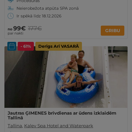
Procedūras
Neierobežota atpūta SPA zonā
Ir spēkā līdz 18.12.2026
99€
177€
no
GRIBU
par nakti
- 61%
Derīgs Arī VASARĀ
Jautras ĢIMENES brīvdienas ar ūdens izklaidēm
Tallinā
Tallina
,
Kalev Spa Hotel and Waterpark