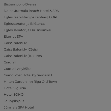
Bistrampolio Dvaras
Daina Jurmala Beach Hotel & SPA
Eglės reabilitacijos centras | CORE
Eglės sanatorija Birštonas
Eglės sanatorija Druskininkai
Elamus SPA
GaisaBaloni.lv
GaisaBaloni.lv (Cēsis)
GaisaBaloni.lv (Tukums)
Gradiali
Gradiali Anykščiai
Grand Poet Hotel by SemaraH
Hilton Garden Inn Riga Old Town
Hotel Sigulda
Hotel SOHO
Jaunpils pils
Jūrmala SPA Hotel