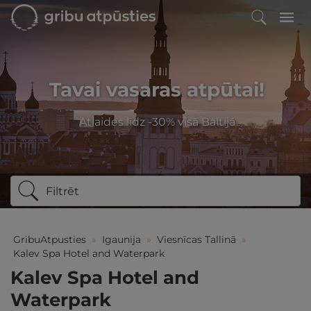
Tavai vasaras atpūtai!
Atlaides līdz -30% visā Baltijā
Filtrēt
GribuAtpusties
»
Igaunija
»
Viesnīcas Tallinā
»
Kalev Spa Hotel and Waterpark
Kalev Spa Hotel and
Waterpark