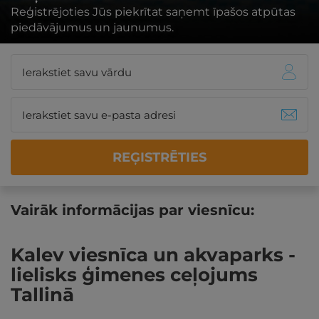
Reģistrējoties Jūs piekrītat saņemt īpašos atpūtas
piedāvājumus un jaunumus.
REĢISTRĒTIES
Vairāk informācijas par viesnīcu:
Kalev viesnīca un akvaparks -
lielisks ģimenes ceļojums
Tallinā