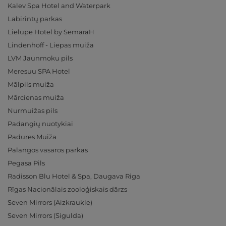
Kalev Spa Hotel and Waterpark
Labirintų parkas
Lielupe Hotel by SemaraH
Lindenhoff - Liepas muiža
LVM Jaunmoku pils
Meresuu SPA Hotel
Mālpils muiža
Mārcienas muiža
Nurmuižas pils
Padangių nuotykiai
Padures Muiža
Palangos vasaros parkas
Pegasa Pils
Radisson Blu Hotel & Spa, Daugava Riga
Rīgas Nacionālais zooloģiskais dārzs
Seven Mirrors (Aizkraukle)
Seven Mirrors (Sigulda)