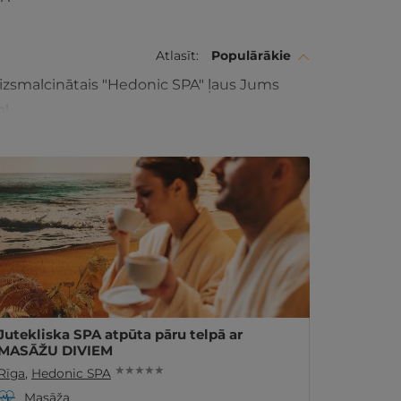
Atlasīt:
Populārākie
zsmalcinātais "Hedonic SPA" ļaus Jums
m!
Jutekliska SPA atpūta pāru telpā ar
MASĀŽU DIVIEM
★ ★ ★ ★ ★
Rīga
,
Hedonic SPA
Masāža