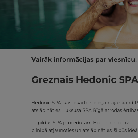
Vairāk informācijas par viesnīcu:
Greznais Hedonic SPA R
Hedonic SPA, kas iekārtots elegantajā Grand Poe
atslābināties. Luksusa SPA Rīgā atrodas ērtība
Papildus SPA procedūrām Hedonic piedāvā arī a
pilnībā atjaunoties un atslābināties, šī būs id