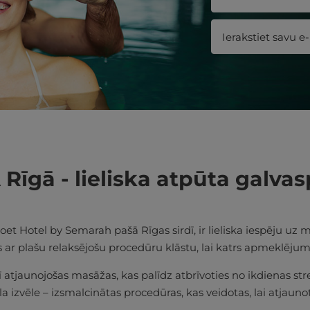
īgā - lieliska atpūta galvas
t Hotel by Semarah pašā Rīgas sirdī, ir lieliska iespēju uz mi
s ar plašu relaksējošu procedūru klāstu, lai katrs apmeklēju
tjaunojošas masāžas, kas palīdz atbrīvoties no ikdienas str
eāla izvēle – izsmalcinātas procedūras, kas veidotas, lai atja