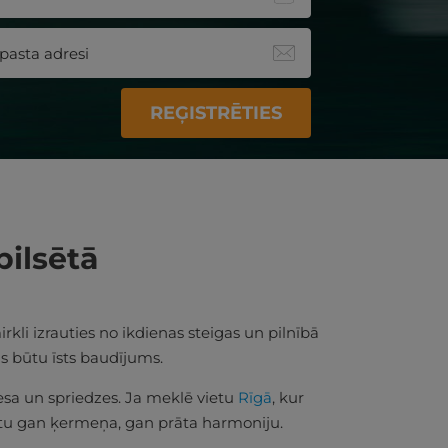
REĢISTRĒTIES
pilsētā
rkli izrauties no ikdienas steigas un pilnībā
ms būtu īsts baudījums.
esa un spriedzes. Ja meklē vietu
Rīgā
, kur
unotu gan ķermeņa, gan prāta harmoniju.