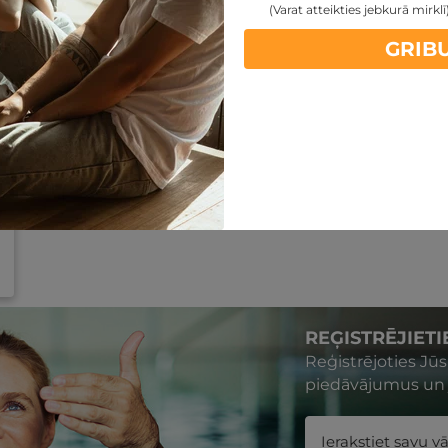
(Varat atteikties jebkurā mirklī
GRIB
REĢISTRĒJIET
Reģistrējoties Jū
piedāvājumus un