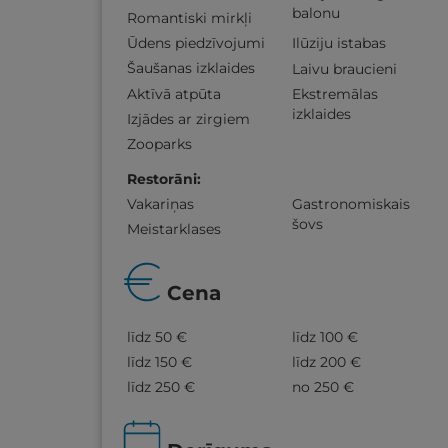
balonu
Romantiski mirkļi
Ūdens piedzīvojumi
Ilūziju istabas
Šaušanas izklaides
Laivu braucieni
Aktīvā atpūta
Ekstremālas
izklaides
Izjādes ar zirgiem
Zooparks
Restorāni
:
Vakariņas
Gastronomiskais
šovs
Meistarklases
Cena
līdz 50 €
līdz 100 €
līdz 150 €
līdz 200 €
līdz 250 €
no 250 €