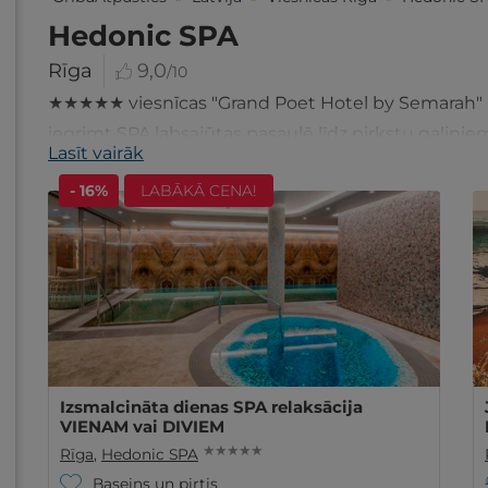
Hedonic SPA
Rīga
9,0
/10
★★★★★ viesnīcas "Grand Poet Hotel by Semarah" i
iegrimt SPA labsajūtas pasaulē līdz pirkstu galiņie
Lasīt vairāk
- 16%
LABĀKĀ CENA!
Izsmalcināta dienas SPA relaksācija
VIENAM vai DIVIEM
★ ★ ★ ★ ★
Rīga
,
Hedonic SPA
Baseins un pirtis