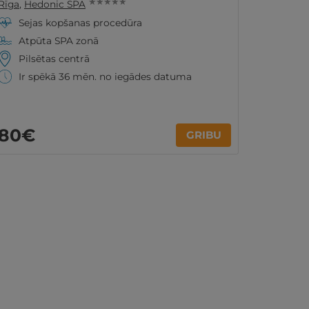
★ ★ ★ ★ ★
Rīga
,
Hedonic SPA
Sejas kopšanas procedūra
Atpūta SPA zonā
Pilsētas centrā
Ir spēkā 36 mēn. no iegādes datuma
80€
GRIBU