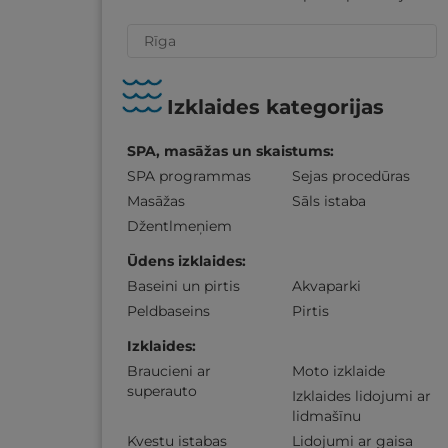
Izklaides kategorijas
SPA, masāžas un skaistums
:
SPA programmas
Sejas procedūras
Masāžas
Sāls istaba
Džentlmeņiem
Ūdens izklaides
:
Baseini un pirtis
Akvaparki
Peldbaseins
Pirtis
Izklaides
:
Braucieni ar
Moto izklaide
superauto
Izklaides lidojumi ar
lidmašīnu
Kvestu istabas
Lidojumi ar gaisa