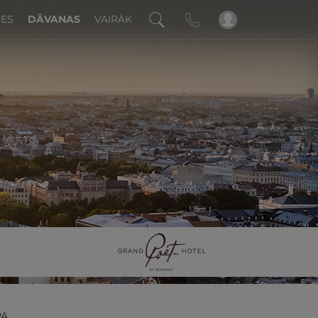
DES
DĀVANAS
VAIRĀK
!
PA