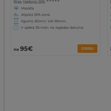
★ ★ ★ ★ ★
Rīga
,
Hedonic SPA
Masāža
Atpūta SPA zonā
Ilgums: 60min. VAI 90min.
Ir spēkā 36 mēn. no iegādes datuma
95€
GRIBU
no