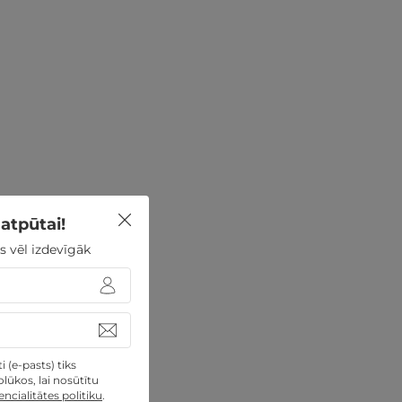
atpūtai!
s vēl izdevīgāk
 (e-pasts) tiks
lūkos, lai nosūtītu
ncialitātes politiku
.