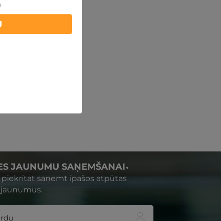
)
U
IES JAUNUMU SAŅEMŠANAI
s piekrītat saņemt īpašos atpūtas
 jaunumus.