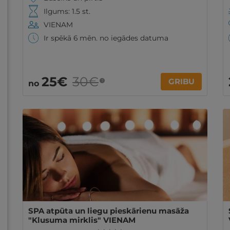
Ilgums: 1.5 st.
VIENAM
Ir spēkā 6 mēn. no iegādes datuma
25€
30€
GRIBU
?
no
SPA atpūta un liegu pieskārienu masāža
"Klusuma mirklis" VIENAM