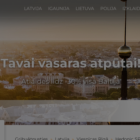
LATVIJA
IGAUNIJA
LIETUVA
POLIJA
IZKLAI
Tavai vasaras atpūtai
Atlaides līdz -30% visā Baltijā
GribuAtpusties
»
Latvija
»
Viesnīcas Rīgā
»
Hedonic S