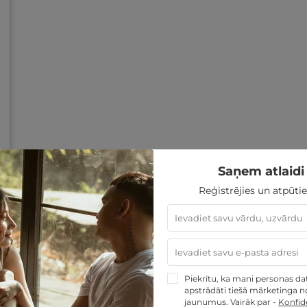
Saņem atlaidi 
Reģistrējies un atpūtie
Piekrītu, ka mani personas dati
apstrādāti tiešā mārketinga no
jaunumus. Vairāk par -
Konfide