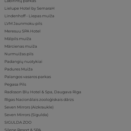
Labirintų parkas
Lielupe Hotel by SemaraH
Lindenhoff - Liepas muiža
LVM Jaunmoku pils
Meresuu SPA Hotel
Mālpils muiža
Mārcienas muiža
Nurmuižas pils
Padangių nuotykiai
Padures Muiža
Palangos vasaros parkas
Pegasa Pils
Radisson Blu Hotel & Spa, Daugava Riga
Rīgas Nacionālais zooloģiskais dārzs
Seven Mirrors (Aizkraukle)
Seven Mirrors (Sigulda)
SIGULDA ZOO
Silene Resort & SPA