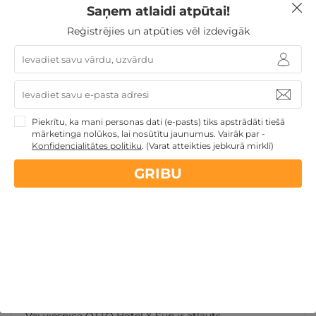
Saņem atlaidi atpūtai!
Kāda veida brokastis tiek piedāvātas viesnīcā
OTTO Hotel & Sun?
Reģistrējies un atpūties vēl izdevīgāk
Viesnīcā tiek servētas bufetes veida brokastis ar
siltajiem un aukstajiem ēdieniem, augļiem,
konditorejas izstrādājumiem, svaigi pagatavotu
kafiju, tēju un sulu.
Piekrītu, ka mani personas dati (e-pasts) tiks apstrādāti tiešā
mārketinga nolūkos, lai nosūtītu jaunumus. Vairāk par -
Konfidencialitātes politiku
.
(Varat atteikties jebkurā mirklī)
Kādi ir reģistrēšanās laiki viesnīcā OTTO Hotel &
Sun?
GRIBU
Vai pie viesnīcas OTTO Hotel & Sun ir pieejama
autostāvvieta?
Kādas SPA atpūtas iespējas piedāvā viesnīca
OTTO Hotel & Sun?
Vai viesnīcā OTTO Hotel & Sun ir atļauts