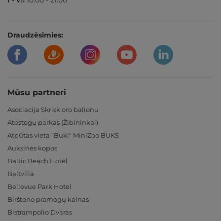
Draudzēsimies:
Mūsu partneri
Asociacija Skrisk oro balionu
Atostogų parkas (Žibininkai)
Atpūtas vieta "Buki" MiniZoo BUKS
Auksinės kopos
Baltic Beach Hotel
Baltvilla
Bellevue Park Hotel
Birštono pramogų kalnas
Bistrampolio Dvaras