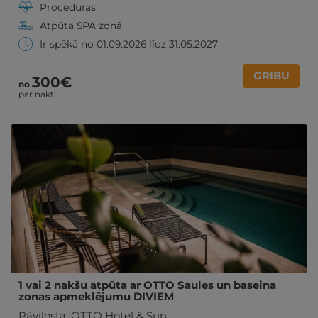
Procedūras
Atpūta SPA zonā
Ir spēkā no 01.09.2026 līdz 31.05.2027
GRIBU
300€
no
par nakti
1 vai 2 nakšu atpūta ar OTTO Saules un baseina
zonas apmeklējumu DIVIEM
Pāvilosta
,
OTTO Hotel & Sun