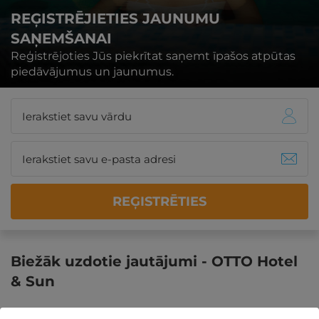
REĢISTRĒJIETIES JAUNUMU
SAŅEMŠANAI
Reģistrējoties Jūs piekrītat saņemt īpašos atpūtas
piedāvājumus un jaunumus.
REĢISTRĒTIES
Biežāk uzdotie jautājumi - OTTO Hotel
& Sun