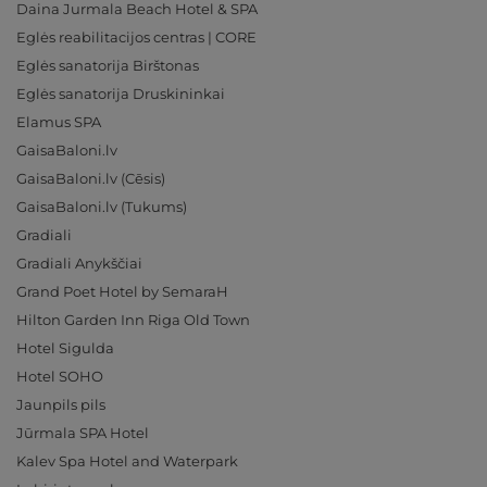
Daina Jurmala Beach Hotel & SPA
Eglės reabilitacijos centras | CORE
Eglės sanatorija Birštonas
Eglės sanatorija Druskininkai
Elamus SPA
GaisaBaloni.lv
GaisaBaloni.lv (Cēsis)
GaisaBaloni.lv (Tukums)
Gradiali
Gradiali Anykščiai
Grand Poet Hotel by SemaraH
Hilton Garden Inn Riga Old Town
Hotel Sigulda
Hotel SOHO
Jaunpils pils
Jūrmala SPA Hotel
Kalev Spa Hotel and Waterpark