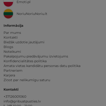
Emoti.pl
NoriuNoriuNoriu.lt
Informācija
Par mums
Kontakti
Biežāk uzdotie jautājumi
Blogs
Noteikumi
Pakalpojumu piedāvājumu izvietojums
Konfidencialitātes politika
Amata vietas kandidātu personas datu politika
Partneriem
Karjera
Ziņot par nelikumīgu saturu
Kontakti
+37126001060
info@gribuatpusties.lv
I - VII
10:00 - 21:00