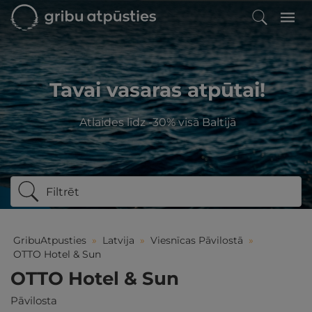
Tavai vasaras atpūtai!
Atlaides līdz -30% visā Baltijā
Filtrēt
GribuAtpusties
»
Latvija
»
Viesnīcas Pāvilostā
»
OTTO Hotel & Sun
OTTO Hotel & Sun
Pāvilosta