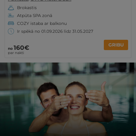
Brokastis
Atpūta SPA zonā
COZY istaba ar balkonu
Ir spēkā no 01.09.2026 līdz 31.05.2027
GRIBU
160€
no
par nakti