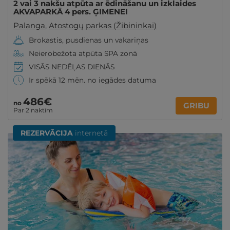
2 vai 3 nakšu atpūta ar ēdināšanu un izklaides
AKVAPARKĀ 4 pers. ĢIMENEI
Palanga
,
Atostogų parkas (Žibininkai)
Brokastis, pusdienas un vakariņas
Neierobežota atpūta SPA zonā
VISĀS NEDĒĻAS DIENĀS
Ir spēkā 12 mēn. no iegādes datuma
486€
no
GRIBU
Par 2 naktīm
REZERVĀCIJA
internetā