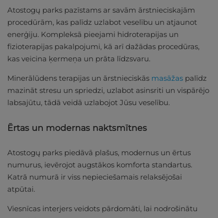
Atostogų parks pazīstams ar savām ārstnieciskajām
procedūrām, kas palīdz uzlabot veselību un atjaunot
enerģiju. Kompleksā pieejami hidroterapijas un
fizioterapijas pakalpojumi, kā arī dažādas procedūras,
kas veicina ķermeņa un prāta līdzsvaru.
Minerālūdens terapijas un ārstnieciskās
masāžas
palīdz
mazināt stresu un spriedzi, uzlabot asinsriti un vispārējo
labsajūtu, tādā veidā uzlabojot Jūsu veselību.
Ērtas un modernas naktsmītnes
Atostogų parks piedāvā plašus, modernus un ērtus
numurus, ievērojot augstākos komforta standartus.
Katrā numurā ir viss nepieciešamais relaksējošai
atpūtai.
Viesnīcas interjers veidots pārdomāti, lai nodrošinātu