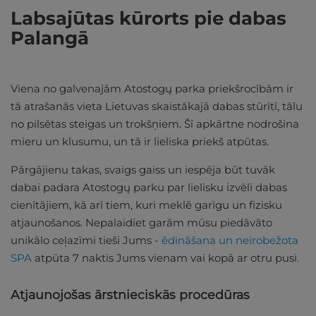
Labsajūtas kūrorts pie dabas
Palangā
Viena no galvenajām Atostogų parka priekšrocībām ir
tā atrašanās vieta Lietuvas skaistākajā dabas stūrītī, tālu
no pilsētas steigas un trokšņiem. Šī apkārtne nodrošina
mieru un klusumu, un tā ir lieliska priekš atpūtas.
Pārgājienu takas, svaigs gaiss un iespēja būt tuvāk
dabai padara Atostogų parku par lielisku izvēli dabas
cienītājiem, kā arī tiem, kuri meklē garīgu un fizisku
atjaunošanos. Nepalaidiet garām mūsu piedāvāto
unikālo ceļazīmi tieši Jums -
ēdināšana un neirobežota
SPA
atpūta 7 naktis Jums vienam vai kopā ar otru pusi.
Atjaunojošas ārstnieciskās procedūras