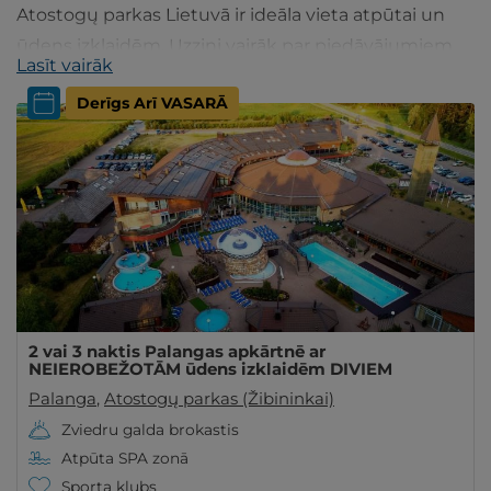
Atostogų parkas Lietuvā ir ideāla vieta atpūtai un
ūdens izklaidēm. Uzzini vairāk par piedāvājumiem
Lasīt vairāk
un iespējām gribuatpusties.lv!
Derīgs Arī VASARĀ
2 vai 3 naktis Palangas apkārtnē ar
NEIEROBEŽOTĀM ūdens izklaidēm DIVIEM
Palanga
,
Atostogų parkas (Žibininkai)
Zviedru galda brokastis
Atpūta SPA zonā
Sporta klubs