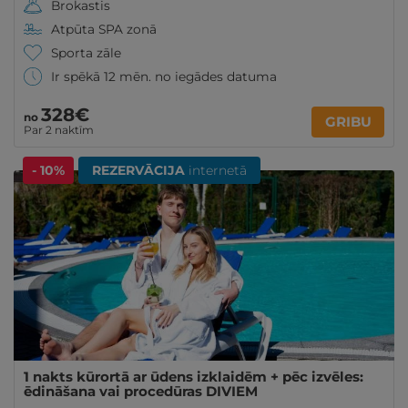
Brokastis
Atpūta SPA zonā
Sporta zāle
Ir spēkā 12 mēn. no iegādes datuma
328€
no
GRIBU
Par 2 naktīm
- 10%
REZERVĀCIJA
internetā
1 nakts kūrortā ar ūdens izklaidēm + pēc izvēles:
ēdināšana vai procedūras DIVIEM