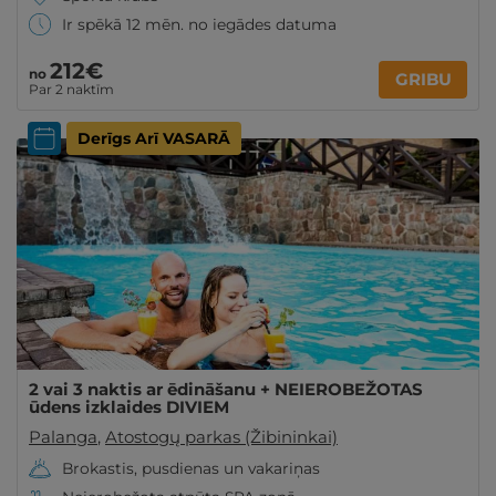
Ir spēkā 12 mēn. no iegādes datuma
212€
no
GRIBU
Par 2 naktīm
Derīgs Arī VASARĀ
2 vai 3 naktis ar ēdināšanu + NEIEROBEŽOTAS
ūdens izklaides DIVIEM
Palanga
,
Atostogų parkas (Žibininkai)
Brokastis, pusdienas un vakariņas