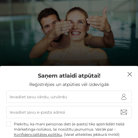
REĢISTRĒJIETIES JAUNUMU
Saņem atlaidi atpūtai!
SAŅEMŠANAI
Reģistrējies un atpūties vēl izdevīgāk
Reģistrējoties Jūs piekrītat saņemt īpašos atpūtas
piedāvājumus un jaunumus.
Piekrītu, ka mani personas dati (e-pasts) tiks apstrādāti tiešā
mārketinga nolūkos, lai nosūtītu jaunumus. Vairāk par -
Konfidencialitātes politiku
.
(Varat atteikties jebkurā mirklī)