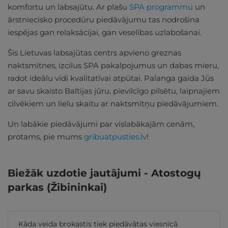
komfortu un labsajūtu. Ar plašu
SPA programmu
un
ārstniecisko procedūru piedāvājumu tas nodrošina
iespējas gan relaksācijai, gan veselības uzlabošanai.
Šis Lietuvas labsajūtas centrs apvieno greznas
naktsmītnes, izcilus SPA pakalpojumus un dabas mieru,
radot ideālu vidi kvalitatīvai atpūtai. Palanga gaida Jūs
ar savu skaisto Baltijas jūru, pievilcīgo pilsētu, laipnajiem
cilvēkiem un lielu skaitu ar naktsmītņu piedāvājumiem.
Un labākie piedāvājumi par vislabākajām cenām,
protams, pie mums
gribuatpusties.lv
!
Biežāk uzdotie jautājumi - Atostogų
parkas (Žibininkai)
Kāda veida brokastis tiek piedāvātas viesnīcā