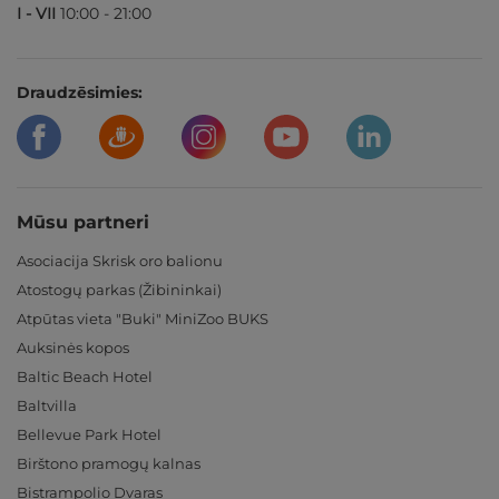
I - VII
10:00 - 21:00
Draudzēsimies:
Mūsu partneri
Asociacija Skrisk oro balionu
Atostogų parkas (Žibininkai)
Atpūtas vieta "Buki" MiniZoo BUKS
Auksinės kopos
Baltic Beach Hotel
Baltvilla
Bellevue Park Hotel
Birštono pramogų kalnas
Bistrampolio Dvaras