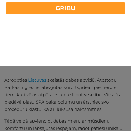
GRIBU
REĢISTRĒTIES
Vairāk informācijas par viesnīcu:
Atostogų parks - lielisks
labsajūtas kūrorts Lietuvā
Atrodoties
Lietuvas
skaistās dabas apvidū, Atostogų
Parkas ir grezns labsajūtas kūrorts, ideāli piemērots
tiem, kuri vēlas atpūsties un uzlabot veselību. Viesnīca
piedāvā plašu SPA pakalpojumu un ārstniecisko
procedūru klāstu, kā arī luksusa naktsmītnes.
Tādā veidā apvienojot dabas mieru ar mūsdienu
komfortu un labsajūtas iespējām, radot patiesi unikālu