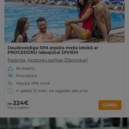
Daudzveidīga SPA atpūta meža ielokā ar
PROCEDŪRU labsajūtai DIVIEM
Palanga
,
Atostogų parkas (Žibininkai)
Brokastis
Procedūra
Atpūta SPA zonā
Ir spēkā 12 mēn. no iegādes datuma
224€
no
GRIBU
Par 2 naktīm