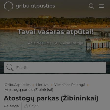
Tavai vasaras atpūtai!
Atlaides līdz -30% visā Baltijā
Filtrēt
GribuAtpusties
»
Lietuva
»
Viesnīcas Palangā
»
Atostogų parkas (Žibininkai)
Atostogų parkas (Žibininkai)
Palanga
8,9
/10