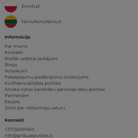
Emoti.pl
NoriuNoriuNoriu.lt
Informācija
Par mums
Kontakti
Biežāk uzdotie jautājumi
Blogs
Noteikumi
Pakalpojumu piedāvājumu izvietojums
Konfidencialitātes politika
Amata vietas kandidātu personas datu politika
Partneriem
Karjera
Ziņot par nelikumīgu saturu
Kontakti
+37126001060
info@gribuatpusties.lv