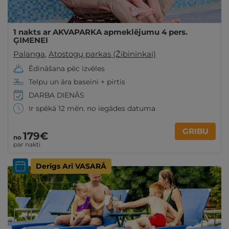
1 nakts ar AKVAPARKA apmeklējumu 4 pers.
ĢIMENEI
Palanga
,
Atostogų parkas (Žibininkai)
Ēdināšana pēc izvēles
Telpu un āra baseini + pirtis
DARBA DIENĀS
Ir spēkā 12 mēn. no iegādes datuma
GRIBU
179€
no
par nakti
Derīgs Arī VASARĀ