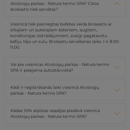
Atostogų parkas - Natura termo SPA? Cikos
brokastis tiek servētas?
Viesnīcā tiek pasniegtas bufetes veida brokastis ar
siltajiem un aukstajiem ēdieniem, augļiem,
konditorejas izstrādājumiem, svaigi pagatavotu
kafiju, tēju un sulu. Brokastu servēšanas laiks: I-V 8.00-
11.00.
Vai pie viesnīcas Atostogų parkas - Natura termo
SPA ir pieejama autostāvvieta?
Kādi ir reģistrēšanās laiki viesnīcā Atostogų
parkas - Natura termo SPA?
Kādas SPA atpūtas iespējas piedāvā viesnīca
Atostogų parkas - Natura termo SPA?