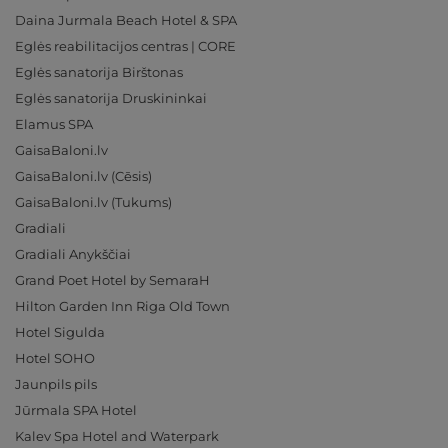
Daina Jurmala Beach Hotel & SPA
Eglės reabilitacijos centras | CORE
Eglės sanatorija Birštonas
Eglės sanatorija Druskininkai
Elamus SPA
GaisaBaloni.lv
GaisaBaloni.lv (Cēsis)
GaisaBaloni.lv (Tukums)
Gradiali
Gradiali Anykščiai
Grand Poet Hotel by SemaraH
Hilton Garden Inn Riga Old Town
Hotel Sigulda
Hotel SOHO
Jaunpils pils
Jūrmala SPA Hotel
Kalev Spa Hotel and Waterpark