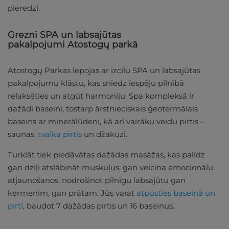
pieredzi.
Grezni SPA un labsajūtas
pakalpojumi Atostogų parkā
Atostogų Parkas lepojas ar izcilu SPA un labsajūtas
pakalpojumu klāstu, kas sniedz iespēju pilnībā
relaksēties un atgūt harmoniju. Spa kompleksā ir
dažādi baseini, tostarp ārstnieciskais ģeotermālais
baseins ar minerālūdeni, kā arī vairāku veidu pirtis –
saunas,
tvaika pirtis
un džakuzi.
Turklāt tiek piedāvātas dažādas masāžas, kas palīdz
gan dziļi atslābināt muskuļus, gan veicina emocionālu
atjaunošanos, nodrošinot pilnīgu labsajūtu gan
ķermenim, gan prātam. Jūs varat
atpūsties baseinā un
pirtī
, baudot 7 dažādas pirtis un 16 baseinus.