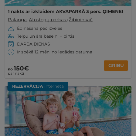
1 nakts ar izklaidēm AKVAPARKĀ 3 pers. ĢIMENEI
Palanga
,
Atostogų parkas (Žibininkai)
Ēdināšana pēc izvēles
Telpu un āra baseini + pirtis
DARBA DIENĀS
Ir spēkā 12 mēn. no iegādes datuma
GRIBU
150€
no
par nakti
REZERVĀCIJA
internetā