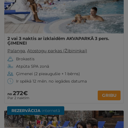
2 vai 3 naktis ar izklaidēm AKVAPARKĀ 3 pers.
ĢIMENEI
Palanga
,
Atostogų parkas (Žibininkai)
Brokastis
Atpūta SPA zonā
Ģimenei (2 pieaugušie + 1 bērns)
Ir spēkā 12 mēn. no iegādes datuma
272€
no
GRIBU
Par 2 naktīm
REZERVĀCIJA
internetā