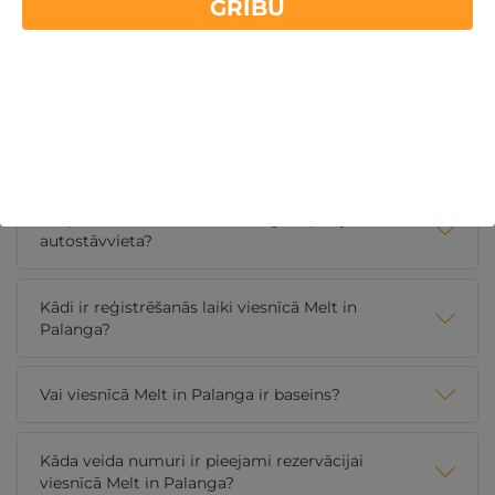
GRIBU
Kāda veida brokastis tiek piedāvātas viesnīcā Melt
in Palanga?
Brokastis parasti nav iekļautas izmitināšanas cenā.
Viesu nama ēkā vai tās tuvumā ir dažādas kafejnīcas,
kur var iegādāties ēdienu.
Vai pie viesnīcas Melt in Palanga ir pieejama
autostāvvieta?
Kādi ir reģistrēšanās laiki viesnīcā Melt in
Palanga?
Vai viesnīcā Melt in Palanga ir baseins?
Kāda veida numuri ir pieejami rezervācijai
viesnīcā Melt in Palanga?