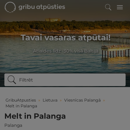
Tavai vasaras atpūtai!
Atlaides līdz -30% visā Baltijā
Filtrēt
GribuAtpusties
»
Lietuva
»
Viesnīcas Palangā
»
Melt in Palanga
Melt in Palanga
Palanga