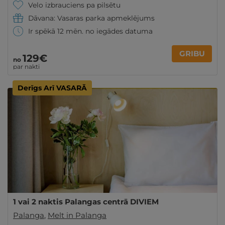
Velo izbrauciens pa pilsētu
Dāvana: Vasaras parka apmeklējums
Ir spēkā 12 mēn. no iegādes datuma
GRIBU
129€
no
par nakti
Derīgs Arī VASARĀ
1 vai 2 naktis Palangas centrā DIVIEM
Palanga
,
Melt in Palanga