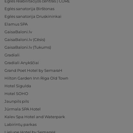
Eglės reabilitacijos centras | CORE
Eglės sanatorija Birštonas
Eglės sanatorija Druskininkai
Elamus SPA
GaisaBaloni.lv
GaisaBaloni.lv (Cēsis)
GaisaBaloni.lv (Tukums)
Gradiali
Gradiali Anykščiai
Grand Poet Hotel by SemaraH
Hilton Garden Inn Riga Old Town
Hotel Sigulda
Hotel SOHO
Jaunpils pils
Jūrmala SPA Hotel
Kalev Spa Hotel and Waterpark
Labirintų parkas
Lielupe Hotel by SemaraH