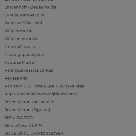
Lindenhoff - Liepas muiža
LVM Jaunmoku pils
Meresuu SPA Hotel
Mālpils muiža
Mārcienas muiža
Nurmuižas pils
Padangių nuotykiai
Padures Muiža
Palangos vasaros parkas
Pegasa Pils
Radisson Blu Hotel & Spa, Daugava Riga
Rīgas Nacionālais zooloģiskais dārzs
Seven Mirrors (Aizkraukle)
Seven Mirrors (Sigulda)
SIGULDA ZOO
Silene Resort & SPA
SODELIŠKIŲ DVARO SODYBA