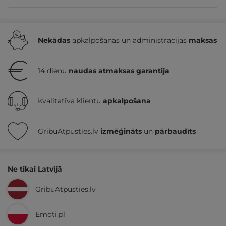
Nekādas
apkalpošanas un administrācijas
maksas
14 dienu
naudas atmaksas garantija
Kvalitatīva klientu
apkalpošana
GribuAtpusties.lv
izmēģināts
un
pārbaudīts
Ne tikai Latvijā
GribuAtpusties.lv
Emoti.pl