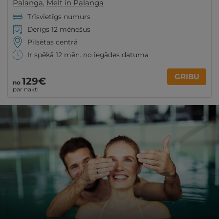
Palanga
,
Melt in Palanga
Trīsvietīgs numurs
Derīgs 12 mēnešus
Pilsētas centrā
Ir spēkā 12 mēn. no iegādes datuma
GRIBU
129€
no
par nakti