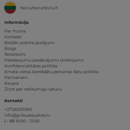
NoriuNoriuNoriu.lt
Informācija
Par mums
Kontakti
Biežāk uzdotie jautājumi
Blogs
Noteikumi
Pakalpojumu piedāvājumu izvietojums
Konfidencialitātes politika
Amata vietas kandidātu personas datu politika
Partneriem
Karjera
Ziņot par nelikumīgu saturu
Kontakti
+37126001060
info@gribuatpusties.lv
I - VII
10:00 - 21:00