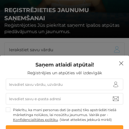
REĢISTRĒJIETIES JAUNUMU
SAŅEMŠANAI
Reģistrējoties Jūs piekrītat saņemt īpašos atpūtas
piedāvājumus un jaunumus.
Saņem atlaidi atpūtai!
Reģistrējies un atpūties vēl izdevīgāk
REĢISTRĒTIES
Biežāk uzdotie jautājumi - Melt in
Piekrītu, ka mani personas dati (e-pasts) tiks apstrādāti tiešā
mārketinga nolūkos, lai nosūtītu jaunumus. Vairāk par -
Palanga
Konfidencialitātes politiku
.
(Varat atteikties jebkurā mirklī)