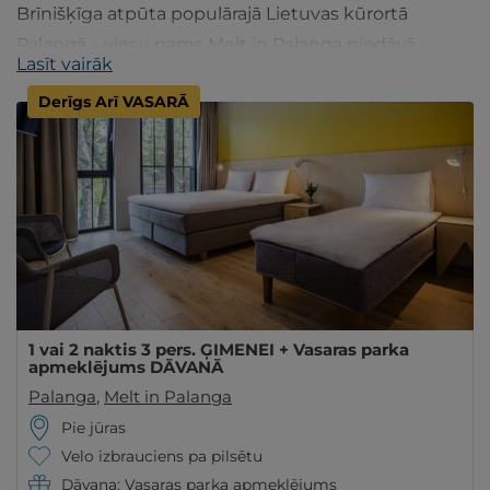
Brīnišķīga atpūta populārajā Lietuvas kūrortā
Palangā – viesu nams Melt in Palanga piedāvā
Lasīt vairāk
mūsdienīgu interjeru, visas ērtības un bezierunu
Derīgs Arī VASARĀ
komfortu!
1 vai 2 naktis 3 pers. ĢIMENEI + Vasaras parka
apmeklējums DĀVANĀ
Palanga
,
Melt in Palanga
Pie jūras
Velo izbrauciens pa pilsētu
Dāvana: Vasaras parka apmeklējums