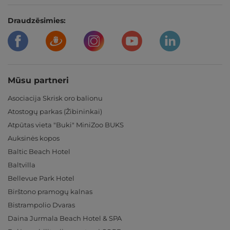
Draudzēsimies:
Mūsu partneri
Asociacija Skrisk oro balionu
Atostogų parkas (Žibininkai)
Atpūtas vieta "Buki" MiniZoo BUKS
Auksinės kopos
Baltic Beach Hotel
Baltvilla
Bellevue Park Hotel
Birštono pramogų kalnas
Bistrampolio Dvaras
Daina Jurmala Beach Hotel & SPA