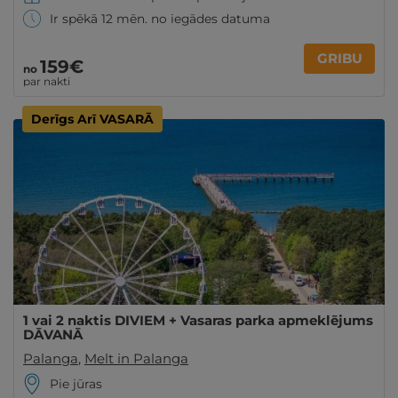
Ir spēkā 12 mēn. no iegādes datuma
GRIBU
159€
no
par nakti
Derīgs Arī VASARĀ
1 vai 2 naktis DIVIEM + Vasaras parka apmeklējums
DĀVANĀ
Palanga
,
Melt in Palanga
Pie jūras