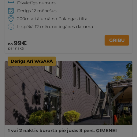
Divvietīgs numurs
Derīgs 12 mēnešus
200m attālumā no Palangas tilta
Ir spēkā 12 mēn. no iegādes datuma
GRIBU
99€
no
par nakti
Derīgs Arī VASARĀ
1 vai 2 naktis kūrortā pie jūras 3 pers. ĢIMENEI