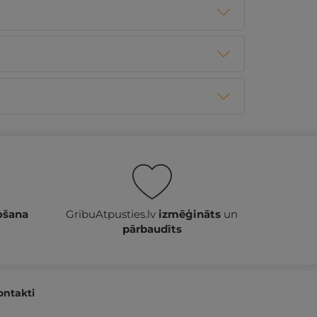
ošana
GribuAtpusties.lv
izmēģināts
un
pārbaudīts
ontakti