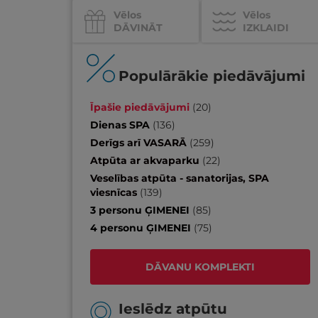
Vēlos
Vēlos
DĀVINĀT
IZKLAIDI
Populārākie piedāvājumi
Īpašie piedāvājumi
(
20
)
Dienas SPA
(
136
)
Derīgs arī VASARĀ
(
259
)
Atpūta ar akvaparku
(
22
)
Veselības atpūta - sanatorijas, SPA
viesnīcas
(
139
)
3 personu ĢIMENEI
(
85
)
4 personu ĢIMENEI
(
75
)
DĀVANU KOMPLEKTI
Ieslēdz atpūtu