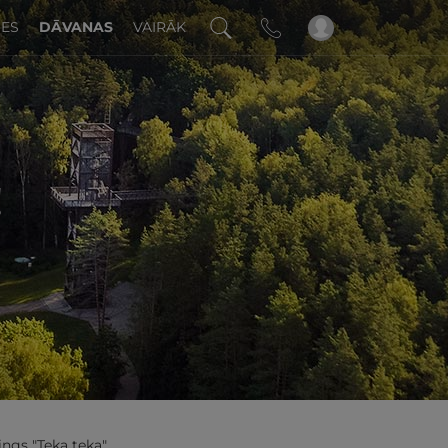
DES
DĀVANAS
VAIRĀK
!
ngs "Teka teka"