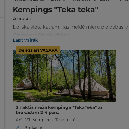
Kempings "Teka teka"
Anīkšči
Lieliska vieta katram, kas meklē mieru pie dabas, g
Grezna atpūta pie dabas.
Lasīt vairāk
Derīgs arī VASARĀ
2 naktis meža kempingā "TekaTeka" ar
brokastīm 2-4 pers.
Anīkšči
,
Kempings "Teka teka"
Brokastis