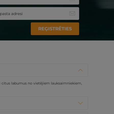
REĢISTRĒTIES
vai citus labumus no vietējiem lauksaimniekiem,