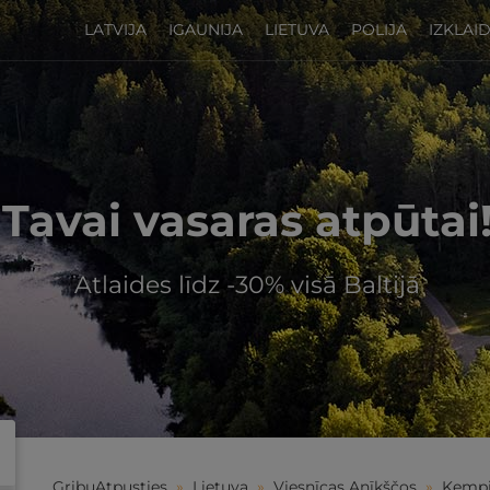
LATVIJA
IGAUNIJA
LIETUVA
POLIJA
IZKLAI
Tavai vasaras atpūtai
Atlaides līdz -30% visā Baltijā
GribuAtpusties
»
Lietuva
»
Viesnīcas Anīkščos
»
Kempi