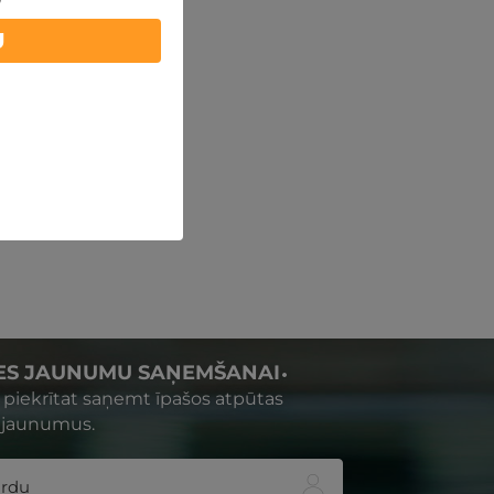
U
IES JAUNUMU SAŅEMŠANAI
s piekrītat saņemt īpašos atpūtas
 jaunumus.