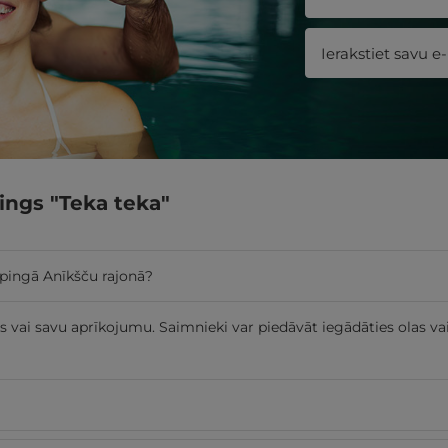
ings "Teka teka"
mpingā Anīkšču rajonā?
lus vai savu aprīkojumu. Saimnieki var piedāvāt iegādāties olas 