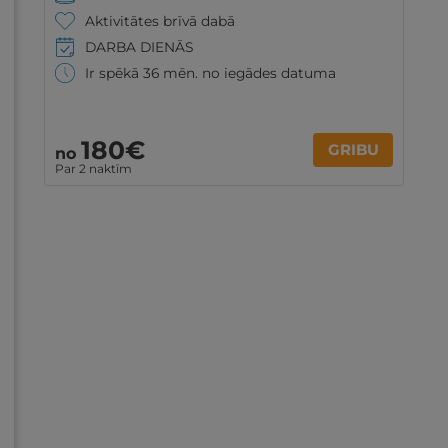
Aktivitātes brīvā dabā
DARBA DIENĀS
Ir spēkā 36 mēn. no iegādes datuma
180€
GRIBU
no
Par 2 naktīm