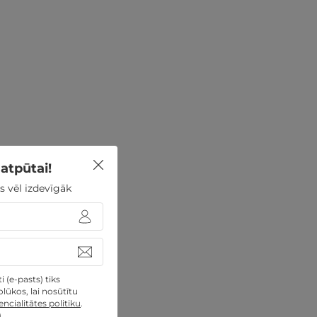
atpūtai!
s vēl izdevīgāk
 (e-pasts) tiks
lūkos, lai nosūtītu
ncialitātes politiku
.
)