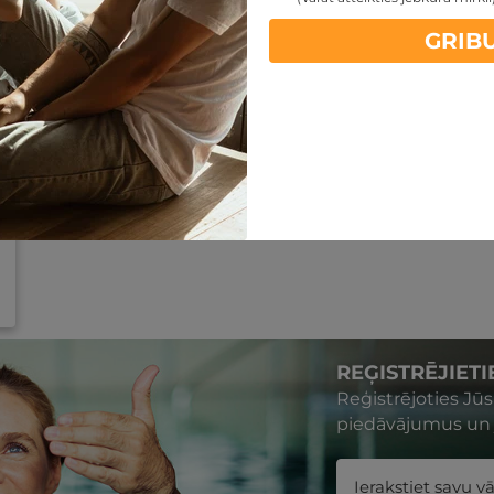
GRIB
REĢISTRĒJIET
Reģistrējoties Jū
piedāvājumus un