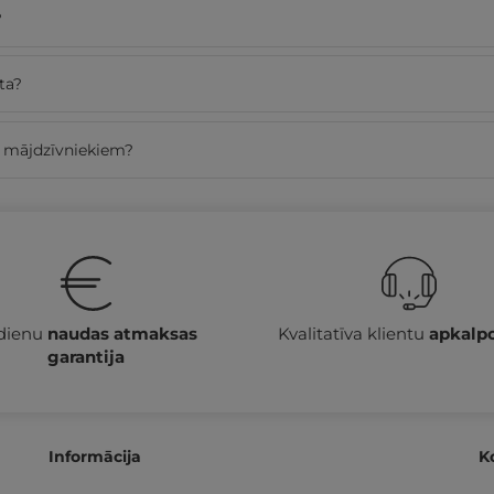
?
ta?
ar mājdzīvniekiem?
 dienu
naudas atmaksas
Kvalitatīva klientu
apkalp
garantija
Informācija
K