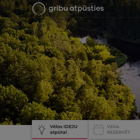
Vēlos IDEJU
Vēlos
atpūtai
REZERVĒT