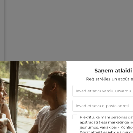
Saņem atlaidi 
Reģistrējies un atpūtie
Piekrītu, ka mani personas dati
apstrādāti tiešā mārketinga no
jaunumus. Vairāk par -
Konfide
(Varat atteikties jebkurā mirklī