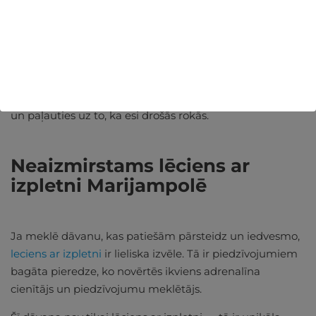
drošu un patīkamu izpletņlēkšanas pieredzi. Viņi
rūpēsies par katru soli — sākot no sagatavošanās līdz
brīvajam kritienam un izpletņa atvēršanai.
Katrs lēciens tiek veikts ar īpašu uzmanību un
precizitāti, ļaujot tev pilnībā izbaudīt lidojuma brīvību
un paļauties uz to, ka esi drošās rokās.
Neaizmirstams lēciens ar
izpletni Marijampolē
Ja meklē dāvanu, kas patiešām pārsteidz un iedvesmo,
leciens ar izpletni
ir lieliska izvēle. Tā ir piedzīvojumiem
bagāta pieredze, ko novērtēs ikviens adrenalīna
cienītājs un piedzīvojumu meklētājs.