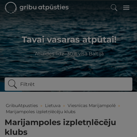
Tavai vasaras atpūtai!
Atlaides līdz -30% visā Baltijā
Filtrēt
GribuAtpusties
»
Lietuva
»
Viesnīcas Marijampolē
»
Marijampoles izpletņlēcēju klubs
Marijampoles izpletņlēcēju
klubs