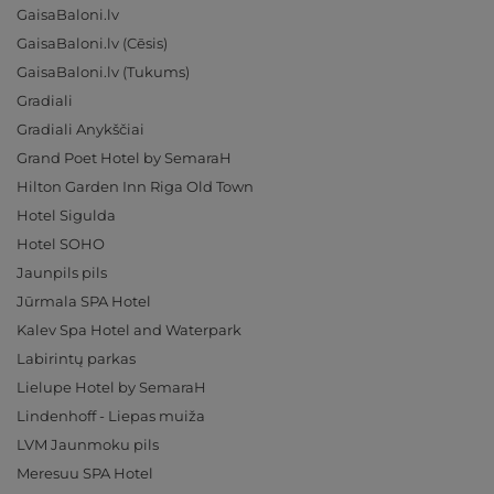
GaisaBaloni.lv
GaisaBaloni.lv (Cēsis)
GaisaBaloni.lv (Tukums)
Gradiali
Gradiali Anykščiai
Grand Poet Hotel by SemaraH
Hilton Garden Inn Riga Old Town
Hotel Sigulda
Hotel SOHO
Jaunpils pils
Jūrmala SPA Hotel
Kalev Spa Hotel and Waterpark
Labirintų parkas
Lielupe Hotel by SemaraH
Lindenhoff - Liepas muiža
LVM Jaunmoku pils
Meresuu SPA Hotel