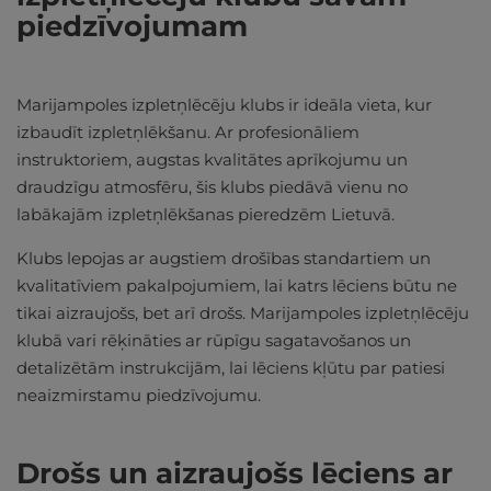
piedzīvojumam
Marijampoles izpletņlēcēju klubs ir ideāla vieta, kur
izbaudīt izpletņlēkšanu. Ar profesionāliem
instruktoriem, augstas kvalitātes aprīkojumu un
draudzīgu atmosfēru, šis klubs piedāvā vienu no
labākajām izpletņlēkšanas pieredzēm Lietuvā.
Klubs lepojas ar augstiem drošības standartiem un
kvalitatīviem pakalpojumiem, lai katrs lēciens būtu ne
tikai aizraujošs, bet arī drošs. Marijampoles izpletņlēcēju
klubā vari rēķināties ar rūpīgu sagatavošanos un
detalizētām instrukcijām, lai lēciens kļūtu par patiesi
neaizmirstamu piedzīvojumu.
Drošs un aizraujošs lēciens ar