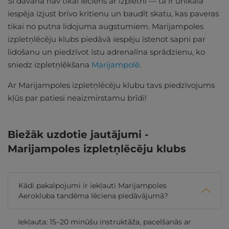
Šī dāvana nav tikai lēciens ar izpletni — tā ir unikāla
iespēja izjust brīvo kritienu un baudīt skatu, kas paveras
tikai no putna lidojuma augstumiem. Marijampoles
izpletņlēcēju klubs piedāvā iespēju īstenot sapni par
lidošanu un piedzīvot īstu adrenalīna sprādzienu, ko
sniedz izpletņlēkšana
Marijampolē
.
Ar Marijampoles izpletņlēcēju klubu tavs piedzīvojums
kļūs par patiesi neaizmirstamu brīdi!
Biežāk uzdotie jautājumi -
Marijampoles izpletņlēcēju klubs
Kādi pakalpojumi ir iekļauti Marijampoles
Aerokluba tandēma lēciena piedāvājumā?
Iekļauta: 15–20 minūšu instruktāža, pacelšanās ar