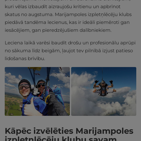
kuri vēlas izbaudīt aizraujošu kritienu un apbrīnot
skatus no augstuma. Marijampoles izpletņlēcēju klubs
piedāvā tandēma lecienus, kas ir ideāli piemēroti gan
iesācējiem, gan pieredzējušiem dalībniekiem.
Leciena laikā varēsi baudīt drošu un profesionālu aprūpi
no sākuma līdz beigām, ļaujot tev pilnībā izjust patieso
lidošanas brīvību.
Kāpēc izvēlēties Marijampoles
izpletņlēcēju klubu savam