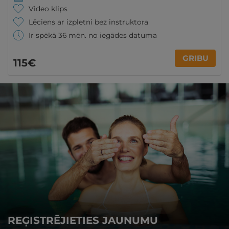
Video klips
Lēciens ar izpletni bez instruktora
Ir spēkā 36 mēn. no iegādes datuma
GRIBU
115€
REĢISTRĒJIETIES JAUNUMU