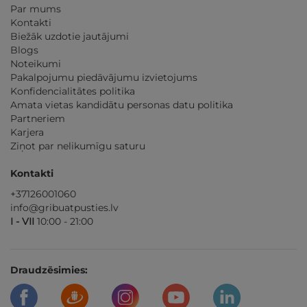
Par mums
Kontakti
Biežāk uzdotie jautājumi
Blogs
Noteikumi
Pakalpojumu piedāvājumu izvietojums
Konfidencialitātes politika
Amata vietas kandidātu personas datu politika
Partneriem
Karjera
Ziņot par nelikumīgu saturu
Kontakti
+37126001060
info@gribuatpusties.lv
I - VII
10:00 - 21:00
Draudzēsimies: