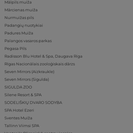
Mālpils muiža
Mārcienas muiža
Nurmuižas pils
Padangių nuotykiai
Padures Muiža
Palangos vasaros parkas
Pegasa Pils
Radisson Blu Hotel & Spa, Daugava Riga
Rīgas Nacionālais zooloģiskais dārzs
Seven Mirrors (Aizkraukle)
Seven Mirrors (Sigulda)
SIGULDA ZOO
Silene Resort & SPA
SODELIŠKIŲ DVARO SODYBA
SPA Hotel Ezeri
Sventes Muiža
Tallinn Viimsi SPA