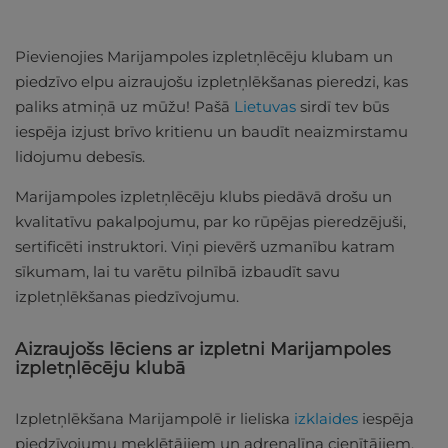
Pievienojies Marijampoles izpletņlēcēju klubam un
piedzīvo elpu aizraujošu izpletņlēkšanas pieredzi, kas
paliks atmiņā uz mūžu! Pašā
Lietuvas
sirdī tev būs
iespēja izjust brīvo kritienu un baudīt neaizmirstamu
lidojumu debesīs.
Marijampoles izpletņlēcēju klubs piedāvā drošu un
kvalitatīvu pakalpojumu, par ko rūpējas pieredzējuši,
sertificēti instruktori. Viņi pievērš uzmanību katram
sīkumam, lai tu varētu pilnībā izbaudīt savu
izpletņlēkšanas piedzīvojumu.
Aizraujošs lēciens ar izpletni Marijampoles
izpletņlēcēju klubā
Izpletņlēkšana Marijampolē ir lieliska
izklaides
iespēja
piedzīvojumu meklētājiem un adrenalīna cienītājiem,