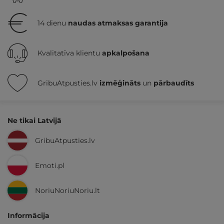
14 dienu
naudas atmaksas garantija
Kvalitatīva klientu
apkalpošana
GribuAtpusties.lv
izmēģināts
un
pārbaudīts
Ne tikai Latvijā
GribuAtpusties.lv
Emoti.pl
NoriuNoriuNoriu.lt
Informācija