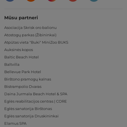
Mūsu partneri
Asociacija Skrisk oro balionu
Atostogų parkas (Žibininkai)
Atpūtas vieta "Buki" MiniZoo BUKS
Auksinės kopos
Baltic Beach Hotel
Baltvilla
Bellevue Park Hotel
Birštono pramogų kalnas
Bistrampolio Dvaras
Daina Jurmala Beach Hotel & SPA
Eglės reabilitacijos centras | CORE
Eglės sanatorija Birštonas
Eglės sanatorija Druskininkai
Elamus SPA