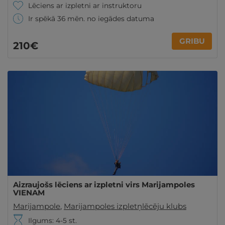
Lēciens ar izpletni ar instruktoru
Ir spēkā 36 mēn. no iegādes datuma
GRIBU
210€
Aizraujošs lēciens ar izpletni virs Marijampoles
VIENAM
Marijampole
,
Marijampoles izpletņlēcēju klubs
Ilgums: 4-5 st.