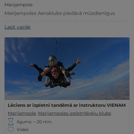
Marijampole
Marijampoles Aeroklubs piedāvā mūsdienīgus
izpletņlēcēju pakalpojumus. Personāla lielā pieredze
Lasīt vairāk
nodrošinās drošus un atmiņā paliekošus lēcienus.
Lēciens ar izpletni tandēmā ar instruktoru VIENAM
Marijampole
,
Marijampoles izpletņlēcēju klubs
Ilgums: ~ 20 min.
Video