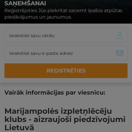
SAŅEMŠANAI
Reģistrējoties Jūs piekrītat saņemt īpašos atpūtas
piedāvājumus un jaunumus.
REĢISTRĒTIES
Vairāk informācijas par viesnīcu:
Marijampolės izpletņlēcēju
klubs - aizraujoši piedzīvojumi
Lietuvā