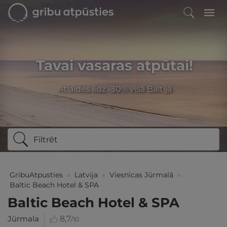
Tavai vasaras atpūtai!
Atlaides līdz -30% visā Baltijā
Filtrēt
GribuAtpusties
»
Latvija
»
Viesnīcas Jūrmalā
»
Baltic Beach Hotel & SPA
Baltic Beach Hotel & SPA
Jūrmala
8,7
/10