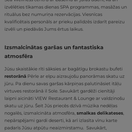
izvēlēties tīkamas dienas SPA programmas, masāžas un
rituālus bez numuriņa rezervācijas. Viesnīcas
kvalificētais personāls ar prieku palīdzēs izdarīt pareizu
izvēli un piedāvās Jums ērtus laikus.
Izsmalcinātas garšas un fantastiska
atmosfēra
Jūsu skaistākie rīti sāksies ar bagātīgu brokastu bufeti
restorānā
Pērle ar elpu aizraujošu panorāmas skatu uz
jūru. Pa dienu savas garšas kārpiņas palutināsiet itāļu
virtuves restorānā il Sole. Savukārt gardēži cienītāji
laipni aicināti VIEW Restaurant & Lounge ar valdzinošu
skatu uz jūru. Šeit Jūs priecēs dzīvā mūzika nedēļas
nogalēs, izsmalcināta atmosfēra,
smalkas delikateses
,
nepārspējami gardi deserti, kā arī izlasīta vīnu karte
padarīs Jūsu atpūtu neaizmirstamu. Savukārt,