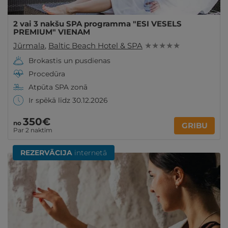
2 vai 3 nakšu SPA programma "ESI VESELS
PREMIUM" VIENAM
Jūrmala
,
Baltic Beach Hotel & SPA
★ ★ ★ ★ ★
Brokastis un pusdienas
Procedūra
Atpūta SPA zonā
Ir spēkā līdz 30.12.2026
350€
no
GRIBU
Par 2 naktīm
REZERVĀCIJA
internetā