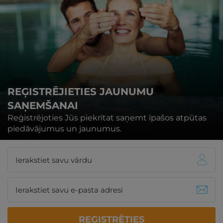
REĢISTRĒJIETIES JAUNUMU
SAŅEMŠANAI
Reģistrējoties Jūs piekrītat saņemt īpašos atpūtas
piedāvājumus un jaunumus.
REĢISTRĒTIES