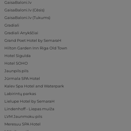
GaisaBaloni.lv
GaisaBaloni.lv (Cēsis)
GaisaBaloni.lv (Tukums)
Gradiali
Gradiali Anykščiai
Grand Poet Hotel by SemaraH
Hilton Garden Inn Riga Old Town
Hotel Sigulda
Hotel SOHO
Jaunpils pils
Jūrmala SPA Hotel
Kalev Spa Hotel and Waterpark
Labirintų parkas
Lielupe Hotel by SemaraH
Lindenhoff - Liepas muiža
LVM Jaunmoku pils
Meresuu SPA Hotel