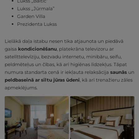
Lukss „Baltic”
Lukss „Jūrmala”
Garden Villa
Prezidenta Lukss
Lielākā daļa istabu nesen tika atjaunota un piedāvā
gaisa
kondicionēšanu
, platekrāna televizoru ar
satelīttelevīziju, bezvadu internetu, minibāru, seifu,
peldmēteļus un čības, kā arī higiēnas līdzekļus. Tāpat
numura standarta cenā ir iekļauta relaksācija
saunās
un
peldbaseinā ar
siltu jūras ūdeni
, kā arī trenažieru zāles
apmeklējums.