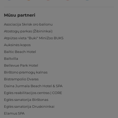
Mūsu partneri
Asociacija Skrisk oro balionu
Atostogų parkas (Žibininkai)
Atpūtas vieta "Buki" MiniZoo BUKS
Auksinės kopos
Baltic Beach Hotel
Baltvilla
Bellevue Park Hotel
Birštono pramogų kalnas
Bistrampolio Dvaras
Daina Jurmala Beach Hotel & SPA
Eglės reabilitacijos centras | CORE
Eglės sanatorija Birštonas
Eglės sanatorija Druskininkai
Elamus SPA