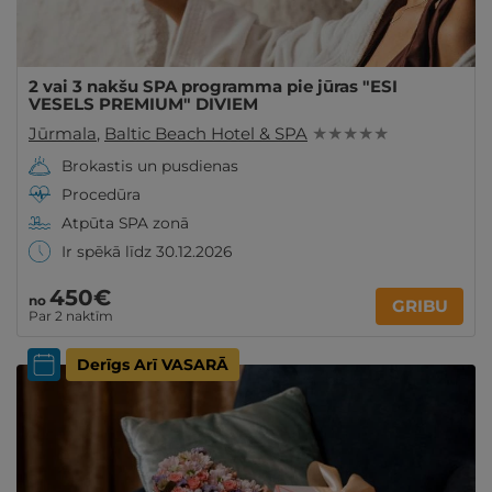
2 vai 3 nakšu SPA programma pie jūras "ESI
VESELS PREMIUM" DIVIEM
Jūrmala
,
Baltic Beach Hotel & SPA
★ ★ ★ ★ ★
Brokastis un pusdienas
Procedūra
Atpūta SPA zonā
Ir spēkā līdz 30.12.2026
450€
no
GRIBU
Par 2 naktīm
Derīgs Arī VASARĀ