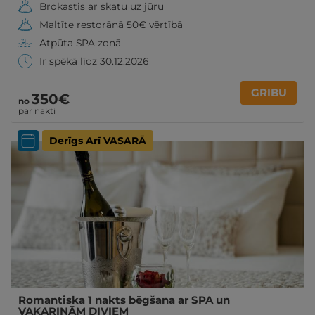
Brokastis ar skatu uz jūru
Maltīte restorānā 50€ vērtībā
Atpūta SPA zonā
Ir spēkā līdz 30.12.2026
GRIBU
350€
no
par nakti
Derīgs Arī VASARĀ
Romantiska 1 nakts bēgšana ar SPA un
VAKARIŅĀM DIVIEM