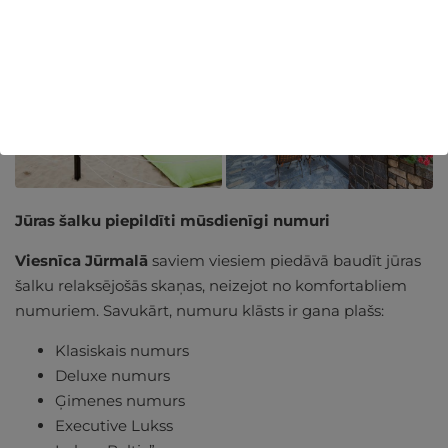
kur vasaras priekus baudīsiet ar
5 zvaigžņu komfortu!
Jūras šalku piepildīti mūsdienīgi numuri
Viesnīca Jūrmalā
saviem viesiem piedāvā baudīt jūras
šalku relaksējošās skaņas, neizejot no komfortabliem
numuriem. Savukārt, numuru klāsts ir gana plašs:
Klasiskais numurs
Deluxe numurs
Ģimenes numurs
Executive Lukss