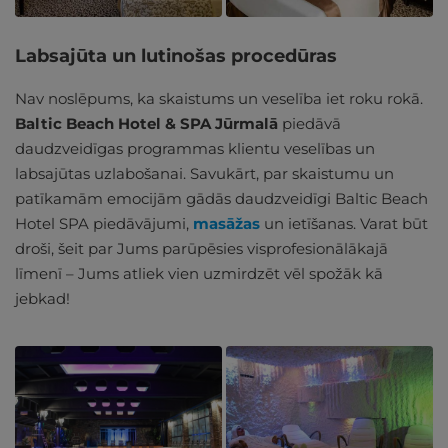
Labsajūta un lutinošas procedūras
Nav noslēpums, ka skaistums un veselība iet roku rokā.
Baltic Beach Hotel & SPA Jūrmalā
piedāvā
daudzveidīgas programmas klientu veselības un
labsajūtas uzlabošanai. Savukārt, par skaistumu un
patīkamām emocijām gādās daudzveidīgi Baltic Beach
Hotel SPA piedāvājumi,
masāžas
un ietīšanas. Varat būt
droši, šeit par Jums parūpēsies visprofesionālākajā
līmenī – Jums atliek vien uzmirdzēt vēl spožāk kā
jebkad!