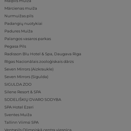
Mālpils muiža
Mārcienas muiža
Nurmuižas pils
Padangių nuotykiai
Padures Muiža
Palangos vasaros parkas
Pegasa Pils
Radisson Blu Hotel & Spa, Daugava Riga
Rīgas Nacionālais zooloģiskais dārzs
Seven Mirrors (Aizkraukle)
Seven Mirrors (Sigulda)
SIGULDA ZOO
Silene Resort & SPA
SODELIŠKIŲ DVARO SODYBA
SPA Hotel Ezeri
Sventes Muiža
Tallinn Viimsi SPA
Ventspils Olimpiskā centra viesnīca