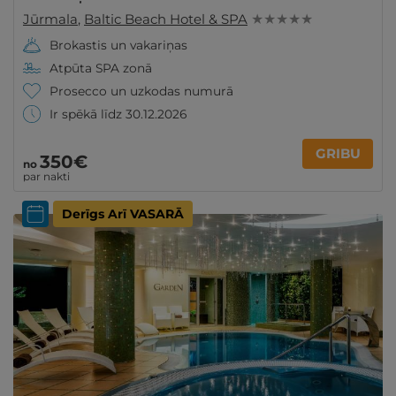
Jūrmala
,
Baltic Beach Hotel & SPA
★ ★ ★ ★ ★
Brokastis un vakariņas
Atpūta SPA zonā
Prosecco un uzkodas numurā
Ir spēkā līdz 30.12.2026
GRIBU
350€
no
par nakti
Derīgs Arī VASARĀ