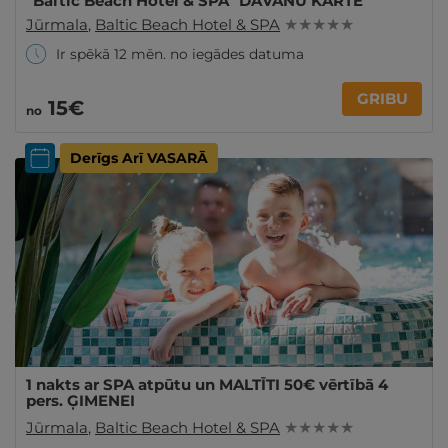
"Baltic Beach Hotel & SPA" DĀVANU KARTE
Jūrmala
,
Baltic Beach Hotel & SPA
★ ★ ★ ★ ★
Ir spēkā 12 mēn. no iegādes datuma
GRIBU
15€
no
Derīgs Arī VASARĀ
1 nakts ar SPA atpūtu un MALTĪTI 50€ vērtībā 4
pers. ĢIMENEI
Jūrmala
,
Baltic Beach Hotel & SPA
★ ★ ★ ★ ★