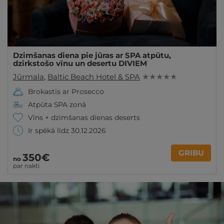
Dzimšanas diena pie jūras ar SPA atpūtu,
dzirkstošo vīnu un desertu DIVIEM
Jūrmala
,
Baltic Beach Hotel & SPA
★ ★ ★ ★ ★
Brokastis ar Prosecco
Atpūta SPA zonā
Vīns + dzimšanas dienas deserts
Ir spēkā līdz 30.12.2026
GRIBU
350€
no
par nakti