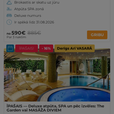
Brokastis ar skatu uz jūru
Atpūta SPA zonā
Deluxe numurs
Ir spēkā līdz 31.08.2026
590€
885€
no
GRIBU
Par 3 naktīm
ĪPAŠAIS!
- 16%
Derīgs Arī VASARĀ
ĪPAŠAIS — Deluxe atpūta, SPA un pēc izvēles: The
Garden vai MASĀŽA DIVIEM