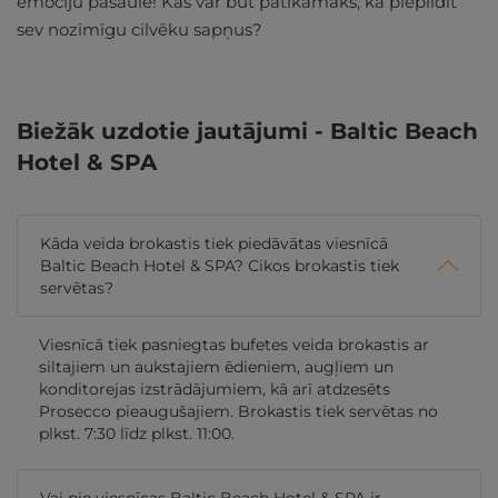
emociju pasaulē! Kas var būt patīkamāks, kā piepildīt
sev nozīmīgu cilvēku sapņus?
Biežāk uzdotie jautājumi - Baltic Beach
Hotel & SPA
Kāda veida brokastis tiek piedāvātas viesnīcā
Baltic Beach Hotel & SPA? Cikos brokastis tiek
servētas?
Viesnīcā tiek pasniegtas bufetes veida brokastis ar
siltajiem un aukstajiem ēdieniem, augļiem un
konditorejas izstrādājumiem, kā arī atdzesēts
Prosecco pieaugušajiem. Brokastis tiek servētas no
plkst. 7:30 līdz plkst. 11:00.