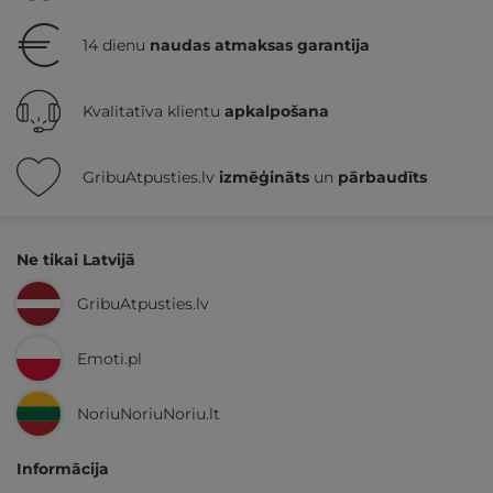
14 dienu
naudas atmaksas garantija
Kvalitatīva klientu
apkalpošana
GribuAtpusties.lv
izmēģināts
un
pārbaudīts
Ne tikai Latvijā
GribuAtpusties.lv
Emoti.pl
NoriuNoriuNoriu.lt
Informācija