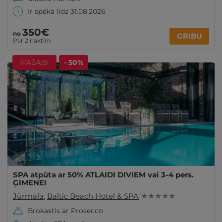
Ir spēkā līdz 31.08.2026
350€
no
GRIBU
Par 2 naktīm
ĪPAŠAIS!
- 50%
SPA atpūta ar 50% ATLAIDI DIVIEM vai 3-4 pers.
ĢIMENEI
Jūrmala
,
Baltic Beach Hotel & SPA
★ ★ ★ ★ ★
Brokastis ar Prosecco