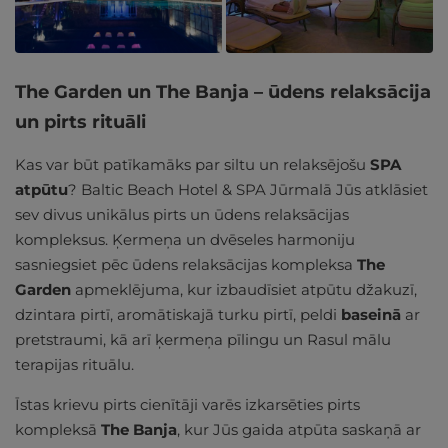
The Garden un The Banja – ūdens relaksācija
un pirts rituāli
Kas var būt patīkamāks par siltu un relaksējošu
SPA
atpūtu
? Baltic Beach Hotel & SPA Jūrmalā Jūs atklāsiet
sev divus unikālus pirts un ūdens relaksācijas
kompleksus. Ķermeņa un dvēseles harmoniju
sasniegsiet pēc ūdens relaksācijas kompleksa
The
Garden
apmeklējuma, kur izbaudīsiet atpūtu džakuzī,
dzintara pirtī, aromātiskajā turku pirtī, peldi
baseinā
ar
pretstraumi, kā arī ķermeņa pīlingu un Rasul mālu
terapijas rituālu.
Īstas krievu pirts cienītāji varēs izkarsēties pirts
kompleksā
The Banja
, kur Jūs gaida atpūta saskaņā ar