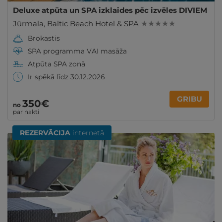
Deluxe atpūta un SPA izklaides pēc izvēles DIVIEM
Jūrmala
,
Baltic Beach Hotel & SPA
★ ★ ★ ★ ★
Brokastis
SPA programma VAI masāža
Atpūta SPA zonā
Ir spēkā līdz 30.12.2026
GRIBU
350€
no
par nakti
REZERVĀCIJA
internetā