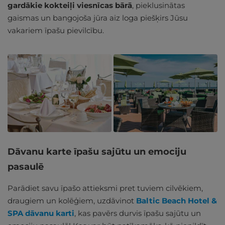
gardākie kokteiļi viesnīcas bārā
, pieklusinātas
gaismas un bangojoša jūra aiz loga piešķirs Jūsu
vakariem īpašu pievilcību.
Dāvanu karte īpašu sajūtu un emociju
pasaulē
Parādiet savu īpašo attieksmi pret tuviem cilvēkiem,
draugiem un kolēģiem, uzdāvinot
Baltic Beach Hotel &
SPA dāvanu karti
, kas pavērs durvis īpašu sajūtu un