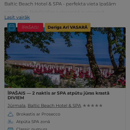
Baltic Beach Hotel & SPA - perfekta vieta īpašām
emocijām. Nakšņošana elegantā numuriņā,
Lasīt vairāk
vakariņas restorānā, SPA procedūras, baseins u.c.
ĪPAŠAIS!
Derīgs Arī VASARĀ
Rezervējiet!
ĪPAŠAIS — 2 naktis ar SPA atpūtu jūras krastā
DIVIEM
Jūrmala
,
Baltic Beach Hotel & SPA
★ ★ ★ ★ ★
Brokastis ar Prosecco
Atpūta SPA zonā
Classic numurs