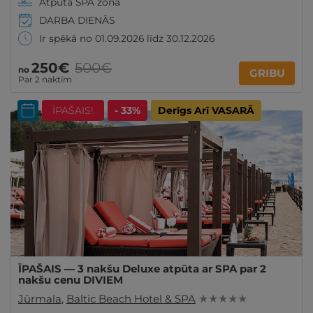
Atpūta SPA zonā
DARBA DIENĀS
Ir spēkā no 01.09.2026 līdz 30.12.2026
250€
500€
no
GRIBU
Par 2 naktīm
ĪPAŠAIS!
- 33%
Derīgs Arī VASARĀ
ĪPAŠAIS — 3 nakšu Deluxe atpūta ar SPA par 2
nakšu cenu DIVIEM
Jūrmala
,
Baltic Beach Hotel & SPA
★ ★ ★ ★ ★