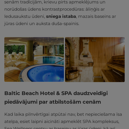
senām tradīcijām, krievu pirts apmeklējums un
norūdošas ūdens kontrastprocedūras: āliņģis ar
ledusaukstu ūdeni,
sniega istaba
, mazais baseins ar
jūras ūdeni un auksta duša-spainis.
Baltic Beach Hotel & SPA daudzveidīgi
piedāvājumi par atbilstošām cenām
Kad laika pilnvērtīgai atpūtai nav, bet nepieciešama īsa
atelpa, esiet laipni aicināti apmeklēt SPA kompleksus,
Sea Wellness centru ar baseinu ar jūras ūdeni, kā arī