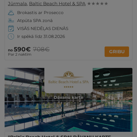
Jūrmala
,
Baltic Beach Hotel & SPA
★ ★ ★ ★ ★
Brokastis ar Prosecco
Atpūta SPA zonā
VISĀS NEDĒĻAS DIENĀS
Ir spēkā līdz 31.08.2026
590€
708€
no
GRIBU
Par 2 naktīm