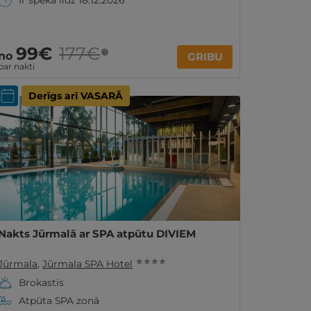
Ir spēkā līdz 18.12.2026
99€
177€
?
no
GRIBU
par nakti
Derīgs arī VASARĀ
Nakts Jūrmalā ar SPA atpūtu DIVIEM
★ ★ ★ ★
Jūrmala
,
Jūrmala SPA Hotel
Brokastis
Atpūta SPA zonā