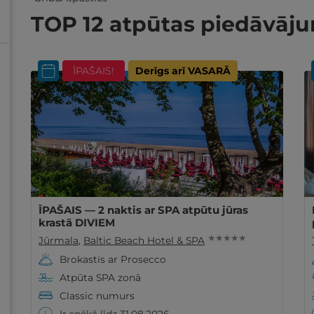
TOP 12 atpūtas piedāvāj
ĪPAŠAIS!
Derīgs arī VASARĀ
ĪPAŠAIS — 2 naktis ar SPA atpūtu jūras
krastā DIVIEM
★ ★ ★ ★ ★
Jūrmala
,
Baltic Beach Hotel & SPA
Brokastis ar Prosecco
Atpūta SPA zonā
Classic numurs