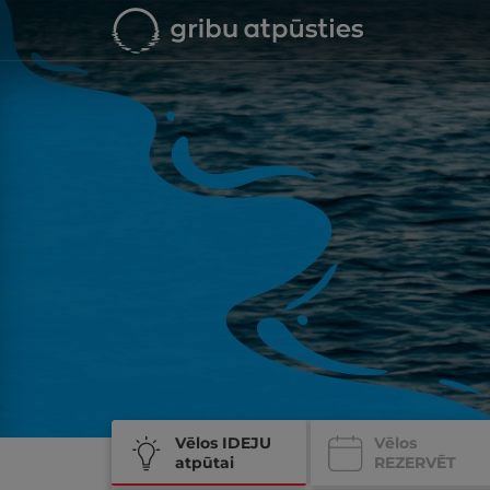
Vēlos IDEJU
Vēlos
atpūtai
REZERVĒT