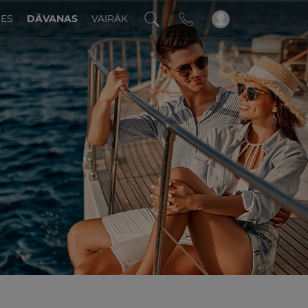
DES
DĀVANAS
VAIRĀK
!