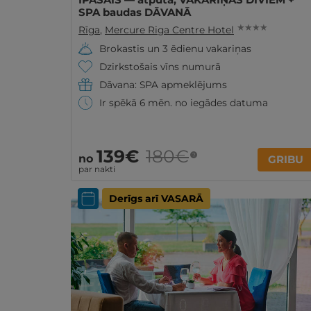
SPA baudas DĀVANĀ
★ ★ ★ ★
Rīga
,
Mercure Riga Centre Hotel
Brokastis un 3 ēdienu vakariņas
Dzirkstošais vīns numurā
Dāvana: SPA apmeklējums
Ir spēkā 6 mēn. no iegādes datuma
139€
180€
?
no
GRIBU
par nakti
Derīgs arī VASARĀ