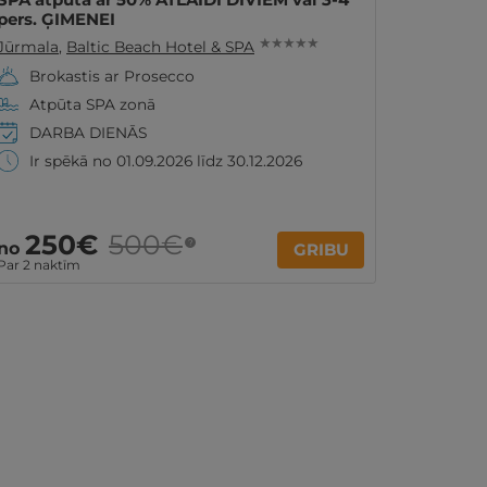
pers. ĢIMENEI
★ ★ ★ ★ ★
Jūrmala
,
Baltic Beach Hotel & SPA
Brokastis ar Prosecco
Atpūta SPA zonā
DARBA DIENĀS
Ir spēkā no 01.09.2026 līdz 30.12.2026
250€
500€
?
no
GRIBU
Par 2 naktīm