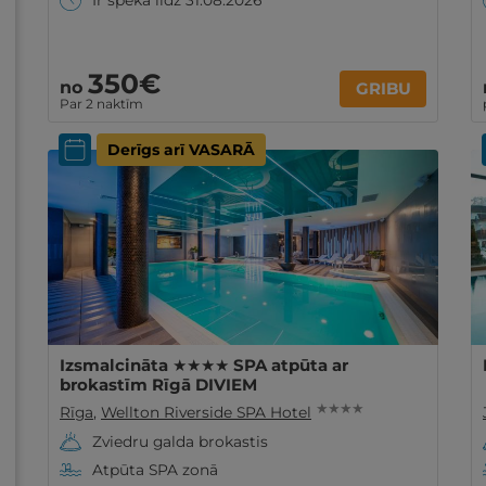
Ir spēkā līdz 31.08.2026
350€
no
GRIBU
Par 2 naktīm
Derīgs arī VASARĀ
Izsmalcināta ★★★★ SPA atpūta ar
brokastīm Rīgā DIVIEM
★ ★ ★ ★
Rīga
,
Wellton Riverside SPA Hotel
Zviedru galda brokastis
Atpūta SPA zonā