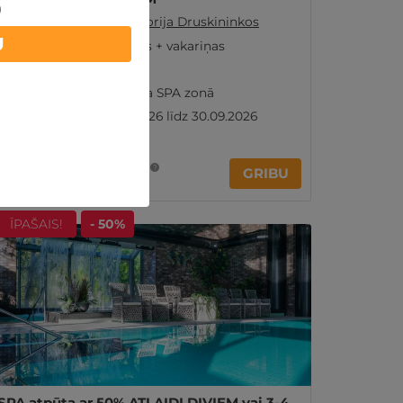
)
Druskininki
,
Eglės sanatorija Druskininkos
U
Brokastis, pusdienas + vakariņas
Procedūras
Neierobežota atpūta SPA zonā
Ir spēkā no 04.09.2026 līdz 30.09.2026
392€
492€
?
no
GRIBU
Par 2 naktīm
ĪPAŠAIS!
- 50%
SPA atpūta ar 50% ATLAIDI DIVIEM vai 3-4