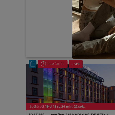
ĪPAŠAIS!
- 31%
Spēkā vēl:
19
d.
15
st.
24
min.
20
sek.
ĪPAŠAIS — atpūta, VAKARIŅAS DIVIEM +