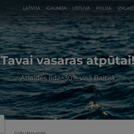
LATVIJA
IGAUNIJA
LIETUVA
POLIJA
IZKLAI
Tavai vasaras atpūtai
Atlaides līdz -30% visā Baltijā
GribuAtpusties