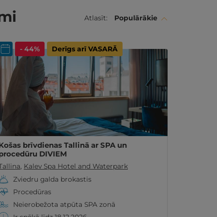
umi
Atlasīt:
Populārākie
- 44%
Derīgs arī VASARĀ
Košas brīvdienas Tallinā ar SPA un
procedūru DIVIEM
Tallina
,
Kalev Spa Hotel and Waterpark
Zviedru galda brokastis
Procedūras
Neierobežota atpūta SPA zonā