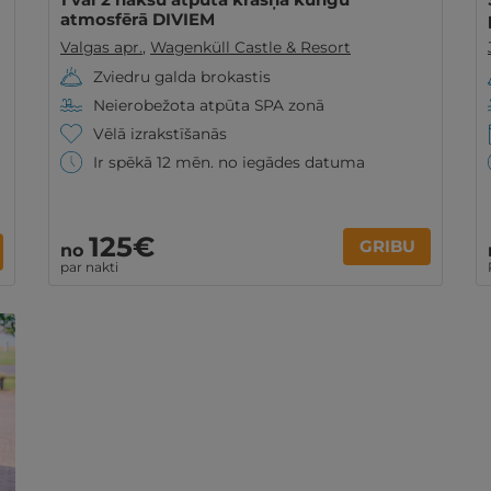
atmosfērā DIVIEM
Valgas apr.
,
Wagenküll Castle & Resort
Zviedru galda brokastis
Neierobežota atpūta SPA zonā
Vēlā izrakstīšanās
Ir spēkā 12 mēn. no iegādes datuma
125€
GRIBU
no
par nakti