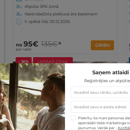
Atpūta SPA zonā
Neierobežota piekļuva āra baseinam
Ir spēkā līdz 30.12.2026
95€
135€
?
no
GRIBU
par nakti
- 16%
LABĀKĀ CENA!
Saņem atlaidi 
Reģistrējies un atpūtie
Piekrītu, ka mani personas dati
Izsmalcināta dienas SPA relaksācija
apstrādāti tiešā mārketinga no
VIENAM vai DIVIEM
jaunumus. Vairāk par -
Konfide