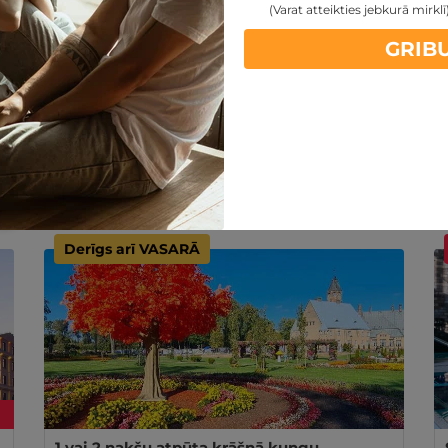
★ ★ ★ ★ ★
Rīga
,
Hedonic SPA
(Varat atteikties jebkurā mirklī
Baseins un pirtis
GRIB
Ilgums: 1.5 st.
VIENAM
Ir spēkā 6 mēn. no iegādes datuma
25€
30€
GRIBU
?
no
Derīgs arī VASARĀ
1 vai 2 nakšu atpūta krāšņā kungu