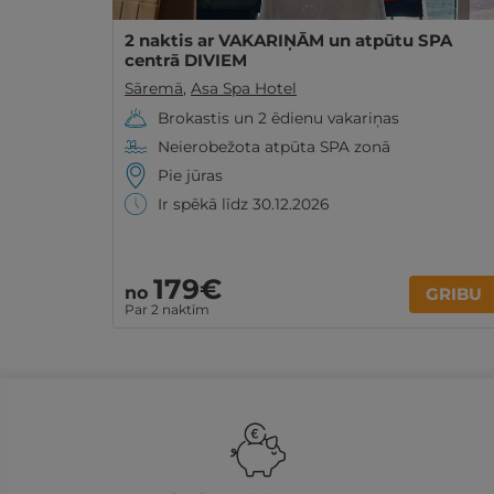
2 naktis ar VAKARIŅĀM un atpūtu SPA
centrā DIVIEM
Sāremā
,
Asa Spa Hotel
Brokastis un 2 ēdienu vakariņas
Neierobežota atpūta SPA zonā
Pie jūras
Ir spēkā līdz 30.12.2026
179€
no
GRIBU
Par 2 naktīm