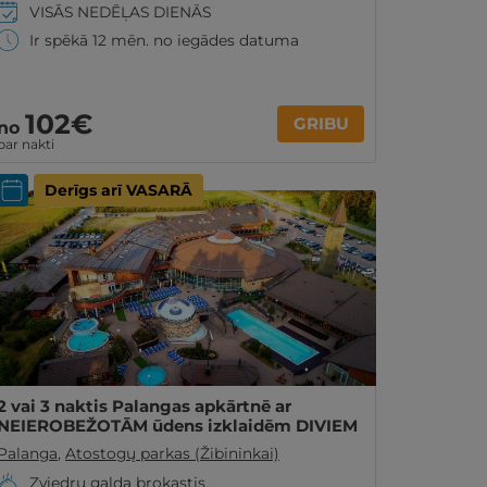
VISĀS NEDĒĻAS DIENĀS
Ir spēkā 12 mēn. no iegādes datuma
102€
GRIBU
no
par nakti
Derīgs arī VASARĀ
2 vai 3 naktis Palangas apkārtnē ar
NEIEROBEŽOTĀM ūdens izklaidēm DIVIEM
Palanga
,
Atostogų parkas (Žibininkai)
Zviedru galda brokastis