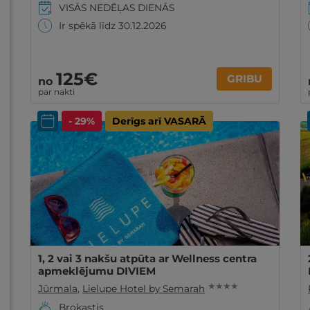
VISĀS NEDĒĻAS DIENĀS
Ir spēkā līdz 30.12.2026
125€
GRIBU
no
par nakti
- 29%
Derīgs arī VASARĀ
1, 2 vai 3 nakšu atpūta ar Wellness centra
apmeklējumu DIVIEM
★ ★ ★ ★
Jūrmala
,
Lielupe Hotel by Semarah
Brokastis