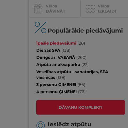
Vēlos
Vēlos
DĀVINĀT
IZKLAIDI
Populārākie piedāvājumi
Īpašie piedāvājumi
(
20
)
Dienas SPA
(
138
)
Derīgs arī VASARĀ
(
260
)
Atpūta ar akvaparku
(
22
)
Veselības atpūta - sanatorijas, SPA
viesnīcas
(
139
)
3 personu ĢIMENEI
(
86
)
4 personu ĢIMENEI
(
76
)
DĀVANU KOMPLEKTI
Ieslēdz atpūtu