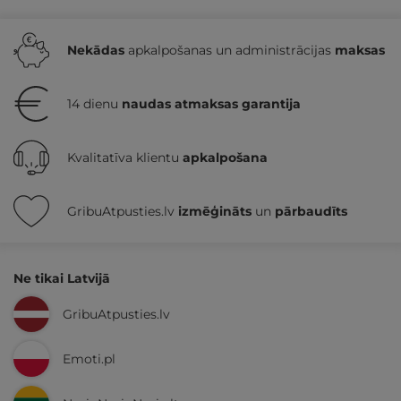
Nekādas
apkalpošanas un administrācijas
maksas
14 dienu
naudas atmaksas garantija
Kvalitatīva klientu
apkalpošana
GribuAtpusties.lv
izmēģināts
un
pārbaudīts
Ne tikai Latvijā
GribuAtpusties.lv
Emoti.pl