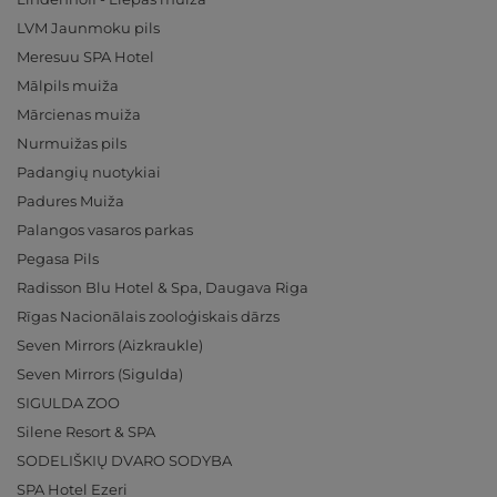
LVM Jaunmoku pils
Meresuu SPA Hotel
Mālpils muiža
Mārcienas muiža
Nurmuižas pils
Padangių nuotykiai
Padures Muiža
Palangos vasaros parkas
Pegasa Pils
Radisson Blu Hotel & Spa, Daugava Riga
Rīgas Nacionālais zooloģiskais dārzs
Seven Mirrors (Aizkraukle)
Seven Mirrors (Sigulda)
SIGULDA ZOO
Silene Resort & SPA
SODELIŠKIŲ DVARO SODYBA
SPA Hotel Ezeri