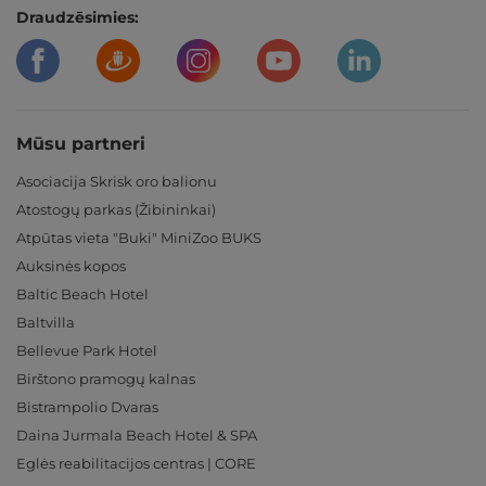
Draudzēsimies:
Mūsu partneri
Asociacija Skrisk oro balionu
Atostogų parkas (Žibininkai)
Atpūtas vieta "Buki" MiniZoo BUKS
Auksinės kopos
Baltic Beach Hotel
Baltvilla
Bellevue Park Hotel
Birštono pramogų kalnas
Bistrampolio Dvaras
Daina Jurmala Beach Hotel & SPA
Eglės reabilitacijos centras | CORE