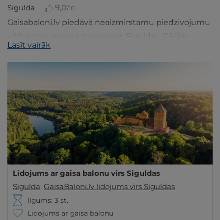
Sigulda
9,0
/10
Gaisabaloni.lv piedāvā neaizmirstamu piedzīvojumu
- lidojumu ar gaisa balonu virs Siguldas, Cēsīm,
Lasīt vairāk
Jelgavas vai Tukuma.
Lidojums ar gaisa balonu virs Siguldas
Sigulda
,
GaisaBaloni.lv lidojums virs Siguldas
Ilgums: 3 st.
Lidojums ar gaisa balonu