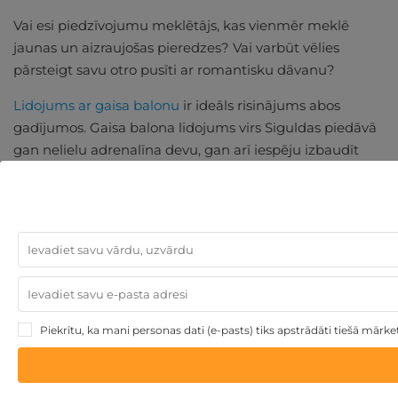
Vai esi piedzīvojumu meklētājs, kas vienmēr meklē
jaunas un aizraujošas pieredzes? Vai varbūt vēlies
pārsteigt savu otro pusīti ar romantisku dāvanu?
Lidojums ar gaisa balonu
ir ideāls risinājums abos
gadījumos. Gaisa balona lidojums virs Siguldas piedāvā
gan nelielu adrenalīna devu, gan arī iespēju izbaudīt
mirkli divatā, prom no ikdienas steigas.
Šis piedzīvojums var būt kā ideāls pārsteigums
jubilejām, kāzām vai vienkārši romantiskai
atpūtai kopā
ar mīļoto cilvēku
.
Iepazīstiet Siguldas skaistumu
Piekrītu, ka mani personas dati (e-pasts) tiks apstrādāti tiešā mārk
no debesīm