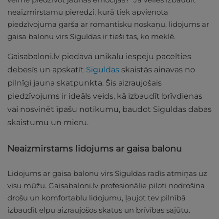
neaizmirstamu pieredzi, kurā tiek apvienota
piedzīvojuma garša ar romantisku noskaņu, lidojums ar
gaisa balonu virs Siguldas ir tieši tas, ko meklē.
Gaisabaloni.lv piedāvā unikālu iespēju pacelties
debesīs un apskatīt
Siguldas
skaistās ainavas no
pilnīgi jauna skatpunkta. Šis aizraujošais
piedzīvojums ir ideāls veids, kā izbaudīt brīvdienas
vai nosvinēt īpašu notikumu, baudot Siguldas dabas
skaistumu un mieru.
Neaizmirstams lidojums ar gaisa balonu
Lidojums ar gaisa balonu virs Siguldas radīs atmiņas uz
visu mūžu. Gaisabaloni.lv profesionālie piloti nodrošina
drošu un komfortablu lidojumu, ļaujot tev pilnībā
izbaudīt elpu aizraujošos skatus un brīvības sajūtu.