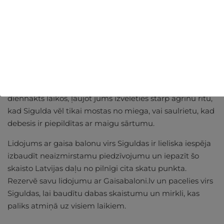
Sigulda ir pilsēta, kas lepojas ar savu bagāto vēsturi un
dabas skaistumu. Lidojuma laikā ar
gaisa balonu
jūs
varēsiet aplūkot Siguldas ievērojamākos apskates
objektus un apbrīnot reģiona daudzveidīgo ainavu.
No putna lidojuma atklāsies plaši meži, zaļi pauguri,
ezeri un šarmantās lauku mājas. Gaisabaloni.lv lidojumi
piedāvā arī iespēju piedzīvot šo skaistumu dažādos
diennakts laikos, ļaujot jums izvēlēties starp agrīnu rītu,
kad Sigulda vēl tikai mostas no miega, vai saulrietu, kad
debesis ir piepildītas ar maigu sārtumu.
Lidojums ar gaisa balonu virs Siguldas ir lieliska iespēja
izbaudīt neaizmirstamu piedzīvojumu un iepazīt šo
skaisto Latvijas daļu no pilnīgi cita skatu punkta.
Rezervē savu lidojumu ar Gaisabaloni.lv un pacelies virs
Siguldas, lai baudītu dabas skaistumu un mirkli, kas
paliks atmiņā uz visiem laikiem.