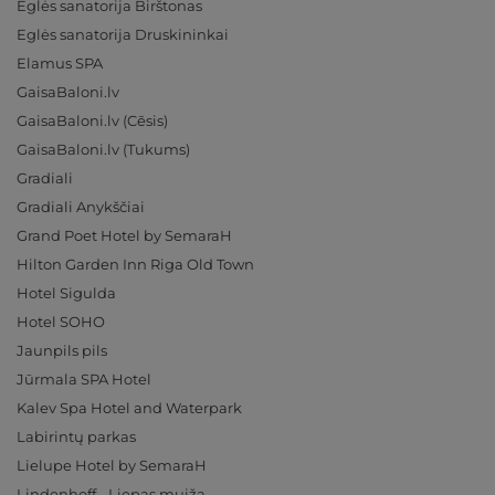
Eglės sanatorija Birštonas
Eglės sanatorija Druskininkai
Elamus SPA
GaisaBaloni.lv
GaisaBaloni.lv (Cēsis)
GaisaBaloni.lv (Tukums)
Gradiali
Gradiali Anykščiai
Grand Poet Hotel by SemaraH
Hilton Garden Inn Riga Old Town
Hotel Sigulda
Hotel SOHO
Jaunpils pils
Jūrmala SPA Hotel
Kalev Spa Hotel and Waterpark
Labirintų parkas
Lielupe Hotel by SemaraH
Lindenhoff - Liepas muiža