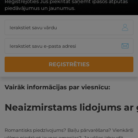
Reģistrējoties Jūs piekrītat saņemt īpašos atpūtas
piedāvājumus un jaunumus.
REĢISTRĒTIES
Vairāk informācijas par viesnīcu:
Neaizmirstams lidojums ar 
Romantisks piedzīvojums? Baiļu pārvarēšana? Vienkārši
vēlme piedzīvot jaunas emocijas? Ja vēlies izbaudīt