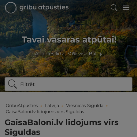
Tavai vasaras atpūtai!
Atlaides līdz -30% visā Baltijā
Filtrēt
GribuAtpusties
»
Latvija
»
Viesnīcas Siguldā
»
GaisaBaloni.lv lidojums virs Siguldas
GaisaBaloni.lv lidojums virs
Siguldas