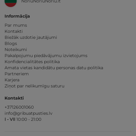
NoriuNoriuNoriu.lt
Informācija
Par mums
Kontakti
Biežāk uzdotie jautājumi
Blogs
Noteikumi
Pakalpojumu piedāvājumu izvietojums
Konfidencialitātes politika
Amata vietas kandidātu personas datu politika
Partneriem
Karjera
Ziņot par nelikumīgu saturu
Kontakti
+37126001060
info@gribuatpusties.lv
I - VII
10:00 - 21:00