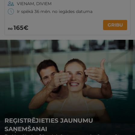
VIENAM, DIVIEM
Ir spēkā 36 mēn. no iegādes datuma
GRIBU
165€
no
REĢISTRĒJIETIES JAUNUMU
SAŅEMŠANAI