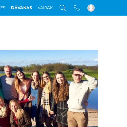
DES
DĀVANAS
VAIRĀK