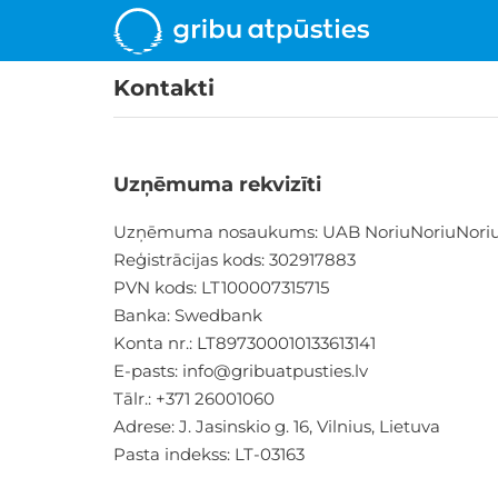
Kontakti
Uzņēmuma rekvizīti
Uzņēmuma nosaukums: UAB NoriuNoriuNori
Reģistrācijas kods: 302917883
PVN kods: LT100007315715
Banka: Swedbank
Konta nr.: LT897300010133613141
E-pasts:
info@gribuatpusties.lv
Tālr.: +371 26001060
Adrese: J. Jasinskio g. 16, Vilnius, Lietuva
Pasta indekss: LT-03163