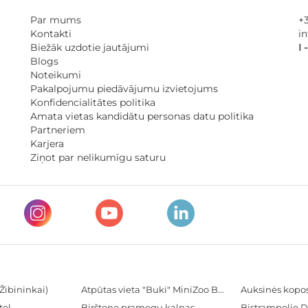
Par mums
+
Kontakti
i
Biežāk uzdotie jautājumi
I 
Blogs
Noteikumi
Pakalpojumu piedāvājumu izvietojums
Konfidencialitātes politika
Amata vietas kandidātu personas datu politika
Partneriem
Karjera
Ziņot par nelikumīgu saturu
Žibininkai)
Atpūtas vieta "Buki" MiniZoo BUKS
Auksinės kopo
tel
Birštono pramogų kalnas
Bistrampolio D