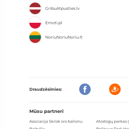
GribuAtpusties.lv
Emoti.pl
NoriuNoriuNoriu.lt
Draudzēsimies:
Mūsu partneri
Asociacija Skrisk oro balionu
Atostogų parkas (
Baltvilla
Bellevue Park Ho