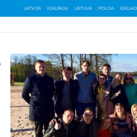
LATVIJA
IGAUNIJA
LIETUVA
POLIJA
IZKLAI
u