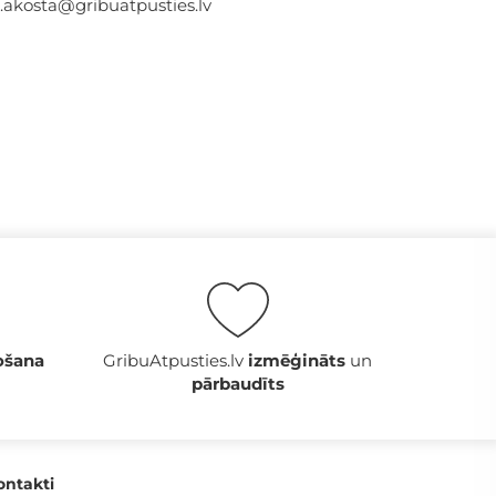
a.akosta@gribuatpusties.lv
ošana
GribuAtpusties.lv
izmēģināts
un
pārbaudīts
ontakti