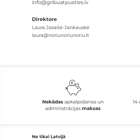
info@gribuatpusties.lv
Direktore
Laura Jasaitė-Jankauskė
laura@noriunoriunoriu.lt
Nekādas
apkalpošanas un
14
administrācijas
maksas
Ne tikai Latvijā