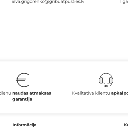
ieva.grigorenko@gribuatpusties.lv
lig
 dienu
naudas atmaksas
Kvalitatīva klientu
apkalp
garantija
Informācija
K