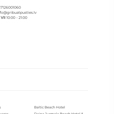
37126001060
nfo@gribuatpusties.lv
- VII
10:00 - 21:00
s
Baltic Beach Hotel
varas
Daina Jurmala Beach Hotel & SPA