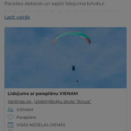
Pacelies debesīs un sajūti lidojuma brīvību!
Lidojums ar paraplānu atstās vienreizējus iespaidus
Lasīt vairāk
un neatkārtojamas atmiņas!
Lidojums ar paraplānu VIENAM
Varēnas raj.
,
Izpletņlēcēju skola "Arcus"
VIENAM
Paraplāns
VISĀS NEDĒĻAS DIENĀS