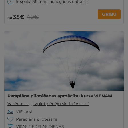
Ir spēkā 36 mēn. no iegādes datuma
GRIBU
35€
40€
no
Paraplāna pilotēšanas apmācību kurss VIENAM
Varēnas raj.
,
Izpletņlēcēju skola "Arcus"
VIENAM
Paraplāna pilotēšana
VISĀS NEDĒĻAS DIENĀS