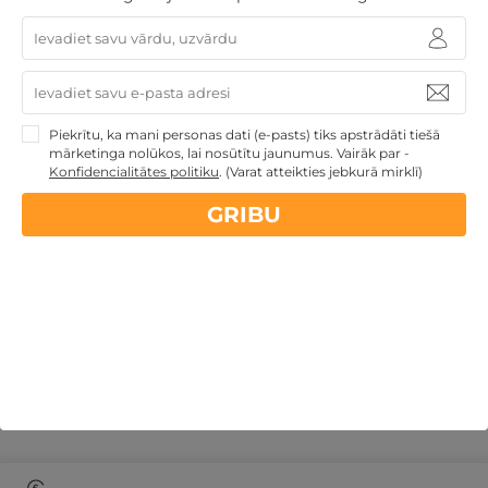
Lidojumiem ir nepieciešami piemēroti laikapstākļi bez
brāzmaina vēja vai nokrišņiem, kā arī pasažierim jābūt
fiziski spējīgam pacelšanās brīdī veikt nelielu
skrējienu.
Piekrītu, ka mani personas dati (e-pasts) tiks apstrādāti tiešā
mārketinga nolūkos, lai nosūtītu jaunumus. Vairāk par -
Vai izpletņlēcēju skolā Arcus tiek piedāvāta
Konfidencialitātes politiku
.
(Varat atteikties jebkurā mirklī)
apmācība?
GRIBU
Kāda ir galvenā atšķirība starp izpletņlēkšanu un
paraplānu lidojumiem skolā Arcus?
Kur notiek Arcus skolas lidojumi?
Vai Arcus lidojumiem ir svara ierobežojumi?