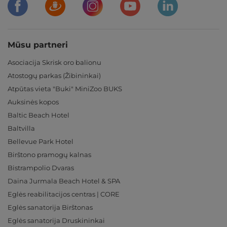
Mūsu partneri
Asociacija Skrisk oro balionu
Atostogų parkas (Žibininkai)
Atpūtas vieta "Buki" MiniZoo BUKS
Auksinės kopos
Baltic Beach Hotel
Baltvilla
Bellevue Park Hotel
Birštono pramogų kalnas
Bistrampolio Dvaras
Daina Jurmala Beach Hotel & SPA
Eglės reabilitacijos centras | CORE
Eglės sanatorija Birštonas
Eglės sanatorija Druskininkai