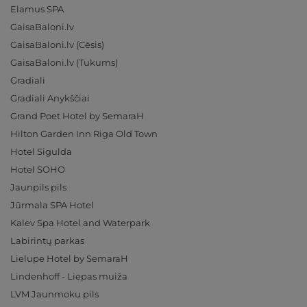
Elamus SPA
GaisaBaloni.lv
GaisaBaloni.lv (Cēsis)
GaisaBaloni.lv (Tukums)
Gradiali
Gradiali Anykščiai
Grand Poet Hotel by SemaraH
Hilton Garden Inn Riga Old Town
Hotel Sigulda
Hotel SOHO
Jaunpils pils
Jūrmala SPA Hotel
Kalev Spa Hotel and Waterpark
Labirintų parkas
Lielupe Hotel by SemaraH
Lindenhoff - Liepas muiža
LVM Jaunmoku pils