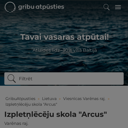
Tavai vasaras atpūtai!
Atlaides līdz -30% visā Baltijā
Filtrēt
GribuAtpusties
»
Lietuva
»
Viesnīcas Varēnas raj.
»
Izpletņlēcēju skola "Arcus"
Izpletņlēcēju skola "Arcus"
Varēnas raj.