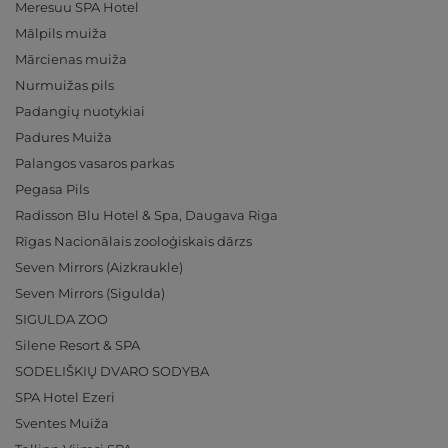
Meresuu SPA Hotel
Mālpils muiža
Mārcienas muiža
Nurmuižas pils
Padangių nuotykiai
Padures Muiža
Palangos vasaros parkas
Pegasa Pils
Radisson Blu Hotel & Spa, Daugava Riga
Rīgas Nacionālais zooloģiskais dārzs
Seven Mirrors (Aizkraukle)
Seven Mirrors (Sigulda)
SIGULDA ZOO
Silene Resort & SPA
SODELIŠKIŲ DVARO SODYBA
SPA Hotel Ezeri
Sventes Muiža