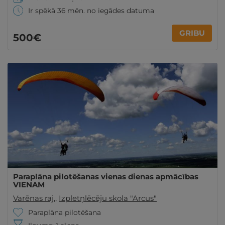
Ir spēkā 36 mēn. no iegādes datuma
GRIBU
500€
Paraplāna pilotēšanas vienas dienas apmācības
VIENAM
Varēnas raj.
,
Izpletņlēcēju skola "Arcus"
Paraplāna pilotēšana