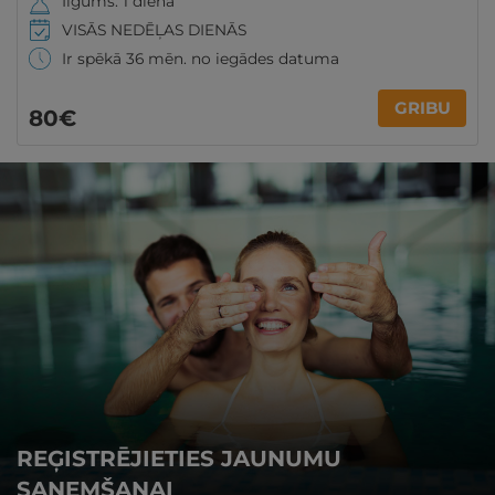
Ilgums: 1 diena
VISĀS NEDĒĻAS DIENĀS
Ir spēkā 36 mēn. no iegādes datuma
GRIBU
80€
REĢISTRĒJIETIES JAUNUMU
SAŅEMŠANAI