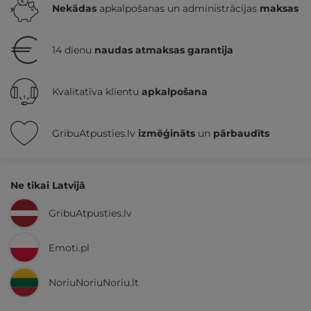
Nekādas
apkalpošanas un administrācijas
maksas
14 dienu
naudas atmaksas garantija
Kvalitatīva klientu
apkalpošana
GribuAtpusties.lv
izmēģināts
un
pārbaudīts
Ne tikai Latvijā
GribuAtpusties.lv
Emoti.pl
NoriuNoriuNoriu.lt