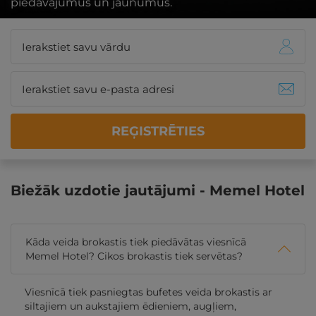
piedāvājumus un jaunumus.
REĢISTRĒTIES
Biežāk uzdotie jautājumi - Memel Hotel
Kāda veida brokastis tiek piedāvātas viesnīcā
Memel Hotel? Cikos brokastis tiek servētas?
Viesnīcā tiek pasniegtas bufetes veida brokastis ar
siltajiem un aukstajiem ēdieniem, augļiem,