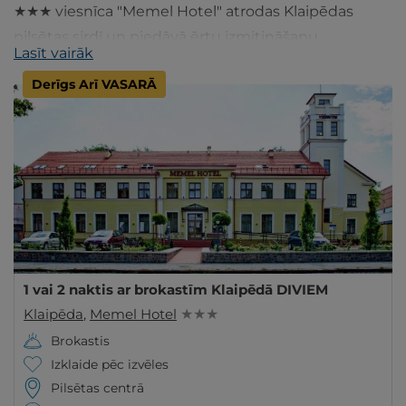
★★★ viesnīca "Memel Hotel" atrodas Klaipēdas
pilsētas sirdī un piedāvā ērtu izmitināšanu
Lasīt vairāk
modernos numuros un gardas brokastis.
Derīgs Arī VASARĀ
1 vai 2 naktis ar brokastīm Klaipēdā DIVIEM
Klaipēda
,
Memel Hotel
★ ★ ★
Brokastis
Izklaide pēc izvēles
Pilsētas centrā