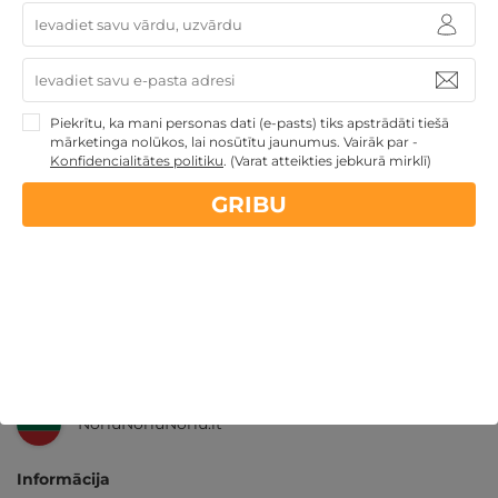
14 dienu
naudas atmaksas garantija
Kvalitatīva klientu
apkalpošana
Piekrītu, ka mani personas dati (e-pasts) tiks apstrādāti tiešā
mārketinga nolūkos, lai nosūtītu jaunumus. Vairāk par -
Konfidencialitātes politiku
.
(Varat atteikties jebkurā mirklī)
GribuAtpusties.lv
izmēģināts
un
pārbaudīts
GRIBU
Ne tikai Latvijā
GribuAtpusties.lv
Emoti.pl
NoriuNoriuNoriu.lt
Informācija