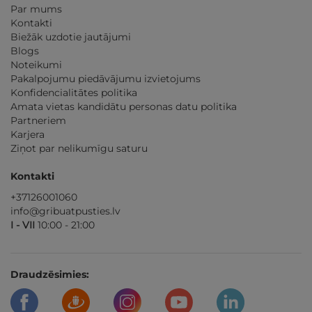
Par mums
Kontakti
Biežāk uzdotie jautājumi
Blogs
Noteikumi
Pakalpojumu piedāvājumu izvietojums
Konfidencialitātes politika
Amata vietas kandidātu personas datu politika
Partneriem
Karjera
Ziņot par nelikumīgu saturu
Kontakti
+37126001060
info@gribuatpusties.lv
I - VII
10:00 - 21:00
Draudzēsimies: