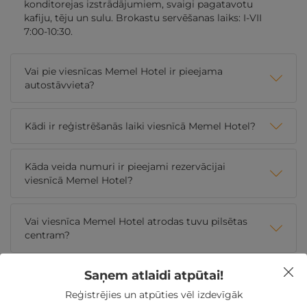
konditorejas izstrādājumiem, svaigi pagatavotu
kafiju, tēju un sulu. Brokastu servēšanas laiks: I-VII
7:00-10:30.
Vai pie viesnīcas Memel Hotel ir pieejama
autostāvvieta?
Kādi ir reģistrēšanās laiki viesnīcā Memel Hotel?
Kāda veida numuri ir pieejami rezervācijai
viesnīcā Memel Hotel?
Vai viesnīca Memel Hotel atrodas tuvu pilsētas
centram?
Saņem atlaidi atpūtai!
Reģistrējies un atpūties vēl izdevīgāk
Nekādas
apkalpošanas un administrācijas
maksas