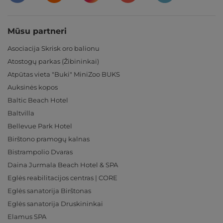
Mūsu partneri
Asociacija Skrisk oro balionu
Atostogų parkas (Žibininkai)
Atpūtas vieta "Buki" MiniZoo BUKS
Auksinės kopos
Baltic Beach Hotel
Baltvilla
Bellevue Park Hotel
Birštono pramogų kalnas
Bistrampolio Dvaras
Daina Jurmala Beach Hotel & SPA
Eglės reabilitacijos centras | CORE
Eglės sanatorija Birštonas
Eglės sanatorija Druskininkai
Elamus SPA