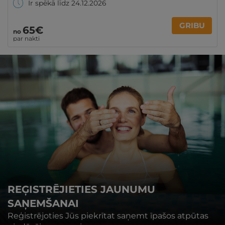
Ir spēkā līdz 24.12.2026
GRIBU
65€
no
par nakti
REĢISTRĒJIETIES JAUNUMU
SAŅEMŠANAI
Reģistrējoties Jūs piekrītat saņemt īpašos atpūtas