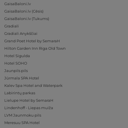
GaisaBaloni.lv
GaisaBaloni.lv (Cēsis)
GaisaBaloni.lv (Tukums)
Gradiali
Gradiali Anykščiai
Grand Poet Hotel by SemaraH
Hilton Garden Inn Riga Old Town
Hotel Sigulda
Hotel SOHO
Jaunpils pils
Jūrmala SPA Hotel
Kalev Spa Hotel and Waterpark
Labirintų parkas
Lielupe Hotel by SemaraH
Lindenhoff - Liepas muiža
LVM Jaunmoku pils
Meresuu SPA Hotel