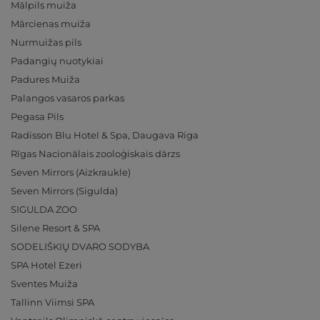
Mālpils muiža
Mārcienas muiža
Nurmuižas pils
Padangių nuotykiai
Padures Muiža
Palangos vasaros parkas
Pegasa Pils
Radisson Blu Hotel & Spa, Daugava Riga
Rīgas Nacionālais zooloģiskais dārzs
Seven Mirrors (Aizkraukle)
Seven Mirrors (Sigulda)
SIGULDA ZOO
Silene Resort & SPA
SODELIŠKIŲ DVARO SODYBA
SPA Hotel Ezeri
Sventes Muiža
Tallinn Viimsi SPA