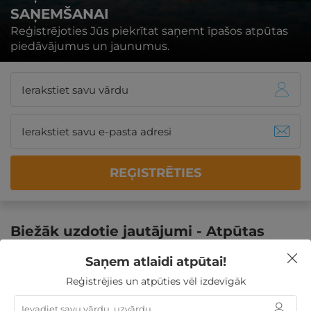
SAŅEMŠANAI
Reģistrējoties Jūs piekrītat saņemt īpašos atpūtas
piedāvājumus un jaunumus.
REĢISTRĒTIES
Biežāk uzdotie jautājumi - Atpūtas
vieta Ežezers
Saņem atlaidi atpūtai!
Reģistrējies un atpūties vēl izdevīgāk
Kādas izklaides un brīvā laika pavadīšanas iespējas