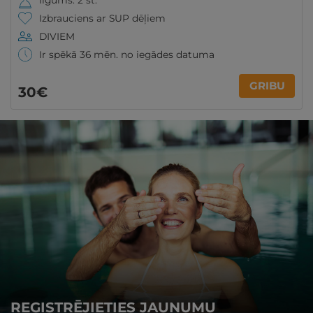
Ilgums: 2 st.
Izbrauciens ar SUP dēļiem
DIVIEM
Ir spēkā 36 mēn. no iegādes datuma
GRIBU
30€
REĢISTRĒJIETIES JAUNUMU