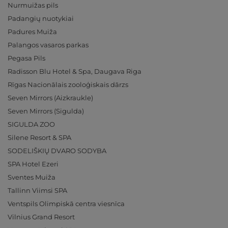
Nurmuižas pils
Padangių nuotykiai
Padures Muiža
Palangos vasaros parkas
Pegasa Pils
Radisson Blu Hotel & Spa, Daugava Riga
Rīgas Nacionālais zooloģiskais dārzs
Seven Mirrors (Aizkraukle)
Seven Mirrors (Sigulda)
SIGULDA ZOO
Silene Resort & SPA
SODELIŠKIŲ DVARO SODYBA
SPA Hotel Ezeri
Sventes Muiža
Tallinn Viimsi SPA
Ventspils Olimpiskā centra viesnīca
Vilnius Grand Resort