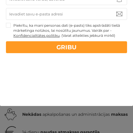
tiek piedāvātas atpūtas vietā Ežezers?
Atpūtas komepleksā pieejama sauna uz pontona,
laiva, vietas piknikam, teltīm un kemperiem. Tiek
Piekrītu, ka mani personas dati (e-pasts) tiks apstrādāti tiešā
piedāvāta arī ekskursija ar kuteri pa ezeru.
mārketinga nolūkos, lai nosūtītu jaunumus. Vairāk par -
Konfidencialitātes politiku
.
(Varat atteikties jebkurā mirklī)
Vai atpūtas vietā Ežezers ir atļauti mājdzīvnieki?
GRIBU
Kādi ir reģistrēšanās laiki atpūtas vietā Ežezers?
Kādas ir maltīšu pagatavošanas iespējas atpūtas
vietā Ežezers?
Nekādas
apkalpošanas un administrācijas
maksas
14 dienu
naudas atmaksas garantija