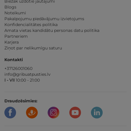
Biežāk uzdotie jautājumi
Blogs
Noteikumi
Pakalpojumu piedāvājumu izvietojums
Konfidencialitātes politika
Amata vietas kandidātu personas datu politika
Partneriem
Karjera
Ziņot par nelikumīgu saturu
Kontakti
+37126001060
info@gribuatpusties.lv
I - VII
10:00 - 21:00
Draudzēsimies: