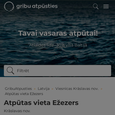
Tavai vasaras atpūtai!
Atlaides līdz -30% visā Baltijā
Filtrēt
GribuAtpusties
»
Latvija
»
Viesnīcas Krāslavas nov.
»
Atpūtas vieta Ežezers
Atpūtas vieta Ežezers
Krāslavas nov.