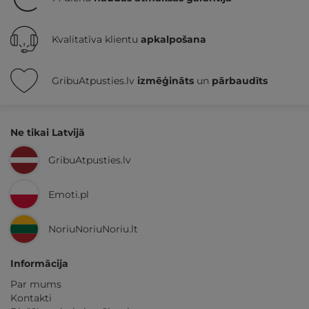
Kvalitatīva klientu
apkalpošana
GribuAtpusties.lv
izmēģināts
un
pārbaudīts
Ne tikai Latvijā
GribuAtpusties.lv
Emoti.pl
NoriuNoriuNoriu.lt
Informācija
Par mums
Kontakti