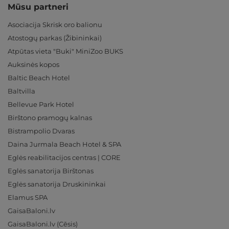
Mūsu partneri
Asociacija Skrisk oro balionu
Atostogų parkas (Žibininkai)
Atpūtas vieta "Buki" MiniZoo BUKS
Auksinės kopos
Baltic Beach Hotel
Baltvilla
Bellevue Park Hotel
Birštono pramogų kalnas
Bistrampolio Dvaras
Daina Jurmala Beach Hotel & SPA
Eglės reabilitacijos centras | CORE
Eglės sanatorija Birštonas
Eglės sanatorija Druskininkai
Elamus SPA
GaisaBaloni.lv
GaisaBaloni.lv (Cēsis)