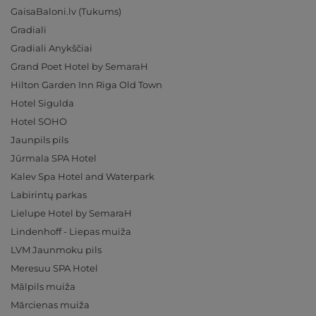
GaisaBaloni.lv (Tukums)
Gradiali
Gradiali Anykščiai
Grand Poet Hotel by SemaraH
Hilton Garden Inn Riga Old Town
Hotel Sigulda
Hotel SOHO
Jaunpils pils
Jūrmala SPA Hotel
Kalev Spa Hotel and Waterpark
Labirintų parkas
Lielupe Hotel by SemaraH
Lindenhoff - Liepas muiža
LVM Jaunmoku pils
Meresuu SPA Hotel
Mālpils muiža
Mārcienas muiža