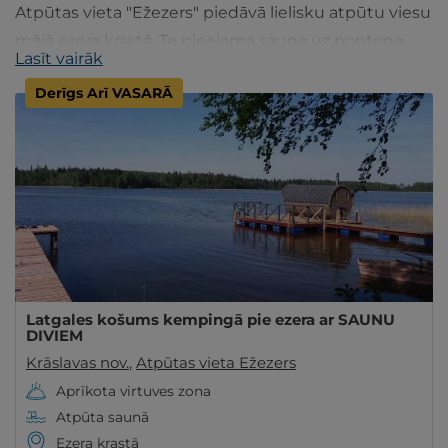
Atpūtas vieta "Ežezers" piedāvā lielisku atpūtu viesu
mājā ezera krastā. Te pieejama sauna uz pontona,
Lasīt vairāk
laiva, kā arī vietas piknikam, teltīm un kemperiem.
Derīgs Arī VASARĀ
Latgales košums kempingā pie ezera ar SAUNU
DIVIEM
Krāslavas nov.
,
Atpūtas vieta Ežezers
Aprīkota virtuves zona
Atpūta saunā
Ezera krastā