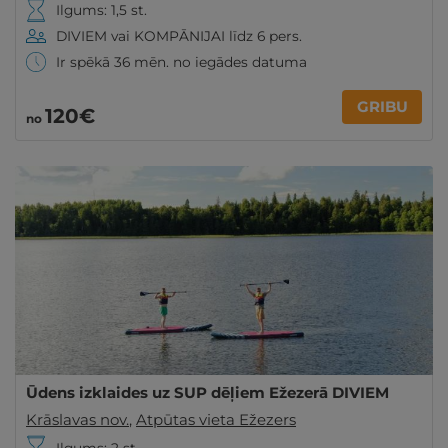
Ilgums: 1,5 st.
DIVIEM vai KOMPĀNIJAI līdz 6 pers.
Ir spēkā 36 mēn. no iegādes datuma
GRIBU
120€
no
Ūdens izklaides uz SUP dēļiem Ežezerā DIVIEM
Krāslavas nov.
,
Atpūtas vieta Ežezers