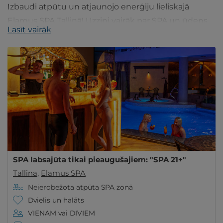
Izbaudi atpūtu un atjaunojo enerģiju lieliskajā
Elamus SPA Tallinā! Uzzini vairāk par SPA un ūdens
Lasīt vairāk
izklaidēm diviem un ģimenei gribuatpusties.lv!
SPA labsajūta tikai pieaugušajiem: "SPA 21+"
Tallina
,
Elamus SPA
Neierobežota atpūta SPA zonā
Dvielis un halāts
VIENAM vai DIVIEM