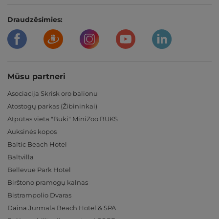
Draudzēsimies:
Mūsu partneri
Asociacija Skrisk oro balionu
Atostogų parkas (Žibininkai)
Atpūtas vieta "Buki" MiniZoo BUKS
Auksinės kopos
Baltic Beach Hotel
Baltvilla
Bellevue Park Hotel
Birštono pramogų kalnas
Bistrampolio Dvaras
Daina Jurmala Beach Hotel & SPA