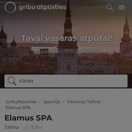
Tavai vasaras atpūtai!
Atlaides līdz -30% visā Baltijā
Filtrēt
GribuAtpusties
»
Igaunija
»
Viesnīcas Tallinā
»
Elamus SPA
Elamus SPA
Tallina
9,3
/10