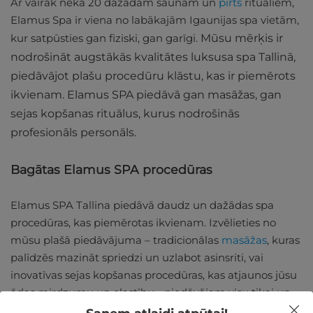
Ar vairāk nekā 20 dažādām saunām un
pirts
rituāliem,
Elamus Spa ir viena no labākajām Igaunijas spa vietām,
kur satpūsties gan fiziski, gan garīgi.
Mūsu mērķis ir
nodrošināt augstākās kvalitātes luksusa spa Tallinā,
piedāvājot plašu procedūru klāstu, kas ir piemērots
ikvienam. Elamus SPA piedāvā gan masāžas, gan
sejas kopšanas rituālus, kurus nodrošinās
profesionāls personāls.
Bagātas Elamus SPA procedūras
Elamus SPA Tallina piedāvā daudz un dažādas spa
procedūras, kas piemērotas ikvienam. Izvēlieties no
mūsu plašā piedāvājuma – tradicionālas
masāžas
, kuras
palīdzēs mazināt spriedzi un uzlabot asinsriti, vai
inovatīvas sejas kopšanas procedūras, kas atjaunos jūsu
ādas mirdzumu un elastību - piedāvājam visu tikai un
vienīgi Jūsu labsajūtai.