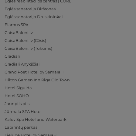
Eglės reabilitacijos centras | CORE
Eglės sanatorija Birštonas
Eglės sanatorija Druskininkai
Elamus SPA
GaisaBaloni.lv
GaisaBaloni.lv (Cēsis)
GaisaBaloni.lv (Tukums)
Gradiali
Gradiali Anykščiai
Grand Poet Hotel by SemaraH
Hilton Garden Inn Riga Old Town
Hotel Sigulda
Hotel SOHO
Jaunpils pils
Jūrmala SPA Hotel
Kalev Spa Hotel and Waterpark
Labirintų parkas
Lielupe Hotel by SemaraH