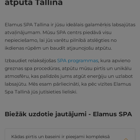
atpūta Tallinā
Elamus SPA Tallina ir jūsu ideālais galamērķis labsajūtas
atvaļinājumam. Mūsu SPA centrs piedāvā visu
nepieciešamo, lai jūs varētu pilnībā atslēgties no
ikdienas rūpēm un baudīt atjaunojošu atpūtu.
Izbaudiet relaksējošas
SPA programmas
, kura apvieno
greznas spa procedūras, atpūtu mūsu pirtīs un unikālu
atmosfēru, kas palīdzēs jums atgūt enerģiju un uzlabot
labsajūtu. Mēs esam pārliecināti, ka pēc vizītes Elamus
Spa Tallinā jūs jutīsieties lieliski.
Biežāk uzdotie jautājumi - Elamus SPA
Kādas pirtis un baseini ir pieejami kompleksā