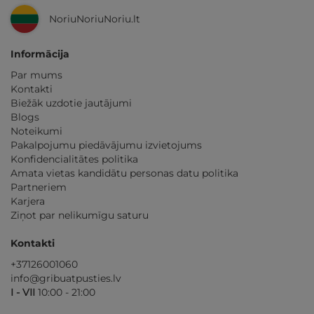
NoriuNoriuNoriu.lt
Informācija
Par mums
Kontakti
Biežāk uzdotie jautājumi
Blogs
Noteikumi
Pakalpojumu piedāvājumu izvietojums
Konfidencialitātes politika
Amata vietas kandidātu personas datu politika
Partneriem
Karjera
Ziņot par nelikumīgu saturu
Kontakti
+37126001060
info@gribuatpusties.lv
I - VII
10:00 - 21:00