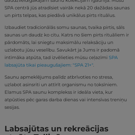
daudzveidīgākajām saunu kolekcijām Igaunijā. Mūsu
SPA centrā jūs atradīsiet vairāk nekā 20 dažādas saunas
un pirts telpas, kas piedāvā unikālus pirts rituālus.
Izbaudiet tradicionālās somu saunas, tvaika pirtis, sāls
saunas un daudz ko citu. Katrs no šiem pirts rituāliem ir
pārdomāts, lai sniegtu maksimālu relaksāciju un
uzlabotu jūsu veselību. Savukārt ja Jums ir padomā
intīmāka atpūta, tad izvēlieties mūsu ceļazīmi
SPA
labsajūta tikai pieaugušajiem: "SPA 21+"
.
Saunu apmeklējums palīdz atbrīvoties no stresa,
uzlabot asinsriti un attīrīt organismu no toksīniem.
Elamus SPA saunu komplekss ir ideāla vieta, kur
atpūsties pēc garas darba dienas vai intensīvas treniņu
sesijas.
Labsajūtas un rekreācijas