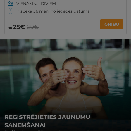
VIENAM vai DIVIEM
Ir spēkā 36 mēn. no iegādes datuma
GRIBU
25€
29€
no
REĢISTRĒJIETIES JAUNUMU
SAŅEMŠANAI