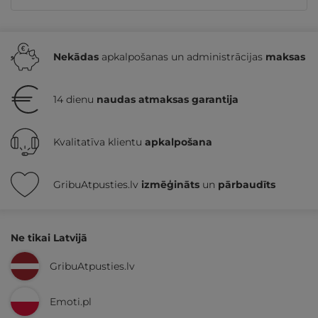
Nekādas
apkalpošanas un administrācijas
maksas
14 dienu
naudas atmaksas garantija
Kvalitatīva klientu
apkalpošana
GribuAtpusties.lv
izmēģināts
un
pārbaudīts
Ne tikai Latvijā
GribuAtpusties.lv
Emoti.pl