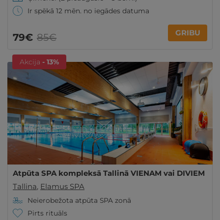
Ir spēkā 12 mēn. no iegādes datuma
GRIBU
79€
85€
Akcija
- 13%
Atpūta SPA kompleksā Tallinā VIENAM vai DIVIEM
Tallina
,
Elamus SPA
Neierobežota atpūta SPA zonā
Pirts rituāls