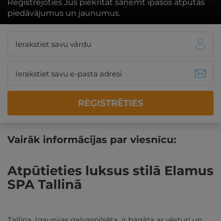
Reģistrējoties Jūs piekrītat saņemt īpašos atpūtas
piedāvājumus un jaunumus.
REĢISTRĒTIES
Vairāk informācijas par viesnīcu:
Atpūtieties luksus stilā Elamus
SPA Tallinā
Tallina, Igaunijas galvaspilsēta, ir bagāta ar vēsturi un