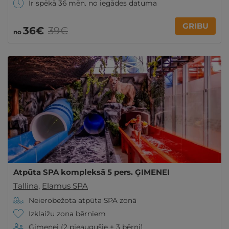
Ir spēkā 36 mēn. no iegādes datuma
GRIBU
36€
39€
no
Atpūta SPA kompleksā 5 pers. ĢIMENEI
Tallina
,
Elamus SPA
Neierobežota atpūta SPA zonā
Izklaižu zona bērniem
Ģimenei (2 pieaugušie + 3 bērni)