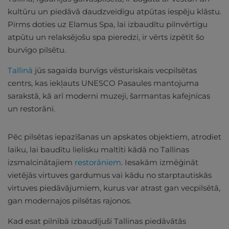
kultūru un piedāvā daudzveidīgu atpūtas iespēju klāstu.
Pirms doties uz Elamus Spa, lai izbaudītu pilnvērtīgu
atpūtu un relaksējošu spa pieredzi, ir vērts izpētīt šo
burvīgo pilsētu.
Tallinā
jūs sagaida burvīgs vēsturiskais vecpilsētas
centrs, kas iekļauts UNESCO Pasaules mantojuma
sarakstā, kā arī moderni muzeji, šarmantas kafejnīcas
un restorāni.
Pēc pilsētas iepazīšanas un apskates objektiem, atrodiet
laiku, lai baudītu lielisku maltīti kādā no Tallinas
izsmalcinātajiem
restorāniem
. Iesakām izmēģināt
vietējās virtuves gardumus vai kādu no starptautiskās
virtuves piedāvājumiem, kurus var atrast gan vecpilsētā,
gan modernajos pilsētas rajonos.
Kad esat pilnībā izbaudījuši Tallinas piedāvātās