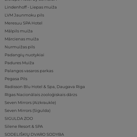
Lindenhoff - Liepas muiža
LVM Jaunmoku pils
Meresuu SPA Hotel
Mālpils muiža
Mārcienas muiža
Nurmuižas pils
Padangių nuotykiai
Padures Muiža
Palangos vasaros parkas
Pegasa Pils
Radisson Blu Hotel & Spa, Daugava Riga
Rīgas Nacionālais zooloģiskais dārzs
Seven Mirrors (Aizkraukle)
Seven Mirrors (Sigulda)
SIGULDA ZOO
Silene Resort & SPA
SODELIŠKIŲ DVARO SODYBA