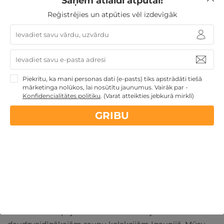
Saņem atlaidi atpūtai!
Reģistrējies un atpūties vēl izdevīgāk
Katru procedūru veic pieredzējuši speciālisti, kuri
izmanto tikai augstākās kvalitātes produktus. Ja
meklējat patiesi īpašu baudījumu, mūsu ekskluzīvie
SPA rituāli ir paredzēti tieši jums. Tie apvieno vairākas
procedūras vienā, radot holistisku pieeju jūsu labsajūtas
Piekrītu, ka mani personas dati (e-pasts) tiks apstrādāti tiešā
uzlabošanai.
mārketinga nolūkos, lai nosūtītu jaunumus. Vairāk par -
Konfidencialitātes politiku
.
(Varat atteikties jebkurā mirklī)
GRIBU
Atpūta mūsu pirtīs
Elamus SPA lepojas ar vienu no lielākajām un