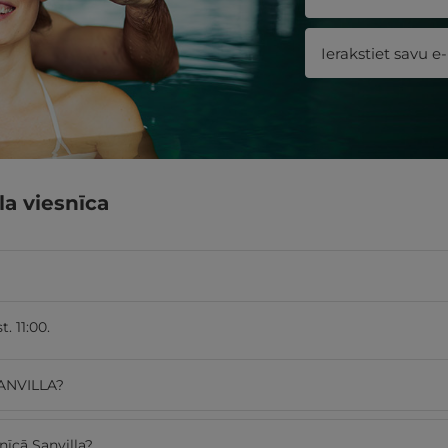
la viesnīca
. 11:00.
SANVILLA?
nīcā Sanvilla?