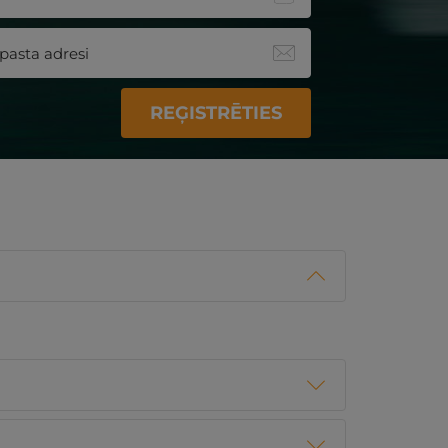
REĢISTRĒTIES