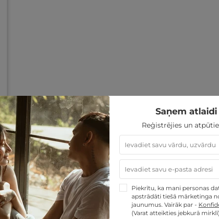
Saņem atlaidi 
Reģistrējies un atpūtie
Piekrītu, ka mani personas dati
apstrādāti tiešā mārketinga no
jaunumus. Vairāk par -
Konfide
(Varat atteikties jebkurā mirklī