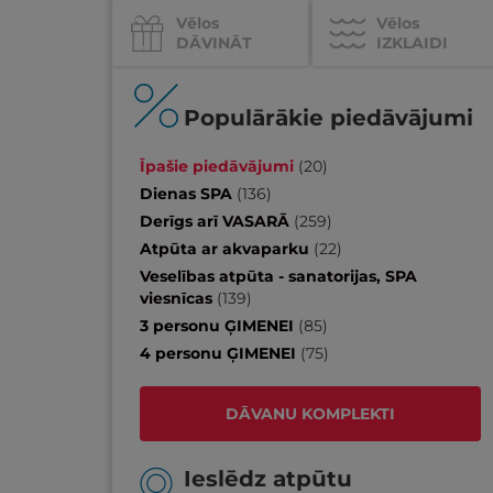
Vēlos
Vēlos
DĀVINĀT
IZKLAIDI
Populārākie piedāvājumi
Īpašie piedāvājumi
(
20
)
Dienas SPA
(
136
)
Derīgs arī VASARĀ
(
259
)
Atpūta ar akvaparku
(
22
)
Veselības atpūta - sanatorijas, SPA
viesnīcas
(
139
)
3 personu ĢIMENEI
(
85
)
4 personu ĢIMENEI
(
75
)
DĀVANU KOMPLEKTI
Ieslēdz atpūtu