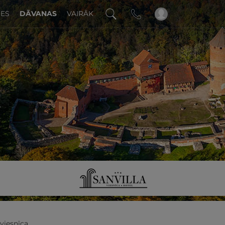
DES
DĀVANAS
VAIRĀK
!
 viesnīca