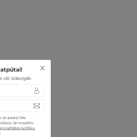
atpūtai!
s vēl izdevīgāk
 (e-pasts) tiks
lūkos, lai nosūtītu
ncialitātes politiku
.
)