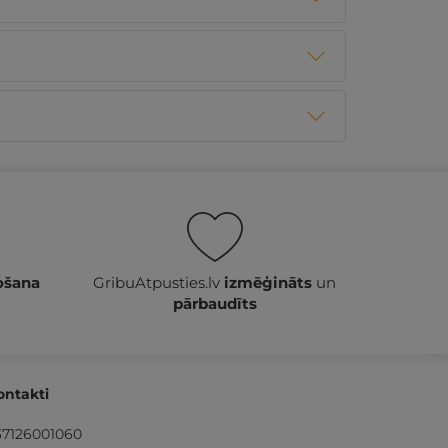
ošana
GribuAtpusties.lv
izmēģināts
un
pārbaudīts
ontakti
37126001060