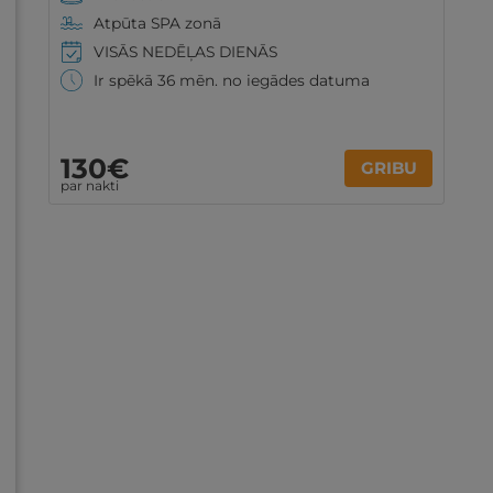
Atpūta SPA zonā
VISĀS NEDĒĻAS DIENĀS
Ir spēkā 36 mēn. no iegādes datuma
130€
GRIBU
par nakti