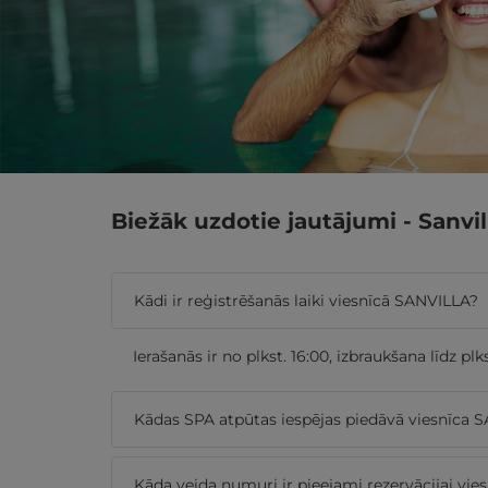
Biežāk uzdotie jautājumi - Sanvil
Kādi ir reģistrēšanās laiki viesnīcā SANVILLA?
Ierašanās ir no plkst. 16:00, izbraukšana līdz plkst
Kādas SPA atpūtas iespējas piedāvā viesnīca 
Kāda veida numuri ir pieejami rezervācijai vies