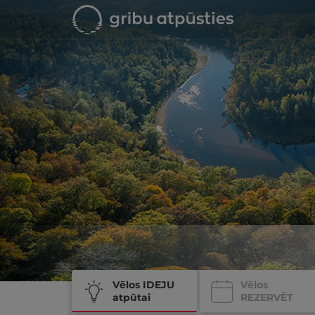
Vēlos IDEJU
Vēlos
atpūtai
REZERVĒT