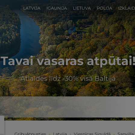
LATVIJA
IGAUNIJA
LIETUVA
POLIJA
IZKLAI
Tavai vasaras atpūtai
Atlaides līdz -30% visā Baltijā
GribuAtpusties
»
Latvija
»
Viesnīcas Siguldā
»
Sanvilla