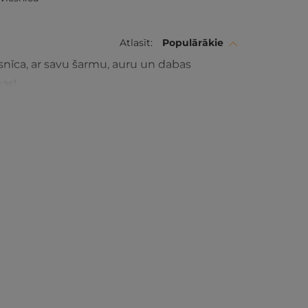
Atlasīt:
Populārākie
iesnīca, ar savu šarmu, auru un dabas
nas!