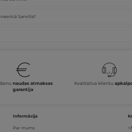
viesnīcā Sanvilla?
 dienu
naudas atmaksas
Kvalitatīva klientu
apkalp
garantija
Informācija
K
Par mums
+