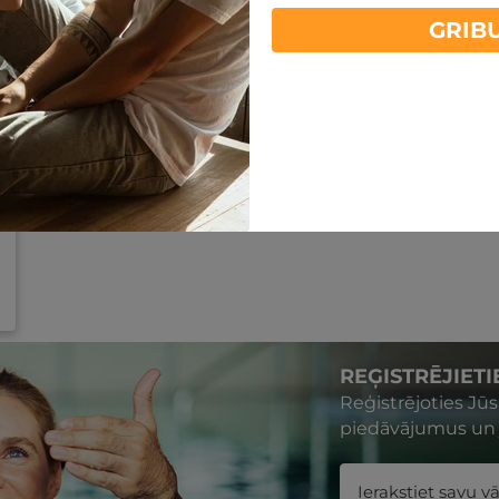
GRIB
REĢISTRĒJIET
Reģistrējoties Jū
piedāvājumus un