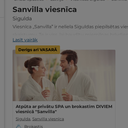
Sanvilla viesnīca
Sigulda
Viesnīca „Sanvilla” ir neliela Siguldas piepilsētas v
skaistumu. Te ir viss, lai baudītu mierpilnas brīvdie
Lasīt vairāk
Derīgs arī VASARĀ
Atpūta ar privātu SPA un brokastīm DIVIEM
viesnīcā "Sanvilla"
Sigulda
,
Sanvilla viesnīca
Brokastis