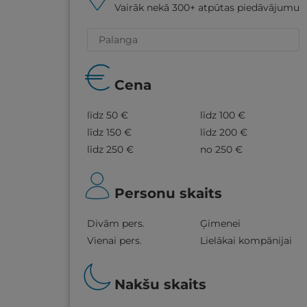
Vairāk nekā 300+ atpūtas piedāvājumu
Cena
līdz 50 €
līdz 100 €
līdz 150 €
līdz 200 €
līdz 250 €
no 250 €
Personu skaits
Divām pers.
Ģimenei
Vienai pers.
Lielākai kompānijai
Nakšu skaits