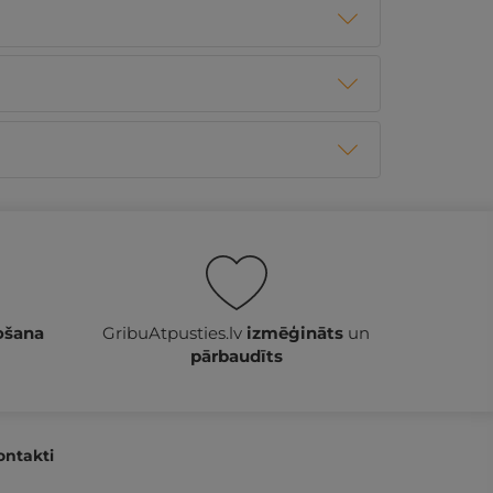
ošana
GribuAtpusties.lv
izmēģināts
un
pārbaudīts
ontakti