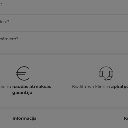
s?
ieta?
r bērniem?
 dienu
naudas atmaksas
Kvalitatīva klientu
apkalp
garantija
Informācija
K