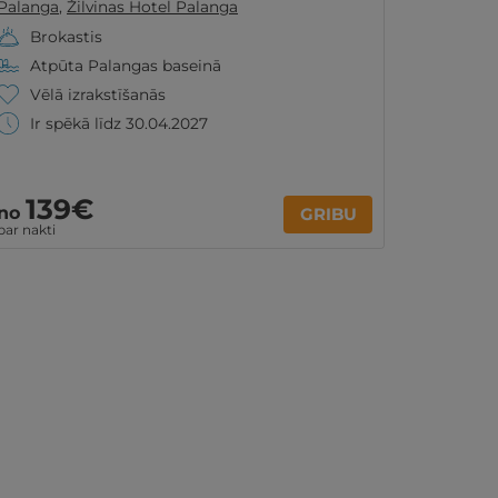
Palanga
,
Žilvinas Hotel Palanga
Brokastis
Atpūta Palangas baseinā
Vēlā izrakstīšanās
Ir spēkā līdz 30.04.2027
139€
no
GRIBU
par nakti