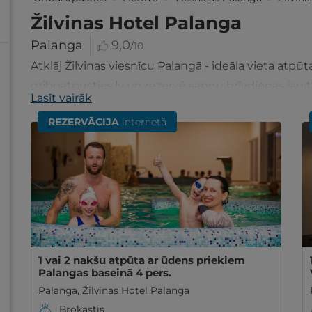
Žilvinas Hotel Palanga
Palanga
9,0
/10
Atklāj Žilvinas viesnīcu Palangā - ideāla vieta atpūt
gribuatpusties.lv un rezervē sapņu brīvdienas jau 
Lasīt vairāk
REZERVĀCIJA
internetā
1 vai 2 nakšu atpūta ar ūdens priekiem
Palangas baseinā 4 pers.
Palanga
,
Žilvinas Hotel Palanga
Brokastis