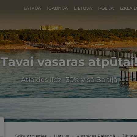
LATVIJA
IGAUNIJA
LIETUVA
POLIJA
IZKLAI
Tavai vasaras atpūtai
Atlaides līdz -30% visā Baltijā
GribuAtpusties
»
Lietuva
»
Viesnīcas Palangā
»
Žilvin