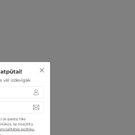
atpūtai!
s vēl izdevīgāk
 (e-pasts) tiks
lūkos, lai nosūtītu
ncialitātes politiku
.
)