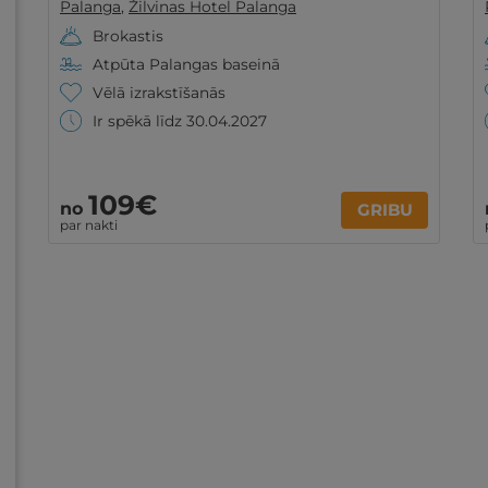
Palanga
,
Žilvinas Hotel Palanga
Brokastis
Atpūta Palangas baseinā
Vēlā izrakstīšanās
Ir spēkā līdz 30.04.2027
109€
no
GRIBU
par nakti