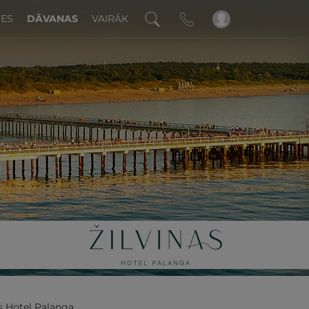
DES
DĀVANAS
VAIRĀK
!
as Hotel Palanga