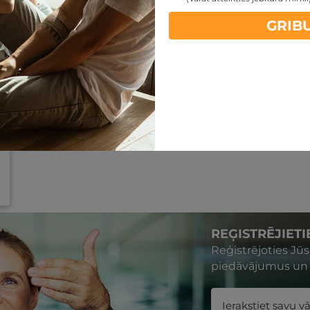
GRIB
REĢISTRĒJIET
Reģistrējoties Jū
piedāvājumus un