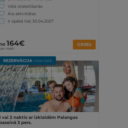
Vēlā izrakstīšanās
Āra aktivitātes
Ir spēkā līdz 30.04.2027
164€
no
GRIBU
par nakti
REZERVĀCIJA
internetā
1 vai 2 naktis ar izklaidēm Palangas
baseinā 3 pers.