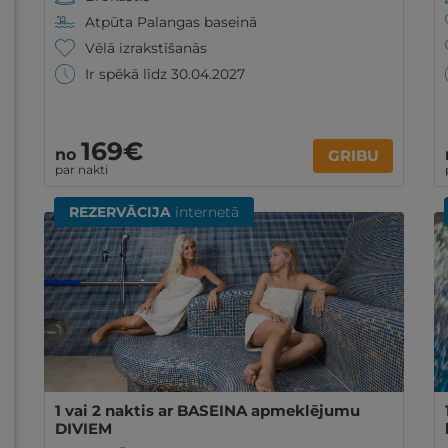
Atpūta Palangas baseinā
Vēlā izrakstīšanās
Ir spēkā līdz 30.04.2027
169€
no
GRIBU
par nakti
REZERVĀCIJA
internetā
1 vai 2 naktis ar BASEINA apmeklējumu
DIVIEM