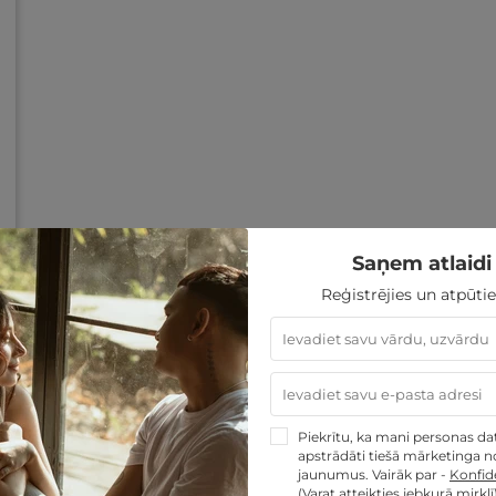
Saņem atlaidi 
Reģistrējies un atpūtie
Piekrītu, ka mani personas dati
apstrādāti tiešā mārketinga no
jaunumus. Vairāk par -
Konfide
(Varat atteikties jebkurā mirklī