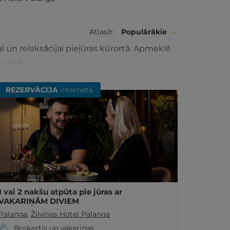
Atlasīt:
Populārākie
ai un relaksācijai piejūras kūrortā. Apmeklē
tagad!
REZERVĀCIJA
internetā
1 vai 2 nakšu atpūta pie jūras ar
VAKARIŅĀM DIVIEM
Palanga
,
Žilvinas Hotel Palanga
Brokastis un vakariņas