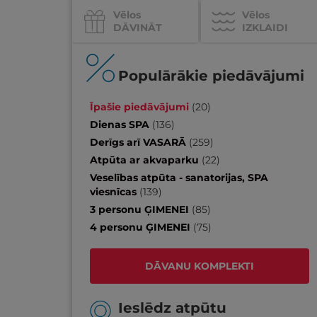
Vēlos
Vēlos
DĀVINĀT
IZKLAIDI
Populārākie piedāvājumi
Īpašie piedāvājumi
(
20
)
Dienas SPA
(
136
)
Derīgs arī VASARĀ
(
259
)
Atpūta ar akvaparku
(
22
)
Veselības atpūta - sanatorijas, SPA
viesnīcas
(
139
)
3 personu ĢIMENEI
(
85
)
4 personu ĢIMENEI
(
75
)
DĀVANU KOMPLEKTI
Ieslēdz atpūtu