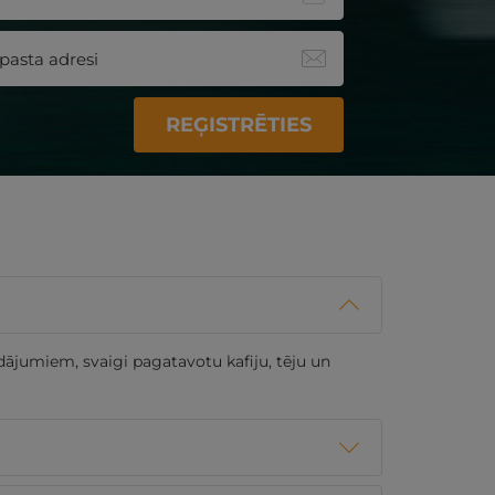
REĢISTRĒTIES
ādājumiem, svaigi pagatavotu kafiju, tēju un