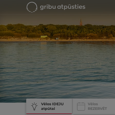
Vēlos IDEJU
Vēlos
atpūtai
REZERVĒT