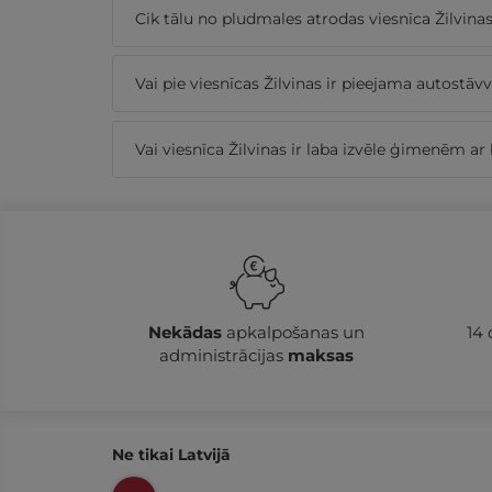
Cik tālu no pludmales atrodas viesnīca Žilvina
Vai pie viesnīcas Žilvinas ir pieejama autostāvv
Vai viesnīca Žilvinas ir laba izvēle ģimenēm a
Nekādas
apkalpošanas un
14
administrācijas
maksas
Ne tikai Latvijā