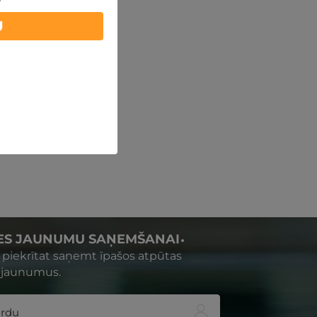
U
IES JAUNUMU SAŅEMŠANAI
s piekrītat saņemt īpašos atpūtas
 jaunumus.