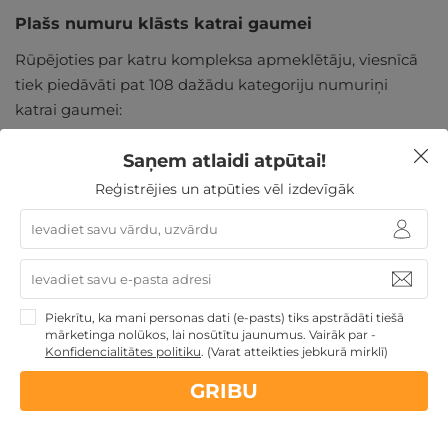
Plašs numuru klāsts katrai gaumei
Rūpējoties par katru kompleksa apmeklētāju, viesnīcā
tiek piedāvāti pat 108 dažādu kategoriju numuriņi
katrai gaumei:
Divvietīgs numurs ekonom
Saņem atlaidi atpūtai!
Standarta divvietīgs numurs
Reģistrējies un atpūties vēl izdevīgāk
Ģimenes numurs
Superior klases divvietīgs numurs
Ģimenes divistabu numurs
Ģimenes divistabu numurs ar virtuvi
Luksusa numurs
Piekrītu, ka mani personas dati (e-pasts) tiks apstrādāti tiešā
Luksusa numurs ar saunu
mārketinga nolūkos, lai nosūtītu jaunumus. Vairāk par -
Suite ar 2 balkoniem
Konfidencialitātes politiku
.
(Varat atteikties jebkurā mirklī)
GRIBU
Katrs no numuriem papildus ir aprīkots ar
rakstāmgaldu un krēslu, televizoru, dušu, tualetes
piederumiem, matu žāvētāju, mini ledusskapi, seifu un