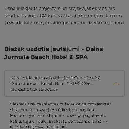
Cenā ir iekļauts projektors un projekcijas ekrāns, flip
chart un stends, DVD un VCR audio sistēma, mikrofons,
bezvadu internets, rakstāmpiederumi, dzeramais ūdens.
Biežāk uzdotie jautājumi - Daina
Jurmala Beach Hotel & SPA
Kāda veida brokastis tiek piedāvātas viesnīcā
Daina Jurmala Beach Hotel & SPA? Cikos
brokastis tiek servētas?
Viesnīcā tiek pasniegtas bufetes veida brokastis ar
siltajiem un aukstajiem ēdieniem, augļiem,
konditorejas izstrādājumiem, svaigi pagatavotu
kafiju, tēju un sulu. Brokastu servēšanas laiks: I–V
08.30–10.00, VI-VII 8.30-11.00.