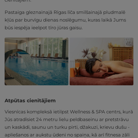
Pastaiga gleznainajā Rīgas līča smilšainajā pludmalē
kļūs par burvīgu dienas noslēgumu, kuras laikā Jums
būs iespēja ieelpot tīro jūras gaisu.
Atpūtas cienītājiem
Viesnīcas kompleksā ietilpst Wellness & SPA centrs, kurā
Jūs atradīsiet 24 metru lielu peldbaseinu ar pretstrāvu
un kaskādi, saunu un turku pirti, džakuzi, krievu dušu -
apliešanos ar aukstu ūdeni no spaiņa, kā arī fitnesa zāli