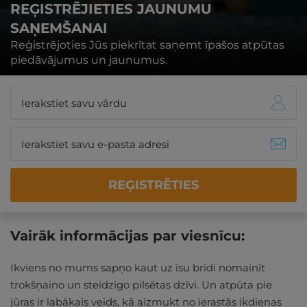
REĢISTRĒJIETIES JAUNUMU
SAŅEMŠANAI
Reģistrējoties Jūs piekrītat saņemt īpašos atpūtas
piedāvājumus un jaunumus.
REĢISTRĒTIES
Vairāk informācijas par viesnīcu:
Ikviens no mums sapņo kaut uz īsu brīdi nomainīt
trokšņaino un steidzīgo pilsētas dzīvi. Un atpūta pie
jūras ir labākais veids, kā aizmukt no ierastās ikdienas