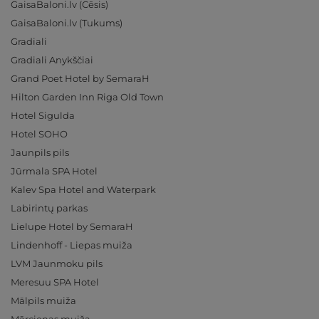
GaisaBaloni.lv (Cēsis)
GaisaBaloni.lv (Tukums)
Gradiali
Gradiali Anykščiai
Grand Poet Hotel by SemaraH
Hilton Garden Inn Riga Old Town
Hotel Sigulda
Hotel SOHO
Jaunpils pils
Jūrmala SPA Hotel
Kalev Spa Hotel and Waterpark
Labirintų parkas
Lielupe Hotel by SemaraH
Lindenhoff - Liepas muiža
LVM Jaunmoku pils
Meresuu SPA Hotel
Mālpils muiža