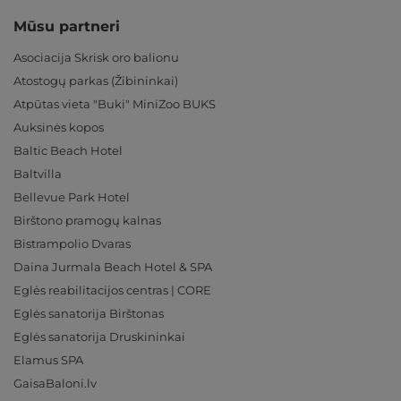
Mūsu partneri
Asociacija Skrisk oro balionu
Atostogų parkas (Žibininkai)
Atpūtas vieta "Buki" MiniZoo BUKS
Auksinės kopos
Baltic Beach Hotel
Baltvilla
Bellevue Park Hotel
Birštono pramogų kalnas
Bistrampolio Dvaras
Daina Jurmala Beach Hotel & SPA
Eglės reabilitacijos centras | CORE
Eglės sanatorija Birštonas
Eglės sanatorija Druskininkai
Elamus SPA
GaisaBaloni.lv