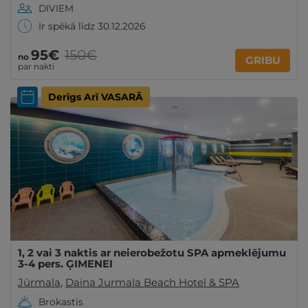
DIVIEM
Ir spēkā līdz 30.12.2026
95€
150€
no
GRIBU
par nakti
Derīgs Arī VASARĀ
1, 2 vai 3 naktis ar neierobežotu SPA apmeklējumu
3-4 pers. ĢIMENEI
Jūrmala
,
Daina Jurmala Beach Hotel & SPA
Brokastis