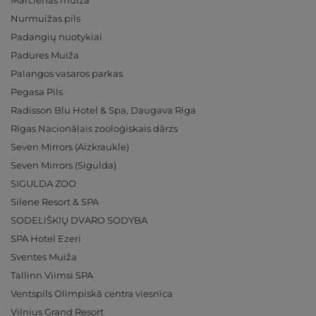
Mārcienas muiža
Nurmuižas pils
Padangių nuotykiai
Padures Muiža
Palangos vasaros parkas
Pegasa Pils
Radisson Blu Hotel & Spa, Daugava Riga
Rīgas Nacionālais zooloģiskais dārzs
Seven Mirrors (Aizkraukle)
Seven Mirrors (Sigulda)
SIGULDA ZOO
Silene Resort & SPA
SODELIŠKIŲ DVARO SODYBA
SPA Hotel Ezeri
Sventes Muiža
Tallinn Viimsi SPA
Ventspils Olimpiskā centra viesnīca
Vilnius Grand Resort