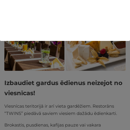
bezmaksas WI-FI. Savukārt atsevišķiem numuriem ir arī
kondicionēšanas sistēma un balkons.
Izbaudiet gardus ēdienus neizejot no
viesnīcas!
Viesnīcas teritorijā ir arī vieta gardēžiem. Restorāns
“TWINS” piedāvā saviem viesiem dažādu ēdienkarti.
Brokastis, pusdienas, kafijas pauze vai vakara