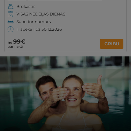
Brokastis
VISĀS NEDĒĻAS DIENĀS
Superior numurs
Ir spēkā līdz 30.12.2026
99€
no
GRIBU
par nakti