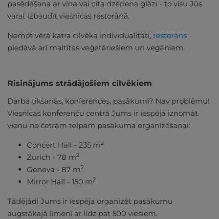
pasēdēšana ar vīna vai cita dzēriena glāzi - to visu Jūs
varat izbaudīt viesnīcas restorānā.
Ņemot vērā katra cilvēka individualitāti,
restorāns
piedāvā arī maltītes veģetāriešiem un vegāniem.
Risinājums strādājošiem cilvēkiem
Darba tikšanās, konferences, pasākumi? Nav problēmu!
Viesnīcas konferenču centrā Jums ir iespēja iznomāt
vienu no četrām telpām pasākuma organizēšanai:
2
Concert Hall - 235 m
2
Zurich - 78 m
2
Geneva - 87 m
2
Mirror Hall - 150 m
Tādējādi Jums ir iespēja organizēt pasākumu
augstākajā līmenī ar līdz pat 500 viesiem.