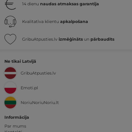
14 dienu
naudas atmaksas garantija
Kvalitatīva klientu
apkalpošana
GribuAtpusties.lv
izmēģināts
un
pārbaudīts
Ne tikai Latvijā
GribuAtpusties.lv
Emoti.pl
NoriuNoriuNoriu.lt
Informācija
Par mums