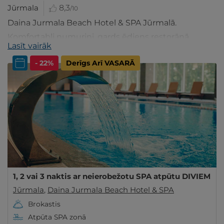
Jūrmala
8,3
/10
Daina Jurmala Beach Hotel & SPA Jūrmalā.
Komfortabli numuriņi, gards ēdiens restorānā.
Lasīt vairāk
Džakuzi, pirtis, baseins SPA centrā. Izvēlies
- 22%
Derīgs Arī VASARĀ
piedāvājumu!
1, 2 vai 3 naktis ar neierobežotu SPA atpūtu DIVIEM
Jūrmala
,
Daina Jurmala Beach Hotel & SPA
Brokastis
Atpūta SPA zonā