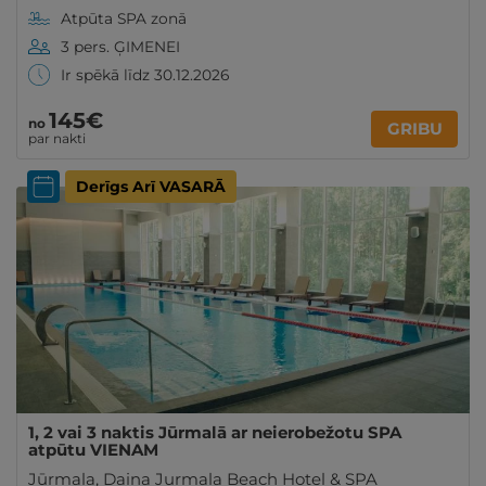
Atpūta SPA zonā
3 pers. ĢIMENEI
Ir spēkā līdz 30.12.2026
145€
no
GRIBU
par nakti
Derīgs Arī VASARĀ
1, 2 vai 3 naktis Jūrmalā ar neierobežotu SPA
atpūtu VIENAM
Jūrmala
,
Daina Jurmala Beach Hotel & SPA