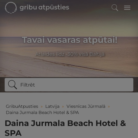
Tavai vasaras atpūtai!
Atlaides līdz -30% visā Baltijā
Filtrēt
GribuAtpusties
»
Latvija
»
Viesnīcas Jūrmalā
»
Daina Jurmala Beach Hotel & SPA
Daina Jurmala Beach Hotel &
SPA