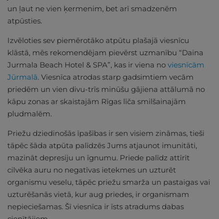
un ļaut ne vien ķermenim, bet arī smadzenēm
atpūsties.
Izvēloties sev piemērotāko atpūtu plašajā viesnīcu
klāstā, mēs rekomendējam pievērst uzmanību “Daina
Jurmala Beach Hotel & SPA”, kas ir viena no
viesnīcām
Jūrmalā
. Viesnīca atrodas starp gadsimtiem vecām
priedēm un vien divu-trīs minūšu gājiena attālumā no
kāpu zonas ar skaistajām Rīgas līča smilšainajām
pludmalēm.
Priežu dziedinošās īpašības ir sen visiem zināmas, tieši
tāpēc šāda atpūta palīdzēs Jums atjaunot imunitāti,
mazināt depresiju un īgnumu. Priede palīdz attīrīt
cilvēka auru no negatīvas ietekmes un uzturēt
organismu veselu, tāpēc priežu smarža un pastaigas vai
uzturēšanās vietā, kur aug priedes, ir organismam
nepieciešamas. Šī viesnīca ir īsts atradums dabas
cienītājiem.