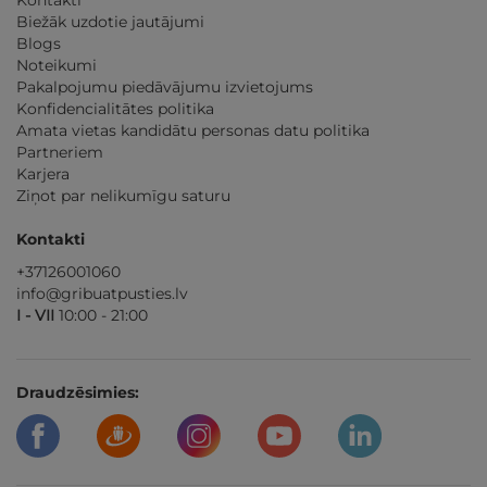
Kontakti
Biežāk uzdotie jautājumi
Blogs
Noteikumi
Pakalpojumu piedāvājumu izvietojums
Konfidencialitātes politika
Amata vietas kandidātu personas datu politika
Partneriem
Karjera
Ziņot par nelikumīgu saturu
Kontakti
+37126001060
info@gribuatpusties.lv
I - VII
10:00 - 21:00
Draudzēsimies: