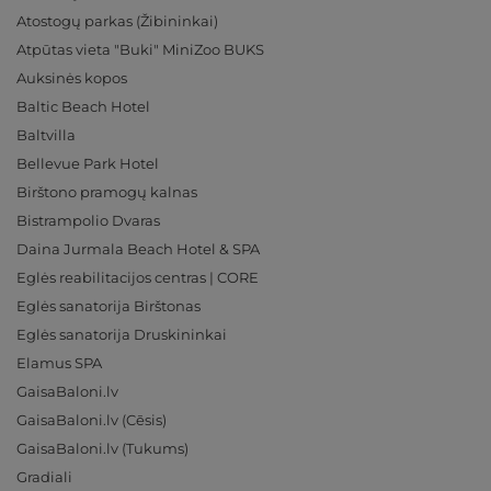
Atostogų parkas (Žibininkai)
Atpūtas vieta "Buki" MiniZoo BUKS
Auksinės kopos
Baltic Beach Hotel
Baltvilla
Bellevue Park Hotel
Birštono pramogų kalnas
Bistrampolio Dvaras
Daina Jurmala Beach Hotel & SPA
Eglės reabilitacijos centras | CORE
Eglės sanatorija Birštonas
Eglės sanatorija Druskininkai
Elamus SPA
GaisaBaloni.lv
GaisaBaloni.lv (Cēsis)
GaisaBaloni.lv (Tukums)
Gradiali