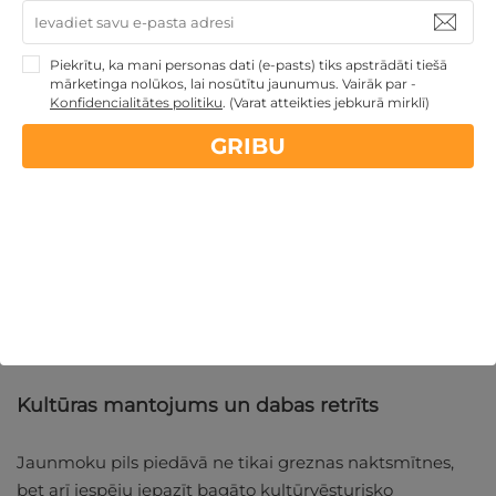
Jaunmoku pils ir ideāla izvēle romantiskai atpūtai
Latvijā. Šeit varat baudīt
divvientulību gleznainā apvidū
,
Piekrītu, ka mani personas dati (e-pasts) tiks apstrādāti tiešā
mārketinga nolūkos, lai nosūtītu jaunumus. Vairāk par -
kas ir mierīgs un kluss.
Konfidencialitātes politiku
.
(Varat atteikties jebkurā mirklī)
Pils apkārtnē ir daudz pastaigu taku, kā arī romantiskas
GRIBU
pikniku vietas pils dārzos. Viesnīca piedāvā arī dažādus
romantisku piedāvājumu ceļazīmes, piemēram, īpašas
vakariņas
sveču gaismā,
spa procedūras
un citas
aktivitātes, kas veicinās romantikas atmosfēru.
Neaizmirstiet arī par iespēju apmeklēt pils muzeju, kur
var uzzināt vairāk par pils vēsturi un tās nozīmi Latvijas
kultūrā.
Kultūras mantojums un dabas retrīts
Jaunmoku pils piedāvā ne tikai greznas naktsmītnes,
bet arī iespēju iepazīt bagāto kultūrvēsturisko