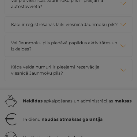
Vai pie viesnīcas Jaunmoku pils ir pieejama
autostāvvieta?
Kādi ir reģistrēšanās laiki viesnīcā Jaunmoku pils?
Vai Jaunmoku pils piedāvā papildus aktivitātes un
izklaides?
Kāda veida numuri ir pieejami rezervācijai
viesnīcā Jaunmoku pils?
Nekādas
apkalpošanas un administrācijas
maksas
14 dienu
naudas atmaksas garantija