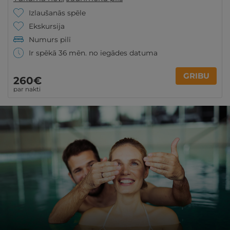
Izlaušanās spēle
Ekskursija
Numurs pilī
Ir spēkā 36 mēn. no iegādes datuma
GRIBU
260€
par nakti