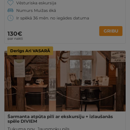
Vēsturiska eskursija
Numurs Muižas ēkā
Ir spēkā 36 mēn. no iegādes datuma
GRIBU
130€
par nakti
Derīgs Arī VASARĀ
Šarmanta atpūta pilī ar ekskursiju + izlaušanās
spēle DIVIEM
Tukuma nov.
,
Jaunmoku pils