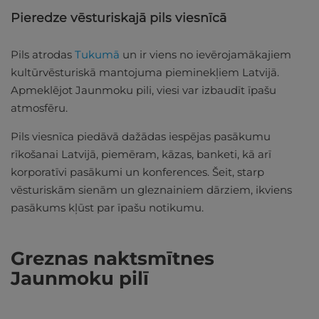
Pieredze vēsturiskajā pils viesnīcā
Pils atrodas
Tukumā
un ir viens no ievērojamākajiem
kultūrvēsturiskā mantojuma pieminekļiem Latvijā.
Apmeklējot Jaunmoku pili, viesi var izbaudīt īpašu
atmosfēru.
Pils viesnīca piedāvā dažādas iespējas pasākumu
rīkošanai Latvijā, piemēram, kāzas, banketi, kā arī
korporatīvi pasākumi un konferences. Šeit, starp
vēsturiskām sienām un gleznainiem dārziem, ikviens
pasākums kļūst par īpašu notikumu.
Greznas naktsmītnes
Jaunmoku pilī