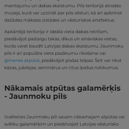
mantojumu un dabas skaistumu. Pils teritorijā atrodas
muzejs, kurā var uzzināt par pils vēsturi, kā arī apbrīnot
dažādas mākslas izstādes un vēsturiskos artefaktus.
Apkārtējā teritorija ir ideāla vieta dabas retrītam,
piedāvājot pastaigu takas, dīķus un ainaviskas vietas,
kurās varat baudīt Latvijas dabas skaistumu. Jaunmoku
pils ir arī populāra vieta pasākumu rīkošanai vai
ģimenes atpūtai
, piedāvājot plašas telpas. Šeit var rīkot
kāzas, jubilejas, seminārus un citus īpašus notikumus.
Nākamais atpūtas galamērķis
- Jaunmoku pils
Izvēlieties Jaunmoku pili savam nākamajam atpūtas vai
svētku galamērķim un piedzīvojiet Latvijas vēsturisko