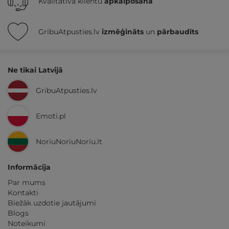
Kvalitatīva klientu
apkalpošana
GribuAtpusties.lv
izmēģināts
un
pārbaudīts
Ne tikai Latvijā
GribuAtpusties.lv
Emoti.pl
NoriuNoriuNoriu.lt
Informācija
Par mums
Kontakti
Biežāk uzdotie jautājumi
Blogs
Noteikumi