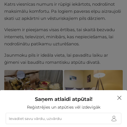
Katrs viesnīcas numurs ir rūpīgi iekārtots, nodrošinot
maksimālu komfortu. Pa logiem paveras elpu aizraujoši
skati uz apkārtni un vēsturiskajiem pils dārziem.
Viesiem ir pieejamas visas ērtības, tai skaitā bezvadu
internets, televizori, minibārs, kas nepieciešamas, lai
nodrošinātu patīkamu uzturēšanos.
Jaunmoku pils ir ideāla vieta, lai pavadītu laiku ar
ģimeni vai baudītu romantisku atpūtu divatā.
Saņem atlaidi atpūtai!
Reģistrējies un atpūties vēl izdevīgāk
Romantiska atpūta Latvijā