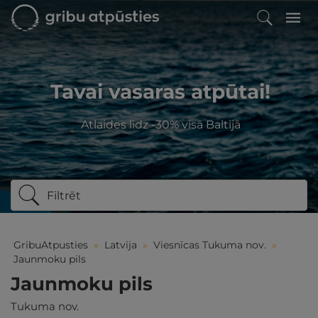
Tavai vasaras atpūtai!
Atlaides līdz -30% visā Baltijā
Filtrēt
GribuAtpusties
»
Latvija
»
Viesnīcas Tukuma nov.
»
Jaunmoku pils
Jaunmoku pils
Tukuma nov.