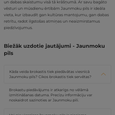
un dabas skaistumu visā tā krāšņumā. Ar savu bagāto
vēsturi un mūsdienu ērtībām Jaunmoku pils ir ideāla
vieta, kur izbaudīt gan kultūras mantojumu, gan dabas
retrītu, radot ilgstošas atmiņas un neaizmirstamus
piedzīvojumus.
Biežāk uzdotie jautājumi - Jaunmoku
pils
Kāda veida brokastis tiek piedāvātas viesnīcā
Jaunmoku pils? Cikos brokastis tiek servētas?
Brokastu piedāvājums ir atkarīgs no vēlāmā
izmitināšanas datuma. Precīzu informāciju var
noskaidrot sazinoties ar Jaunmoku pili.