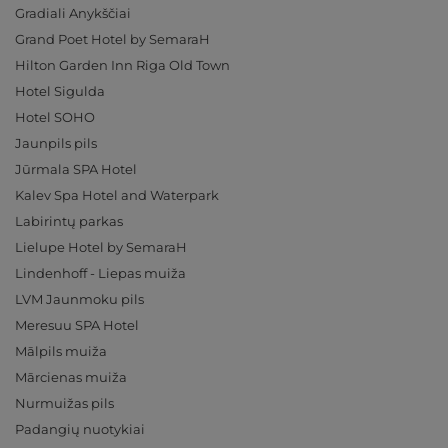
Gradiali Anykščiai
Grand Poet Hotel by SemaraH
Hilton Garden Inn Riga Old Town
Hotel Sigulda
Hotel SOHO
Jaunpils pils
Jūrmala SPA Hotel
Kalev Spa Hotel and Waterpark
Labirintų parkas
Lielupe Hotel by SemaraH
Lindenhoff - Liepas muiža
LVM Jaunmoku pils
Meresuu SPA Hotel
Mālpils muiža
Mārcienas muiža
Nurmuižas pils
Padangių nuotykiai