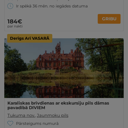
Ir spēkā 36 mēn. no iegādes datuma
GRIBU
184€
par nakti
Derīgs Arī VASARĀ
Karaliskas brīvdienas ar ekskursiju pils dāmas
pavadībā DIVIEM
Tukuma nov.
,
Jaunmoku pils
Pārsteigums numurā