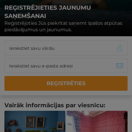
REĢISTRĒJIETIES JAUNUMU
SAŅEMŠANAI
Reģistrējoties Jūs piekrītat saņemt īpašos atpūtas
piedāvājumus un jaunumus.
REĢISTRĒTIES
Vairāk informācijas par viesnīcu: