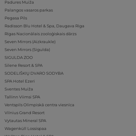
Padures Muiža
Palangos vasaros parkas
Pegasa Pils
Radisson Blu Hotel & Spa, Daugava Riga
Rīgas Nacionālais zooloģiskais dārzs
Seven Mirrors (Aizkraukle)
Seven Mirrors (Sigulda)
SIGULDA ZOO
Silene Resort & SPA
SODELIŠKIŲ DVARO SODYBA
SPA Hotel Ezeri
Sventes Muiža
Tallinn Viimsi SPA
Ventspils Olimpiskā centra viesnīca
Vilnius Grand Resort
Vytautas Mineral SPA
Wagenküll Lossispaa