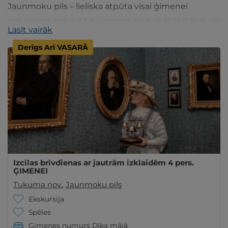
Jaunmoku pils – lieliska atpūta visai ģimenei
pakalniem ieskautā Kurzemes ainavā! Aktivitātes un
Lasīt vairāk
ekskursijas, pasākumi, nakšņošana - viss skaistai
Derīgs Arī VASARĀ
atpūtai!
Izcilas brīvdienas ar jautrām izklaidēm 4 pers.
ĢIMENEI
Tukuma nov.
,
Jaunmoku pils
Ekskursija
Spēles
Ģimenes numurs Dīķa mājā