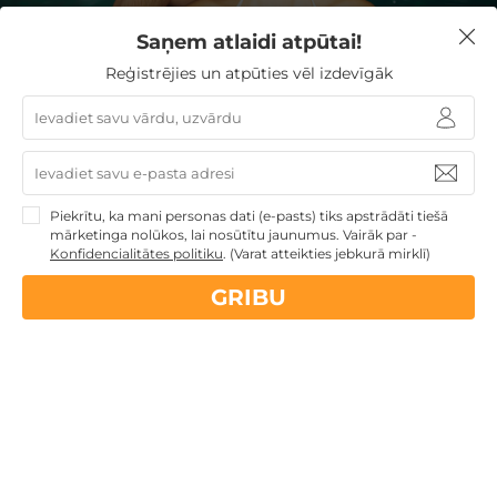
Saņem atlaidi atpūtai!
Reģistrējies un atpūties vēl izdevīgāk
REĢISTRĒJIETIES JAUNUMU
SAŅEMŠANAI
Reģistrējoties Jūs piekrītat saņemt īpašos atpūtas
piedāvājumus un jaunumus.
Piekrītu, ka mani personas dati (e-pasts) tiks apstrādāti tiešā
mārketinga nolūkos, lai nosūtītu jaunumus. Vairāk par -
Konfidencialitātes politiku
.
(Varat atteikties jebkurā mirklī)
GRIBU
REĢISTRĒTIES
Biežāk uzdotie jautājumi - Mana Suites
& Sea