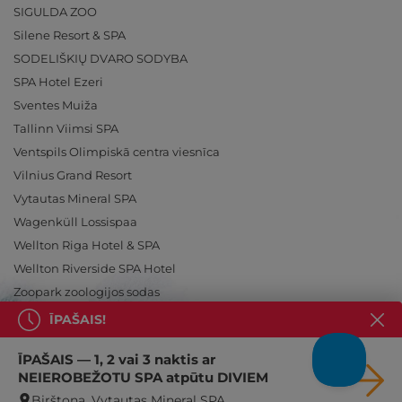
SIGULDA ZOO
Silene Resort & SPA
SODELIŠKIŲ DVARO SODYBA
SPA Hotel Ezeri
Sventes Muiža
Tallinn Viimsi SPA
Ventspils Olimpiskā centra viesnīca
Vilnius Grand Resort
Vytautas Mineral SPA
Wagenküll Lossispaa
Wellton Riga Hotel & SPA
Wellton Riverside SPA Hotel
Zoopark zoologijos sodas
ĪPAŠAIS!
ĪPAŠAIS — 1, 2 vai 3 naktis ar
NEIEROBEŽOTU SPA atpūtu DIVIEM
Ieslēdz atpūtu!
Birštona, Vytautas Mineral SPA