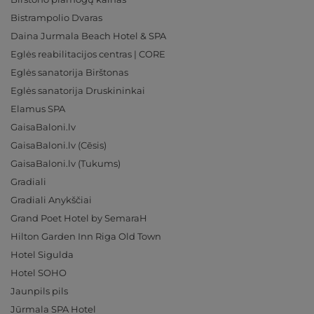
Bistrampolio Dvaras
Daina Jurmala Beach Hotel & SPA
Eglės reabilitacijos centras | CORE
Eglės sanatorija Birštonas
Eglės sanatorija Druskininkai
Elamus SPA
GaisaBaloni.lv
GaisaBaloni.lv (Cēsis)
GaisaBaloni.lv (Tukums)
Gradiali
Gradiali Anykščiai
Grand Poet Hotel by SemaraH
Hilton Garden Inn Riga Old Town
Hotel Sigulda
Hotel SOHO
Jaunpils pils
Jūrmala SPA Hotel