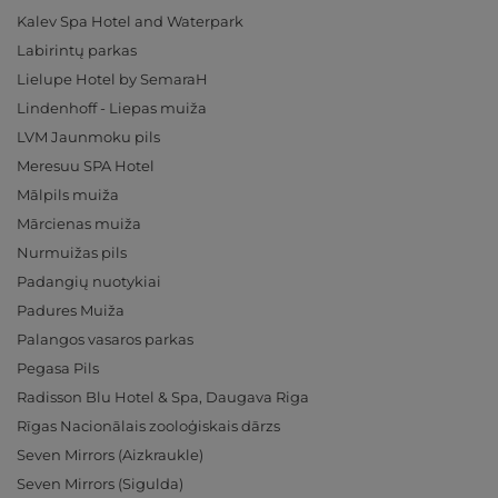
Kalev Spa Hotel and Waterpark
Labirintų parkas
Lielupe Hotel by SemaraH
Lindenhoff - Liepas muiža
LVM Jaunmoku pils
Meresuu SPA Hotel
Mālpils muiža
Mārcienas muiža
Nurmuižas pils
Padangių nuotykiai
Padures Muiža
Palangos vasaros parkas
Pegasa Pils
Radisson Blu Hotel & Spa, Daugava Riga
Rīgas Nacionālais zooloģiskais dārzs
Seven Mirrors (Aizkraukle)
Seven Mirrors (Sigulda)