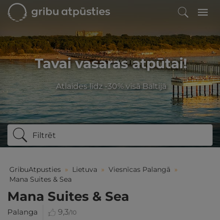
Tavai vasaras atpūtai!
Atlaides līdz -30% visā Baltijā
Filtrēt
GribuAtpusties
»
Lietuva
»
Viesnīcas Palangā
»
Mana Suites & Sea
Mana Suites & Sea
Palanga
9,3
/10