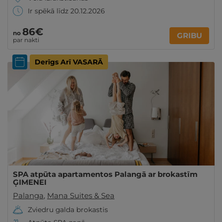
Ir spēkā līdz 20.12.2026
86€
no
GRIBU
par nakti
Derīgs Arī VASARĀ
SPA atpūta apartamentos Palangā ar brokastīm
ĢIMENEI
Palanga
,
Mana Suites & Sea
Zviedru galda brokastis