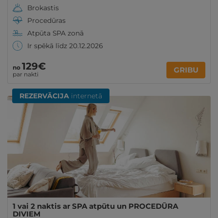
Brokastis
Procedūras
Atpūta SPA zonā
Ir spēkā līdz 20.12.2026
129€
no
GRIBU
par nakti
REZERVĀCIJA
internetā
1 vai 2 naktis ar SPA atpūtu un PROCEDŪRA
DIVIEM