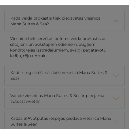
Kāda veida brokastis tiek piedāvātas viesnīcā
Mana Suites & Sea?
Viesnīcā tiek servētas bufetes veida brokastis ar
siltajiem un aukstajiem ēdieniem, augļiem,
konditorejas izstrādājumiem, svaigi pagatavotu
kafiju, tēju un sulu.
Kādi ir reģistrēšanās laiki viesnīcā Mana Suites &
Sea?
Vai pie viesnīcas Mana Suites & Sea ir pieejama
autostāvvieta?
Kādas SPA atpūtas iespējas piedāvā viesnīca Mana
Suites & Sea?