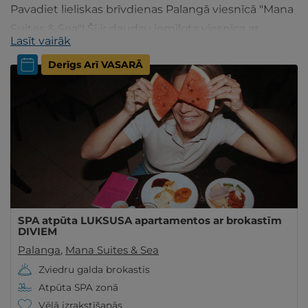
Pavadiet lieliskas brīvdienas Palangā viesnīcā "Mana
Suites & Sea"! Šī ir daudzu iemīļota viesnīca ar
Lasīt vairāk
lielisku restorānu un SPA, netālu no jūras!
Derīgs Arī VASARĀ
SPA atpūta LUKSUSA apartamentos ar brokastīm
DIVIEM
Palanga
,
Mana Suites & Sea
Zviedru galda brokastis
Atpūta SPA zonā
Vēlā izrakstīšanās