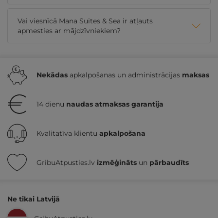
Vai viesnīcā Mana Suites & Sea ir atļauts
apmesties ar mājdzīvniekiem?
Nekādas
apkalpošanas un administrācijas
maksas
14 dienu
naudas atmaksas garantija
Kvalitatīva klientu
apkalpošana
GribuAtpusties.lv
izmēģināts
un
pārbaudīts
Ne tikai Latvijā