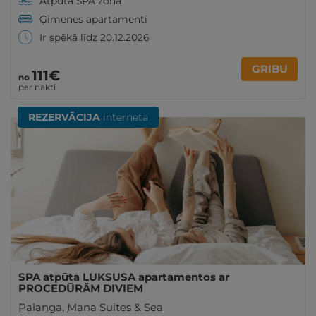
Atpūta SPA zonā
Ģimenes apartamenti
Ir spēkā līdz 20.12.2026
GRIBU
111€
no
par nakti
REZERVĀCIJA
internetā
SPA atpūta LUKSUSA apartamentos ar
PROCEDŪRĀM DIVIEM
Palanga
,
Mana Suites & Sea