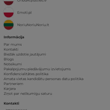
GribuAtpusties.lv
Emoti.pl
NoriuNoriuNoriu.lt
Informācija
Par mums
Kontakti
Biežāk uzdotie jautājumi
Blogs
Noteikumi
Pakalpojumu piedāvājumu izvietojums
Konfidencialitātes politika
Amata vietas kandidātu personas datu politika
Partneriem
Karjera
Ziņot par nelikumīgu saturu
Kontakti