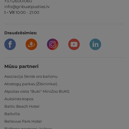
+37126001060
info@gribuatpusties.lv
I - VII
10:00 - 21:00
Draudzēsimies:
Mūsu partneri
Asociacija Skrisk oro balionu
Atostogų parkas (Žibininkai)
Atpūtas vieta "Buki" MiniZoo BUKS
Auksinės kopos
Baltic Beach Hotel
Baltvilla
Bellevue Park Hotel
Birštono pramogų kalnas