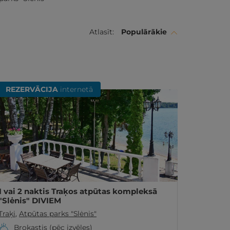
Atlasīt:
Populārākie
REZERVĀCIJA
internetā
1 vai 2 naktis Traķos atpūtas kompleksā
"Slėnis" DIVIEM
Traķi
,
Atpūtas parks "Slėnis"
Brokastis (pēc izvēles)