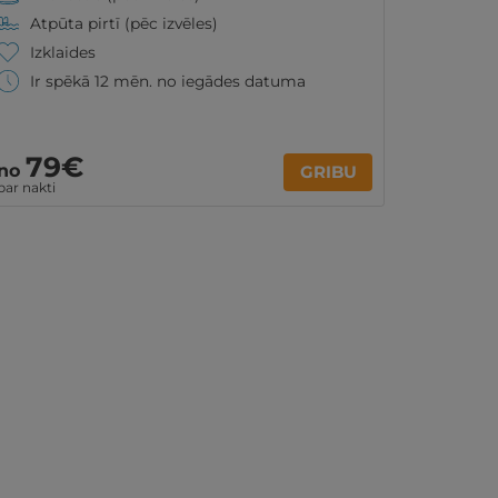
Atpūta pirtī (pēc izvēles)
Izklaides
Ir spēkā 12 mēn. no iegādes datuma
79€
no
GRIBU
par nakti