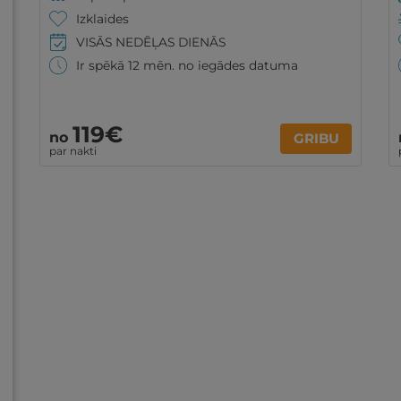
Izklaides
VISĀS NEDĒĻAS DIENĀS
Ir spēkā 12 mēn. no iegādes datuma
119€
no
GRIBU
par nakti