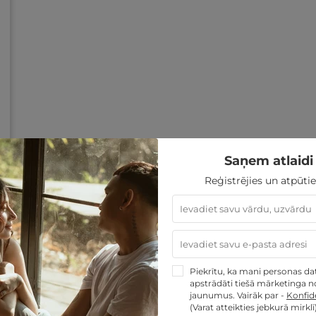
Saņem atlaidi 
Reģistrējies un atpūtie
Piekrītu, ka mani personas dati
apstrādāti tiešā mārketinga no
jaunumus. Vairāk par -
Konfide
(Varat atteikties jebkurā mirklī