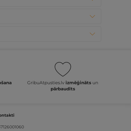
ošana
GribuAtpusties.lv
izmēģināts
un
pārbaudīts
ontakti
37126001060