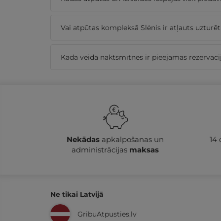
Vai atpūtas kompleksā Slėnis ir atļauts uzturē
Kāda veida naktsmītnes ir pieejamas rezervāci
Nekādas
apkalpošanas un
14
administrācijas
maksas
Ne tikai Latvijā
GribuAtpusties.lv