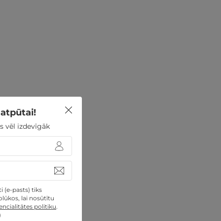
atpūtai!
s vēl izdevīgāk
 (e-pasts) tiks
lūkos, lai nosūtītu
ncialitātes politiku
.
)