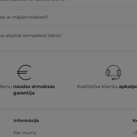
ties ar mājdzīvniekiem?
jai atpūtas kompleksā Slėnis?
 dienu
naudas atmaksas
Kvalitatīva klientu
apkalp
garantija
Informācija
K
Par mums
+