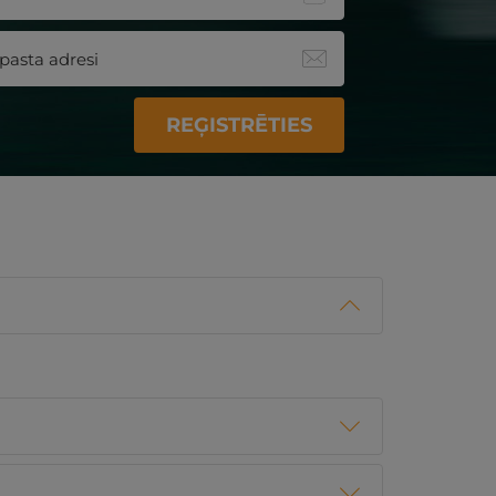
REĢISTRĒTIES