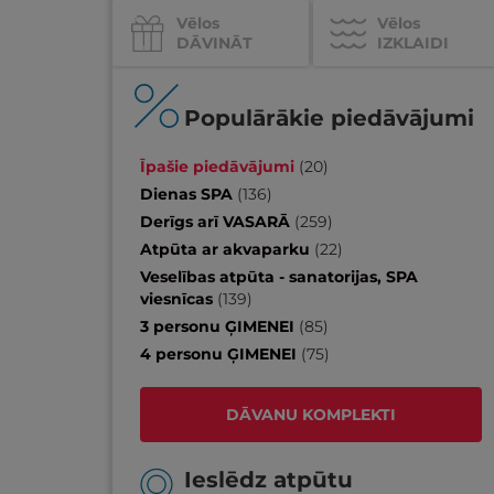
Vēlos
Vēlos
DĀVINĀT
IZKLAIDI
Populārākie piedāvājumi
Īpašie piedāvājumi
(
20
)
Dienas SPA
(
136
)
Derīgs arī VASARĀ
(
259
)
Atpūta ar akvaparku
(
22
)
Veselības atpūta - sanatorijas, SPA
viesnīcas
(
139
)
3 personu ĢIMENEI
(
85
)
4 personu ĢIMENEI
(
75
)
DĀVANU KOMPLEKTI
Ieslēdz atpūtu