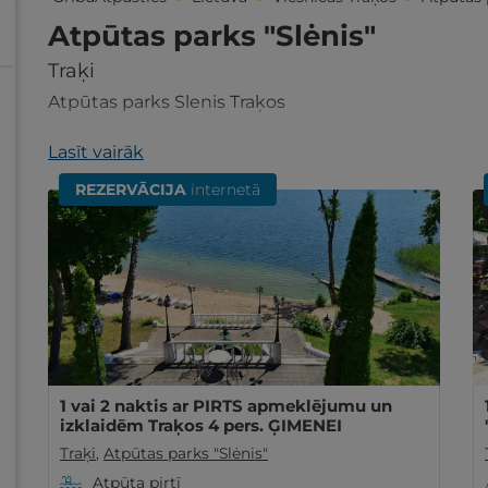
Atpūtas parks "Slėnis"
Traķi
Atpūtas parks Slenis Traķos
Lasīt vairāk
REZERVĀCIJA
internetā
1 vai 2 naktis ar PIRTS apmeklējumu un
izklaidēm Traķos 4 pers. ĢIMENEI
Traķi
,
Atpūtas parks "Slėnis"
Atpūta pirtī