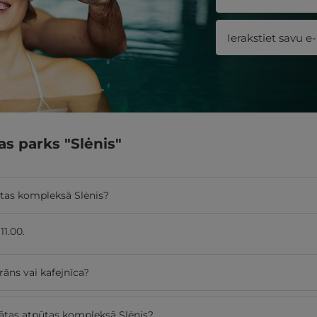
as parks "Slėnis"
pūtas kompleksā Slėnis?
11.00.
rāns vai kafejnīca?
vātas atpūtas kompleksā Slėnis?