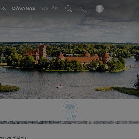
DES
DĀVANAS
VAIRĀK
!
parks "Slėnis"