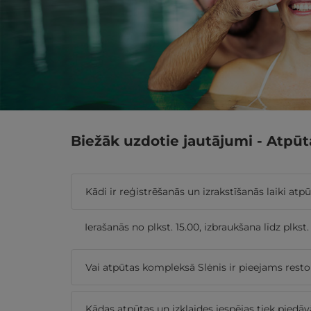
Biežāk uzdotie jautājumi - Atpūt
Kādi ir reģistrēšanās un izrakstīšanās laiki at
Ierašanās no plkst. 15.00, izbraukšana līdz plkst. 
Vai atpūtas kompleksā Slėnis ir pieejams resto
Kādas atpūtas un izklaides iespējas tiek piedā