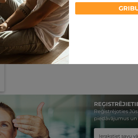
GRIB
REĢISTRĒJIET
Reģistrējoties Jū
piedāvājumus un