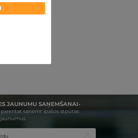
U
IES JAUNUMU SAŅEMŠANAI
s piekrītat saņemt īpašos atpūtas
 jaunumus.