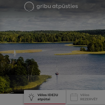
Vēlos IDEJU
Vēlos
atpūtai
REZERVĒT