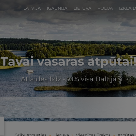
LATVIJA
IGAUNIJA
LIETUVA
POLIJA
IZKLAI
Tavai vasaras atpūtai
Atlaides līdz -30% visā Baltijā
GribuAtpusties
»
Lietuva
»
Viesnīcas Traķos
»
Atpūtas 