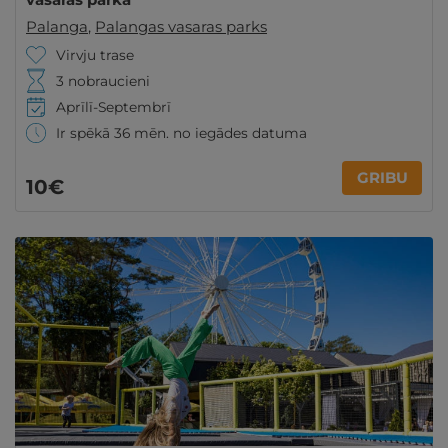
Palanga
,
Palangas vasaras parks
Virvju trase
3 nobraucieni
Aprīlī-Septembrī
Ir spēkā 36 mēn. no iegādes datuma
GRIBU
10€