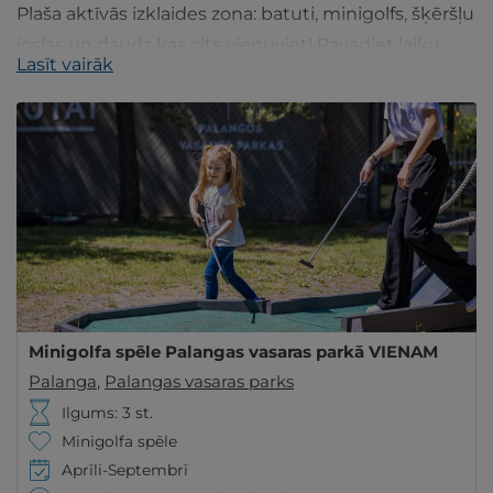
Plaša aktīvās izklaides zona: batuti, minigolfs, šķēršļu
joslas un daudz kas cits vienuviet! Pavadiet laiku
Lasīt vairāk
aktīvi un jautri Palangā!
Minigolfa spēle Palangas vasaras parkā VIENAM
Palanga
,
Palangas vasaras parks
Ilgums: 3 st.
Minigolfa spēle
Aprīli-Septembrī