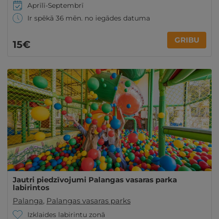
Aprīlī-Septembrī
Ir spēkā 36 mēn. no iegādes datuma
GRIBU
15€
Jautri piedzīvojumi Palangas vasaras parka
labirintos
Palanga
,
Palangas vasaras parks
Izklaides labirintu zonā