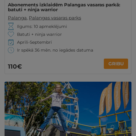
Abonements izklaidēm Palangas vasaras parkā:
batuti + ninja warrior
Palanga
,
Palangas vasaras parks
Ilgums: 10 apmeklējumi
Batuti + ninja warrior
Aprīli-Septembrī
Ir spēkā 36 mēn. no iegādes datuma
GRIBU
110€