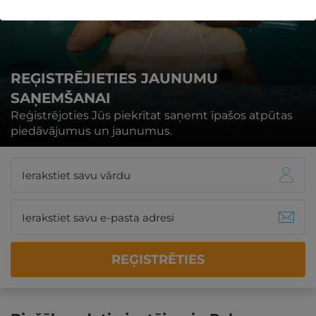
REĢISTRĒJIETIES JAUNUMU
SAŅEMŠANAI
Reģistrējoties Jūs piekrītat saņemt īpašos atpūtas
piedāvājumus un jaunumus.
REĢISTRĒTIES