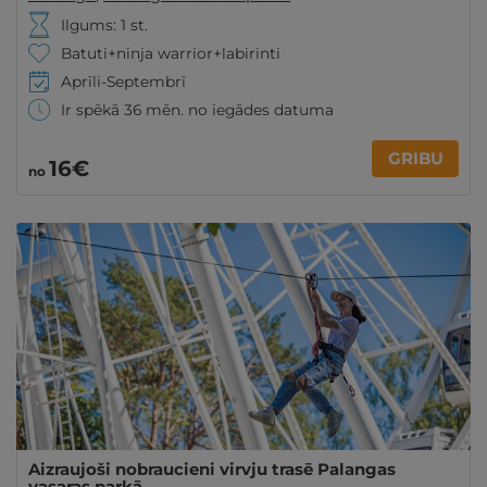
Ilgums: 1 st.
Batuti+ninja warrior+labirinti
Aprīli-Septembrī
Ir spēkā 36 mēn. no iegādes datuma
GRIBU
16€
no
Aizraujoši nobraucieni virvju trasē Palangas
vasaras parkā