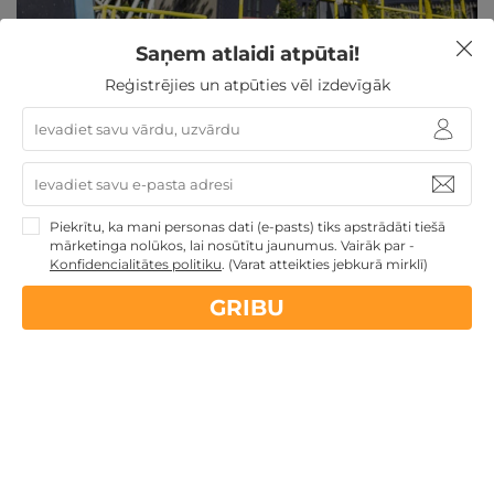
Saņem atlaidi atpūtai!
Izklaides Palangas vasaras parkā: batuti + ninja
warrior VIENAM
Reģistrējies un atpūties vēl izdevīgāk
Palanga
,
Palangas vasaras parks
Ilgums: 1 st.
Batuti + ninja warrior
Aprīli-Septembrī
Ir spēkā 36 mēn. no iegādes datuma
Piekrītu, ka mani personas dati (e-pasts) tiks apstrādāti tiešā
mārketinga nolūkos, lai nosūtītu jaunumus. Vairāk par -
Konfidencialitātes politiku
.
(Varat atteikties jebkurā mirklī)
GRIBU
14€
GRIBU