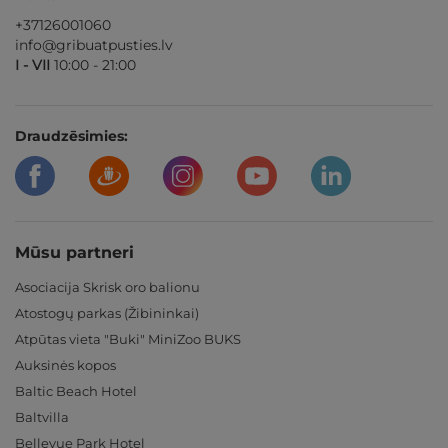
+37126001060
info@gribuatpusties.lv
I - VII
10:00 - 21:00
Draudzēsimies:
Mūsu partneri
Asociacija Skrisk oro balionu
Atostogų parkas (Žibininkai)
Atpūtas vieta "Buki" MiniZoo BUKS
Auksinės kopos
Baltic Beach Hotel
Baltvilla
Bellevue Park Hotel