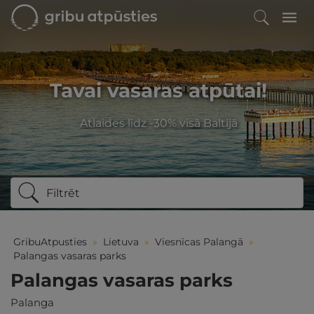
Tavai vasaras atpūtai!
Atlaides līdz -30% visā Baltijā
Filtrēt
GribuAtpusties
»
Lietuva
»
Viesnīcas Palangā
»
Palangas vasaras parks
Palangas vasaras parks
Palanga