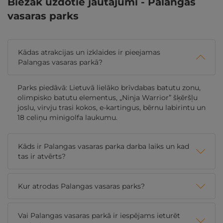
Biežāk uzdotie jautājumi - Palangas
vasaras parks
Kādas atrakcijas un izklaides ir pieejamas
Palangas vasaras parkā?
Parks piedāvā: Lietuvā lielāko brīvdabas batutu zonu,
olimpisko batutu elementus, „Ninja Warrior” šķēršļu
joslu, virvju trasi kokos, e-kartingus, bērnu labirintu un
18 celiņu minigolfa laukumu.
Kāds ir Palangas vasaras parka darba laiks un kad
tas ir atvērts?
Kur atrodas Palangas vasaras parks?
Vai Palangas vasaras parkā ir iespējams ieturēt