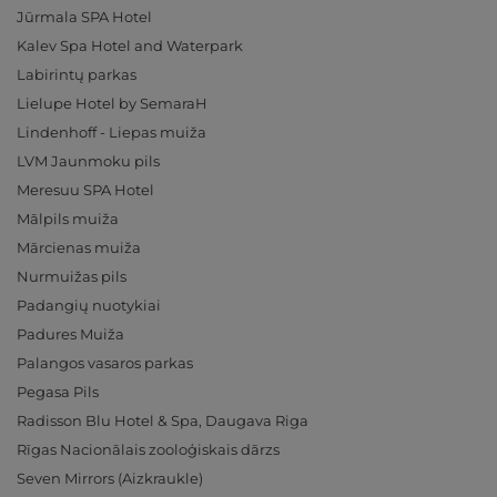
Jūrmala SPA Hotel
Kalev Spa Hotel and Waterpark
Labirintų parkas
Lielupe Hotel by SemaraH
Lindenhoff - Liepas muiža
LVM Jaunmoku pils
Meresuu SPA Hotel
Mālpils muiža
Mārcienas muiža
Nurmuižas pils
Padangių nuotykiai
Padures Muiža
Palangos vasaros parkas
Pegasa Pils
Radisson Blu Hotel & Spa, Daugava Riga
Rīgas Nacionālais zooloģiskais dārzs
Seven Mirrors (Aizkraukle)