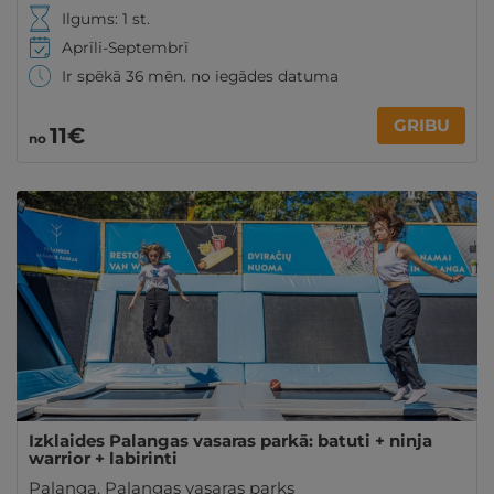
Ilgums: 1 st.
Aprīli-Septembrī
Ir spēkā 36 mēn. no iegādes datuma
GRIBU
11€
no
Izklaides Palangas vasaras parkā: batuti + ninja
warrior + labirinti
Palanga
,
Palangas vasaras parks