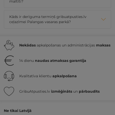
maltīti?
Kāds ir derīguma termiņš gribuatpusties.lv
ceļazīmei Palangas vasaras parkā?
Nekādas
apkalpošanas un administrācijas
maksas
14 dienu
naudas atmaksas garantija
Kvalitatīva klientu
apkalpošana
GribuAtpusties.lv
izmēģināts
un
pārbaudīts
Ne tikai Latvijā