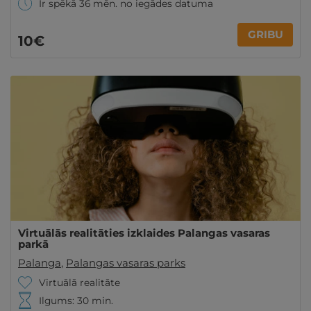
Ir spēkā 36 mēn. no iegādes datuma
GRIBU
10€
Virtuālās realitāties izklaides Palangas vasaras
parkā
Palanga
,
Palangas vasaras parks
Virtuālā realitāte
Ilgums: 30 min.