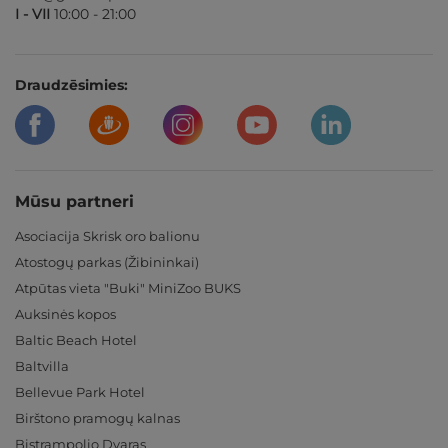
I - VII
10:00 - 21:00
Draudzēsimies:
Mūsu partneri
Asociacija Skrisk oro balionu
Atostogų parkas (Žibininkai)
Atpūtas vieta "Buki" MiniZoo BUKS
Auksinės kopos
Baltic Beach Hotel
Baltvilla
Bellevue Park Hotel
Birštono pramogų kalnas
Bistrampolio Dvaras