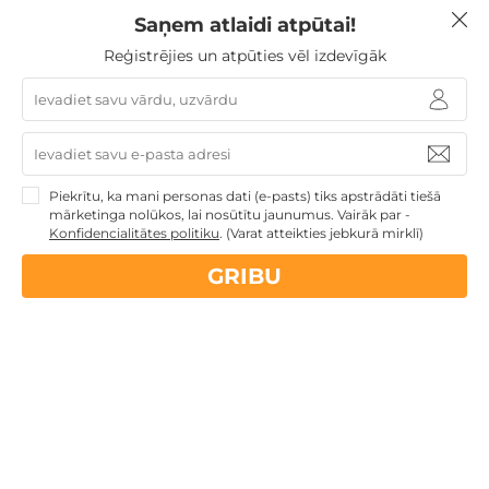
Mercure Riga Centre Hotel? Cikos brokastis tiek
Saņem atlaidi atpūtai!
servētas?
Reģistrējies un atpūties vēl izdevīgāk
Viesnīcā tiek pasniegtas bufetes veida brokastis ar
siltajiem un aukstajiem ēdieniem, augļiem,
konditorejas izstrādājumiem, svaigi pagatavotu
kafiju, tēju un sulu. Brokastu servēšanas laiks: I-VII
7.00-10.00.
Piekrītu, ka mani personas dati (e-pasts) tiks apstrādāti tiešā
mārketinga nolūkos, lai nosūtītu jaunumus. Vairāk par -
Konfidencialitātes politiku
.
(Varat atteikties jebkurā mirklī)
Vai pie viesnīcas Mercure Riga Centre Hotel ir
pieejama autostāvvieta?
GRIBU
Kādi ir reģistrēšanās laiki viesnīcā Mercure Riga
Centre Hotel?
Vai viesnīcā Mercure Riga Centre Hotel ir
pieejama SPA zona?