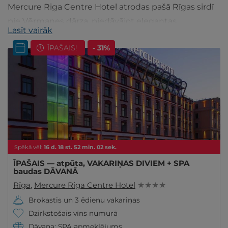
Mercure Riga Centre Hotel atrodas pašā Rīgas sirdī
pie Vērmanes dārza, piedāvājot elegantas
Lasīt vairāk
nakšņošanas iespējas, restorānu un bāru.
ĪPAŠAIS!
- 31%
Spēkā vēl:
16
d.
18
st.
52
min.
01
sek.
ĪPAŠAIS — atpūta, VAKARIŅAS DIVIEM + SPA
baudas DĀVANĀ
Rīga
,
Mercure Riga Centre Hotel
★ ★ ★ ★
Brokastis un 3 ēdienu vakariņas
Dzirkstošais vīns numurā
Dāvana: SPA apmeklējums