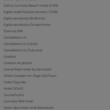
Daina Jurmala Beach Hotel & SPA
Eglės reabilitacijos centras | CORE
Eglės sanatorija Birštonas
Eglės sanatorija Druskininkai
Elamus SPA
GaisaBaloni.lv
GaisaBaloni.lv (Cēsis)
GaisaBaloni.lv (Tukums)
Gradiali
Gradiali Anykščiai
Grand Poet Hotel by SemaraH
Hilton Garden Inn Riga Old Town
Hotel Sigulda
Hotel SOHO
Jaunpils pils
Jūrmala SPA Hotel
Kalev Spa Hotel and Waterpark