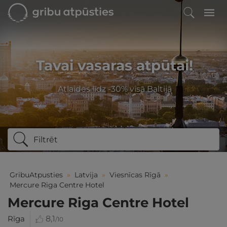
Tavai vasaras atpūtai!
Atlaides līdz -30% visā Baltijā
Filtrēt
GribuAtpusties
»
Latvija
»
Viesnīcas Rīgā
»
Mercure Riga Centre Hotel
Mercure Riga Centre Hotel
Rīga
8,1
/10