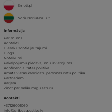
Emoti.pl
NoriuNoriuNoriu.lt
Informācija
Par mums
Kontakti
Biežāk uzdotie jautājumi
Blogs
Noteikumi
Pakalpojumu piedāvājumu izvietojums
Konfidencialitātes politika
Amata vietas kandidātu personas datu politika
Partneriem
Karjera
Ziņot par nelikumīgu saturu
Kontakti
+37126001060
info@gribuatpusties.lv