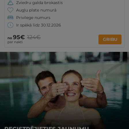
Zviedru galda brokastis
Augļu plate numurā
Privilege numurs
Ir spēkā līdz 30.12.2026
95€
124€
no
GRIBU
par nakti