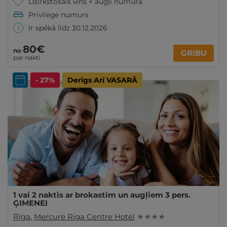
Dzirkstošais vīns + augļi numurā
Privilege numurs
Ir spēkā līdz 30.12.2026
80€
no
GRIBU
par nakti
- 27%
Derīgs Arī VASARĀ
1 vai 2 naktis ar brokastīm un augļiem 3 pers.
ĢIMENEI
Rīga
,
Mercure Riga Centre Hotel
★ ★ ★ ★