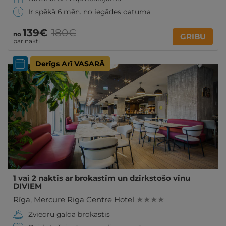
Ir spēkā 6 mēn. no iegādes datuma
139€
180€
no
GRIBU
par nakti
Derīgs Arī VASARĀ
1 vai 2 naktis ar brokastīm un dzirkstošo vīnu
DIVIEM
Rīga
,
Mercure Riga Centre Hotel
★ ★ ★ ★
Zviedru galda brokastis