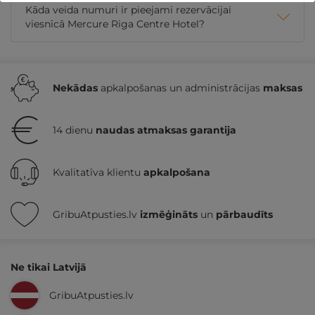
Kāda veida numuri ir pieejami rezervācijai
viesnīcā Mercure Riga Centre Hotel?
Nekādas
apkalpošanas un administrācijas
maksas
14 dienu
naudas atmaksas garantija
Kvalitatīva klientu
apkalpošana
GribuAtpusties.lv
izmēģināts
un
pārbaudīts
Ne tikai Latvijā
GribuAtpusties.lv