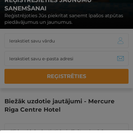
REĢISTRĒJIETIES JAUNUMU
SAŅEMŠANAI
Reģistrējoties Jūs piekrītat saņemt īpašos atpūtas
piedāvājumus un jaunumus.
REĢISTRĒTIES
Biežāk uzdotie jautājumi - Mercure
Riga Centre Hotel
Kāda veida brokastis tiek piedāvātas viesnīcā