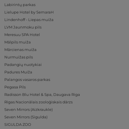
Labirintų parkas
Lielupe Hotel by SemaraH
Lindenhoff - Liepas muiža
LVM Jaunmoku pils
Meresuu SPA Hotel
Mālpils muiža
Mārcienas muiža
Nurmuižas pils
Padangių nuotykiai
Padures Muiža
Palangos vasaros parkas
Pegasa Pils
Radisson Blu Hotel & Spa, Daugava Riga
Rīgas Nacionālais zooloģiskais dārzs
Seven Mirrors (Aizkraukle)
Seven Mirrors (Sigulda)
SIGULDA ZOO