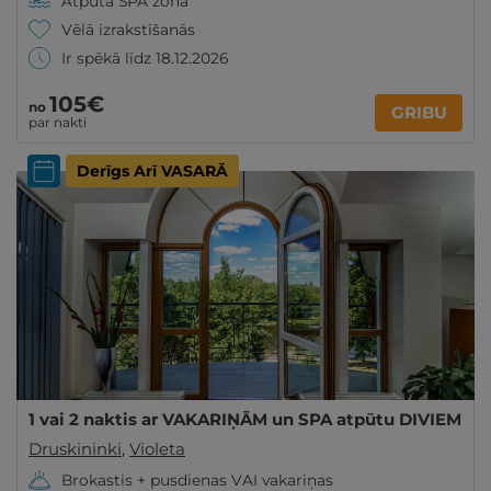
Atpūta SPA zonā
Vēlā izrakstīšanās
Ir spēkā līdz 18.12.2026
105€
no
GRIBU
par nakti
Derīgs Arī VASARĀ
1 vai 2 naktis ar VAKARIŅĀM un SPA atpūtu DIVIEM
Druskininki
,
Violeta
Brokastis + pusdienas VAI vakariņas