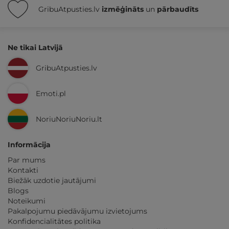
GribuAtpusties.lv
izmēģināts
un
pārbaudīts
Ne tikai Latvijā
GribuAtpusties.lv
Emoti.pl
NoriuNoriuNoriu.lt
Informācija
Par mums
Kontakti
Biežāk uzdotie jautājumi
Blogs
Noteikumi
Pakalpojumu piedāvājumu izvietojums
Konfidencialitātes politika