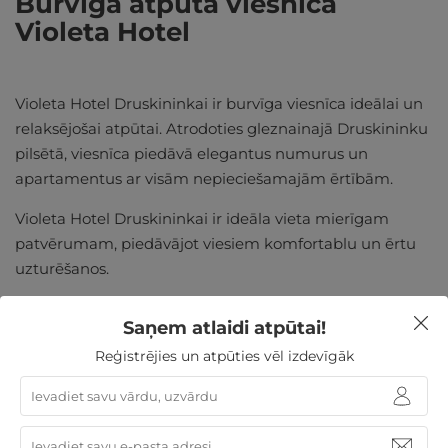
Burvīga atpūta viesnīcā
Violeta Hotel
Violeta Hotel Druskininkai ir burvīga viesnīca ideālai un
relaksējošai atpūtai. Atrodoties gleznainajā Druskininku
pilsētā, viesnīca piedāvā elegantus numurus un
apartamentus ar visām nepieciešamajām ērtībām.
Violeta Hotel Druskininkai ir ideāla vieta mierīgam
patvērumam, piedāvājot viesiem komfortablu un ērtu
uzturēšanos.
Saņem atlaidi atpūtai!
Reģistrējies un atpūties vēl izdevīgāk