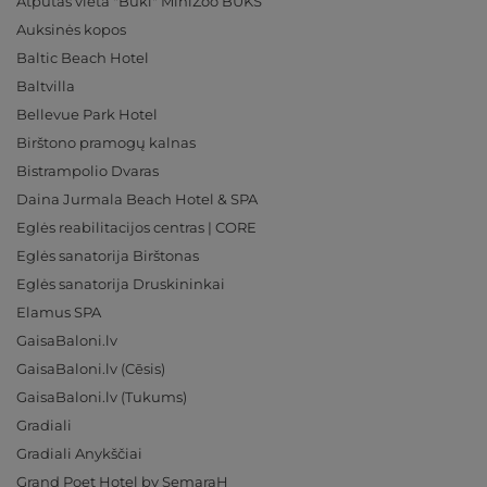
Atpūtas vieta "Buki" MiniZoo BUKS
Auksinės kopos
Baltic Beach Hotel
Baltvilla
Bellevue Park Hotel
Birštono pramogų kalnas
Bistrampolio Dvaras
Daina Jurmala Beach Hotel & SPA
Eglės reabilitacijos centras | CORE
Eglės sanatorija Birštonas
Eglės sanatorija Druskininkai
Elamus SPA
GaisaBaloni.lv
GaisaBaloni.lv (Cēsis)
GaisaBaloni.lv (Tukums)
Gradiali
Gradiali Anykščiai
Grand Poet Hotel by SemaraH