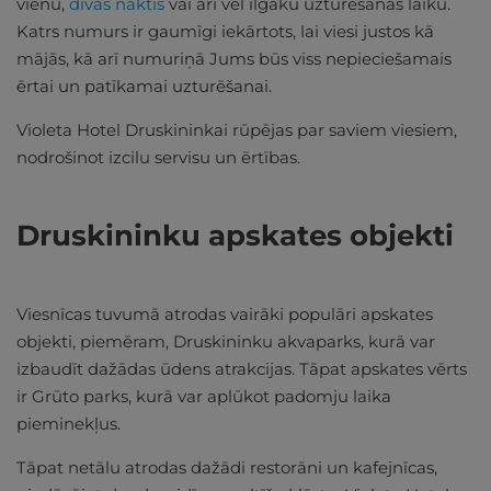
vienu,
divas naktis
vai arī vēl ilgāku uzturēšanās laiku.
Katrs numurs ir gaumīgi iekārtots, lai viesi justos kā
mājās, kā arī numuriņā Jums būs viss nepieciešamais
ērtai un patīkamai uzturēšanai.
Violeta Hotel Druskininkai rūpējas par saviem viesiem,
nodrošinot izcilu servisu un ērtības.
Druskininku apskates objekti
Viesnīcas tuvumā atrodas vairāki populāri apskates
objekti, piemēram, Druskininku akvaparks, kurā var
izbaudīt dažādas ūdens atrakcijas. Tāpat apskates vērts
ir Grūto parks, kurā var aplūkot padomju laika
pieminekļus.
Tāpat netālu atrodas dažādi restorāni un kafejnīcas,