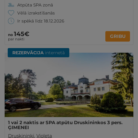
Atpūta SPA zonā
Vēlā izrakstīšanās
Ir spēkā līdz 18.12.2026
145€
no
GRIBU
par nakti
REZERVĀCIJA
internetā
1 vai 2 naktis ar SPA atpūtu Druskininkos 3 pers.
ĢIMENEI
Druskininki
,
Violeta