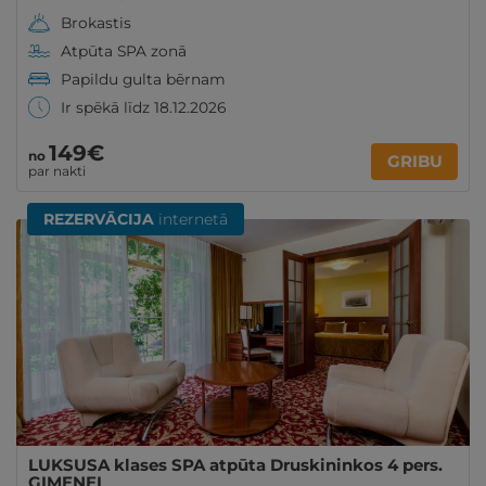
Brokastis
Atpūta SPA zonā
Papildu gulta bērnam
Ir spēkā līdz 18.12.2026
149€
no
GRIBU
par nakti
REZERVĀCIJA
internetā
LUKSUSA klases SPA atpūta Druskininkos 4 pers.
ĢIMENEI