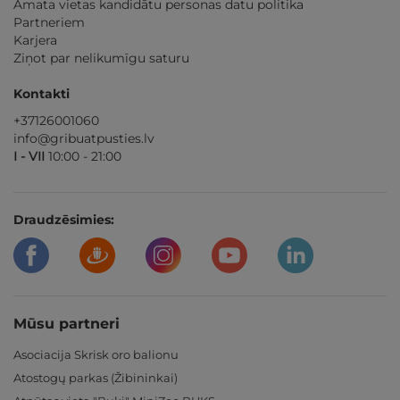
Amata vietas kandidātu personas datu politika
Partneriem
Karjera
Ziņot par nelikumīgu saturu
Kontakti
+37126001060
info@gribuatpusties.lv
I - VII
10:00 - 21:00
Draudzēsimies:
Mūsu partneri
Asociacija Skrisk oro balionu
Atostogų parkas (Žibininkai)