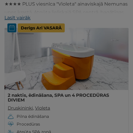
★★★★ PLUS viesnīca "Violeta" ainaviskajā Nemunas
upes krastā. Atpūta lieliskajā SPA centrā, bagātīgas
Lasīt vairāk
maltītes, komfortabls numuriņš - izvēlies šeit!
Derīgs Arī VASARĀ
2 naktis, ēdināšana, SPA un 4 PROCEDŪRAS
DIVIEM
Druskininki
,
Violeta
Pilna ēdināšana
Procedūras
Atpūta SPA zonā