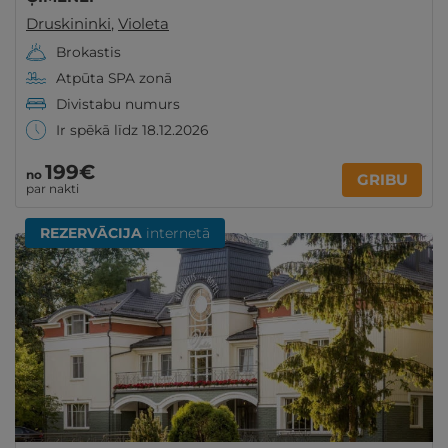
Druskininki
,
Violeta
Brokastis
Atpūta SPA zonā
Divistabu numurs
Ir spēkā līdz 18.12.2026
199€
no
GRIBU
par nakti
REZERVĀCIJA
internetā