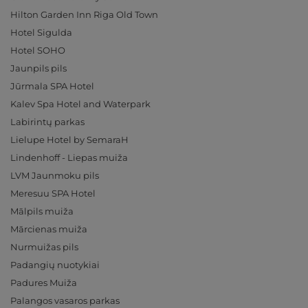
Hilton Garden Inn Riga Old Town
Hotel Sigulda
Hotel SOHO
Jaunpils pils
Jūrmala SPA Hotel
Kalev Spa Hotel and Waterpark
Labirintų parkas
Lielupe Hotel by SemaraH
Lindenhoff - Liepas muiža
LVM Jaunmoku pils
Meresuu SPA Hotel
Mālpils muiža
Mārcienas muiža
Nurmuižas pils
Padangių nuotykiai
Padures Muiža
Palangos vasaros parkas