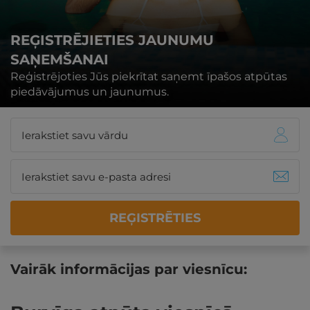
REĢISTRĒJIETIES JAUNUMU
SAŅEMŠANAI
Reģistrējoties Jūs piekrītat saņemt īpašos atpūtas
piedāvājumus un jaunumus.
REĢISTRĒTIES
Vairāk informācijas par viesnīcu: