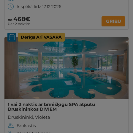
Ir spēkā līdz 17.12.2026
468€
no
GRIBU
Par 2 naktīm
Derīgs Arī VASARĀ
1 vai 2 naktis ar brīnišķīgu SPA atpūtu
Druskininkos DIVIEM
Druskininki
,
Violeta
Brokastis