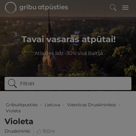
Tavai vasaras atpūtai!
Atlaides līdz -30% visā Baltijā
Filtrēt
GribuAtpusties
»
Lietuva
»
Viesnīcas Druskininkos
»
Violeta
Violeta
Druskininki
9,0
/10