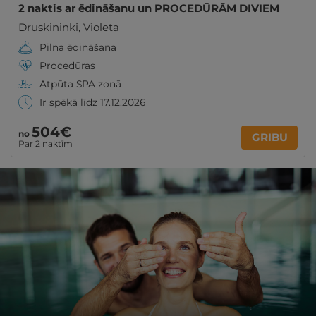
2 naktis ar ēdināšanu un PROCEDŪRĀM DIVIEM
Druskininki
,
Violeta
Pilna ēdināšana
Procedūras
Atpūta SPA zonā
Ir spēkā līdz 17.12.2026
504€
no
GRIBU
Par 2 naktīm