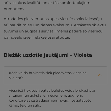
arī viesnīcas kvalitāti un ar tās komfortablajiem
numuriem.
Atrodoties pie Nemunas upes, viesnīca sniedz iespēju
arī baudīt mieru un dabas skaistumu. Apskates objektu
tuvums un augstais servisa līmenis padara šo viesnīcu
par ideālu izvēli relaksējošai atpūtai.
Biežāk uzdotie jautājumi - Violeta
Kāda veida brokastis tiek piedāvātas viesnīcā
Violeta?
Viesnīcā tiek pasniegtas bufetes veida brokastis ar
siltajiem un aukstajiem ēdieniem, augļiem,
konditorejas izstrādājumiem, svaigi pagatavotu
kafiju, tēju un sulu.