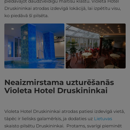
piedāvājot daudzveidīgu maltīšu klāstu. Violeta Hotel
Druskininkai atrodas izdevīgā lokācijā, lai izpētītu visu,
ko piedāvā šī pilsēta.
Neaizmirstama uzturēšanās
Violeta Hotel Druskininkai
Violeta Hotel Druskininkai atrodas patiesi izdevīgā vietā,
tāpēc ir lielisks galamērķis, ja dodaties uz
Lietuvas
skaisto pilsētu Druskininkai. Protams, svarīgi pieminēt