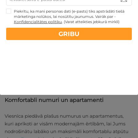
Atpūta upes krastā
Piekrītu, ka mani personas dati (e-pasts) tiks apstrādāti tiešā
mārketinga nolūkos, lai nosūtītu jaunumus. Vairāk par -
Konfidencialitātes politiku
.
(Varat atteikties jebkurā mirklī)
Violeta Hotel Druskininkai atrodas Nemunas upes
GRIBU
krastā, nodrošinot viesiem skaistus skatus un iespēju
doties mierīgā pastaigā gar upes krastu.
Šī viesnīca upes krastā ideāli piemērota relaksējošai
atpūtai dabas klēpī. Lieliskie skati papildinās arī Jūsu
atpūtu, atrodoties un pilnvērtīgi izbaudot
SPA
procedūras diviem
vai vienam, ko piedāvā viesnīcas
welness centrs.
Komfortabli numuri un apartamenti
Viesnīca piedāvā plašus numurus un apartamentus,
kuri aprīkoti ar visām modernajām ērtībām, lai Jums
nodrošinātu labāko un maksimāli komfortablu atpūtu