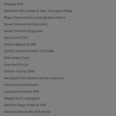
Pegasa Pils
Radisson Blu Hotel & Spa, Daugava Riga
Rīgas Nacionālais zooloģiskais dārzs
Seven Mirrors (Aizkraukle)
Seven Mirrors (Sigulda)
SIGULDA ZOO
Silene Resort & SPA
SODELIŠKIŲ DVARO SODYBA
SPA Hotel Ezeri
Sventes Muiža
Tallinn Viimsi SPA
Ventspils Olimpiskā centra viesnīca
Vilnius Grand Resort
Vytautas Mineral SPA
Wagenküll Lossispaa
Wellton Riga Hotel & SPA
Wellton Riverside SPA Hotel