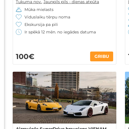
Tukuma nov.
,
Jaunpils pils - dienas atpūta
Mūka mielasts
Viduslaiku tērpu noma
Ekskursija pa pili
Ir spēkā 12 mēn. no iegādes datuma
100€
GRIBU
Aizraujošs SuperDrive brauciens VIENAM