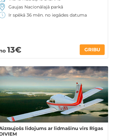
Gaujas Nacionālajā parkā
Ir spēkā 36 mēn. no iegādes datuma
13€
GRIBU
no
Aizraujošs lidojums ar lidmašīnu virs Rīgas
DIVIEM