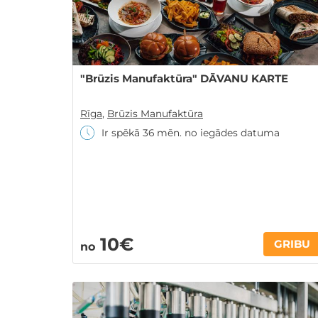
"Brūzis Manufaktūra" DĀVANU KARTE
Rīga
,
Brūzis Manufaktūra
Ir spēkā 36 mēn. no iegādes datuma
10€
GRIBU
no