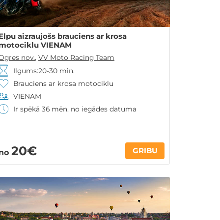
Elpu aizraujošs brauciens ar krosa
motociklu VIENAM
Ogres nov.
,
VV Moto Racing Team
Ilgums:20-30 min.
Brauciens ar krosa motociklu
VIENAM
Ir spēkā 36 mēn. no iegādes datuma
20€
GRIBU
no