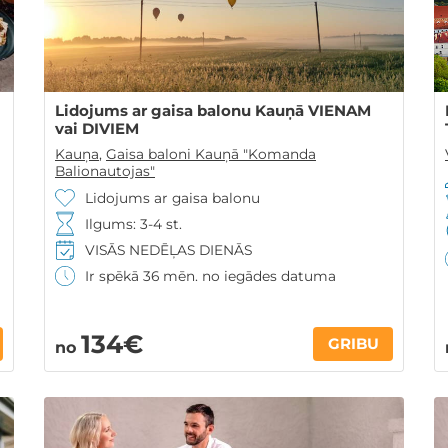
Lidojums ar gaisa balonu Kauņā VIENAM
vai DIVIEM
Kauņa
,
Gaisa baloni Kauņā "Komanda
Balionautojas"
Lidojums ar gaisa balonu
Ilgums: 3-4 st.
VISĀS NEDĒĻAS DIENĀS
Ir spēkā 36 mēn. no iegādes datuma
134€
GRIBU
no