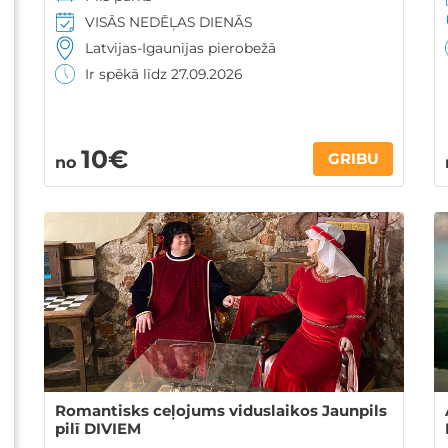
VISĀS NEDĒĻAS DIENĀS
Latvijas-Igaunijas pierobežā
Ir spēkā līdz 27.09.2026
10€
GRIBU
no
Romantisks ceļojums viduslaikos Jaunpils
pilī DIVIEM