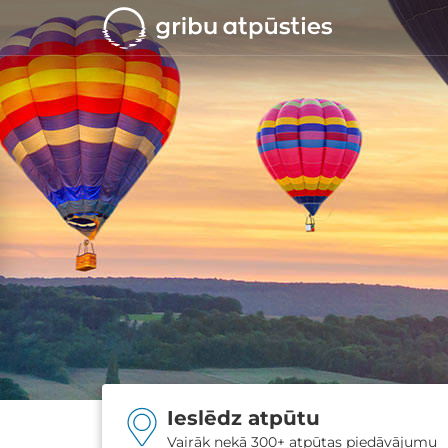
Ieslēdz atpūtu
Vairāk nekā 300+ atpūtas piedāvājumu