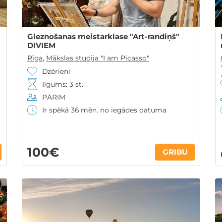
Gleznošanas meistarklase "Art-randiņš"
DIVIEM
Rīga
,
Mākslas studija "I am Picasso"
Dzērieni
Ilgums: 3 st.
PĀRIM
Ir spēkā 36 mēn. no iegādes datuma
100€
GRIBU