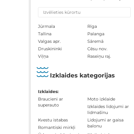
Jūrmala
Rīga
Tallina
Palanga
Valgas apr.
Sāremā
Druskininki
Cēsu nov.
Viļņa
Raseiņu raj.
Izklaides kategorijas
Izklaides
:
Braucieni ar
Moto izklaide
superauto
Izklaides lidojumi ar
lidmašīnu
Kvestu istabas
Lidojumi ar gaisa
balonu
Romantiski mirkļi