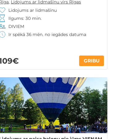
Rīga
,
Lidojums ar lidmašīnu virs Rīgas
Lidojums ar lidmašīnu
Ilgums: 30 min.
DIVIEM
Ir spēkā 36 mēn. no iegādes datuma
109€
GRIBU
Lidojums ar gaisa balonu pie jūras VIENAM