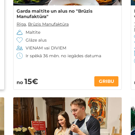
Garda maltīte un alus no "Brūzis
Manufaktūra"
Rīga
,
Brūzis Manufaktūra
Maltīte
Glāze alus
VIENAM vai DIVIEM
Ir spēkā 36 mēn. no iegādes datuma
15€
GRIBU
no