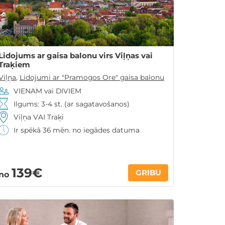
Lidojums ar gaisa balonu virs Viļņas vai
Traķiem
Viļņa
,
Lidojumi ar "Pramogos Ore" gaisa balonu
VIENAM vai DIVIEM
Ilgums: 3-4 st. (ar sagatavošanos)
Viļņa VAI Traķi
Ir spēkā 36 mēn. no iegādes datuma
139€
GRIBU
no