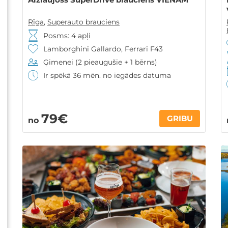
Rīga
,
Superauto brauciens
Posms: 4 apļi
Lamborghini Gallardo, Ferrari F43
Ģimenei (2 pieaugušie + 1 bērns)
Ir spēkā 36 mēn. no iegādes datuma
79€
GRIBU
no