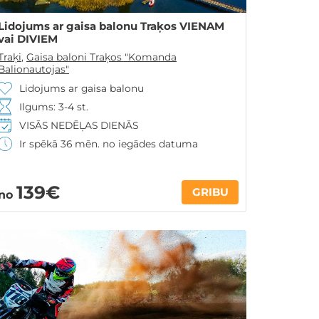
Lidojums ar gaisa balonu Traķos VIENAM
vai DIVIEM
Traķi
,
Gaisa baloni Traķos "Komanda
Balionautojas"
Lidojums ar gaisa balonu
Ilgums: 3-4 st.
VISĀS NEDĒĻAS DIENĀS
Ir spēkā 36 mēn. no iegādes datuma
139€
GRIBU
no