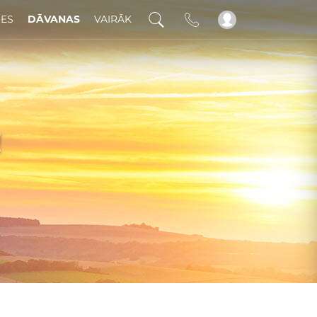
DES
DĀVANAS
VAIRĀK
!