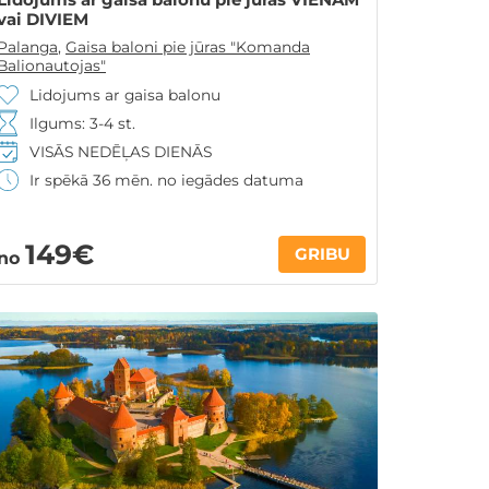
vai DIVIEM
Palanga
,
Gaisa baloni pie jūras "Komanda
Balionautojas"
Lidojums ar gaisa balonu
Ilgums: 3-4 st.
VISĀS NEDĒĻAS DIENĀS
Ir spēkā 36 mēn. no iegādes datuma
149€
GRIBU
no