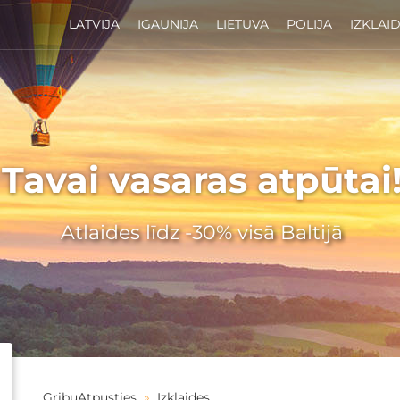
LATVIJA
IGAUNIJA
LIETUVA
POLIJA
IZKLAI
Tavai vasaras atpūtai
Atlaides līdz -30% visā Baltijā
GribuAtpusties
»
Izklaides