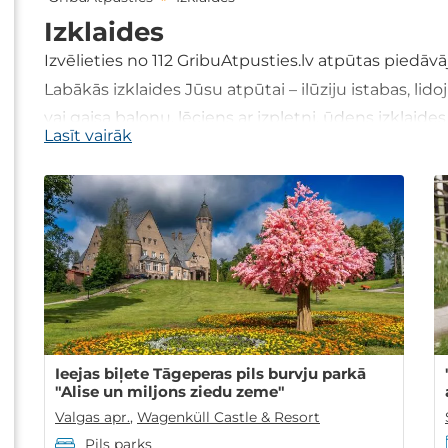
Izklaides
Izvēlieties no
112
GribuAtpusties.lv atpūtas piedā
Labākās izklaides Jūsu atpūtai – ilūziju istabas, lid
vai gaisa balonu, lēciens ar izpletni, ūdens izklaides 
Lasīt vairāk
Ieskatieties!
Ieejas biļete Tāgeperas pils burvju parkā
"Alise un miljons ziedu zeme"
Valgas apr.
,
Wagenküll Castle & Resort
Pils parks