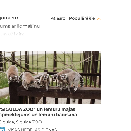
vājumiem
Atlasīt:
Populārākie
ojums ar lidmašīnu
un vēl cits.
"SIGULDA ZOO" un lemuru mājas
apmeklējums un lemuru barošana
Sigulda
,
Sigulda ZOO
VISĀS NEDĒĻAS DIENĀS