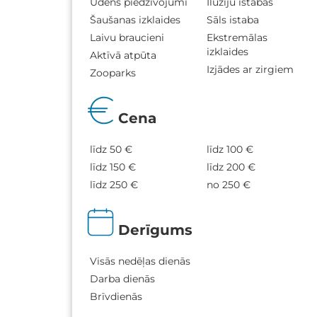
Ūdens piedzīvojumi
Ilūziju istabas
Šaušanas izklaides
Sāls istaba
Laivu braucieni
Ekstremālas
izklaides
Aktīvā atpūta
Izjādes ar zirgiem
Zooparks
Cena
līdz 50 €
līdz 100 €
līdz 150 €
līdz 200 €
līdz 250 €
no 250 €
Derīgums
Visās nedēļas dienās
Darba dienās
Brīvdienās