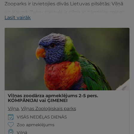
Zooparks ir izvietojies divās Lietuvas pilsētās: Viļņā
un Kauņā. Zvēru pasaule ir pilna ar pārsteigumiem,
Lasīt vairāk
kas iepriecinās ik vienu parka apmeklētāju.
Viļņas zoodārza apmeklējums 2-5 pers.
KOMPĀNIJAI vai ĢIMENEI
Viļņa
,
Viļņas Zooloģiskais parks
VISĀS NEDĒĻAS DIENĀS
Zoo apmeklējums
Viļņā