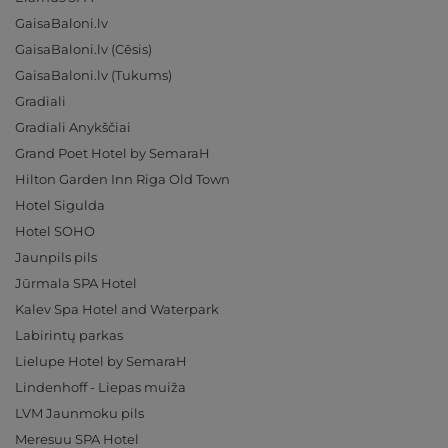
GaisaBaloni.lv
GaisaBaloni.lv (Cēsis)
GaisaBaloni.lv (Tukums)
Gradiali
Gradiali Anykščiai
Grand Poet Hotel by SemaraH
Hilton Garden Inn Riga Old Town
Hotel Sigulda
Hotel SOHO
Jaunpils pils
Jūrmala SPA Hotel
Kalev Spa Hotel and Waterpark
Labirintų parkas
Lielupe Hotel by SemaraH
Lindenhoff - Liepas muiža
LVM Jaunmoku pils
Meresuu SPA Hotel