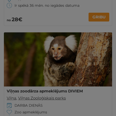
Ir spēkā 36 mēn. no iegādes datuma
GRIBU
28€
no
Viļņas zoodārza apmeklējums DIVIEM
Viļņa
,
Viļņas Zooloģiskais parks
DARBA DIENĀS
Zoo apmeklējums