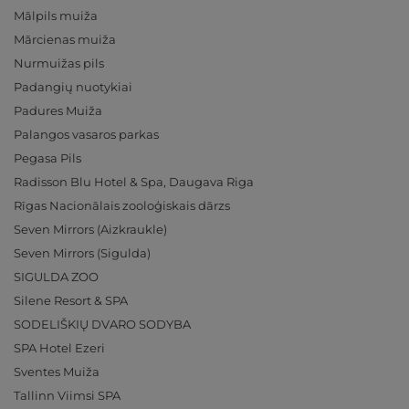
Mālpils muiža
Mārcienas muiža
Nurmuižas pils
Padangių nuotykiai
Padures Muiža
Palangos vasaros parkas
Pegasa Pils
Radisson Blu Hotel & Spa, Daugava Riga
Rīgas Nacionālais zooloģiskais dārzs
Seven Mirrors (Aizkraukle)
Seven Mirrors (Sigulda)
SIGULDA ZOO
Silene Resort & SPA
SODELIŠKIŲ DVARO SODYBA
SPA Hotel Ezeri
Sventes Muiža
Tallinn Viimsi SPA