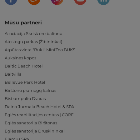
Mūsu partneri
Asociacija Skrisk oro balionu
Atostogų parkas (Žibininkai)
Atpūtas vieta "Buki" MiniZoo BUKS
Auksinės kopos
Baltic Beach Hotel
Baltvilla
Bellevue Park Hotel
Birštono pramogų kalnas
Bistrampolio Dvaras
Daina Jurmala Beach Hotel & SPA
Eglės reabilitacijos centras | CORE
Eglės sanatorija Birštonas
Eglės sanatorija Druskininkai
Elamus SPA