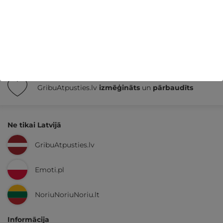
14 dienu
naudas atmaksas garantija
Kvalitatīva klientu
apkalpošana
GribuAtpusties.lv
izmēģināts
un
pārbaudīts
Ne tikai Latvijā
GribuAtpusties.lv
Emoti.pl
NoriuNoriuNoriu.lt
Informācija