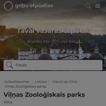
Tavai vasaras atpūtai!
Atlaides līdz -30% visā Baltijā
Filtrēt
GribuAtpusties
»
Lietuva
»
Viesnīcas Viļņā
»
Viļņas Zooloģiskais parks
Viļņas Zooloģiskais parks
Viļņa