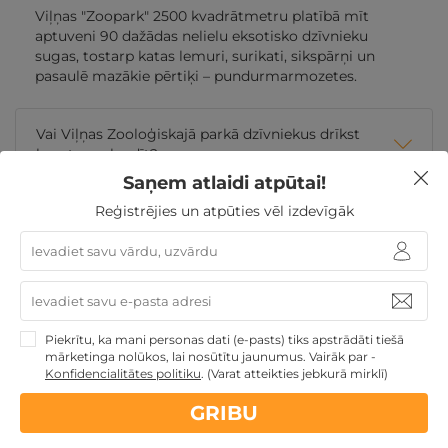
Viļņas "Zoopark" 2500 kvadrātmetru platībā mīt
aptuveni 90 dažādas nelielu eksotisko dzīvnieku
sugas, tostarp katas lemuri, surikati, sikspārņi un
pasaulē mazākie pērtiķi – pundurmarmozetes.
Vai Viļņas Zooloģiskajā parkā dzīvniekus drīkst
barot un glaudīt?
Saņem atlaidi atpūtai!
Reģistrējies un atpūties vēl izdevīgāk
Vai apmeklējumu Viļņas Zooloģiskajā parkā ir
nepieciešams iepriekš pieteikt?
Kāds ir Viļņas "Zoopark" darba laiks?
Piekrītu, ka mani personas dati (e-pasts) tiks apstrādāti tiešā
Kur atrodas Viļņas Zooloģiskais parks?
mārketinga nolūkos, lai nosūtītu jaunumus. Vairāk par -
Konfidencialitātes politiku
.
(Varat atteikties jebkurā mirklī)
GRIBU
Nekādas
apkalpošanas un administrācijas
maksas