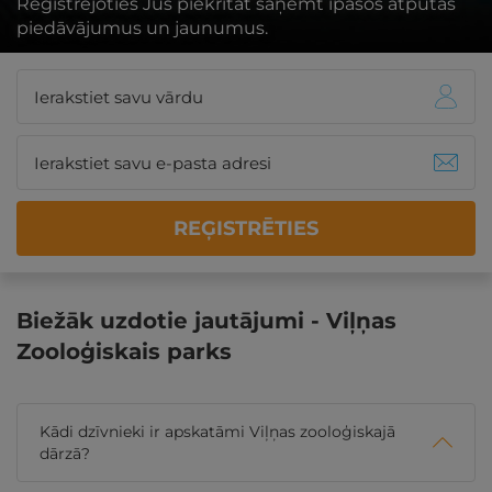
Reģistrējoties Jūs piekrītat saņemt īpašos atpūtas
piedāvājumus un jaunumus.
REĢISTRĒTIES
Biežāk uzdotie jautājumi - Viļņas
Zooloģiskais parks
Kādi dzīvnieki ir apskatāmi Viļņas zooloģiskajā
dārzā?