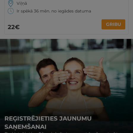
Viļņā
Ir spēkā 36 mēn. no iegādes datuma
GRIBU
22€
REĢISTRĒJIETIES JAUNUMU
SAŅEMŠANAI