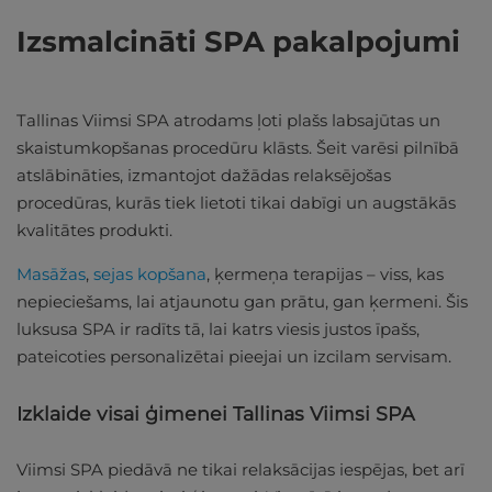
Izsmalcināti SPA pakalpojumi
Tallinas Viimsi SPA atrodams ļoti plašs labsajūtas un
skaistumkopšanas procedūru klāsts. Šeit varēsi pilnībā
atslābināties, izmantojot dažādas relaksējošas
procedūras, kurās tiek lietoti tikai dabīgi un augstākās
kvalitātes produkti.
Masāžas
,
sejas kopšana
, ķermeņa terapijas – viss, kas
nepieciešams, lai atjaunotu gan prātu, gan ķermeni. Šis
luksusa SPA ir radīts tā, lai katrs viesis justos īpašs,
pateicoties personalizētai pieejai un izcilam servisam.
Izklaide visai ģimenei Tallinas Viimsi SPA
Viimsi SPA piedāvā ne tikai relaksācijas iespējas, bet arī