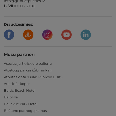
info@gribuatpusties.lv
I - VII
10:00 - 21:00
Draudzēsimies:
Mūsu partneri
Asociacija Skrisk oro balionu
Atostogų parkas (Žibininkai)
Atpūtas vieta "Buki" MiniZoo BUKS
Auksinės kopos
Baltic Beach Hotel
Baltvilla
Bellevue Park Hotel
Birštono pramogų kalnas