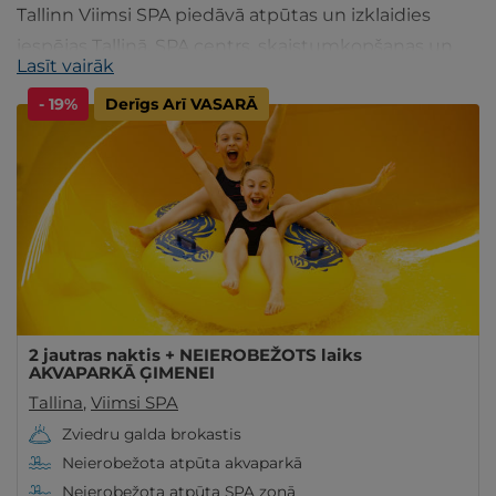
Tallinn Viimsi SPA piedāvā atpūtas un izklaidies
iespējas Tallinā. SPA centrs, skaistumkopšanas un
Lasīt vairāk
veselības centrs, bērnu klubs.
- 19%
Derīgs Arī VASARĀ
2 jautras naktis + NEIEROBEŽOTS laiks
AKVAPARKĀ ĢIMENEI
Tallina
,
Viimsi SPA
Zviedru galda brokastis
Neierobežota atpūta akvaparkā
Neierobežota atpūta SPA zonā