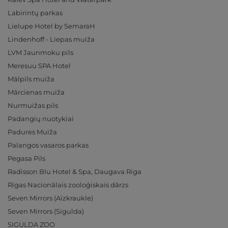
Labirintų parkas
Lielupe Hotel by SemaraH
Lindenhoff - Liepas muiža
LVM Jaunmoku pils
Meresuu SPA Hotel
Mālpils muiža
Mārcienas muiža
Nurmuižas pils
Padangių nuotykiai
Padures Muiža
Palangos vasaros parkas
Pegasa Pils
Radisson Blu Hotel & Spa, Daugava Riga
Rīgas Nacionālais zooloģiskais dārzs
Seven Mirrors (Aizkraukle)
Seven Mirrors (Sigulda)
SIGULDA ZOO