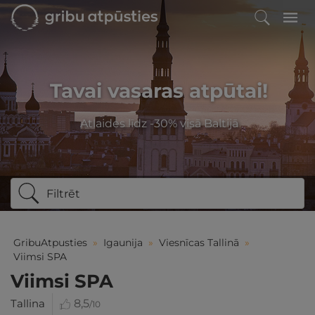
Tavai vasaras atpūtai!
Atlaides līdz -30% visā Baltijā
Filtrēt
GribuAtpusties
»
Igaunija
»
Viesnīcas Tallinā
»
Viimsi SPA
Viimsi SPA
Tallina
8,5
/10