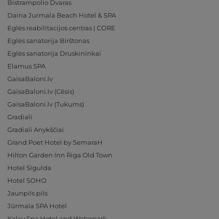
Bistrampolio Dvaras
Daina Jurmala Beach Hotel & SPA
Eglės reabilitacijos centras | CORE
Eglės sanatorija Birštonas
Eglės sanatorija Druskininkai
Elamus SPA
GaisaBaloni.lv
GaisaBaloni.lv (Cēsis)
GaisaBaloni.lv (Tukums)
Gradiali
Gradiali Anykščiai
Grand Poet Hotel by SemaraH
Hilton Garden Inn Riga Old Town
Hotel Sigulda
Hotel SOHO
Jaunpils pils
Jūrmala SPA Hotel
Kalev Spa Hotel and Waterpark