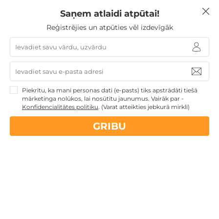
lai visa ģimene varētu baudīt privātumu un komfortu.
Saņem atlaidi atpūtai!
Ceļazīme, ko piedāvājam tev, ir par visizdevīgāko cenu
Reģistrējies un atpūties vēl izdevīgāk
-
2 jautras naktis + NEIEROBEŽOTS laiks AKVAPARKĀ
ĢIMENEI
.
Piekrītu, ka mani personas dati (e-pasts) tiks apstrādāti tiešā
mārketinga nolūkos, lai nosūtītu jaunumus. Vairāk par -
Konfidencialitātes politiku
.
(Varat atteikties jebkurā mirklī)
GRIBU
Labsajūta un atpūta Viimsi
SPA
Tallinas Viimsi SPA rūpejas par viesu fizisko relaksāciju
un vispārējo labsajūtu. Papildus tradicionālajām SPA