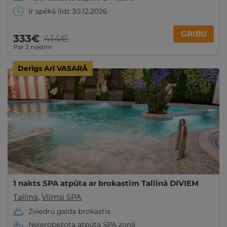
Ir spēkā līdz 30.12.2026
GRIBU
333€
414€
Par 2 naktīm
Derīgs Arī VASARĀ
1 nakts SPA atpūta ar brokastīm Tallinā DIVIEM
Tallina
,
Viimsi SPA
Zviedru galda brokastis
Neierobežota atpūta SPA zonā