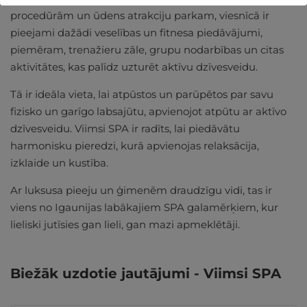
procedūrām un ūdens atrakciju parkam, viesnīcā ir
pieejami dažādi veselības un fitnesa piedāvājumi,
piemēram, trenažieru zāle, grupu nodarbības un citas
aktivitātes, kas palīdz uzturēt aktīvu dzīvesveidu.
Tā ir ideāla vieta, lai atpūstos un parūpētos par savu
fizisko un garīgo labsajūtu, apvienojot atpūtu ar aktīvo
dzīvesveidu. Viimsi SPA ir radīts, lai piedāvātu
harmonisku pieredzi, kurā apvienojas relaksācija,
izklaide un kustība.
Ar luksusa pieeju un ģimenēm draudzīgu vidi, tas ir
viens no Igaunijas labākajiem SPA galamērķiem, kur
lieliski jutīsies gan lieli, gan mazi apmeklētāji.
Biežāk uzdotie jautājumi - Viimsi SPA