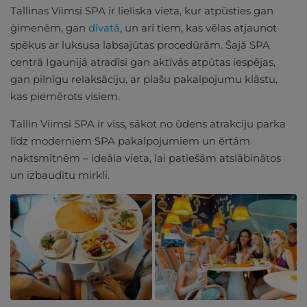
Tallinas Viimsi SPA ir lieliska vieta, kur atpūsties gan
ģimenēm, gan
divatā
, un arī tiem, kas vēlas atjaunot
spēkus ar luksusa labsajūtas procedūrām. Šajā SPA
centrā Igaunijā atradīsi gan aktīvās atpūtas iespējas,
gan pilnīgu relaksāciju, ar plašu pakalpojumu klāstu,
kas piemērots visiem.
Tallin Viimsi SPA ir viss, sākot no ūdens atrakciju parka
līdz moderniem SPA pakalpojumiem un ērtām
naktsmītnēm – ideāla vieta, lai patiešām atslābinātos
un izbaudītu mirkli.