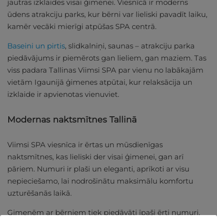
jautras izklaides visai ģimenei. Viesnīcā ir moderns
ūdens atrakciju parks, kur bērni var lieliski pavadīt laiku,
kamēr vecāki mierīgi atpūšas SPA centrā.
Baseini un pirtis
, slidkalniņi, saunas – atrakciju parka
piedāvājums ir piemērots gan lieliem, gan maziem. Tas
viss padara Tallinas Viimsi SPA par vienu no labākajām
vietām Igaunijā ģimenes atpūtai, kur relaksācija un
izklaide ir apvienotas vienuviet.
Modernas naktsmītnes Tallinā
Viimsi SPA viesnīca ir ērtas un mūsdienīgas
naktsmītnes, kas lieliski der visai ģimenei, gan arī
pāriem. Numuri ir plaši un eleganti, aprīkoti ar visu
nepieciešamo, lai nodrošinātu maksimālu komfortu
uzturēšanās laikā.
Ģimenēm ar bērniem tiek piedāvāti īpaši ērti numuri,