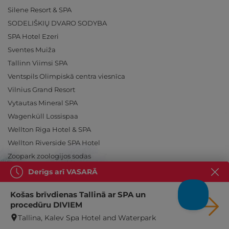
Silene Resort & SPA
SODELIŠKIŲ DVARO SODYBA
SPA Hotel Ezeri
Sventes Muiža
Tallinn Viimsi SPA
Ventspils Olimpiskā centra viesnīca
Vilnius Grand Resort
Vytautas Mineral SPA
Wagenküll Lossispaa
Wellton Riga Hotel & SPA
Wellton Riverside SPA Hotel
Zoopark zoologijos sodas
Derīgs arī VASARĀ
Košas brīvdienas Tallinā ar SPA un
procedūru DIVIEM
Ieslēdz atpūtu!
Tallina, Kalev Spa Hotel and Waterpark