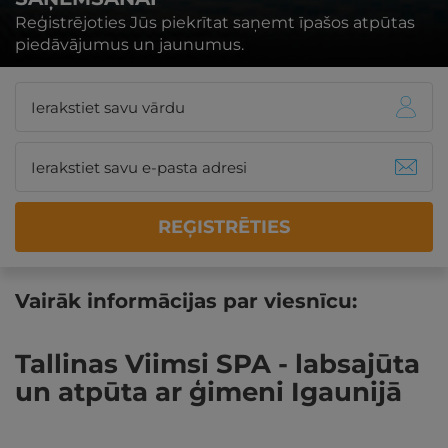
Reģistrējoties Jūs piekrītat saņemt īpašos atpūtas
piedāvājumus un jaunumus.
REĢISTRĒTIES
Vairāk informācijas par viesnīcu:
Tallinas Viimsi SPA - labsajūta
un atpūta ar ģimeni Igaunijā