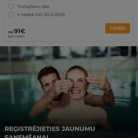
Trenažieru zāle
Ir spēkā līdz 30.12.2026
GRIBU
91€
no
par nakti
REĢISTRĒJIETIES JAUNUMU
SAŅEMŠANAI