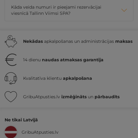
Kāda veida numuri ir pieejami rezervācijai
viesnīcā Tallinn Viimsi SPA?
Nekādas
apkalpošanas un administrācijas
maksas
14 dienu
naudas atmaksas garantija
Kvalitatīva klientu
apkalpošana
GribuAtpusties.lv
izmēģināts
un
pārbaudīts
Ne tikai Latvijā
GribuAtpusties.lv