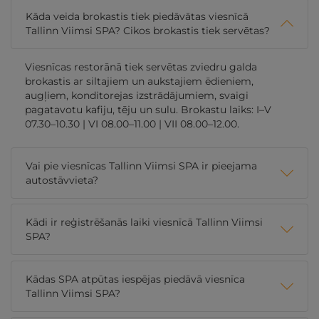
Kāda veida brokastis tiek piedāvātas viesnīcā
Tallinn Viimsi SPA? Cikos brokastis tiek servētas?
Viesnīcas restorānā tiek servētas zviedru galda
brokastis ar siltajiem un aukstajiem ēdieniem,
augļiem, konditorejas izstrādājumiem, svaigi
pagatavotu kafiju, tēju un sulu. Brokastu laiks: I–V
07.30–10.30 | VI 08.00–11.00 | VII 08.00–12.00.
Vai pie viesnīcas Tallinn Viimsi SPA ir pieejama
autostāvvieta?
Kādi ir reģistrēšanās laiki viesnīcā Tallinn Viimsi
SPA?
Kādas SPA atpūtas iespējas piedāvā viesnīca
Tallinn Viimsi SPA?