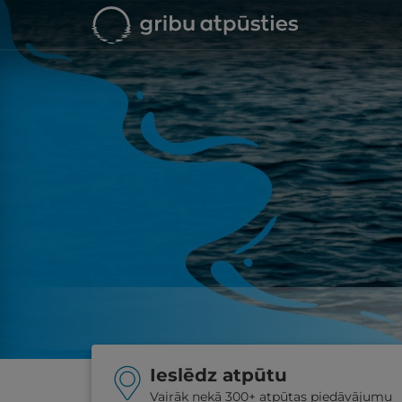
Ieslēdz atpūtu
Vairāk nekā 300+ atpūtas piedāvājumu