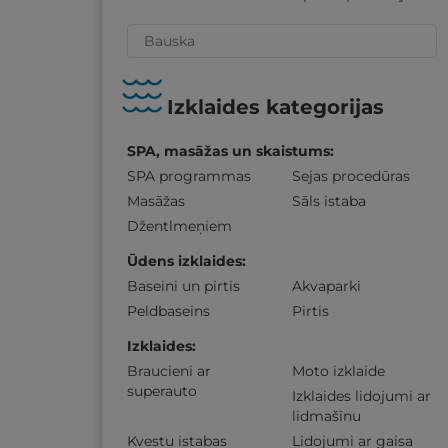
Izklaides kategorijas
SPA, masāžas un skaistums
:
SPA programmas
Sejas procedūras
Masāžas
Sāls istaba
Džentlmeņiem
Ūdens izklaides
:
Baseini un pirtis
Akvaparki
Peldbaseins
Pirtis
Izklaides
:
Braucieni ar
Moto izklaide
superauto
Izklaides lidojumi ar
lidmašīnu
Kvestu istabas
Lidojumi ar gaisa