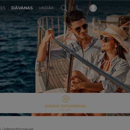
DES
DĀVANAS
VAIRĀK
!
s ūdensdzirnavas