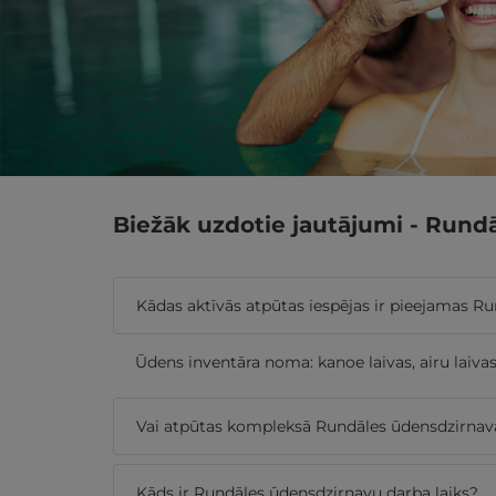
Biežāk uzdotie jautājumi - Rund
Kādas aktīvās atpūtas iespējas ir pieejamas R
Ūdens inventāra noma: kanoe laivas, airu laiva
Vai atpūtas kompleksā Rundāles ūdensdzirnavas
Kāds ir Rundāles ūdensdzirnavu darba laiks?