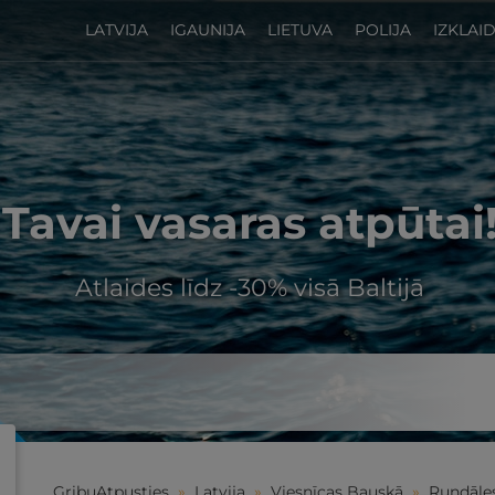
LATVIJA
IGAUNIJA
LIETUVA
POLIJA
IZKLAI
Tavai vasaras atpūtai
Atlaides līdz -30% visā Baltijā
GribuAtpusties
»
Latvija
»
Viesnīcas Bauskā
»
Rundāle