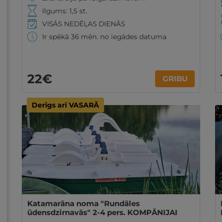
Ilgums: 1,5 st.
VISĀS NEDĒĻAS DIENĀS
Ir spēkā 36 mēn. no iegādes datuma
22€
GRIBU
Derīgs arī VASARĀ
Katamarāna noma "Rundāles
ūdensdzirnavās" 2-4 pers. KOMPĀNIJAI