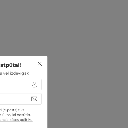
atpūtai!
s vēl izdevīgāk
 (e-pasts) tiks
lūkos, lai nosūtītu
ncialitātes politiku
.
)