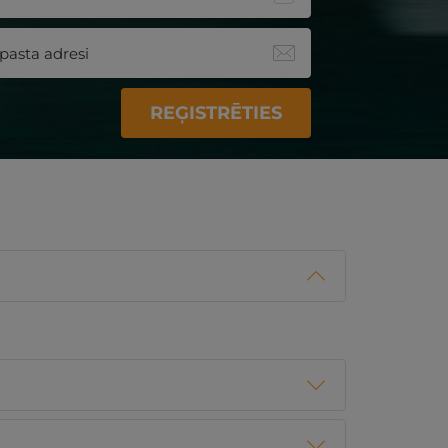
REĢISTRĒTIES