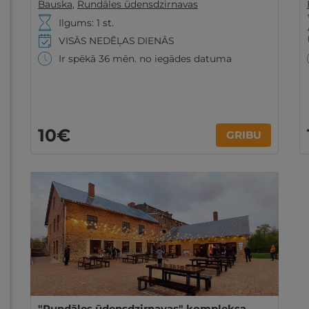
Bauska
,
Rundāles ūdensdzirnavas
Ilgums: 1 st.
VISĀS NEDĒĻAS DIENĀS
Ir spēkā 36 mēn. no iegādes datuma
10€
GRIBU
"Rundāles ūdensdzirnavas" kompleksa