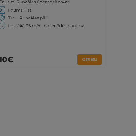
Bauska
,
Rundāles ūdensdzirnavas
Ilgums: 1 st.
Tuvu Rundāles pilij
Ir spēkā 36 mēn. no iegādes datuma
10€
GRIBU