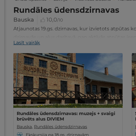
Rundāles ūdensdzirnavas
Bauska
10,0
/10
Atjaunotas 19.gs. dzirnavas, kur izvietots atpūtas 
dzirnavās un alus darītavā, gan aktīvās atpūtas ie
Lasīt vairāk
Rundāles ūdensdzirnavas: muzejs + svaigi
brūvēts alus DIVIEM
Bauska
,
Rundāles ūdensdzirnavas
Ekskursija pa 18.gs. dzirnavām