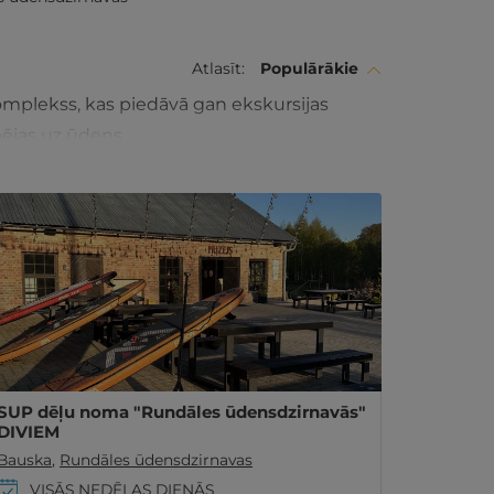
Atlasīt:
Populārākie
komplekss, kas piedāvā gan ekskursijas
spējas uz ūdens
SUP dēļu noma "Rundāles ūdensdzirnavās"
DIVIEM
Bauska
,
Rundāles ūdensdzirnavas
VISĀS NEDĒĻAS DIENĀS