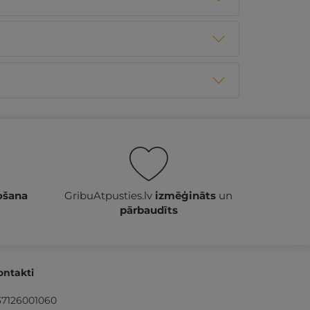
ošana
GribuAtpusties.lv
izmēģināts
un
pārbaudīts
ontakti
37126001060