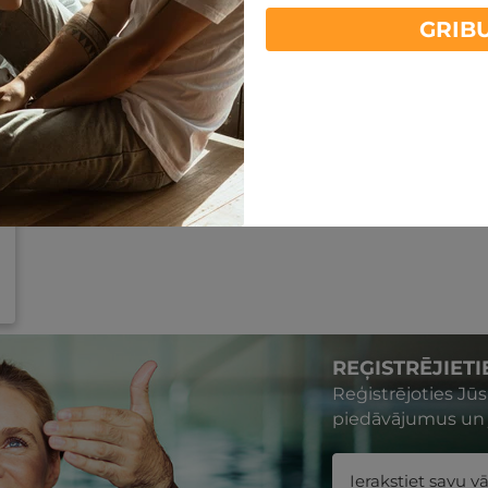
GRIB
REĢISTRĒJIET
Reģistrējoties Jū
piedāvājumus un