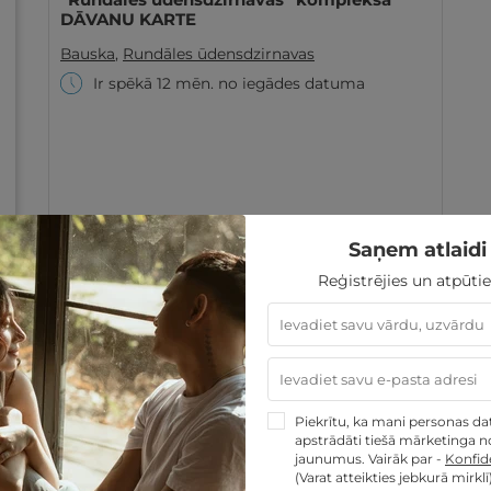
DĀVANU KARTE
Bauska
,
Rundāles ūdensdzirnavas
Ir spēkā 12 mēn. no iegādes datuma
Saņem atlaidi 
10€
GRIBU
no
Reģistrējies un atpūtie
Piekrītu, ka mani personas dati
apstrādāti tiešā mārketinga no
jaunumus. Vairāk par -
Konfide
(Varat atteikties jebkurā mirklī