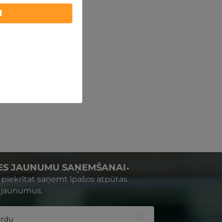
U
IES JAUNUMU SAŅEMŠANAI
s piekrītat saņemt īpašos atpūtas
 jaunumus.