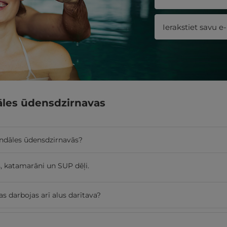
āles ūdensdzirnavas
undāles ūdensdzirnavās?
s, katamarāni un SUP dēļi.
 darbojas arī alus darītava?