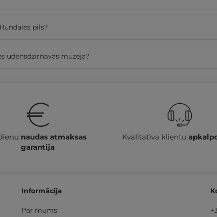
Rundāles pils?
les ūdensdzirnavas muzejā?
 dienu
naudas atmaksas
Kvalitatīva klientu
apkalp
garantija
Informācija
K
Par mums
+