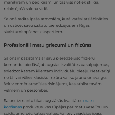
manikīram un pedikīram, un tas viss notiek stilīgā,
relaksējošā salona vidē.
Salonā radīta īpaša atmosfēra, kurā varēsi atslābināties
un uzticēt savu izskatu pieredzējušiem Rīgas
skaistumkopšanas ekspertiem.
Profesionāli matu griezumi un frizūras
Salons ir pazīstams ar savu pieredzējušo frizieru
komandu, piedāvājot augstas kvalitātes pakalpojumus,
sniedzot katram klientam individuālu pieeju. Neatkarīgi
no tā, vai vēlies klasisku frizūru vai ko jaunu un svaigu,
šeit vienmēr atradīsies risinājums, kas atbilst tavām
vēlmēm un personībai.
Salons izmanto tikai augstākās kvalitātes
matu
kopšanas
produktus, kas rūpējas par matu veselību un
spīdīgumu pēc katras vizītes. Vai tev vajadzīgs īpašs