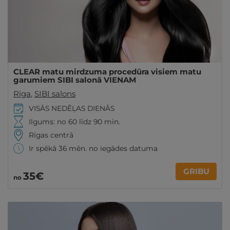
CLEAR matu mirdzuma procedūra visiem matu
garumiem SIBI salonā VIENAM
Rīga
,
SIBI salons
VISĀS NEDĒĻAS DIENĀS
Ilgums: no 60 līdz 90 min.
Rīgas centrā
Ir spēkā 36 mēn. no iegādes datuma
GRIBU
35€
no