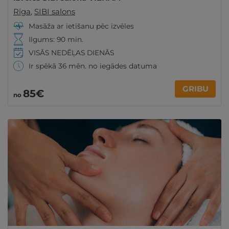
Rīga
,
SIBI salons
Masāža ar ietīšanu pēc izvēles
Ilgums: 90 min.
VISĀS NEDĒĻAS DIENĀS
Ir spēkā 36 mēn. no iegādes datuma
GRIBU
85€
no