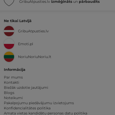
GribuAtpusties.lv
izmēģināts
un
pārbaudīts
Ne tikai Latvijā
GribuAtpusties.lv
Emoti.pl
NoriuNoriuNoriu.lt
Informācija
Par mums
Kontakti
Biežāk uzdotie jautājumi
Blogs
Noteikumi
Pakalpojumu piedāvājumu izvietojums
Konfidencialitātes politika
Amata vietas kandidātu personas datu politika