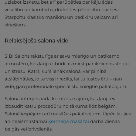
uzlabot izskatu, bet arī parūpēties par kāju ādas
veselību un komfortu, dodot tev pārliecību par sevi.
Starpcitu klasisko manikīru un pedikīru veicam arī
vīriešiem.
Relaksējoša salona vide
SIBI Salons raksturīgs ar savu mierīgo un patīkamo
atmosfēru, kas ļauj uz brīdi aizmirst par ikdienas steigu
un stresu. Katrs, kurš ienāk salonā, var pilnībā
atslābināties, jo te viss ir radīts, lai tu justos ērti – gan
vide, gan profesionālo speciālistu sniegtie pakalpojumi.
Salona interjers rada komforta sajūtu, kas ļauj tev
izbaudīt katru procedūru no sākuma līdz beigām.
Salonā iespējami arī masāžas pakalpojumi, tāpēc ļaujies
arī neaizmirstamai
ķermeņa masāžai
darba dienas
beigās vai brīvdienās.