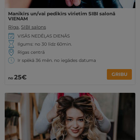
Manikīrs un/vai pedikīrs vīrietim SIBI salonā
VIENAM
Rīga
,
SIBI salons
VISĀS NEDĒĻAS DIENĀS
Ilgums: no 30 līdz 60min.
Rīgas centrā
Ir spēkā 36 mēn. no iegādes datuma
GRIBU
25€
no