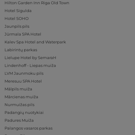
Hilton Garden Inn Riga Old Town
Hotel Sigulda
Hotel SOHO
Jaunpils pils
Jūrmala SPA Hotel
Kalev Spa Hotel and Waterpark
Labirintų parkas
Lielupe Hotel by SemaraH
Lindenhoff - Liepas muiža
LVM Jaunmoku pils
Meresuu SPA Hotel
Mālpils muiža
Mārcienas muiža
Nurmuižas pils
Padangių nuotykiai
Padures Muiža
Palangos vasaros parkas