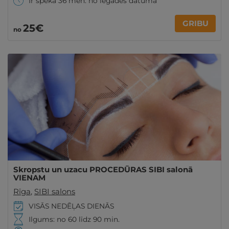
Ir spēkā 36 mēn. no iegādes datuma
GRIBU
25€
no
Skropstu un uzacu PROCEDŪRAS SIBI salonā
VIENAM
Rīga
,
SIBI salons
VISĀS NEDĒĻAS DIENĀS
Ilgums: no 60 līdz 90 min.