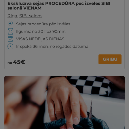
Ekskluzīva sejas PROCEDŪRA pēc izvēles SIBI
salonā VIENAM
Rīga
,
SIBI salons
Sejas procedūra pēc izvēles
Ilgums: no 30 līdz 90min.
VISĀS NEDĒĻAS DIENĀS
Ir spēkā 36 mēn. no iegādes datuma
GRIBU
45€
no