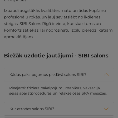
Izbaudi augstākās kvalitātes matu un ādas kopšanu
profesionāļu rokās, un ļauj sev atslābt no ikdienas
steigas. SIBI Salons Rīgā ir vieta, kur skaistums un
komforts satiekas, lai nodrošinātu izcilu pieredzi katram
apmeklētājam.
Biežāk uzdotie jautājumi - SIBI salons
Kādus pakalpojumus piedāvā salons SIBI?
Pieejami: friziera pakalpojumi, manikīrs, vaksācija,
sejas aparātprocedūras un relaksējošas SPA masāžas.
Kur atrodas salons SIBI?