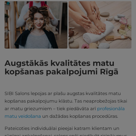
Augstākās kvalitātes matu
kopšanas pakalpojumi Rīgā
SIBI Salons lepojas ar plašu augstas kvalitātes matu
kopšanas pakalpojumu klāstu. Tas neaprobežojas tikai
ar matu griezumiem – tiek piedāvāta arī
profesionāla
matu veidošana
un dažādas kopšanas procedūras.
Pateicoties individuālai pieejai katram klientam un
rūpīgai apkalpošanai, salons spēj piedāvāt risinājumus