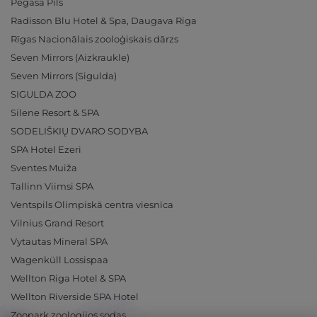
Pegasa Pils
Radisson Blu Hotel & Spa, Daugava Riga
Rīgas Nacionālais zooloģiskais dārzs
Seven Mirrors (Aizkraukle)
Seven Mirrors (Sigulda)
SIGULDA ZOO
Silene Resort & SPA
SODELIŠKIŲ DVARO SODYBA
SPA Hotel Ezeri
Sventes Muiža
Tallinn Viimsi SPA
Ventspils Olimpiskā centra viesnīca
Vilnius Grand Resort
Vytautas Mineral SPA
Wagenküll Lossispaa
Wellton Riga Hotel & SPA
Wellton Riverside SPA Hotel
Zoopark zoologijos sodas