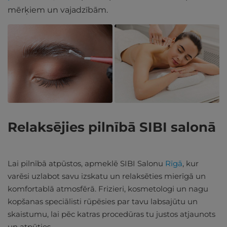
mērķiem un vajadzībām.
Relaksējies pilnībā SIBI salonā
Lai pilnībā atpūstos, apmeklē SIBI Salonu
Rīgā
, kur
varēsi uzlabot savu izskatu un relaksēties mierīgā un
komfortablā atmosfērā. Frizieri, kosmetologi un nagu
kopšanas speciālisti rūpēsies par tavu labsajūtu un
skaistumu, lai pēc katras procedūras tu justos atjaunots
un atpūties.