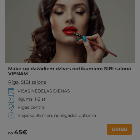
Make-up dažādiem dzīves notikumiem SIBI salonā
VIENAM
Rīga
,
SIBI salons
VISĀS NEDĒĻAS DIENĀS
Ilgums: 1-3 st.
Rīgas centrā
Ir spēkā 36 mēn. no iegādes datuma
GRIBU
45€
no