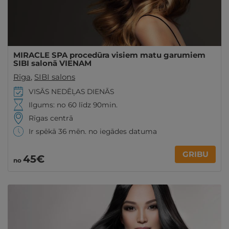
MIRACLE SPA procedūra visiem matu garumiem
SIBI salonā VIENAM
Rīga
,
SIBI salons
VISĀS NEDĒĻAS DIENĀS
Ilgums: no 60 līdz 90min.
Rīgas centrā
Ir spēkā 36 mēn. no iegādes datuma
GRIBU
45€
no