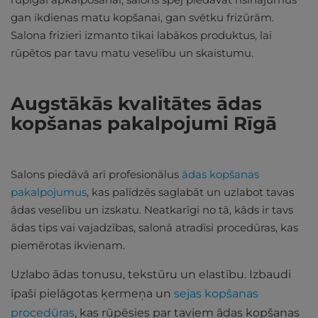
gan ikdienas matu kopšanai, gan svētku frizūrām.
Salona frizieri izmanto tikai labākos produktus, lai
rūpētos par tavu matu veselību un skaistumu.
Augstākās kvalitātes ādas
kopšanas pakalpojumi Rīgā
Salons piedāvā arī profesionālus
ādas kopšanas
pakalpojumus
, kas palīdzēs saglabāt un uzlabot tavas
ādas veselību un izskatu. Neatkarīgi no tā, kāds ir tavs
ādas tips vai vajadzības, salonā atradīsi procedūras, kas
piemērotas ikvienam.
Uzlabo ādas tonusu, tekstūru un elastību. Izbaudi
īpaši pielāgotas ķermeņa un
sejas kopšanas
procedūras
, kas rūpēsies par taviem ādas kopšanas