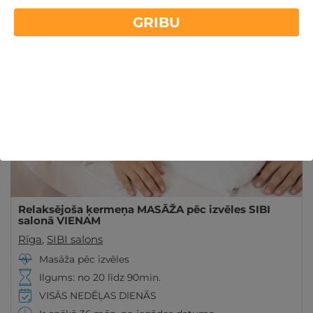
Rīgas centrā palīdzēs atslābinošas ķermeņa
GRIBU
Lasīt vairāk
masāžas ar salonā "SIBI".
Relaksējoša ķermeņa MASĀŽA pēc izvēles SIBI
salonā VIENAM
Rīga
,
SIBI salons
Masāža pēc izvēles
Ilgums: no 20 līdz 90min.
VISĀS NEDĒĻAS DIENĀS