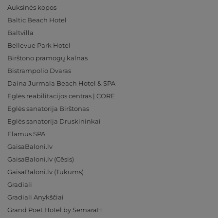
Auksinės kopos
Baltic Beach Hotel
Baltvilla
Bellevue Park Hotel
Birštono pramogų kalnas
Bistrampolio Dvaras
Daina Jurmala Beach Hotel & SPA
Eglės reabilitacijos centras | CORE
Eglės sanatorija Birštonas
Eglės sanatorija Druskininkai
Elamus SPA
GaisaBaloni.lv
GaisaBaloni.lv (Cēsis)
GaisaBaloni.lv (Tukums)
Gradiali
Gradiali Anykščiai
Grand Poet Hotel by SemaraH