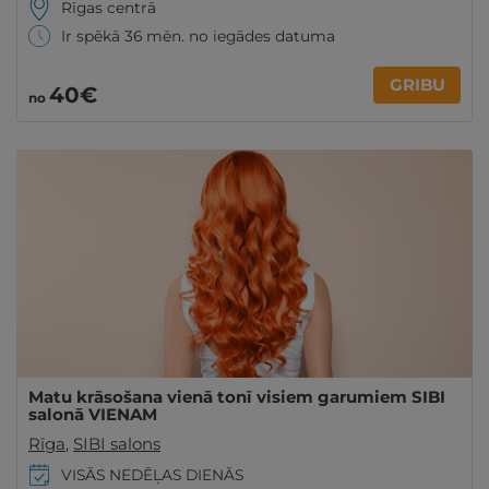
Rīgas centrā
Ir spēkā 36 mēn. no iegādes datuma
GRIBU
40€
no
Matu krāsošana vienā tonī visiem garumiem SIBI
salonā VIENAM
Rīga
,
SIBI salons
VISĀS NEDĒĻAS DIENĀS