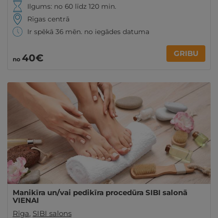
Ilgums: no 60 līdz 120 min.
Rīgas centrā
Ir spēkā 36 mēn. no iegādes datuma
GRIBU
40€
no
Manikīra un/vai pedikīra procedūra SIBI salonā
VIENAI
Rīga
,
SIBI salons