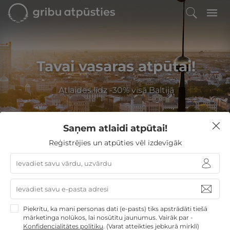
Tavai vasaras atpūtai!
Atlaides līdz -30% visā Baltijā
Saņem atlaidi atpūtai!
Filtrēt
Reģistrējies un atpūties vēl izdevīgāk
GribuAtpusties
»
Latvija
»
Viesnīcas Rīgā
»
SIBI salons
SIBI salons
Piekrītu, ka mani personas dati (e-pasts) tiks apstrādāti tiešā
Rīga
mārketinga nolūkos, lai nosūtītu jaunumus. Vairāk par -
Mazināt dienas spriedzi un atjaunot spēkus pašā
Konfidencialitātes politiku
.
(Varat atteikties jebkurā mirklī)