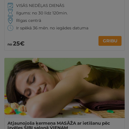
VISĀS NEDĒĻAS DIENĀS
Ilgums: no 30 līdz 120min.
Rīgas centrā
Ir spēkā 36 mēn. no iegādes datuma
GRIBU
25€
no
Atjaunojoša ķermeņa MASĀŽA ar ietīšanu pēc
izvēles SIBI salonā VIENAM