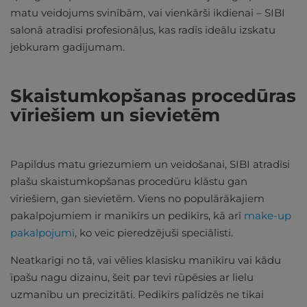
matu veidojums svinībām, vai vienkārši ikdienai – SIBI
salonā atradīsi profesionāļus, kas radīs ideālu izskatu
jebkuram gadījumam.
Skaistumkopšanas procedūras
vīriešiem un sievietēm
Papildus matu griezumiem un veidošanai, SIBI atradīsi
plašu skaistumkopšanas procedūru klāstu gan
vīriešiem, gan sievietēm. Viens no populārākajiem
pakalpojumiem ir manikīrs un pedikīrs, kā arī
make-up
pakalpojumi
, ko veic pieredzējuši speciālisti.
Neatkarīgi no tā, vai vēlies klasisku manikīru vai kādu
īpašu nagu dizainu, šeit par tevi rūpēsies ar lielu
uzmanību un precizitāti. Pedikīrs palīdzēs ne tikai