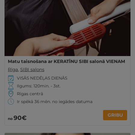
Matu taisnošana ar KERATĪNU SIBI salonā VIENAM
Rīga
,
SIBI salons
VISĀS NEDĒĻAS DIENĀS
Ilgums: 120min. - 3st.
Rīgas centrā
Ir spēkā 36 mēn. no iegādes datuma
GRIBU
90€
no