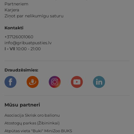
Partneriem
Karjera
Ziņot par nelikumīgu saturu
Kontakti
+37126001060
info@gribuatpusties.lv
I - VII
10:00 - 21:00
Draudzēsimies:
Mūsu partneri
Asociacija Skrisk oro balionu
Atostogų parkas (Žibininkai)
Atpūtas vieta "Buki" MiniZoo BUKS