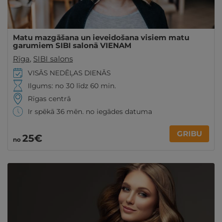
Matu mazgāšana un ieveidošana visiem matu
garumiem SIBI salonā VIENAM
Rīga
,
SIBI salons
VISĀS NEDĒĻAS DIENĀS
Ilgums: no 30 līdz 60 min.
Rīgas centrā
Ir spēkā 36 mēn. no iegādes datuma
GRIBU
25€
no