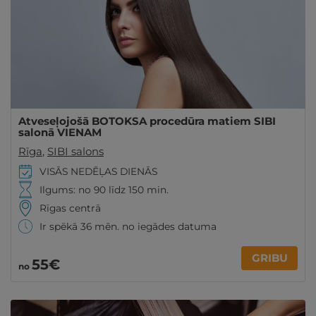
Atveseļojošā BOTOKSA procedūra matiem SIBI
salonā VIENAM
Rīga
,
SIBI salons
VISĀS NEDĒĻAS DIENĀS
Ilgums: no 90 līdz 150 min.
Rīgas centrā
Ir spēkā 36 mēn. no iegādes datuma
GRIBU
55€
no