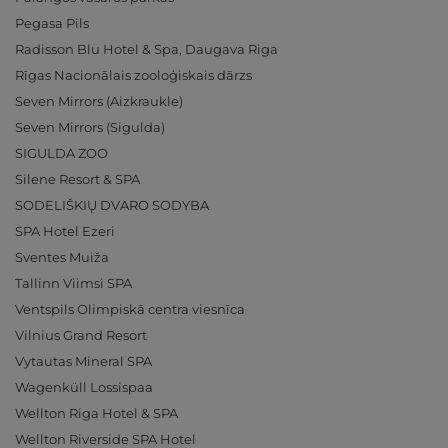
Pegasa Pils
Radisson Blu Hotel & Spa, Daugava Riga
Rīgas Nacionālais zooloģiskais dārzs
Seven Mirrors (Aizkraukle)
Seven Mirrors (Sigulda)
SIGULDA ZOO
Silene Resort & SPA
SODELIŠKIŲ DVARO SODYBA
SPA Hotel Ezeri
Sventes Muiža
Tallinn Viimsi SPA
Ventspils Olimpiskā centra viesnīca
Vilnius Grand Resort
Vytautas Mineral SPA
Wagenküll Lossispaa
Wellton Riga Hotel & SPA
Wellton Riverside SPA Hotel