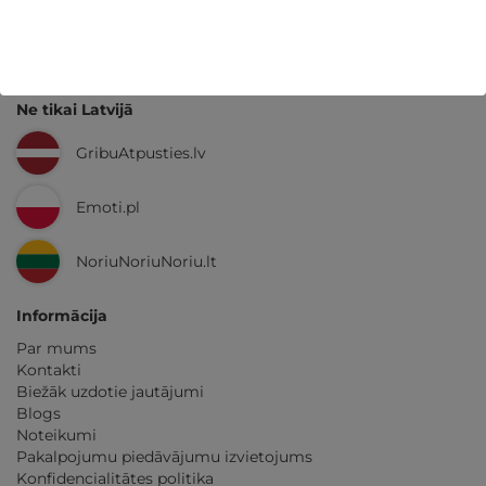
GribuAtpusties.lv
izmēģināts
un
pārbaudīts
Ne tikai Latvijā
GribuAtpusties.lv
Emoti.pl
NoriuNoriuNoriu.lt
Informācija
Par mums
Kontakti
Biežāk uzdotie jautājumi
Blogs
Noteikumi
Pakalpojumu piedāvājumu izvietojums
Konfidencialitātes politika