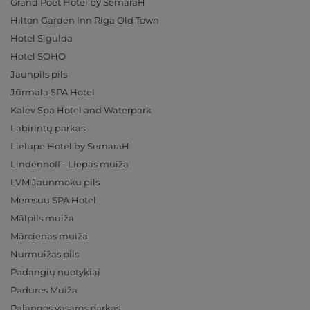
Grand Poet Hotel by SemaraH
Hilton Garden Inn Riga Old Town
Hotel Sigulda
Hotel SOHO
Jaunpils pils
Jūrmala SPA Hotel
Kalev Spa Hotel and Waterpark
Labirintų parkas
Lielupe Hotel by SemaraH
Lindenhoff - Liepas muiža
LVM Jaunmoku pils
Meresuu SPA Hotel
Mālpils muiža
Mārcienas muiža
Nurmuižas pils
Padangių nuotykiai
Padures Muiža
Palangos vasaros parkas