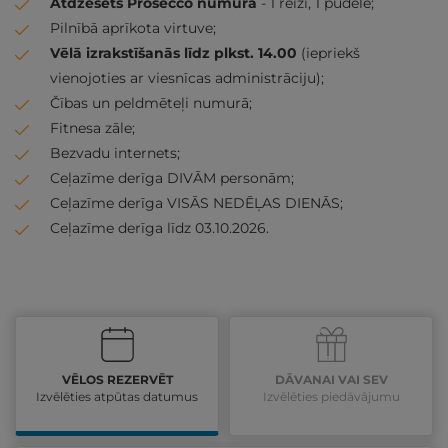
Atdzesēts Prosecco numurā
- 1 reizi, 1 pudele;
Pilnībā aprīkota virtuve;
Vēlā izrakstīšanās līdz plkst. 14.00
(iepriekš
vienojoties ar viesnīcas administrāciju);
Čības un peldmēteļi numurā;
Fitnesa zāle;
Bezvadu internets;
Ceļazīme derīga DIVĀM personām;
Ceļazīme derīga VISĀS NEDĒĻAS DIENĀS;
Ceļazīme derīga līdz 03.10.2026.
VĒLOS REZERVĒT
DĀVANAI VAI SEV
Izvēlēties atpūtas datumus
Izvēlēties piedāvājumu