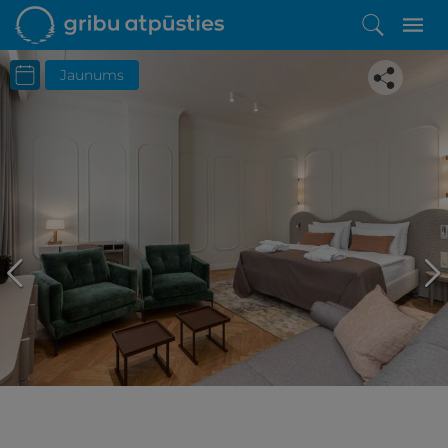
Jaunums
Iepatikās šis piedāvājums?
Līdz brīnišķīgai atpūtai atlikuši tikai daži soļi
PĒRKU