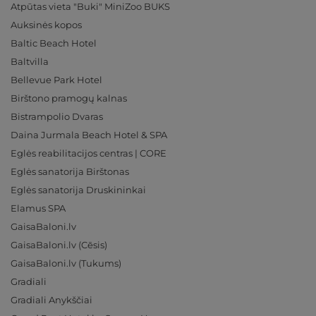
Atpūtas vieta "Buki" MiniZoo BUKS
Auksinės kopos
Baltic Beach Hotel
Baltvilla
Bellevue Park Hotel
Birštono pramogų kalnas
Bistrampolio Dvaras
Daina Jurmala Beach Hotel & SPA
Eglės reabilitacijos centras | CORE
Eglės sanatorija Birštonas
Eglės sanatorija Druskininkai
Elamus SPA
GaisaBaloni.lv
GaisaBaloni.lv (Cēsis)
GaisaBaloni.lv (Tukums)
Gradiali
Gradiali Anykščiai