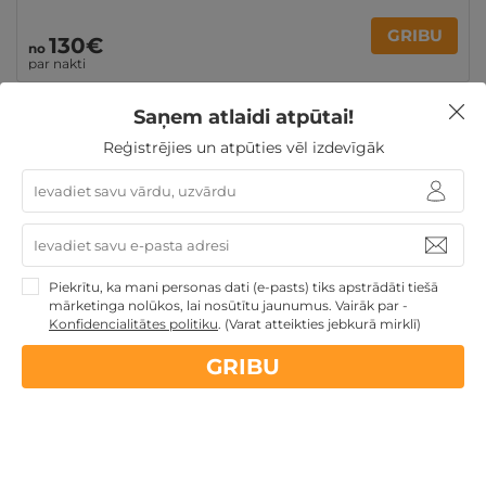
GRIBU
130€
no
par nakti
Saņem atlaidi atpūtai!
Atpūtai Valentīndienā
Atpūta Lieldienu brīvdienās
Reģistrējies un atpūties vēl izdevīgāk
Atpūta maija brīvdienās
Derīgs arī VASARĀ
Atpūtai
Līgo svētkos
Dāvanas ar nakšņošanu
Romantiska
atpūta pārim
Atpūta diviem
Atpūta Latvijā
Piekrītu, ka mani personas dati (e-pasts) tiks apstrādāti tiešā
mārketinga nolūkos, lai nosūtītu jaunumus. Vairāk par -
Nekādas
apkalpošanas un administrācijas
maksas
Konfidencialitātes politiku
.
(Varat atteikties jebkurā mirklī)
GRIBU
14 dienu
naudas atmaksas garantija
Kvalitatīva klientu
apkalpošana