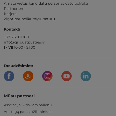
Amata vietas kandidātu personas datu politika
Partneriem
Karjera
Ziņot par nelikumīgu saturu
Kontakti
+37126001060
info@gribuatpusties.lv
I - VII
10:00 - 21:00
Draudzēsimies:
Mūsu partneri
Asociacija Skrisk oro balionu
Atostogų parkas (Žibininkai)