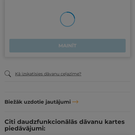
MAINĪT
Kā izskatīsies dāvanu ceļazīme?
Biežāk uzdotie jautājumi
Citi daudzfunkcionālās dāvanu kartes
piedāvājumi: