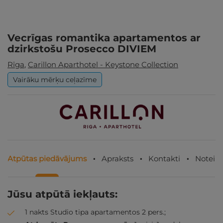
Vecrīgas romantika apartamentos ar
dzirkstošu Prosecco DIVIEM
Rīga
,
Carillon Aparthotel - Keystone Collection
Vairāku mērķu ceļazīme
Atpūtas piedāvājums
Apraksts
Kontakti
Noteik
Jūsu atpūtā iekļauts:
1 nakts Studio tipa apartamentos 2 pers.;