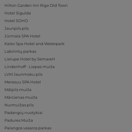
Hilton Garden Inn Riga Old Town
Hotel Sigulda
Hotel SOHO
Jaunpils pils
Jūrmala SPA Hotel
Kalev Spa Hotel and Waterpark
Labirintų parkas
Lielupe Hotel by SemaraH
Lindenhoff - Liepas muiža
LVM Jaunmoku pils
Meresuu SPA Hotel
Mālpils muiža
Mārcienas muiža
Nurmuižas pils
Padangių nuotykiai
Padures Muiža
Palangos vasaros parkas