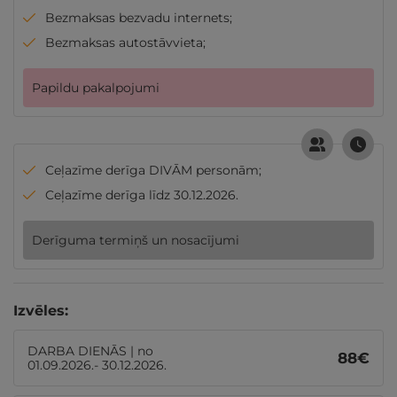
Bezmaksas bezvadu internets;
Bezmaksas autostāvvieta;
Papildu pakalpojumi
Ceļazīme derīga DIVĀM personām;
Ceļazīme derīga līdz 30.12.2026.
Derīguma termiņš un nosacījumi
Izvēles:
DARBA DIENĀS | no
88
€
01.09.2026.- 30.12.2026.