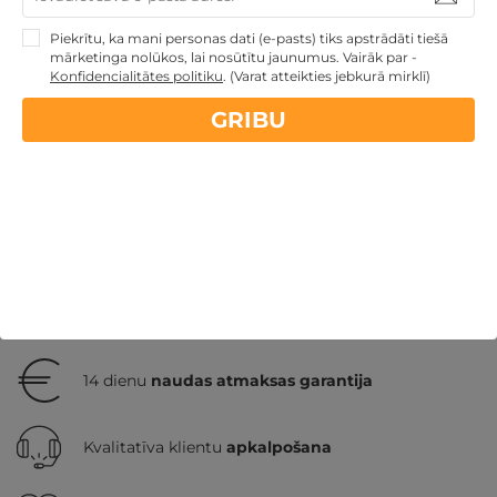
179€
no
GRIBU
Piekrītu, ka mani personas dati (e-pasts) tiks apstrādāti tiešā
Par 2 naktīm
mārketinga nolūkos, lai nosūtītu jaunumus. Vairāk par -
Konfidencialitātes politiku
.
(Varat atteikties jebkurā mirklī)
GRIBU
Atpūtai Valentīndienā
Atpūta Lieldienu brīvdienās
Atpūta pie jūras
Atpūta maija brīvdienās
Veselības
atpūta - sanatorijas, SPA viesnīcas
TOP pirktākās
dāvanas
Atpūta valsts svētkos
Atpūta diviem
Nekādas
apkalpošanas un administrācijas
maksas
14 dienu
naudas atmaksas garantija
Kvalitatīva klientu
apkalpošana