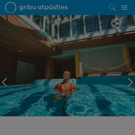
Iepatikās šis piedāvājums?
Līdz brīnišķīgai atpūtai atlikuši tikai daži soļi
PĒRKU