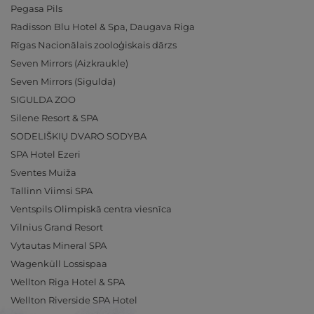
Pegasa Pils
Radisson Blu Hotel & Spa, Daugava Riga
Rīgas Nacionālais zooloģiskais dārzs
Seven Mirrors (Aizkraukle)
Seven Mirrors (Sigulda)
SIGULDA ZOO
Silene Resort & SPA
SODELIŠKIŲ DVARO SODYBA
SPA Hotel Ezeri
Sventes Muiža
Tallinn Viimsi SPA
Ventspils Olimpiskā centra viesnīca
Vilnius Grand Resort
Vytautas Mineral SPA
Wagenküll Lossispaa
Wellton Riga Hotel & SPA
Wellton Riverside SPA Hotel