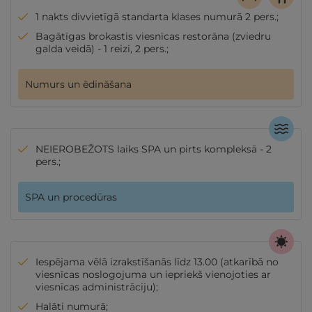
1 nakts divvietīgā standarta klases numurā 2 pers.;
Bagātīgas brokastis viesnīcas restorāna (zviedru
galda veidā) - 1 reizi, 2 pers.;
Numurs un ēdināšana
NEIEROBEŽOTS laiks SPA un pirts kompleksā - 2
pers.;
SPA un procedūras
Iespējama vēlā izrakstīšanās līdz 13.00 (atkarībā no
viesnīcas noslogojuma un iepriekš vienojoties ar
viesnīcas administrāciju);
Halāti numurā;