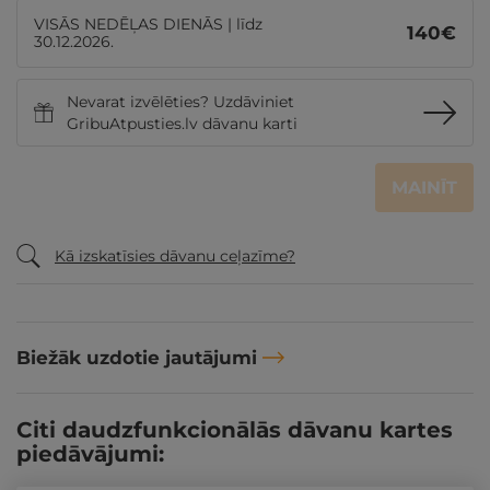
VISĀS NEDĒĻAS DIENĀS | līdz
140
€
30.12.2026.
Nevarat izvēlēties? Uzdāviniet
GribuAtpusties.lv dāvanu karti
MAINĪT
Kā izskatīsies dāvanu ceļazīme?
Biežāk uzdotie jautājumi
Citi daudzfunkcionālās dāvanu kartes
piedāvājumi: