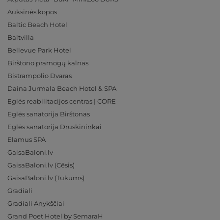
Auksinės kopos
Baltic Beach Hotel
Baltvilla
Bellevue Park Hotel
Birštono pramogų kalnas
Bistrampolio Dvaras
Daina Jurmala Beach Hotel & SPA
Eglės reabilitacijos centras | CORE
Eglės sanatorija Birštonas
Eglės sanatorija Druskininkai
Elamus SPA
GaisaBaloni.lv
GaisaBaloni.lv (Cēsis)
GaisaBaloni.lv (Tukums)
Gradiali
Gradiali Anykščiai
Grand Poet Hotel by SemaraH