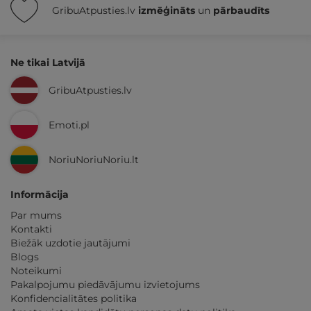
GribuAtpusties.lv
izmēģināts
un
pārbaudīts
Ne tikai Latvijā
GribuAtpusties.lv
Emoti.pl
NoriuNoriuNoriu.lt
Informācija
Par mums
Kontakti
Biežāk uzdotie jautājumi
Blogs
Noteikumi
Pakalpojumu piedāvājumu izvietojums
Konfidencialitātes politika