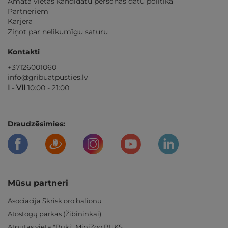
Amata vietas kandidātu personas datu politika
Partneriem
Karjera
Ziņot par nelikumīgu saturu
Kontakti
+37126001060
info@gribuatpusties.lv
I - VII
10:00 - 21:00
Draudzēsimies:
Mūsu partneri
Asociacija Skrisk oro balionu
Atostogų parkas (Žibininkai)
Atpūtas vieta "Buki" MiniZoo BUKS