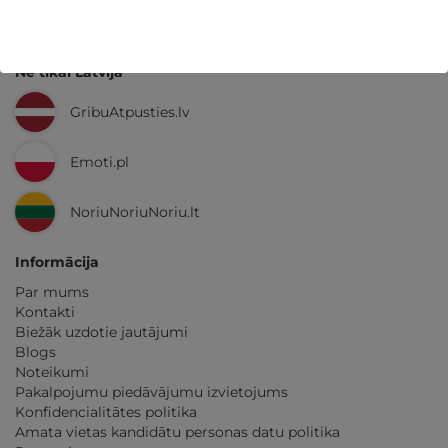
Ne tikai Latvijā
GribuAtpusties.lv
Emoti.pl
NoriuNoriuNoriu.lt
Informācija
Par mums
Kontakti
Biežāk uzdotie jautājumi
Blogs
Noteikumi
Pakalpojumu piedāvājumu izvietojums
Konfidencialitātes politika
Amata vietas kandidātu personas datu politika