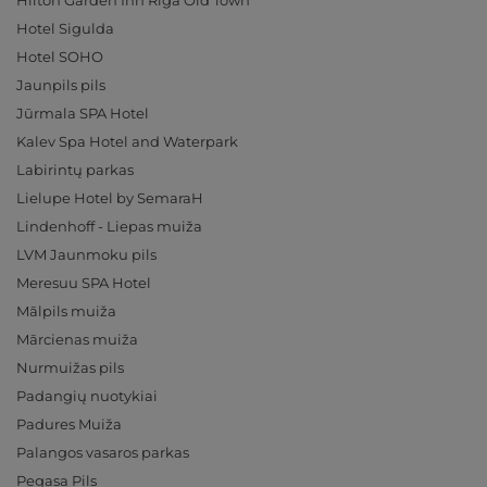
Hilton Garden Inn Riga Old Town
Hotel Sigulda
Hotel SOHO
Jaunpils pils
Jūrmala SPA Hotel
Kalev Spa Hotel and Waterpark
Labirintų parkas
Lielupe Hotel by SemaraH
Lindenhoff - Liepas muiža
LVM Jaunmoku pils
Meresuu SPA Hotel
Mālpils muiža
Mārcienas muiža
Nurmuižas pils
Padangių nuotykiai
Padures Muiža
Palangos vasaros parkas
Pegasa Pils