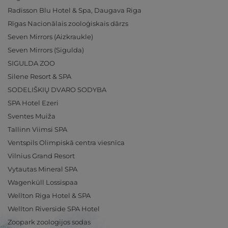
Radisson Blu Hotel & Spa, Daugava Riga
Rīgas Nacionālais zooloģiskais dārzs
Seven Mirrors (Aizkraukle)
Seven Mirrors (Sigulda)
SIGULDA ZOO
Silene Resort & SPA
SODELIŠKIŲ DVARO SODYBA
SPA Hotel Ezeri
Sventes Muiža
Tallinn Viimsi SPA
Ventspils Olimpiskā centra viesnīca
Vilnius Grand Resort
Vytautas Mineral SPA
Wagenküll Lossispaa
Wellton Riga Hotel & SPA
Wellton Riverside SPA Hotel
Zoopark zoologijos sodas