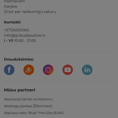
Partneriem
Karjera
Ziņot par nelikumīgu saturu
Kontakti
+37126001060
info@gribuatpusties.lv
I - VII
10:00 - 21:00
Draudzēsimies:
Mūsu partneri
Asociacija Skrisk oro balionu
Atostogų parkas (Žibininkai)
Atpūtas vieta "Buki" MiniZoo BUKS