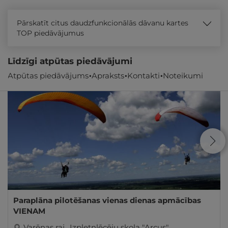
Pārskatīt citus daudzfunkcionālās dāvanu kartes
TOP piedāvājumus
Līdzīgi atpūtas piedāvājumi
Atpūtas piedāvājums
Apraksts
Kontakti
Noteikumi
Paraplāna pilotēšanas vienas dienas apmācības
VIENAM
Varēnas raj.
,
Izpletņlēcēju skola "Arcus"