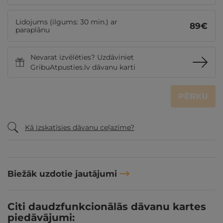
Lidojums (ilgums: 30 min.) ar
89
€
paraplānu
Nevarat izvēlēties? Uzdāviniet
GribuAtpusties.lv dāvanu karti
PĒRKU
Kā izskatīsies dāvanu ceļazīme?
Biežāk uzdotie jautājumi
Citi daudzfunkcionālās dāvanu kartes
piedāvājumi: