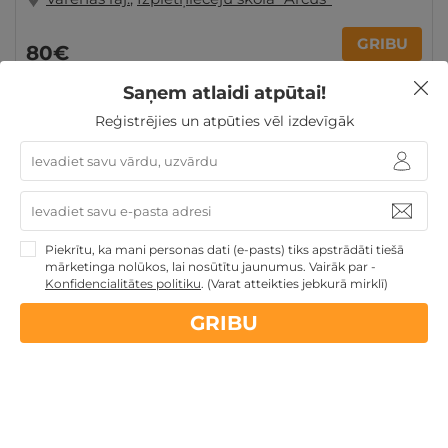
GRIBU
80€
Saņem atlaidi atpūtai!
Reģistrējies un atpūties vēl izdevīgāk
Dāvanas Mātes dienā
Dāvanas VIŅAM
Dāvanas līdz
100€
Piekrītu, ka mani personas dati (e-pasts) tiks apstrādāti tiešā
Nekādas
apkalpošanas un administrācijas
maksas
mārketinga nolūkos, lai nosūtītu jaunumus. Vairāk par -
Konfidencialitātes politiku
.
(Varat atteikties jebkurā mirklī)
GRIBU
14 dienu
naudas atmaksas garantija
Kvalitatīva klientu
apkalpošana
GribuAtpusties.lv
izmēģināts
un
pārbaudīts