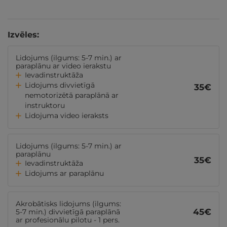
Izvēles:
Lidojums (ilgums: 5-7 min.) ar
paraplānu ar video ierakstu
Ievadinstruktāža
Lidojums divvietīgā
35
€
nemotorizētā paraplānā ar
instruktoru
Lidojuma video ieraksts
Lidojums (ilgums: 5-7 min.) ar
paraplānu
35
€
Ievadinstruktāža
Lidojums ar paraplānu
Akrobātisks lidojums (ilgums:
45
€
5-7 min.) divvietīgā paraplānā
ar profesionālu pilotu - 1 pers.