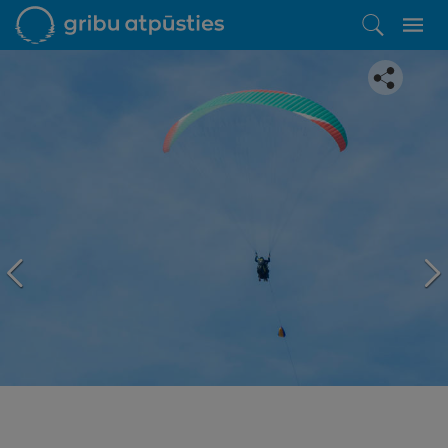
Iepatikās šis piedāvājums?
Līdz brīnišķīgai atpūtai atlikuši tikai daži soļi
PĒRKU