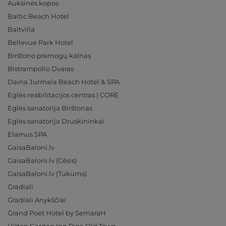
Auksinės kopos
Baltic Beach Hotel
Baltvilla
Bellevue Park Hotel
Birštono pramogų kalnas
Bistrampolio Dvaras
Daina Jurmala Beach Hotel & SPA
Eglės reabilitacijos centras | CORE
Eglės sanatorija Birštonas
Eglės sanatorija Druskininkai
Elamus SPA
GaisaBaloni.lv
GaisaBaloni.lv (Cēsis)
GaisaBaloni.lv (Tukums)
Gradiali
Gradiali Anykščiai
Grand Poet Hotel by SemaraH