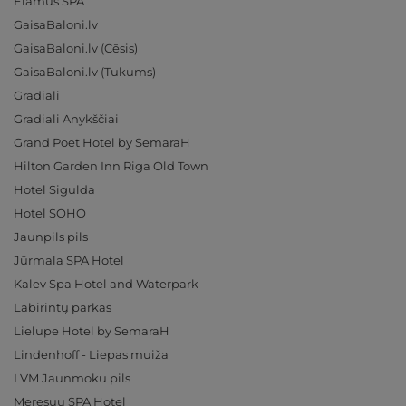
Elamus SPA
GaisaBaloni.lv
GaisaBaloni.lv (Cēsis)
GaisaBaloni.lv (Tukums)
Gradiali
Gradiali Anykščiai
Grand Poet Hotel by SemaraH
Hilton Garden Inn Riga Old Town
Hotel Sigulda
Hotel SOHO
Jaunpils pils
Jūrmala SPA Hotel
Kalev Spa Hotel and Waterpark
Labirintų parkas
Lielupe Hotel by SemaraH
Lindenhoff - Liepas muiža
LVM Jaunmoku pils
Meresuu SPA Hotel