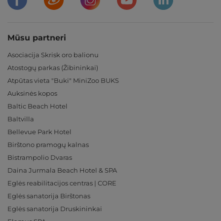
Mūsu partneri
Asociacija Skrisk oro balionu
Atostogų parkas (Žibininkai)
Atpūtas vieta "Buki" MiniZoo BUKS
Auksinės kopos
Baltic Beach Hotel
Baltvilla
Bellevue Park Hotel
Birštono pramogų kalnas
Bistrampolio Dvaras
Daina Jurmala Beach Hotel & SPA
Eglės reabilitacijos centras | CORE
Eglės sanatorija Birštonas
Eglės sanatorija Druskininkai