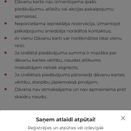
Dāvanu karte nav izmantojama īpašo
piedāvājumu, atlaižu vai akcijas pakalpojumu
apmaksai;
Nepieciešama iepriekšēja rezervācija, izmantojot
pakalpojumu sniedzēja norādītos kontaktus;
Ar vienu Dāvanu karti var norēķināties tikai vienu
reizi;
Ja izvēlētā piedāvājuma summa ir mazāka par
dāvanu kartes vērtību, naudas atlikums
maksātājam netiek atgriezts;
Ja izvēlētais piedāvājums pārsniedz dāvanu kartes
vērtību, starpību jāpiemaksā pircējam;
Dāvana nav atmaksājama un nav apmaināma pret
skaidru naudu.
Saņem atlaidi atpūtai!
Reģistrējies un atpūties vēl izdevīgāk