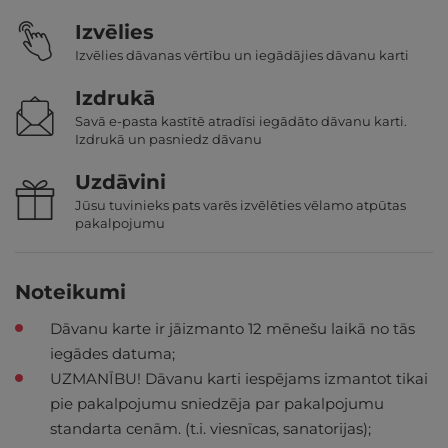
Izvēlies
Izvēlies dāvanas vērtību un iegādājies dāvanu karti
Izdrukā
Savā e-pasta kastītē atradīsi iegādāto dāvanu karti.
Izdrukā un pasniedz dāvanu
Uzdāvini
Jūsu tuvinieks pats varēs izvēlēties vēlamo atpūtas
pakalpojumu
Noteikumi
Dāvanu karte ir jāizmanto 12 mēnešu laikā no tās
iegādes datuma;
UZMANĪBU! Dāvanu karti iespējams izmantot tikai
pie pakalpojumu sniedzēja par pakalpojumu
standarta cenām. (t.i. viesnīcas, sanatorijas);