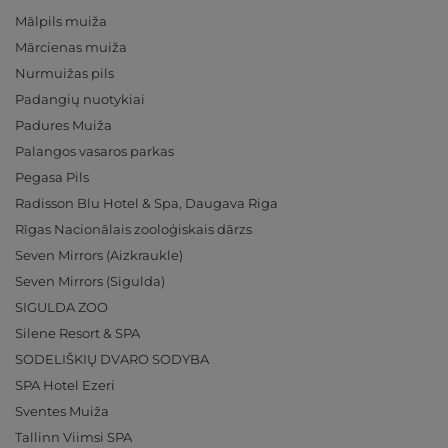
Mālpils muiža
Mārcienas muiža
Nurmuižas pils
Padangių nuotykiai
Padures Muiža
Palangos vasaros parkas
Pegasa Pils
Radisson Blu Hotel & Spa, Daugava Riga
Rīgas Nacionālais zooloģiskais dārzs
Seven Mirrors (Aizkraukle)
Seven Mirrors (Sigulda)
SIGULDA ZOO
Silene Resort & SPA
SODELIŠKIŲ DVARO SODYBA
SPA Hotel Ezeri
Sventes Muiža
Tallinn Viimsi SPA