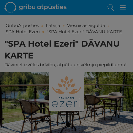
GribuAtpusties
»
Latvija
»
Viesnīcas Siguldā
»
SPA Hotel Ezeri
»
"SPA Hotel Ezeri" DĀVANU KARTE
"SPA Hotel Ezeri" DĀVANU
KARTE
Dāviniet izvēles brīvību, atpūtu un vēlmju piepildījumu!