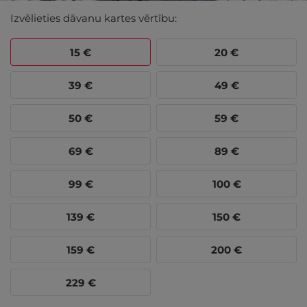
Izvēlieties dāvanu kartes vērtību:
15
€
20
€
39
€
49
€
50
€
59
€
69
€
89
€
99
€
100
€
139
€
150
€
159
€
200
€
229
€