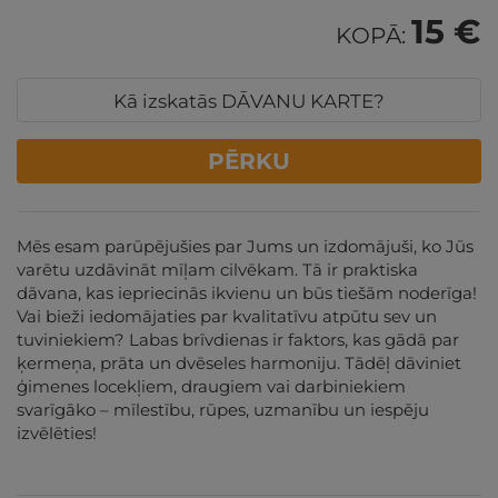
15 €
KOPĀ:
Kā izskatās DĀVANU KARTE?
PĒRKU
Mēs esam parūpējušies par Jums un izdomājuši, ko Jūs
varētu uzdāvināt mīļam cilvēkam. Tā ir praktiska
dāvana, kas iepriecinās ikvienu un būs tiešām noderīga!
Vai bieži iedomājaties par kvalitatīvu atpūtu sev un
tuviniekiem? Labas brīvdienas ir faktors, kas gādā par
ķermeņa, prāta un dvēseles harmoniju. Tādēļ dāviniet
ģimenes locekļiem, draugiem vai darbiniekiem
svarīgāko – mīlestību, rūpes, uzmanību un iespēju
izvēlēties!