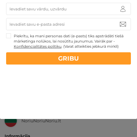
Nekādas
apkalpošanas un administrācijas
maksas
14 dienu
naudas atmaksas garantija
Piekrītu, ka mani personas dati (e-pasts) tiks apstrādāti tiešā
Kvalitatīva klientu
apkalpošana
mārketinga nolūkos, lai nosūtītu jaunumus. Vairāk par -
Konfidencialitātes politiku
.
(Varat atteikties jebkurā mirklī)
GribuAtpusties.lv
izmēģināts
un
pārbaudīts
GRIBU
Ne tikai Latvijā
GribuAtpusties.lv
Emoti.pl
NoriuNoriuNoriu.lt
Informācija